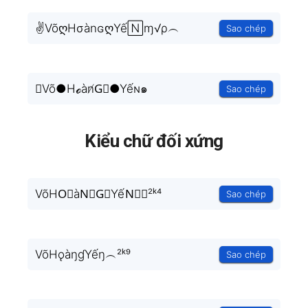
✌VõღHσànɢღYế🄽ɱ√ρ︵
Sao chép
〠Võ●Hℴàn̸G⃗●Yếɴ๑
Sao chép
Kiểu chữ đối xứng
VõHO⃟àN⃟G⃟YếN⃟︵²ᵏ⁴
Sao chép
VõHǫàŋɠYếŋ︵²ᵏ⁹
Sao chép