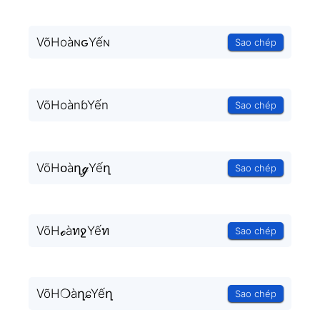
VõHoàɴԍYếɴ
Sao chép
VõHoànɓYến
Sao chép
VõHօàղℊYếղ
Sao chép
VõHℴàทջYếท
Sao chép
VõH❍àղɕYếղ
Sao chép