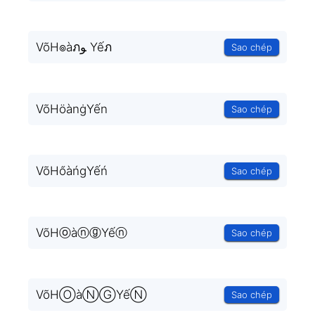
VõH๏àภﻮ Yếภ
Sao chép
VõHöànġYến
Sao chép
VõHőàńgYếń
Sao chép
VõHⓞàⓝⓖYếⓝ
Sao chép
VõHⓄàⓃⒼYếⓃ
Sao chép