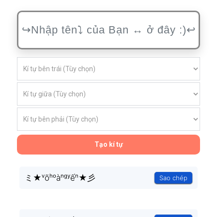
Tạo kí tự
ミ★ᵛõʰᵒàⁿᵍʸếⁿ★彡
Sao chép