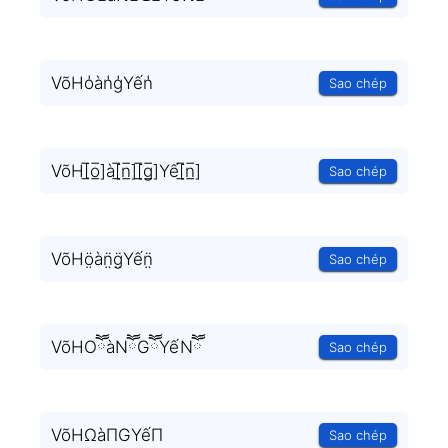
VõHo̾àn̾g̾Yến̾
Sao chép
VõH[̲̅o̲̅]à[̲̅n̲̅][̲̅g̲̅]Yế[̲̅n̲̅]
Sao chép
VõHö̤àn̤̈g̤̈Yến̤̈
Sao chép
VõHOཽàNཽGཽYếNཽ
Sao chép
VõHΩàΠGYếΠ
Sao chép