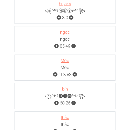
huy×.×
꧁༺ⒽⓊⓎ༻꧂
3
0
ngọc
ngọc
85
49
Mèo
Mèo
103
83
bin
꧁༺🅑🅘🅝༻꧂
68
26
thảo
thảo