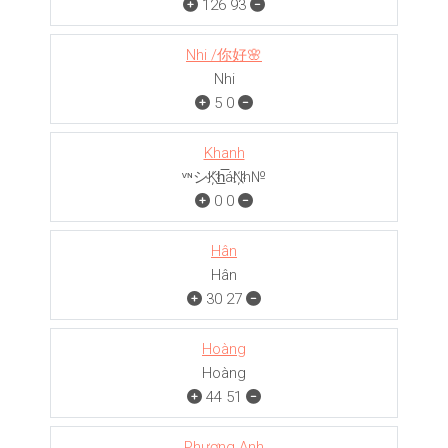
126
93
Nhi /你好🌸
Nhi
5
0
Khanh
ᵛᶰシK҉h̲̅áN҉h№
0
0
Hân
Hân
30
27
Hoàng
Hoàng
44
51
Phương Anh