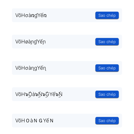
VõHσàռɠYếռ
Sao chép
VõHøàɲɠYếɲ
Sao chép
VõHσàɳɡYếɳ
Sao chép
VõH๖ۣۜOà๖ۣۜN๖ۣۜGYế๖ۣۜN
Sao chép
VõHＯàＮＧYếＮ
Sao chép