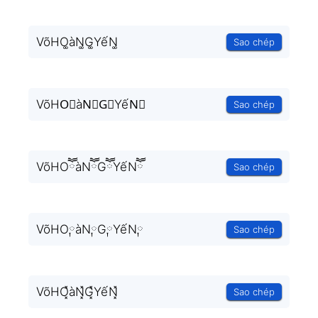
VõHO͚àN͚G͚YếN͚
Sao chép
VõHO⃒àN⃒G⃒YếN⃒
Sao chép
VõHOཽàNཽGཽYếNཽ
Sao chép
VõHO༙àN༙G༙YếN༙
Sao chép
VõHO͓̽àN͓̽G͓̽YếN͓̽
Sao chép