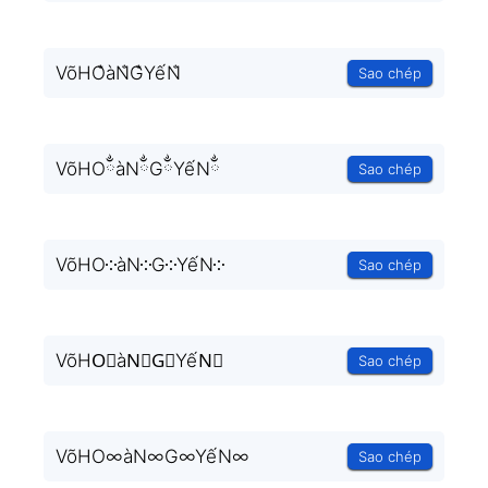
VõHO̐àN̐G̐YếN̐
Sao chép
VõHOྂàNྂGྂYếNྂ
Sao chép
VõHO༶àN༶G༶YếN༶
Sao chép
VõHO⃒àN⃒G⃒YếN⃒
Sao chép
VõHO∞àN∞G∞YếN∞
Sao chép