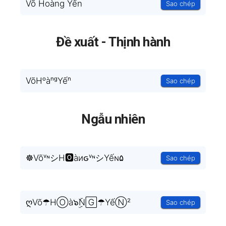
Võ Hoàng Yến
Sao chép
Đề xuất - Thịnh hành
VõHᵒàⁿᵍYếⁿ
Sao chép
Ngẫu nhiên
☸VõᵛᶰシH🅾àиԍᵛᶰシYếɴ۵
Sao chép
ღVõ☂HⓄà๖ۣۜN🄶☂YếⓃ²
Sao chép