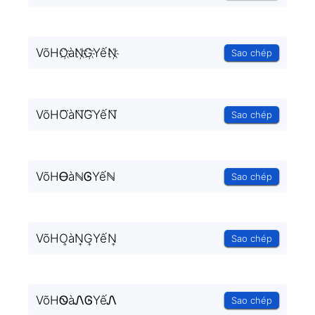
VõHO҉àN҉G҉YếN҉
Sao chép
VõHO⃜àN⃜G⃜YếN⃜
Sao chép
VõHᎾàℕᎶYếℕ
Sao chép
VõHO͎àN͎G͎YếN͎
Sao chép
VõHᏫàᏁᎶYếᏁ
Sao chép