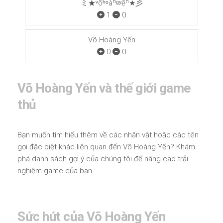
ミ★ᵛõʰᵒàⁿᵍʸếⁿ★彡
1
0
Võ Hoàng Yến
0
0
Võ Hoàng Yến và thế giới game
thủ
Bạn muốn tìm hiểu thêm về các nhân vật hoặc các tên
gọi đặc biệt khác liên quan đến Võ Hoàng Yến? Khám
phá danh sách gợi ý của chúng tôi để nâng cao trải
nghiệm game của bạn.
Sức hút của Võ Hoàng Yến