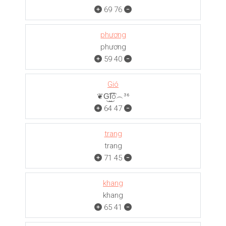
69
76
phương
phương
59
40
Gió
❦G͜͡I͜͡ó︵³⁶
64
47
trang
trang
71
45
khang
khang
65
41