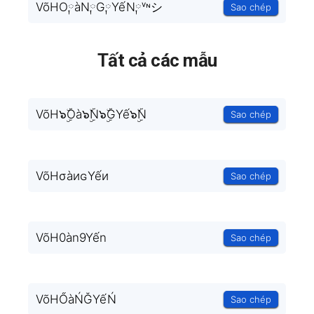
VõHO༙àN༙G༙YếN༙ᵛᶰシ
Sao chép
Tất cả các mẫu
VõH๖ۣۜOà๖ۣۜN๖ۣۜGYế๖ۣۜN
Sao chép
VõHσàиɢYếи
Sao chép
VõH0àn9Yến
Sao chép
VõHŐàŃĞYếŃ
Sao chép