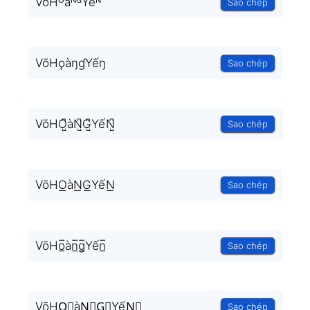
VõHᴼàᴺᴳYếᴺ
Sao chép
VõHǫàŋɠYếŋ
Sao chép
VõHO̺͆àN̺͆G̺͆YếN̺͆
Sao chép
VõHO͟àN͟G͟YếN͟
Sao chép
VõHo̲̅àn̲̅g̲̅Yến̲̅
Sao chép
VõHO⃣àN⃣G⃣YếN⃣
Sao chép