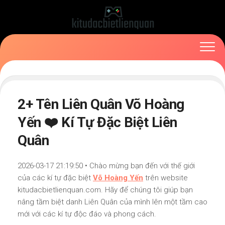
Skip
to
content
2+ Tên Liên Quân Võ Hoàng
Yến ❤️ Kí Tự Đặc Biệt Liên
Quân
2026-03-17 21:19:50 • Chào mừng bạn đến với thế giới
của các kí tự đặc biệt
Võ Hoàng Yến
trên website
kitudacbietlienquan.com. Hãy để chúng tôi giúp bạn
nâng tầm biệt danh Liên Quân của mình lên một tầm cao
mới với các kí tự độc đáo và phong cách.