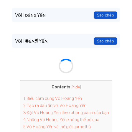
VõHᴏàɴɢYếɴ
Sao chép
VõH✺àℵ❡Yếℵ
Sao chép
Contents
[
hide
]
1
Biểu cảm cùng Võ Hoàng Yến
2
Tạo ra dấu ấn với Võ Hoàng Yến
3
Đặt Võ Hoàng Yến theo phong cách của bạn
4
Những Võ Hoàng Yến không thể bỏ qua
5
Võ Hoàng Yến và thế giới game thủ