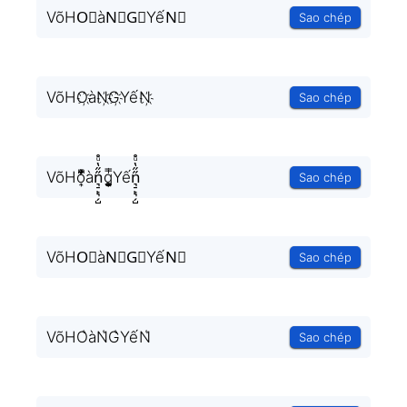
VõHO⃟àN⃟G⃟YếN⃟
Sao chép
VõHO҉àN҉G҉YếN҉
Sao chép
VõHo͎̜̓̇ͫ̉͊ͨ͊àn͉̠̙͉̗̺̋̋̔ͧ̊g͎͚̥͎͔͕ͥ̿Yến͉̠̙͉̗̺̋̋̔ͧ̊
Sao chép
VõHO⃗àN⃗G⃗YếN⃗
Sao chép
VõHO͛àN͛G͛YếN͛
Sao chép