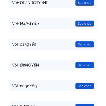
VõHO⃒àN⃒G⃒YếN⃒
Sao chép
VõHᎾàᏁᎶYếᏁ
Sao chép
VõHo̸àn̸g̸Yến̸
Sao chép
VõHØà₦GYế₦
Sao chép
VõHօàղցYếղ
Sao chép