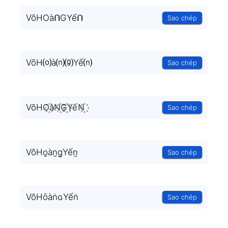
VõHOàᑎGYếᑎ
Sao chép
VõH⒪à⒩⒢Yế⒩
Sao chép
VõHO꙰àN꙰G꙰YếN꙰
Sao chép
VõHo̫àn̫g̫Yến̫
Sao chép
VõHȏàṅɢYếṅ
Sao chép