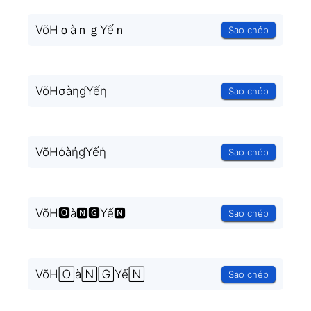
VõHｏàｎｇYếｎ
Sao chép
VõHσàηɠYếη
Sao chép
VõHόàήɠYếή
Sao chép
VõH🅾à🅽🅶Yế🅽
Sao chép
VõH🄾à🄽🄶Yế🄽
Sao chép