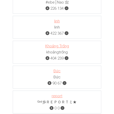
#ebe┆Nao 亗
226
134
linh
linh
422
367
Khoảng Trống
khoảngㅤㅤㅤtrống
404
239
Đức
Đức
90
67
report
ᴳᵒᵈ乡ＲＥＰＯＲＴミ★
0
0