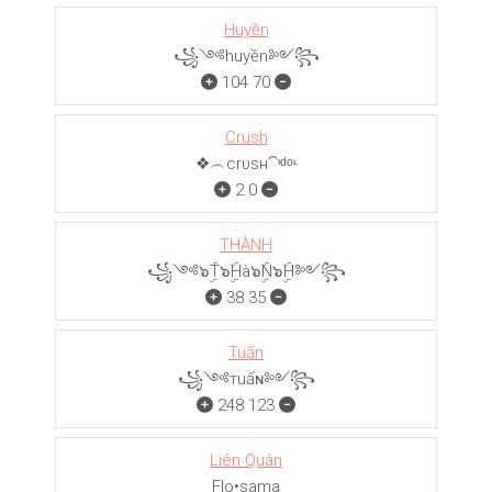
Huyền
꧁༺huyền༻꧂
104
70
Crush
❖︵crυѕн⁀ᶦᵈᵒᶫ
2
0
THÀNH
꧁༺๖ۣۜT๖ۣۜHà๖ۣۜN๖ۣۜH༻꧂
38
35
Tuấn
꧁༺тuấɴ༻꧂
248
123
Liên Quân
Flo•sama