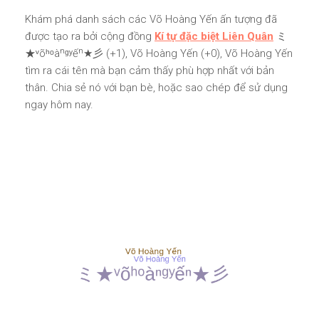
Khám phá danh sách các Võ Hoàng Yến ấn tượng đã
được tạo ra bởi cộng đồng
Kí tự đặc biệt Liên Quân
ミ
★ᵛõʰᵒàⁿᵍʸếⁿ★彡 (+1), Võ Hoàng Yến (+0), Võ Hoàng Yến
tìm ra cái tên mà bạn cảm thấy phù hợp nhất với bản
thân. Chia sẻ nó với bạn bè, hoặc sao chép để sử dụng
ngay hôm nay.