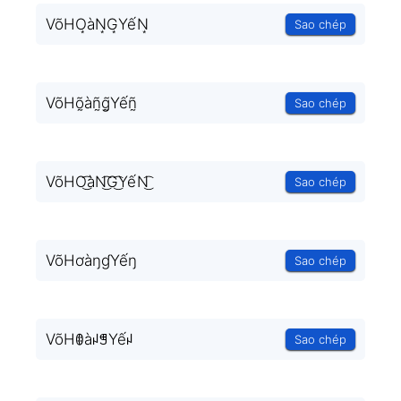
VõHO͙àN͙G͙YếN͙
Sao chép
VõHõ̰àñ̰g̰̃Yếñ̰
Sao chép
VõHO͜͡àN͜͡G͜͡YếN͜͡
Sao chép
VõHơàŋɠYếŋ
Sao chép
VõHꂦàꈤꁅYếꈤ
Sao chép