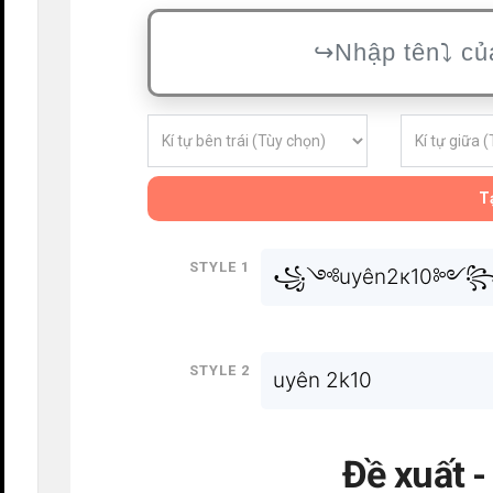
Tạ
Style 1
꧁༺uyên2к10༻
Style 2
uyên 2k10
Đề xuất 