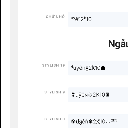
Chữ nhỏ
ᵘʸêⁿ2ᵏ10
Ngẫu
Stylish 19
⁴uуênᵹ2ҟ10☗
Stylish 9
❣uÿêɴ☃2K10♜
Stylish 3
☢մყêṅ✾2K҉10︵²ᵏ⁵