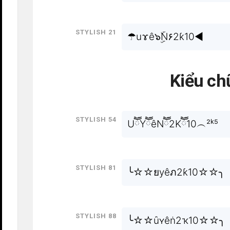
Stylish 21
☂uɤê๖ۣۜN۶2ƙ10◄
Kiểu ch
Stylish 54
UཽYཽêNཽ2Kཽ10︵²ᵏ⁵
Stylish 81
╰☆☆ยyêภ2ƙ10☆☆╮
Stylish 88
╰☆☆ȗʏêṅ2ҡ10☆☆╮