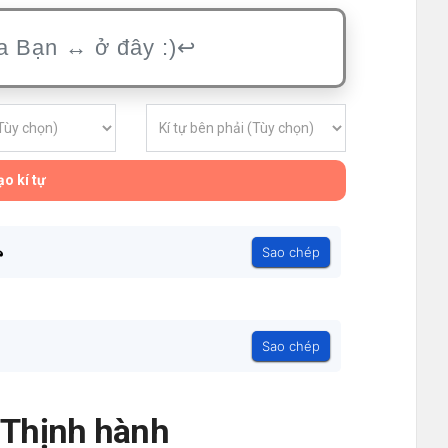
o kí tự
꧂
Sao chép
Sao chép
- Thịnh hành