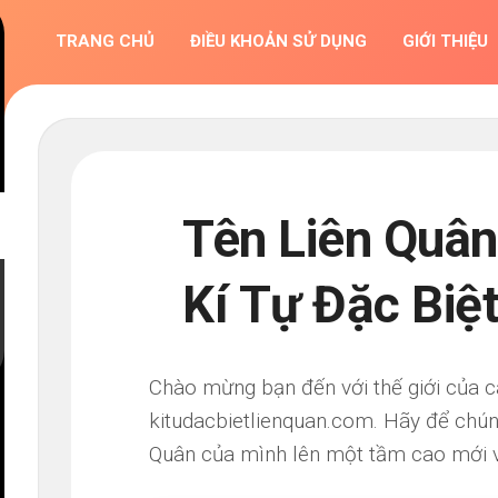
TRANG CHỦ
ĐIỀU KHOẢN SỬ DỤNG
GIỚI THIỆU
Tên Liên Quân
Kí Tự Đặc Biệ
Chào mừng bạn đến với thế giới của c
kitudacbietlienquan.com. Hãy để chún
Quân của mình lên một tầm cao mới v