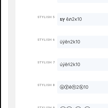
Stylish 5
ยץ êภ2к10
Stylish 6
üÿên2k10
Stylish 7
úýêń2k10
Stylish 8
ⓤⓨêⓝ2ⓚ10
Stylish 9