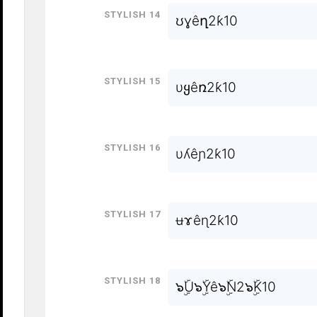
Stylish 14
ʊɣêղ2ƙ10
Stylish 15
υყêռ2ƙ10
Stylish 16
υʎêɲ2ƙ10
Stylish 17
ʉɤêɳ2ƙ10
Stylish 18
๖ۣۜU๖ۣۜYê๖ۣۜN2๖ۣۜK10