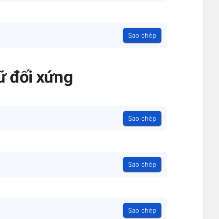
Sao chép
ữ đối xứng
Sao chép
Sao chép
Sao chép