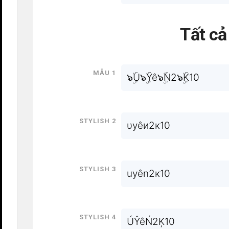
Tất c
Mẫu 1
๖ۣۜU๖ۣۜYê๖ۣۜN2๖ۣۜK10
Stylish 2
υуêи2к10
Stylish 3
uyên2к10
Stylish 4
ÚŶêŃ2Ķ10