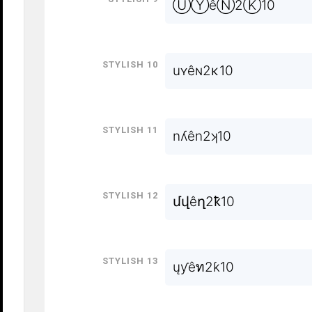
ⓊⓎêⓃ2Ⓚ10
Stylish 10
uʏêɴ2κ10
Stylish 11
nʎên2ʞ10
Stylish 12
մվêղ2ҟ10
Stylish 13
ųƴêท2ƙ10