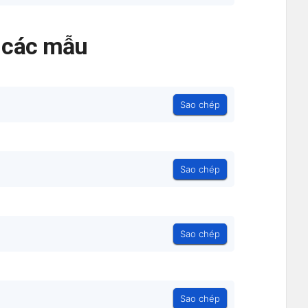
ả các mẫu
Sao chép
Sao chép
Sao chép
Sao chép