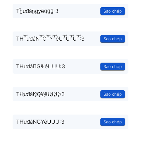
Tḧ̤ưđán̤̈g̤̈ÿ̤êṳ̈ṳ̈ṳ̈:3
Sao chép
THཽưđáNཽGཽYཽêUཽUཽUཽ:3
Sao chép
THưđáΠGΨêUUU:3
Sao chép
TH҉ưđáN҉G҉Y҉êU҉U҉U҉:3
Sao chép
TH⃜ưđáN⃜G⃜Y⃜êU⃜U⃜U⃜:3
Sao chép