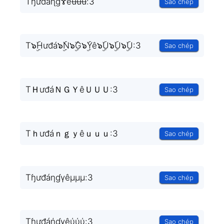
Tɧưđáɳɡɤêʉʉʉ:3
Sao chép
T๖ۣۜHưđá๖ۣۜN๖ۣۜG๖ۣۜYê๖ۣۜU๖ۣۜU๖ۣۜU:3
Sao chép
TＨưđáＮＧＹêＵＵＵ:3
Sao chép
Tｈưđáｎｇｙêｕｕｕ:3
Sao chép
Tɧưđáηɠγêμμμ:3
Sao chép
Tɧưđáήɠγêύύύ:3
Sao chép