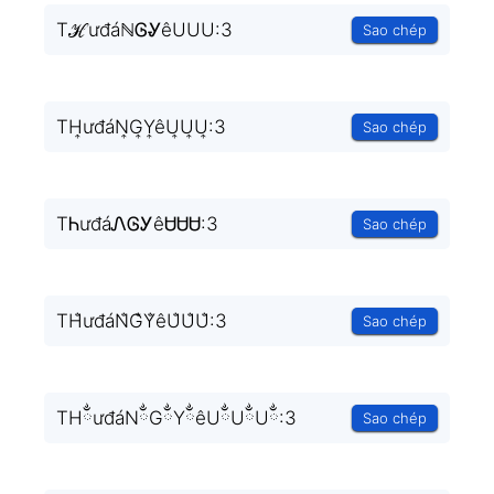
TℋưđáℕᎶᎽêUUU:3
Sao chép
TH͎ưđáN͎G͎Y͎êU͎U͎U͎:3
Sao chép
TᏂưđáᏁᎶᎩêᏌᏌᏌ:3
Sao chép
TH̐ưđáN̐G̐Y̐êU̐U̐U̐:3
Sao chép
THྂưđáNྂGྂYྂêUྂUྂUྂ:3
Sao chép