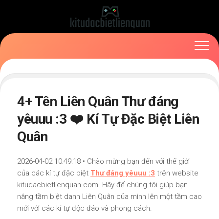
Skip
to
content
4+ Tên Liên Quân Thư đáng
yêuuu :3 ❤️ Kí Tự Đặc Biệt Liên
Quân
2026-04-02 10:49:18 • Chào mừng bạn đến với thế giới
của các kí tự đặc biệt
Thư đáng yêuuu :3
trên website
kitudacbietlienquan.com. Hãy để chúng tôi giúp bạn
nâng tầm biệt danh Liên Quân của mình lên một tầm cao
mới với các kí tự độc đáo và phong cách.