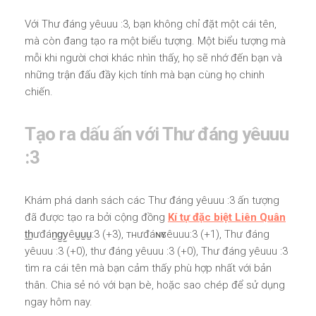
Với Thư đáng yêuuu :3, bạn không chỉ đặt một cái tên,
mà còn đang tạo ra một biểu tượng. Một biểu tượng mà
mỗi khi người chơi khác nhìn thấy, họ sẽ nhớ đến bạn và
những trận đấu đầy kịch tính mà bạn cùng họ chinh
chiến.
Tạo ra dấu ấn với Thư đáng yêuuu
:3
Khám phá danh sách các Thư đáng yêuuu :3 ấn tượng
đã được tạo ra bởi cộng đồng
Kí tự đặc biệt Liên Quân
t̫h̫ưđán̫g̫y̫êu̫u̫u̫:3 (+3), тнưđáɴԍʏêuuu:3 (+1), Thư đáng
yêuuu :3 (+0), thư đáng yêuuu :3 (+0), Thư đáng yêuuu :3
tìm ra cái tên mà bạn cảm thấy phù hợp nhất với bản
thân. Chia sẻ nó với bạn bè, hoặc sao chép để sử dụng
ngay hôm nay.