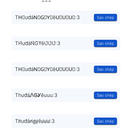
TH⃗ưđáN⃗G⃗Y⃗êU⃗U⃗U⃗:3
Sao chép
TH͛ưđáN͛G͛Y͛êU͛U͛U͛:3
Sao chép
TH⃒ưđáN⃒G⃒Y⃒êU⃒U⃒U⃒:3
Sao chép
ThưđáᏁᎶᎽêuuu:3
Sao chép
Th̸ưđán̸g̸y̸êu̸u̸u̸:3
Sao chép