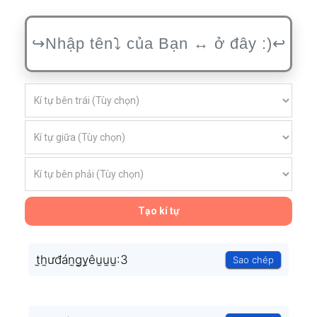
Tạo kí tự
t̫h̫ưđán̫g̫y̫êu̫u̫u̫:3
Sao chép