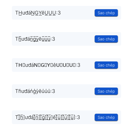
TH͟ưđáN͟G͟Y͟êU͟U͟U͟:3
Sao chép
Th̲̅ưđán̲̅g̲̅y̲̅êu̲̅u̲̅u̲̅:3
Sao chép
TH⃣ưđáN⃣G⃣Y⃣êU⃣U⃣U⃣:3
Sao chép
Th̾ưđán̾g̾y̾êu̾u̾u̾:3
Sao chép
T[̲̅h̲̅]ưđá[̲̅n̲̅][̲̅g̲̅][̲̅y̲̅]ê[̲̅u̲̅][̲̅u̲̅][̲̅u̲̅]:3
Sao chép