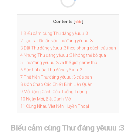
Contents
[
hide
]
1
Biểu cảm cùng Thư đáng yêuuu :3
2
Tạo ra dấu ấn với Thư đáng yêuuu :3
3
Đặt Thư đáng yêuuu :3 theo phong cách của bạn
4
Những Thư đáng yêuuu :3 không thể bỏ qua
5
Thư đáng yêuuu :3 và thế giới game thủ
6
Sức hút của Thư đáng yêuuu :3
7
Thể hiện Thư đáng yêuuu :3 của bạn
8
Đón Chào Các Chiến Binh Liên Quân
9
Mở Rộng Cánh Cửa Tưởng Tượng
10
Ngày Mới, Biệt Danh Mới
11
Cùng Nhau Viết Nên Huyền Thoại
Biểu cảm cùng Thư đáng yêuuu :3