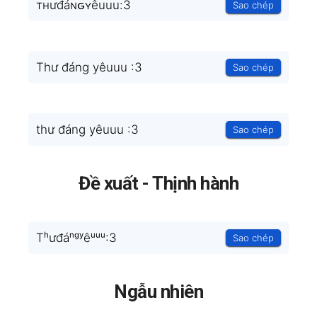
тнưđáɴԍʏêuuu:3
Sao chép
Thư đáng yêuuu :3
Sao chép
thư đáng yêuuu :3
Sao chép
Đề xuất - Thịnh hành
Tʰưđáⁿᵍʸêᵘᵘᵘ:3
Sao chép
Ngẫu nhiên