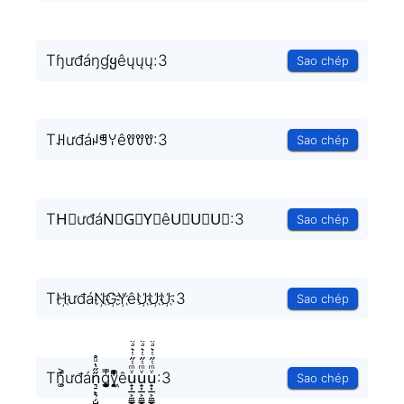
Tɧưđáŋɠყêųųų:3
Sao chép
Tꃅưđáꈤꁅꌩêꀎꀎꀎ:3
Sao chép
TH⃟ưđáN⃟G⃟Y⃟êU⃟U⃟U⃟:3
Sao chép
TH҉ưđáN҉G҉Y҉êU҉U҉U҉:3
Sao chép
Th͚̖̜̍̃͐ưđán͉̠̙͉̗̺̋̋̔ͧ̊g͎͚̥͎͔͕ͥ̿y͉̝͖̻̯ͮ̒̂ͮ͋ͫͨêu̟͎̲͕̼̳͉̲ͮͫͭ̋ͭ͛ͣ̈u̟͎̲͕̼̳͉̲ͮͫͭ̋ͭ͛ͣ̈u̟͎̲͕̼̳͉̲ͮͫͭ̋ͭ͛ͣ̈:3
Sao chép