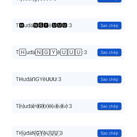
T🅷ưđá🅽🅶🆈ê🆄🆄🆄:3
Sao chép
T🄷ưđá🄽🄶🅈ê🅄🅄🅄:3
Sao chép
TᕼưđáᑎGYêᑌᑌᑌ:3
Sao chép
T⒣ưđá⒩⒢⒴ê⒰⒰⒰:3
Sao chép
TH꙰ưđáN꙰G꙰Y꙰êU꙰U꙰U꙰:3
Sao chép