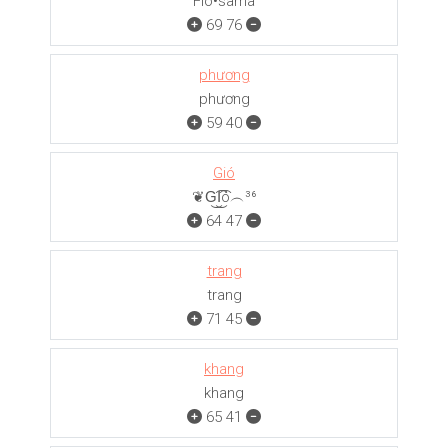
Flo•sama
69
76
phương
phương
59
40
Gió
❦G͜͡I͜͡ó︵³⁶
64
47
trang
trang
71
45
khang
khang
65
41