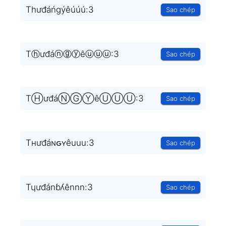
Thưđáńgýêúúú:3
Sao chép
Tⓗưđáⓝⓖⓨêⓤⓤⓤ:3
Sao chép
TⒽưđáⓃⒼⓎêⓊⓊⓊ:3
Sao chép
Tнưđáɴԍʏêuuu:3
Sao chép
Tɥưđánɓʎênnn:3
Sao chép