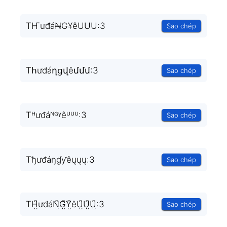
TҤưđá₦G¥êUUU:3
Sao chép
Tհưđáղցվêմմմ:3
Sao chép
Tᴴưđáᴺᴳᵞêᵁᵁᵁ:3
Sao chép
Tђưđáŋɠƴêųųų:3
Sao chép
TH̺͆ưđáN̺͆G̺͆Y̺͆êU̺͆U̺͆U̺͆:3
Sao chép