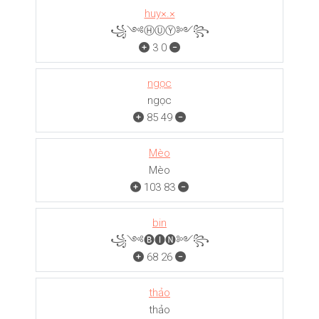
huy×.×
꧁༺ⒽⓊⓎ༻꧂
3
0
ngọc
ngọc
85
49
Mèo
Mèo
103
83
bin
꧁༺🅑🅘🅝༻꧂
68
26
thảo
thảo