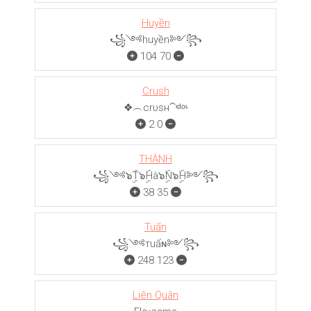
Huyền
꧁༺huyền༻꧂
104
70
Crush
❖︵crυѕн⁀ᶦᵈᵒᶫ
2
0
THÀNH
꧁༺๖ۣۜT๖ۣۜHà๖ۣۜN๖ۣۜH༻꧂
38
35
Tuấn
꧁༺тuấɴ༻꧂
248
123
Liên Quân