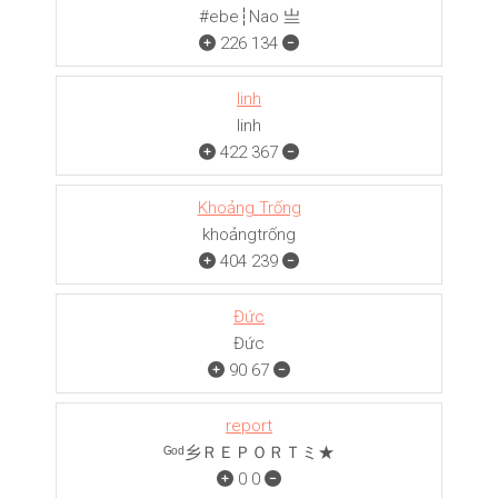
#ebe┆Nao 亗
226
134
linh
linh
422
367
Khoảng Trống
khoảngㅤㅤㅤtrống
404
239
Đức
Đức
90
67
report
ᴳᵒᵈ乡ＲＥＰＯＲＴミ★
0
0