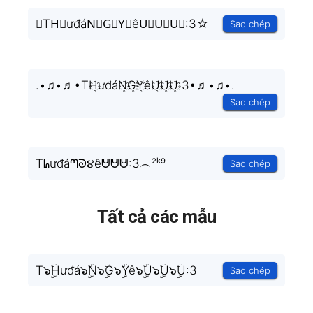
✭TH⃗ưđáN⃗G⃗Y⃗êU⃗U⃗U⃗:3☆
Sao chép
.•♫•♬•TH҈ưđáN҈G҈Y҈êU҈U҈U҈:3•♬•♫•.
Sao chép
Tᖺưđáᘉᘐ૪êᕰᕰᕰ:3︵²ᵏ⁹
Sao chép
Tất cả các mẫu
T๖ۣۜHưđá๖ۣۜN๖ۣۜG๖ۣۜYê๖ۣۜU๖ۣۜU๖ۣۜU:3
Sao chép