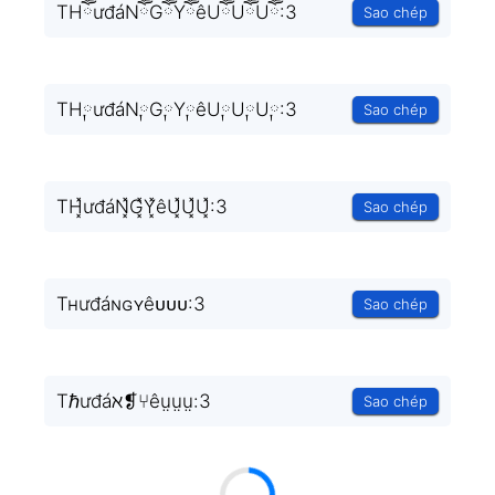
THཽưđáNཽGཽYཽêUཽUཽUཽ:3
Sao chép
TH༙ưđáN༙G༙Y༙êU༙U༙U༙:3
Sao chép
TH͓̽ưđáN͓̽G͓̽Y͓̽êU͓̽U͓̽U͓̽:3
Sao chép
Tʜưđáɴɢʏêᴜᴜᴜ:3
Sao chép
Tℏưđáℵ❡⑂êṳṳṳ:3
Sao chép