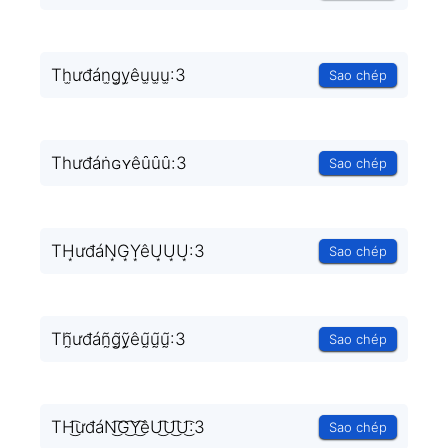
Th̫ưđán̫g̫y̫êu̫u̫u̫:3
Sao chép
Tһưđáṅɢʏêȗȗȗ:3
Sao chép
TH͙ưđáN͙G͙Y͙êU͙U͙U͙:3
Sao chép
Th̰̃ưđáñ̰g̰̃ỹ̰êṵ̃ṵ̃ṵ̃:3
Sao chép
TH͜͡ưđáN͜͡G͜͡Y͜͡êU͜͡U͜͡U͜͡:3
Sao chép