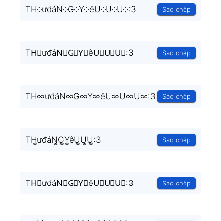
TH༶ưđáN༶G༶Y༶êU༶U༶U༶:3
Sao chép
TH⃒ưđáN⃒G⃒Y⃒êU⃒U⃒U⃒:3
Sao chép
TH∞ưđáN∞G∞Y∞êU∞U∞U∞:3
Sao chép
TH͚ưđáN͚G͚Y͚êU͚U͚U͚:3
Sao chép
TH⃒ưđáN⃒G⃒Y⃒êU⃒U⃒U⃒:3
Sao chép