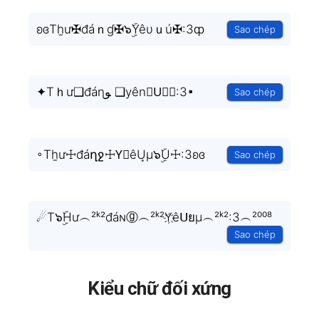
ʚɞTh̫ư✠đáｎɠ✠๖ۣۜYêυｕú✠:3ȹ
Sao chép
✦Tｈư❑đáɳﻮ ❑уênⓤU⃗❑:3▪
Sao chép
◦Th̫ư☩đáղջ☩Y⃣êU͙μ๖ۣۜU☩:3ʚɞ
Sao chép
☄T๖ۣۜHư︵²ᵏ²đáɴⓖ︵²ᵏ²Y҉êᑌยμ︵²ᵏ²:3︵²⁰⁰⁸
Sao chép
Kiểu chữ đối xứng