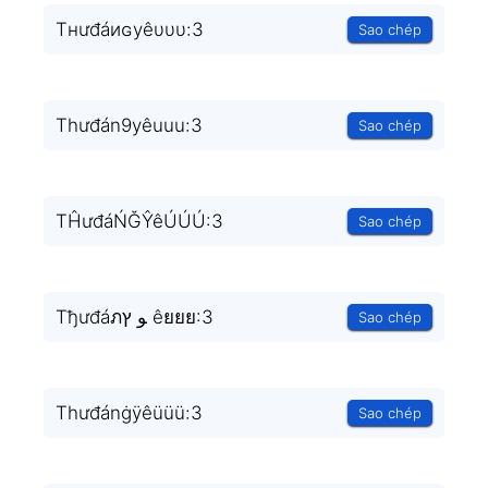
Tнưđáиɢуêυυυ:3
Sao chép
Thưđán9yêuuu:3
Sao chép
TĤưđáŃĞŶêÚÚÚ:3
Sao chép
Tђưđáภﻮ ץ êยยย:3
Sao chép
Thưđánġÿêüüü:3
Sao chép