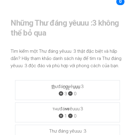
0
Những Thư đáng yêuuu :3 không
thể bỏ qua
Tìm kiếm một Thư đáng yêuuu :3 thật đặc biệt và hấp
dẫn? Hãy tham khảo danh sách này để tìm ra Thư đáng
yêuuu :3 độc đáo và phù hợp với phong cách của bạn.
t̫h̫ưđán̫g̫y̫êu̫u̫u̫:3
3
0
тнưđáɴԍʏêuuu:3
1
0
Thư đáng yêuuu :3