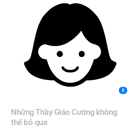
0
Những Thầy Giáo Cường không
thể bỏ qua