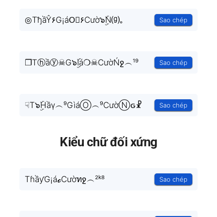
◎TђầŶ۶G¡áO⃟۶Cườ๖ۣۜN⒢｡
Sao chép
❐Tⓗầⓨ☠G๖ۣۜIá❍☠CườŃջ︵¹⁹
Sao chép
☟T๖ۣۜHầγ︵⁹GìáⓄ︵⁹CườⓃԍ☧
Sao chép
Kiểu chữ đối xứng
TɦầƴG¡áℴCườทջ︵²ᵏ⁸
Sao chép