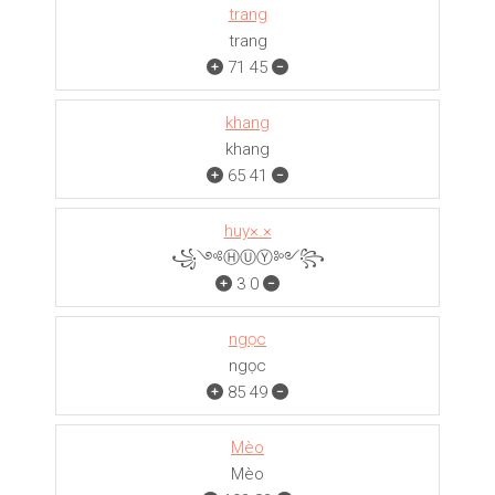
trang
trang
71
45
khang
khang
65
41
huy×.×
꧁༺ⒽⓊⓎ༻꧂
3
0
ngọc
ngọc
85
49
Mèo
Mèo