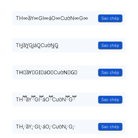
TH∞ầY∞GI∞áO∞CườN∞G∞
Sao chép
TH͚ầY͚GI͚áO͚CườN͚G͚
Sao chép
TH⃒ầY⃒GI⃒áO⃒CườN⃒G⃒
Sao chép
THཽầYཽGIཽáOཽCườNཽGཽ
Sao chép
TH༙ầY༙GI༙áO༙CườN༙G༙
Sao chép