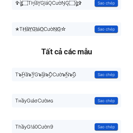
✞ঔৣ۝TH͙ầY͙GI͙áO͙CườN͙G͙۝ঔৣ✞
Sao chép
✭TH҉ầY҉GI҉áO҉CườN҉G҉☆
Sao chép
Tất cả các mẫu
T๖ۣۜHầ๖ۣۜYG๖ۣۜIá๖ۣۜOCườ๖ۣۜN๖ۣۜG
Sao chép
TнầуGιáσCườиɢ
Sao chép
ThầyG!á0Cườn9
Sao chép