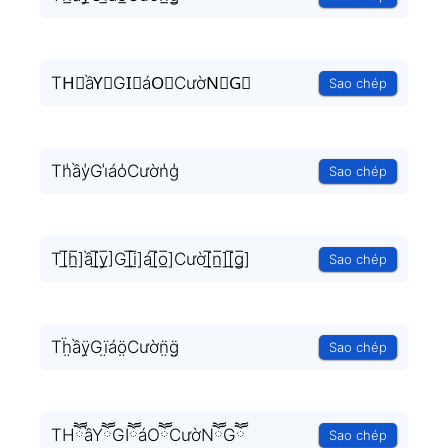
TH⃣ầY⃣GI⃣áO⃣CườN⃣G⃣
Sao chép
Th̾ầy̾Gi̾áo̾Cườn̾g̾
Sao chép
T[̲̅h̲̅]ầ[̲̅y̲̅]G[̲̅i̲̅]á[̲̅o̲̅]Cườ[̲̅n̲̅][̲̅g̲̅]
Sao chép
Tḧ̤ầÿ̤Gï̤áö̤Cườn̤̈g̤̈
Sao chép
THཽầYཽGIཽáOཽCườNཽGཽ
Sao chép