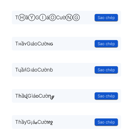
TⒽầⓎGⒾáⓄCườⓃⒼ
Sao chép
TнầʏGιáoCườɴԍ
Sao chép
TɥầʎGıáoCườnɓ
Sao chép
TհầվGìáօCườղℊ
Sao chép
TɦầƴG¡áℴCườทջ
Sao chép