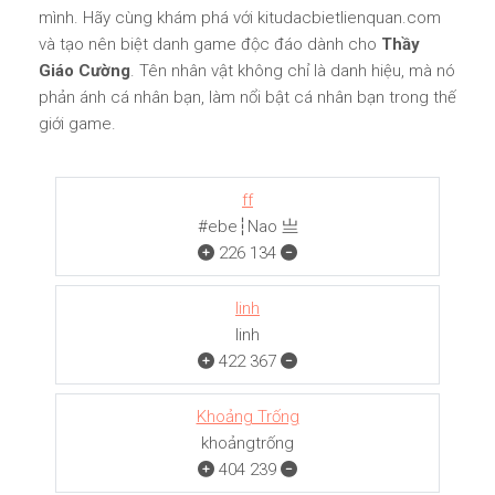
mình. Hãy cùng khám phá với kitudacbietlienquan.com
và tạo nên biệt danh game độc đáo dành cho
Thầy
Giáo Cường
. Tên nhân vật không chỉ là danh hiệu, mà nó
phản ánh cá nhân bạn, làm nổi bật cá nhân bạn trong thế
giới game.
ff
#ebe┆Nao 亗
226
134
linh
linh
422
367
Khoảng Trống
khoảngㅤㅤㅤtrống
404
239