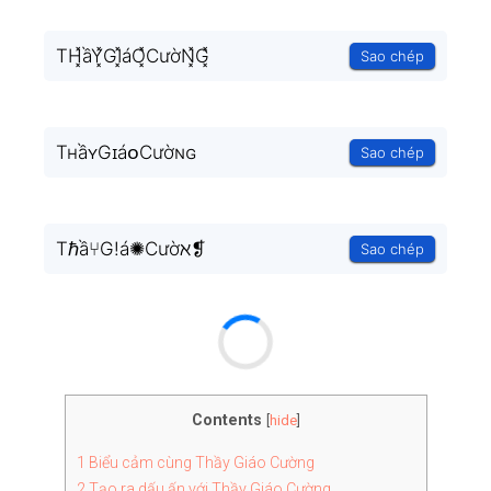
TH͓̽ầY͓̽GI͓̽áO͓̽CườN͓̽G͓̽
Sao chép
TʜầʏGɪáᴏCườɴɢ
Sao chép
Tℏầ⑂G!á✺Cườℵ❡
Sao chép
Contents
[
hide
]
1
Biểu cảm cùng Thầy Giáo Cường
2
Tạo ra dấu ấn với Thầy Giáo Cường