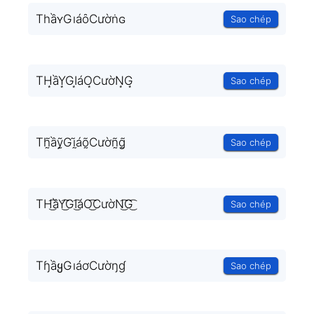
TһầʏGıáȏCườṅɢ
Sao chép
TH͙ầY͙GI͙áO͙CườN͙G͙
Sao chép
Th̰̃ầỹ̰Gḭ̃áõ̰Cườñ̰g̰̃
Sao chép
TH͜͡ầY͜͡GI͜͡áO͜͡CườN͜͡G͜͡
Sao chép
TɧầყGıáơCườŋɠ
Sao chép