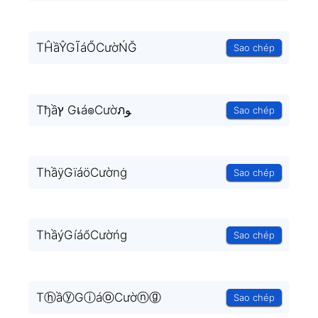
TĤầŶGĨáŐCườŃĞ
Sao chép
Tђầץ Gเá๏Cườภﻮ
Sao chép
ThầÿGïáöCườnġ
Sao chép
ThầýGíáőCườńg
Sao chép
TⓗầⓨGⓘáⓞCườⓝⓖ
Sao chép