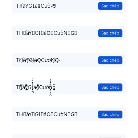
TꃅầꌩGꀤáꂦCườꈤꁅ
Sao chép
TH⃟ầY⃟GI⃟áO⃟CườN⃟G⃟
Sao chép
TH҉ầY҉GI҉áO҉CườN҉G҉
Sao chép
Th͚̖̜̍̃͐ầy͉̝͖̻̯ͮ̒̂ͮ͋ͫͨGi̞̟̫̺ͭ̒ͭͣáo͎̜̓̇ͫ̉͊ͨ͊Cườn͉̠̙͉̗̺̋̋̔ͧ̊g͎͚̥͎͔͕ͥ̿
Sao chép
TH⃗ầY⃗GI⃗áO⃗CườN⃗G⃗
Sao chép