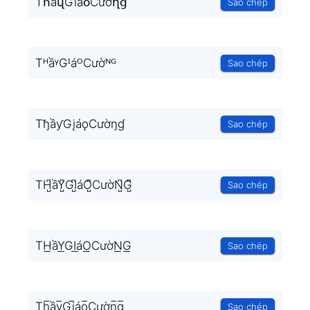
TհầվGíáօCườղց
Sao chép
TᴴầᵞGᴵáᴼCườᴺᴳ
Sao chép
TђầƴGįáǫCườŋɠ
Sao chép
TH̺͆ầY̺͆GI̺͆áO̺͆CườN̺͆G̺͆
Sao chép
TH͟ầY͟GI͟áO͟CườN͟G͟
Sao chép
Th̲̅ầy̲̅Gi̲̅áo̲̅Cườn̲̅g̲̅
Sao chép