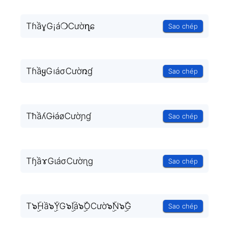
TɦầɣG¡á❍Cườղɕ
Sao chép
TɦầყGıáσCườռɠ
Sao chép
TħầʎGɨáøCườɲɠ
Sao chép
TɧầɤGɩáσCườɳɡ
Sao chép
T๖ۣۜHầ๖ۣۜYG๖ۣۜIá๖ۣۜOCườ๖ۣۜN๖ۣۜG
Sao chép