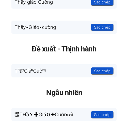
Thầy giáo Cường
Sao chép
Thầy•Giáo•cường
Sao chép
Đề xuất - Thịnh hành
TʰầʸGⁱáᵒCườⁿᵍ
Sao chép
Ngẫu nhiên
㍿TĤầＹ✚GίáＯ✚Cườռɢঔ
Sao chép