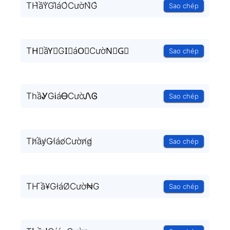
TH͛ầY͛GI͛áO͛CườN͛G͛
Sao chép
TH⃒ầY⃒GI⃒áO⃒CườN⃒G⃒
Sao chép
ThầᎽGᎥáᎾCườᏁᎶ
Sao chép
Th̸ầy̸Gi̸áo̸Cườn̸g̸
Sao chép
TҤầ¥GłáØCườ₦G
Sao chép