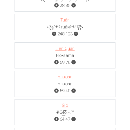
38
35
Tuấn
꧁༺тuấɴ༻꧂
248
123
Liên Quân
Flo•sama
69
76
phương
phương
59
40
Gió
❦G͜͡I͜͡ó︵³⁶
64
47