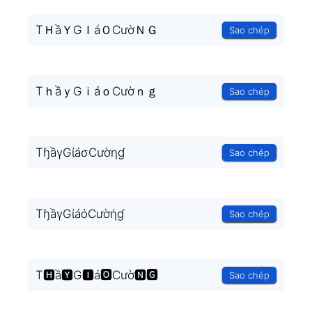
TＨầＹGＩáＯCườＮＧ
Sao chép
TｈầｙGｉáｏCườｎｇ
Sao chép
TɧầγGίáσCườηɠ
Sao chép
TɧầγGίáόCườήɠ
Sao chép
T🅷ầ🆈G🅸á🅾Cườ🅽🅶
Sao chép