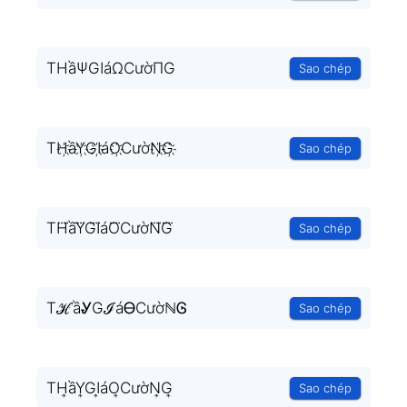
THầΨGIáΩCườΠG
Sao chép
TH҉ầY҉GI҉áO҉CườN҉G҉
Sao chép
TH⃜ầY⃜GI⃜áO⃜CườN⃜G⃜
Sao chép
TℋầᎽGℐáᎾCườℕᎶ
Sao chép
TH͎ầY͎GI͎áO͎CườN͎G͎
Sao chép