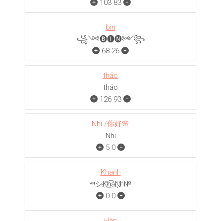
103
83
bin
꧁༺🅑🅘🅝༻꧂
68
26
thảo
thảo
126
93
Nhi /你好🌸
Nhi
5
0
Khanh
ᵛᶰシK҉h̲̅áN҉h№
0
0
Hân