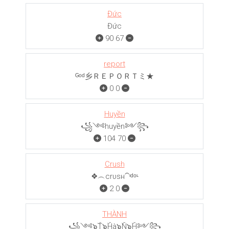
Đức
Đức
90
67
report
ᴳᵒᵈ乡ＲＥＰＯＲＴミ★
0
0
Huyền
꧁༺huyền༻꧂
104
70
Crush
❖︵crυѕн⁀ᶦᵈᵒᶫ
2
0
THÀNH
꧁༺๖ۣۜT๖ۣۜHà๖ۣۜN๖ۣۜH༻꧂