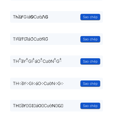
TᏂầᎩGiáᏫCườᏁᎶ
Sao chép
TH̐ầY̐GI̐áO̐CườN̐G̐
Sao chép
THྂầYྂGIྂáOྂCườNྂGྂ
Sao chép
TH༶ầY༶GI༶áO༶CườN༶G༶
Sao chép
TH⃒ầY⃒GI⃒áO⃒CườN⃒G⃒
Sao chép