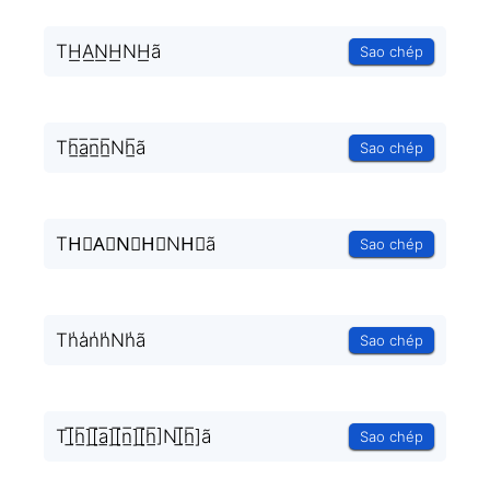
TH͟A͟N͟H͟NH͟ã
Sao chép
Th̲̅a̲̅n̲̅h̲̅Nh̲̅ã
Sao chép
TH⃣A⃣N⃣H⃣NH⃣ã
Sao chép
Th̾a̾n̾h̾Nh̾ã
Sao chép
T[̲̅h̲̅][̲̅a̲̅][̲̅n̲̅][̲̅h̲̅]N[̲̅h̲̅]ã
Sao chép