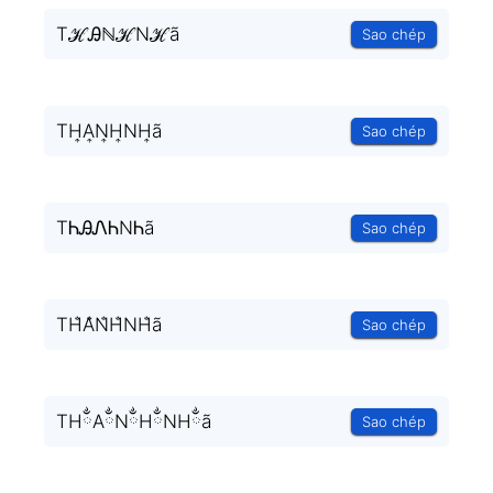
TℋᎯℕℋNℋã
Sao chép
TH͎A͎N͎H͎NH͎ã
Sao chép
TᏂᎯᏁᏂNᏂã
Sao chép
TH̐A̐N̐H̐NH̐ã
Sao chép
THྂAྂNྂHྂNHྂã
Sao chép