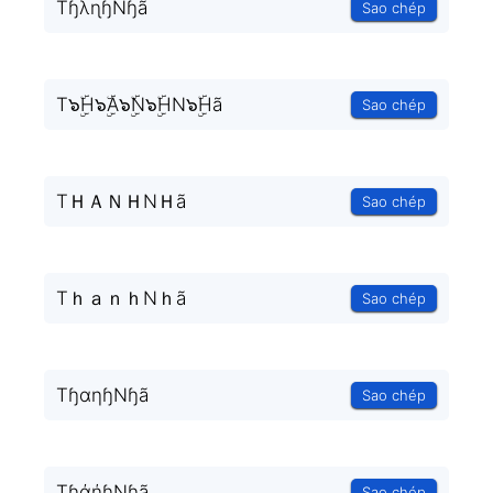
TɧλɳɧNɧã
Sao chép
T๖ۣۜH๖ۣۜA๖ۣۜN๖ۣۜHN๖ۣۜHã
Sao chép
TＨＡＮＨNＨã
Sao chép
TｈａｎｈNｈã
Sao chép
TɧαηɧNɧã
Sao chép
TɧάήɧNɧã
Sao chép