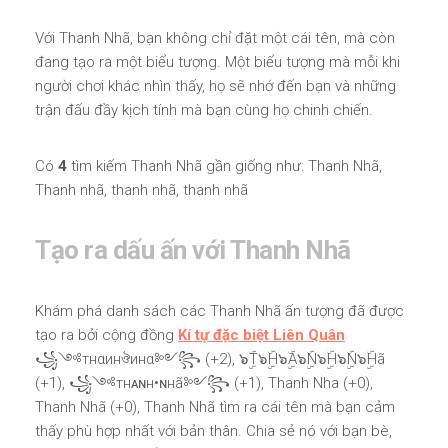
Với Thanh Nhã, bạn không chỉ đặt một cái tên, mà còn
đang tạo ra một biểu tượng. Một biểu tượng mà mỗi khi
người chơi khác nhìn thấy, họ sẽ nhớ đến bạn và những
trận đấu đầy kịch tính mà bạn cùng họ chinh chiến.
Có
4
tìm kiếm Thanh Nhã gần giống như: Thanh Nhã,
Thanh nhã, thanh nhã, thanh nhã
Tạo ra dấu ấn với Thanh Nhã
Khám phá danh sách các Thanh Nhã ấn tượng đã được
tạo ra bởi cộng đồng
Kí tự đặc biệt Liên Quân
꧁༺тнαинঔинα༻꧂ (+2), ๖ۣۜT๖ۣۜH๖ۣۜA๖ۣۜN๖ۣۜH๖ۣۜN๖ۣۜHã
(+1), ꧁༺тнᴀɴн•ɴнã༻꧂ (+1), Thanh Nha (+0),
Thanh Nhã (+0), Thanh Nhã tìm ra cái tên mà bạn cảm
thấy phù hợp nhất với bản thân. Chia sẻ nó với bạn bè,