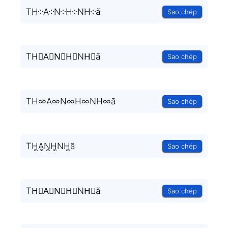
TH༶A༶N༶H༶NH༶ã
Sao chép
TH⃒A⃒N⃒H⃒NH⃒ã
Sao chép
TH∞A∞N∞H∞NH∞ã
Sao chép
TH͚A͚N͚H͚NH͚ã
Sao chép
TH⃒A⃒N⃒H⃒NH⃒ã
Sao chép