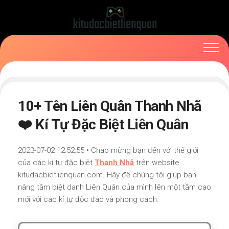
Skip
to
content
10+ Tên Liên Quân Thanh Nhã
❤️ Kí Tự Đặc Biệt Liên Quân
2023-07-02 12:52:55 • Chào mừng bạn đến với thế giới
của các kí tự đặc biệt
Thanh Nhã
trên website
kitudacbietlienquan.com. Hãy để chúng tôi giúp bạn
nâng tầm biệt danh Liên Quân của mình lên một tầm cao
mới với các kí tự độc đáo và phong cách.