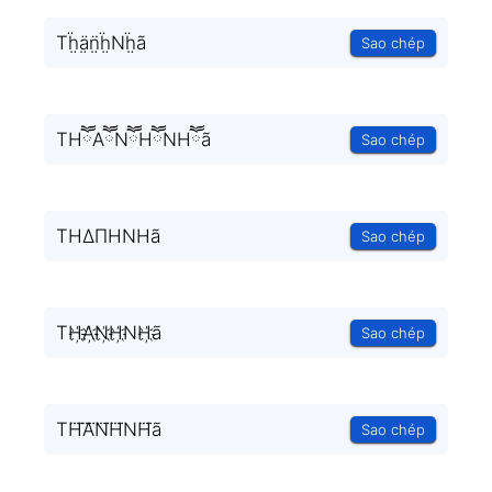
Tḧ̤ä̤n̤̈ḧ̤Nḧ̤ã
Sao chép
THཽAཽNཽHཽNHཽã
Sao chép
THΔΠHNHã
Sao chép
TH҉A҉N҉H҉NH҉ã
Sao chép
TH⃜A⃜N⃜H⃜NH⃜ã
Sao chép