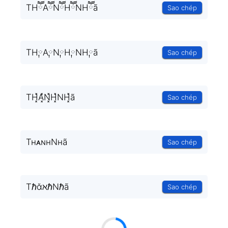
THཽAཽNཽHཽNHཽã
Sao chép
TH༙A༙N༙H༙NH༙ã
Sao chép
TH͓̽A͓̽N͓̽H͓̽NH͓̽ã
Sao chép
TʜᴀɴʜNʜã
Sao chép
TℏᾰℵℏNℏã
Sao chép