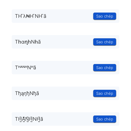
TҤλ₦ҤNҤã
Sao chép
TհɑղհNհã
Sao chép
TᴴᴬᴺᴴNᴴã
Sao chép
TђąŋђNђã
Sao chép
TH̺͆A̺͆N̺͆H̺͆NH̺͆ã
Sao chép