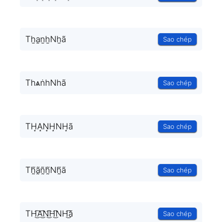
Th̫a̫n̫h̫Nh̫ã
Sao chép
TһѧṅһNһã
Sao chép
TH͙A͙N͙H͙NH͙ã
Sao chép
Th̰̃ã̰ñ̰h̰̃Nh̰̃ã
Sao chép
TH͜͡A͜͡N͜͡H͜͡NH͜͡ã
Sao chép