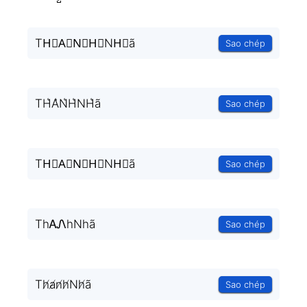
TH⃗A⃗N⃗H⃗NH⃗ã
Sao chép
TH͛A͛N͛H͛NH͛ã
Sao chép
TH⃒A⃒N⃒H⃒NH⃒ã
Sao chép
ThᎪᏁhNhã
Sao chép
Th̸a̸n̸h̸Nh̸ã
Sao chép