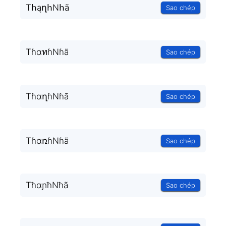
TհąղհNհã
Sao chép
TɦαทɦNɦã
Sao chép
TɦɑղɦNɦã
Sao chép
TɦɑռɦNɦã
Sao chép
TħɑɲħNħã
Sao chép