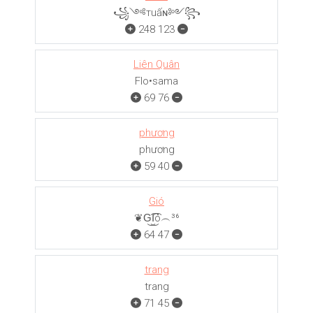
꧁༺тuấɴ༻꧂
248
123
Liên Quân
Flo•sama
69
76
phương
phương
59
40
Gió
❦G͜͡I͜͡ó︵³⁶
64
47
trang
trang
71
45