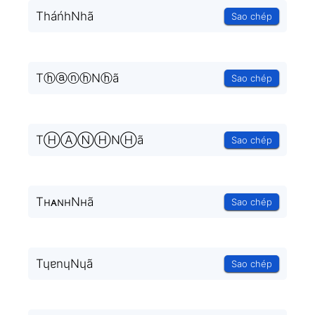
TháńhNhã
Sao chép
TⓗⓐⓝⓗNⓗã
Sao chép
TⒽⒶⓃⒽNⒽã
Sao chép
TнᴀɴнNнã
Sao chép
TɥɐnɥNɥã
Sao chép