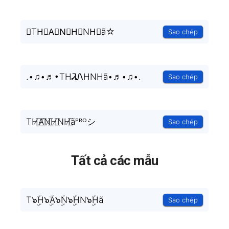
✭TH⃘A⃘N⃘H⃘NH⃘ã☆
Sao chép
.•♫•♬•THᏘᏁHNHã•♬•♫•.
Sao chép
TH̸͟͞A̸͟͞N̸͟͞H̸͟͞NH̸͟͞ãᴾᴿᴼシ
Sao chép
Tất cả các mẫu
T๖ۣۜH๖ۣۜA๖ۣۜN๖ۣۜHN๖ۣۜHã
Sao chép