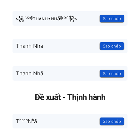
꧁༺тнᴀɴн•ɴнã༻꧂
Sao chép
Thanh Nha
Sao chép
Thanh Nhã
Sao chép
Đề xuất - Thịnh hành
TʰᵃⁿʰNʰã
Sao chép