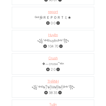
90
67
report
ᴳᵒᵈ乡ＲＥＰＯＲＴミ★
0
0
Huyền
꧁༺huyền༻꧂
104
70
Crush
❖︵crυѕн⁀ᶦᵈᵒᶫ
2
0
THÀNH
꧁༺๖ۣۜT๖ۣۜHà๖ۣۜN๖ۣۜH༻꧂
38
35
Tuấn