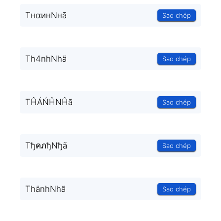
TнαинNнã
Sao chép
Th4nhNhã
Sao chép
TĤÁŃĤNĤã
Sao chép
TђคภђNђã
Sao chép
ThänhNhã
Sao chép