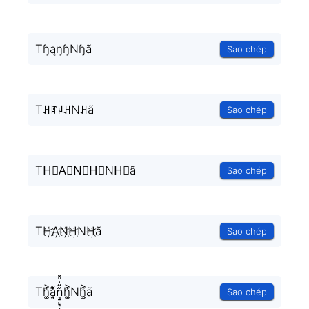
TɧąŋɧNɧã
Sao chép
TꃅꍏꈤꃅNꃅã
Sao chép
TH⃟A⃟N⃟H⃟NH⃟ã
Sao chép
TH҉A҉N҉H҉NH҉ã
Sao chép
Th͚̖̜̍̃͐a̘̫͈̭͌͛͌̇̇̍n͉̠̙͉̗̺̋̋̔ͧ̊h͚̖̜̍̃͐Nh͚̖̜̍̃͐ã
Sao chép