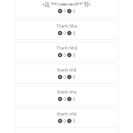
꧁༺тнᴀɴн•ɴнã༻꧂
1
0
Thanh Nha
0
0
Thanh Nhã
0
0
thanh nhã
0
0
thanh nha
0
0
thanh nhã
0
0