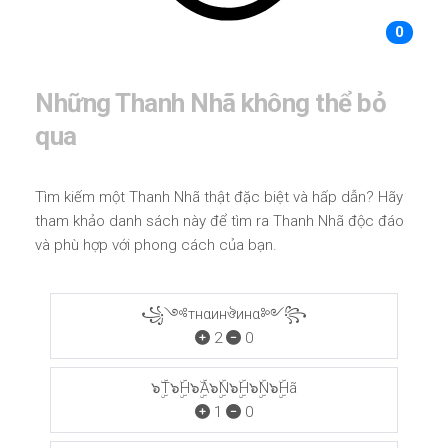
0
Những Thanh Nhã không thể bỏ
qua
Tìm kiếm một Thanh Nhã thật đặc biệt và hấp dẫn? Hãy
tham khảo danh sách này để tìm ra Thanh Nhã độc đáo
và phù hợp với phong cách của bạn.
꧁༺тнαинঔинα༻꧂
2
0
๖ۣۜT๖ۣۜH๖ۣۜA๖ۣۜN๖ۣۜH๖ۣۜN๖ۣۜHã
1
0