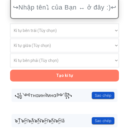
Tạo kí tự
꧁༺тнαинঔинα༻꧂
Sao chép
๖ۣۜT๖ۣۜH๖ۣۜA๖ۣۜN๖ۣۜH๖ۣۜN๖ۣۜHã
Sao chép