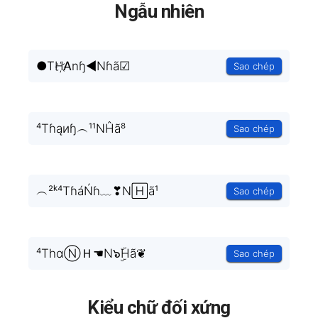
Ngẫu nhiên
●TH҉Ꭺnɧ◄Nɦã☑
Sao chép
⁴Tɦąиɧ︵¹¹NĤã⁸
Sao chép
︵²ᵏ⁴TɦáŃɦ﹏❣N🄷ã¹
Sao chép
⁴ThɑⓃＨ☚N๖ۣۜHã❦
Sao chép
Kiểu chữ đối xứng