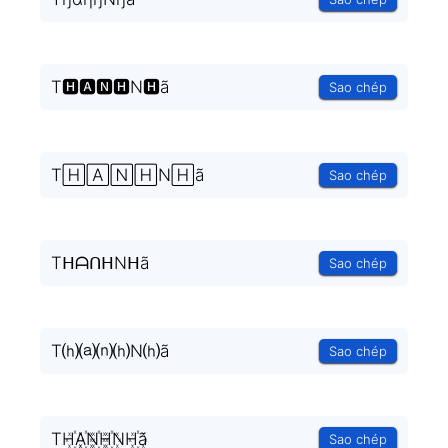
T🅷🅰🅽🅷N🅷ã
Sao chép
T🄷🄰🄽🄷N🄷ã
Sao chép
TᕼᗩᑎᕼNᕼã
Sao chép
T⒣⒜⒩⒣N⒣ã
Sao chép
TH꙰A꙰N꙰H꙰NH꙰ã
Sao chép