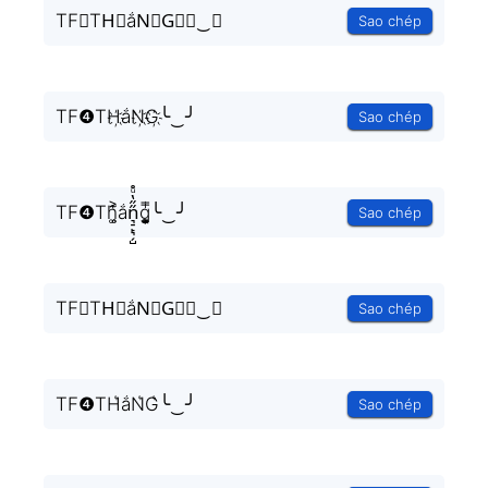
TF❹TH⃟ắN⃟G⃟╰‿╯
Sao chép
TF❹TH҉ắN҉G҉╰‿╯
Sao chép
TF❹Th͚̖̜̍̃͐ắn͉̠̙͉̗̺̋̋̔ͧ̊g͎͚̥͎͔͕ͥ̿╰‿╯
Sao chép
TF❹TH⃗ắN⃗G⃗╰‿╯
Sao chép
TF❹TH͛ắN͛G͛╰‿╯
Sao chép