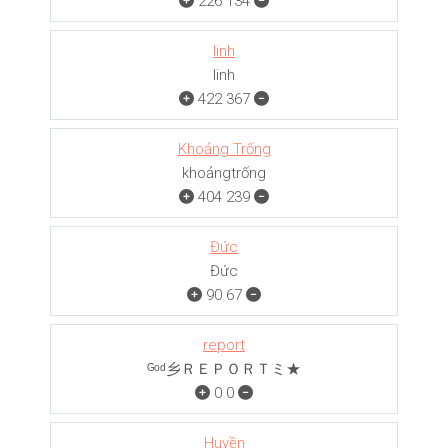
226
134
linh
linh
422
367
Khoảng Trống
khoảngㅤㅤㅤtrống
404
239
Đức
Đức
90
67
report
ᴳᵒᵈ乡ＲＥＰＯＲＴミ★
0
0
Huyền