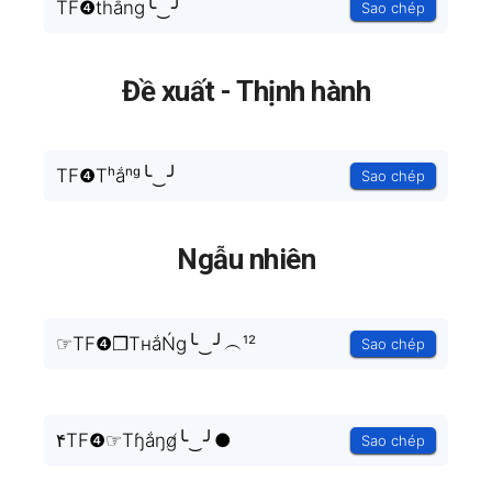
TF❹thắng╰‿╯
Sao chép
Đề xuất - Thịnh hành
TF❹Tʰắⁿᵍ╰‿╯
Sao chép
Ngẫu nhiên
☞TF❹❐TнắŃg╰‿╯︵¹²
Sao chép
۴TF❹☞Tɧắŋg̸╰‿╯●
Sao chép