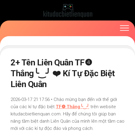
Skip
to
content
2+ Tên Liên Quân TF❹
Thắng╰‿╯ ❤️ Kí Tự Đặc Biệt
Liên Quân
2026-03-17 21:17:56 • Chào mừng bạn đến với thế giới
của các kí tự đặc biệt
TF❹ Thắng╰‿╯
trên website
kitudacbietlienquan.com. Hãy để chúng tôi giúp bạn
nâng tầm biệt danh Liên Quân của mình lên một tầm cao
mới với các kí tự độc đáo và phong cách.