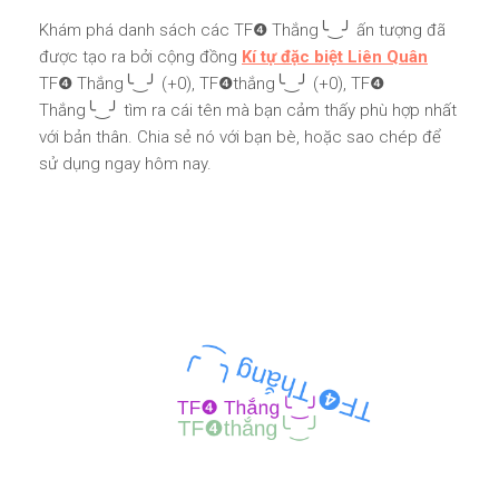
Khám phá danh sách các TF❹ Thắng╰‿╯ ấn tượng đã
được tạo ra bởi cộng đồng
Kí tự đặc biệt Liên Quân
TF❹ Thắng╰‿╯ (+0), TF❹thắng╰‿╯ (+0), TF❹
Thắng╰‿╯ tìm ra cái tên mà bạn cảm thấy phù hợp nhất
với bản thân. Chia sẻ nó với bạn bè, hoặc sao chép để
sử dụng ngay hôm nay.