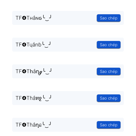
TF❹Tнắɴԍ╰‿╯
Sao chép
TF❹Tɥắnɓ╰‿╯
Sao chép
TF❹Tհắղℊ╰‿╯
Sao chép
TF❹Tɦắทջ╰‿╯
Sao chép
TF❹Tɦắղɕ╰‿╯
Sao chép