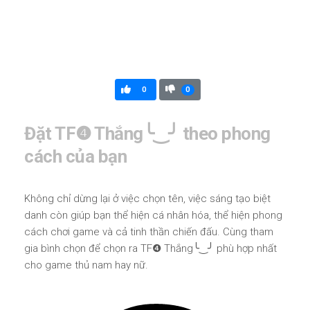
0
0
Đặt TF❹ Thắng╰‿╯ theo phong
cách của bạn
Không chỉ dừng lại ở việc chọn tên, việc sáng tạo biệt
danh còn giúp bạn thể hiện cá nhân hóa, thể hiện phong
cách chơi game và cả tinh thần chiến đấu. Cùng tham
gia bình chọn để chọn ra TF❹ Thắng╰‿╯ phù hợp nhất
cho game thủ nam hay nữ.