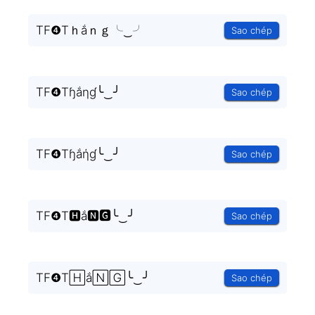
TF❹Tｈắｎｇ╰‿╯
Sao chép
TF❹Tɧắηɠ╰‿╯
Sao chép
TF❹Tɧắήɠ╰‿╯
Sao chép
TF❹T🅷ắ🅽🅶╰‿╯
Sao chép
TF❹T🄷ắ🄽🄶╰‿╯
Sao chép