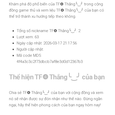
Khám phá độ phổ biến của TF❹ Thắng╰‿╯ trong cộng
đồng game thủ và xem liệu TF❹ Thắng╰‿╯ của bạn có
thể trở thành xu hướng tiếp theo không.
Tổng số nickname TF❹ Thắng╰‿╯: 2
Lượt xem: 63
Ngày cập nhật: 2026-03-17 21:17:56
Người cập nhật:
Mã code MD5:
4f4a3c3c2f73dbcb7af8e3d0d12367b3
Thể hiện TF❹ Thắng╰‿╯ của bạn
Chia sẻ TF❹ Thắng╰‿╯ của bạn với cộng đồng và xem
nó sẽ nhận được sự đón nhận như thế nào. Đừng ngần
ngại, hãy thể hiện phong cách của bạn ngay hôm nay!