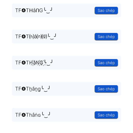
TF❹TᕼắᑎG╰‿╯
Sao chép
TF❹T⒣ắ⒩⒢╰‿╯
Sao chép
TF❹TH꙰ắN꙰G꙰╰‿╯
Sao chép
TF❹Th̫ắn̫g̫╰‿╯
Sao chép
TF❹Tһắṅɢ╰‿╯
Sao chép