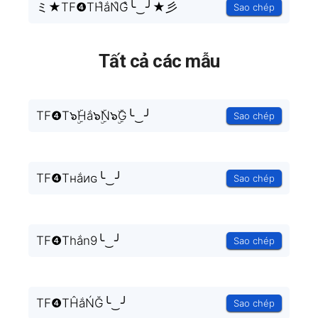
ミ★TF❹TH͒ắN͒G͒╰‿╯★彡
Sao chép
Tất cả các mẫu
TF❹T๖ۣۜHắ๖ۣۜN๖ۣۜG╰‿╯
Sao chép
TF❹Tнắиɢ╰‿╯
Sao chép
TF❹Thắn9╰‿╯
Sao chép
TF❹TĤắŃĞ╰‿╯
Sao chép