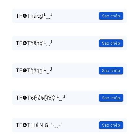
TF❹Tɦắռɠ╰‿╯
Sao chép
TF❹Tħắɲɠ╰‿╯
Sao chép
TF❹Tɧắɳɡ╰‿╯
Sao chép
TF❹T๖ۣۜHắ๖ۣۜN๖ۣۜG╰‿╯
Sao chép
TF❹TＨắＮＧ╰‿╯
Sao chép