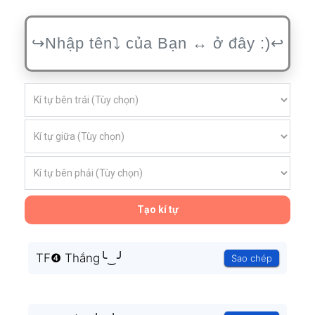
Tạo kí tự
TF❹ Thắng╰‿╯
Sao chép