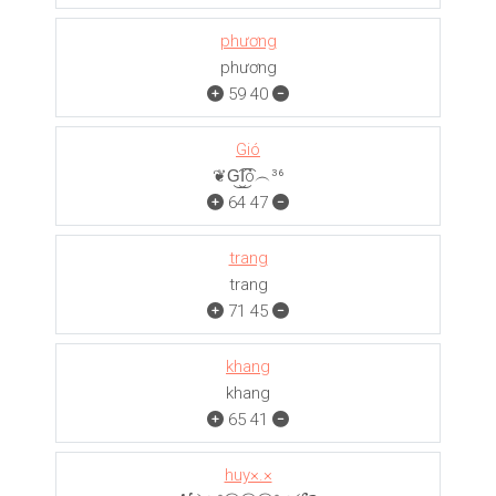
phương
phương
59
40
Gió
❦G͜͡I͜͡ó︵³⁶
64
47
trang
trang
71
45
khang
khang
65
41
huy×.×