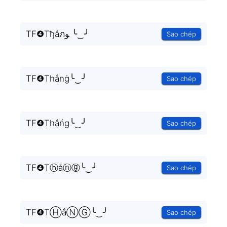
TF❹Tђắภﻮ ╰‿╯
Sao chép
TF❹Thắnġ╰‿╯
Sao chép
TF❹Thắńg╰‿╯
Sao chép
TF❹Tⓗắⓝⓖ╰‿╯
Sao chép
TF❹TⒽắⓃⒼ╰‿╯
Sao chép