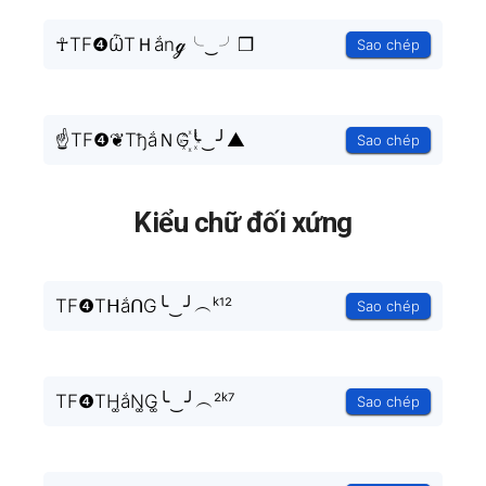
☥TF❹ѼTＨắnℊ╰‿╯❒
Sao chép
☝TF❹❦TђắＮG꙰╰‿╯▲
Sao chép
Kiểu chữ đối xứng
TF❹TᕼắᑎG╰‿╯︵ᵏ¹²
Sao chép
TF❹TH͚ắN͚G͚╰‿╯︵²ᵏ⁷
Sao chép