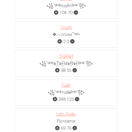
꧁༺huyền༻꧂
104
70
Crush
❖︵crυѕн⁀ᶦᵈᵒᶫ
2
0
THÀNH
꧁༺๖ۣۜT๖ۣۜHà๖ۣۜN๖ۣۜH༻꧂
38
35
Tuấn
꧁༺тuấɴ༻꧂
248
123
Liên Quân
Flo•sama
69
76