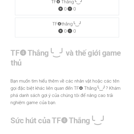
TF❹ Thắng╰‿╯
0
0
TF❹thắng╰‿╯
0
0
TF❹ Thắng╰‿╯ và thế giới game
thủ
Bạn muốn tìm hiểu thêm về các nhân vật hoặc các tên
gọi đặc biệt khác liên quan đến TF❹ Thắng╰‿╯? Khám
phá danh sách gợi ý của chúng tôi để nâng cao trải
nghiệm game của bạn.
Sức hút của TF❹ Thắng╰‿╯