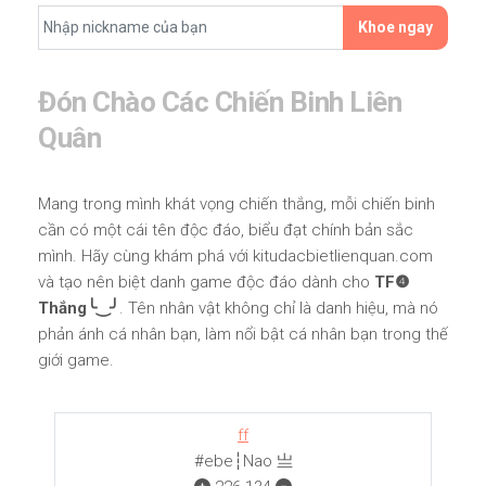
Khoe ngay
Đón Chào Các Chiến Binh Liên
Quân
Mang trong mình khát vọng chiến thắng, mỗi chiến binh
cần có một cái tên độc đáo, biểu đạt chính bản sắc
mình. Hãy cùng khám phá với kitudacbietlienquan.com
và tạo nên biệt danh game độc đáo dành cho
TF❹
Thắng╰‿╯
. Tên nhân vật không chỉ là danh hiệu, mà nó
phản ánh cá nhân bạn, làm nổi bật cá nhân bạn trong thế
giới game.
ff
#ebe┆Nao 亗