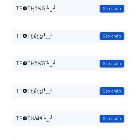
TF❹TH͙ắN͙G͙╰‿╯
Sao chép
TF❹Th̰̃ắñ̰g̰̃╰‿╯
Sao chép
TF❹TH͜͡ắN͜͡G͜͡╰‿╯
Sao chép
TF❹Tɧắŋɠ╰‿╯
Sao chép
TF❹Tꃅắꈤꁅ╰‿╯
Sao chép