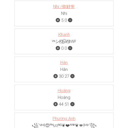
Nhi /你好🌸
Nhi
5
0
Khanh
ᵛᶰシK҉h̲̅áN҉h№
0
0
Hân
Hân
30
27
Hoàng
Hoàng
44
51
Phương Anh
꧁༺😍ᴾᴴươᴺᴳ❦❤️ᴬᴺᴴ❦💋༻꧂