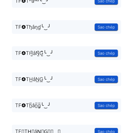
TF❹Tᴴắᴺᴳ╰‿╯
Sao chép
TF❹Tђắŋɠ╰‿╯
Sao chép
TF❹TH̺͆ắN̺͆G̺͆╰‿╯
Sao chép
TF❹TH͟ắN͟G͟╰‿╯
Sao chép
TF❹Th̲̅ắn̲̅g̲̅╰‿╯
Sao chép
TF❹TH⃣ắN⃣G⃣╰‿╯
Sao chép