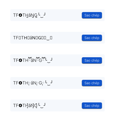
TF❹TH͚ắN͚G͚╰‿╯
Sao chép
TF❹TH⃒ắN⃒G⃒╰‿╯
Sao chép
TF❹THཽắNཽGཽ╰‿╯
Sao chép
TF❹TH༙ắN༙G༙╰‿╯
Sao chép
TF❹TH͓̽ắN͓̽G͓̽╰‿╯
Sao chép