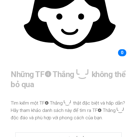
0
Những TF❹ Thắng╰‿╯ không thể
bỏ qua
Tìm kiếm một TF❹ Thắng╰‿╯ thật đặc biệt và hấp dẫn?
Hãy tham khảo danh sách này để tìm ra TF❹ Thắng╰‿╯
độc đáo và phù hợp với phong cách của bạn.