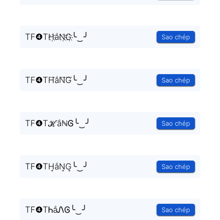
TF❹TH҉ắN҉G҉╰‿╯
Sao chép
TF❹TH⃜ắN⃜G⃜╰‿╯
Sao chép
TF❹TℋắℕᎶ╰‿╯
Sao chép
TF❹TH͎ắN͎G͎╰‿╯
Sao chép
TF❹TᏂắᏁᎶ╰‿╯
Sao chép