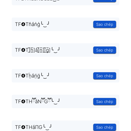
TF❹Th̾ắn̾g̾╰‿╯
Sao chép
TF❹T[̲̅h̲̅]ắ[̲̅n̲̅][̲̅g̲̅]╰‿╯
Sao chép
TF❹Tḧ̤ắn̤̈g̤̈╰‿╯
Sao chép
TF❹THཽắNཽGཽ╰‿╯
Sao chép
TF❹THắΠG╰‿╯
Sao chép