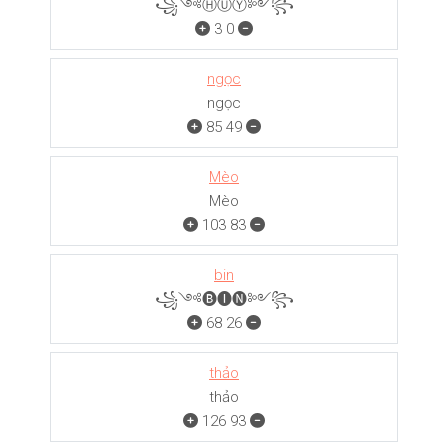
꧁༺ⒽⓊⓎ༻꧂
3
0
ngọc
ngọc
85
49
Mèo
Mèo
103
83
bin
꧁༺🅑🅘🅝༻꧂
68
26
thảo
thảo
126
93