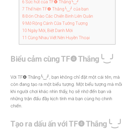
6
Sức hút của TF❹ Thắng╰‿╯
7
Thể hiện TF❹ Thắng╰‿╯ của bạn
8
Đón Chào Các Chiến Binh Liên Quân
9
Mở Rộng Cánh Cửa Tưởng Tượng
10
Ngày Mới, Biệt Danh Mới
11
Cùng Nhau Viết Nên Huyền Thoại
Biểu cảm cùng TF❹ Thắng╰‿╯
Với TF❹ Thắng╰‿╯, bạn không chỉ đặt một cái tên, mà
còn đang tạo ra một biểu tượng. Một biểu tượng mà mỗi
khi người chơi khác nhìn thấy, họ sẽ nhớ đến bạn và
những trận đấu đầy kịch tính mà bạn cùng họ chinh
chiến.
Tạo ra dấu ấn với TF❹ Thắng╰‿╯