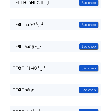
TF❹TH⃒ắN⃒G⃒╰‿╯
Sao chép
TF❹ThắᏁᎶ╰‿╯
Sao chép
TF❹Th̸ắn̸g̸╰‿╯
Sao chép
TF❹TҤắ₦G╰‿╯
Sao chép
TF❹Tհắղց╰‿╯
Sao chép