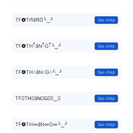
TF❹TH̐ắN̐G̐╰‿╯
Sao chép
TF❹THྂắNྂGྂ╰‿╯
Sao chép
TF❹TH༶ắN༶G༶╰‿╯
Sao chép
TF❹TH⃒ắN⃒G⃒╰‿╯
Sao chép
TF❹TH∞ắN∞G∞╰‿╯
Sao chép