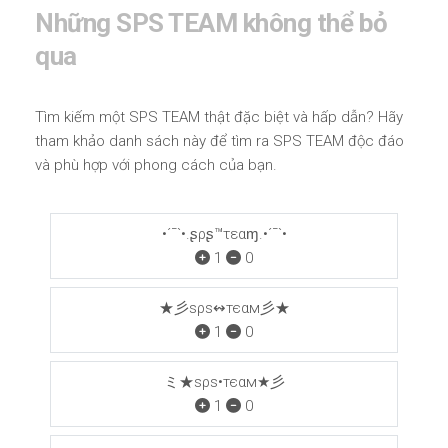
Những SPS TEAM không thể bỏ
qua
Tìm kiếm một SPS TEAM thật đặc biệt và hấp dẫn? Hãy
tham khảo danh sách này để tìm ra SPS TEAM độc đáo
và phù hợp với phong cách của bạn.
•´¯`•.ʂρʂ™τεαɱ.•´¯`•
1
0
★彡ѕρѕ↭тєαм彡★
1
0
ミ★ѕρѕ•тєαм★彡
1
0