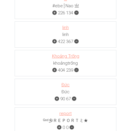
#ebe┆Nao 亗
226
134
linh
linh
422
367
Khoảng Trống
khoảngㅤㅤㅤtrống
404
239
Đức
Đức
90
67
report
ᴳᵒᵈ乡ＲＥＰＯＲＴミ★
0
0