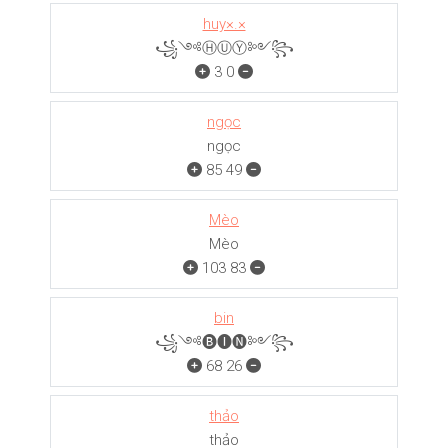
huy×.×
꧁༺ⒽⓊⓎ༻꧂
3
0
ngọc
ngọc
85
49
Mèo
Mèo
103
83
bin
꧁༺🅑🅘🅝༻꧂
68
26
thảo
thảo