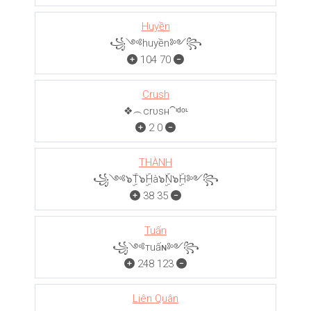
Huyền
꧁༺huyền༻꧂
104
70
Crush
❖︵crυѕн⁀ᶦᵈᵒᶫ
2
0
THÀNH
꧁༺๖ۣۜT๖ۣۜHà๖ۣۜN๖ۣۜH༻꧂
38
35
Tuấn
꧁༺тuấɴ༻꧂
248
123
Liên Quân