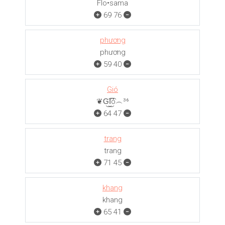
Flo•sama
69
76
phương
phương
59
40
Gió
❦G͜͡I͜͡ó︵³⁶
64
47
trang
trang
71
45
khang
khang
65
41