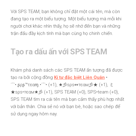
Với SPS TEAM, bạn không chỉ đặt một cái tên, mà còn
đang tạo ra một biểu tượng. Một biểu tượng mà mỗi khi
người chơi khác nhìn thấy, họ sẽ nhớ đến bạn và những
trận đấu đầy kịch tính mà bạn cùng họ chinh chiến.
Tạo ra dấu ấn với SPS TEAM
Khám phá danh sách các SPS TEAM ấn tượng đã được
tạo ra bởi cộng đồng
Kí tự đặc biệt Liên Quân
•
´¯`•.ʂρʂ™τεαɱ.•´¯`• (+1), ★彡ѕρѕ↭тєαм彡★ (+1), ミ
★ѕρѕ•тєαм★彡 (+1), SPS TEAM (+0), SPS•team (+0),
SPS TEAM tìm ra cái tên mà bạn cảm thấy phù hợp nhất
với bản thân. Chia sẻ nó với bạn bè, hoặc sao chép để
sử dụng ngay hôm nay.