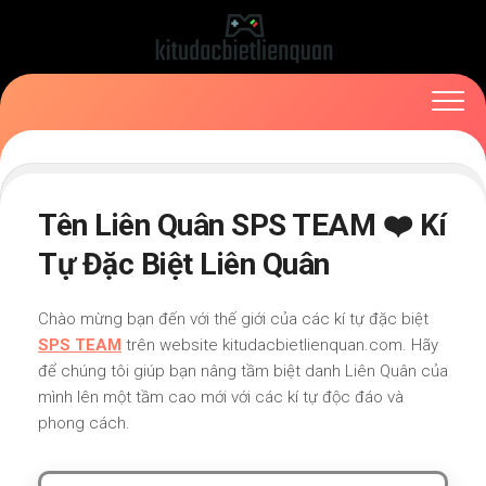
Skip
to
content
Tên Liên Quân SPS TEAM ❤️ Kí
Tự Đặc Biệt Liên Quân
Chào mừng bạn đến với thế giới của các kí tự đặc biệt
SPS TEAM
trên website kitudacbietlienquan.com. Hãy
để chúng tôi giúp bạn nâng tầm biệt danh Liên Quân của
mình lên một tầm cao mới với các kí tự độc đáo và
phong cách.