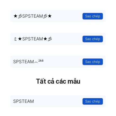
★彡SPSTEAM彡★
Sao chép
ミ★SPSTEAM★彡
Sao chép
SPSTEAM︵²ᵏ⁸
Sao chép
Tất cả các mẫu
SPSTEAM
Sao chép