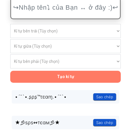
Tạo kí tự
•´¯`•.ʂρʂ™τεαɱ.•´¯`•
Sao chép
★彡ѕρѕ↭тєαм彡★
Sao chép