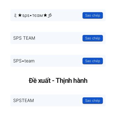
ミ★ѕρѕ•тєαм★彡
Sao chép
SPS TEAM
Sao chép
SPS•team
Sao chép
Đề xuất - Thịnh hành
SPSTEAM
Sao chép