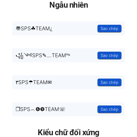
Ngẫu nhiên
〠SPS☘TEAM¿
Sao chép
꧁༺SPS✎﹏TEAMᵛᶰ
Sao chép
۳SPS☂TEAM✉
Sao chép
❐SPS︵❻❾TEAM☏
Sao chép
Kiểu chữ đối xứng