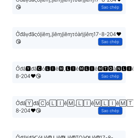
😘
Sao chép
Ởđâγđãςóɭίêɱ,ɭίêɱɭίêɱτόàήɭίêɱ17-8-204❤️
😘
Sao chép
Ởđâ🆈đã🅲ó🅻🅸ê🅼,🅻🅸ê🅼🅻🅸ê🅼🆃🅾à🅽🅻🅸ê
8-204❤️😘
Sao chép
Ởđâ🅈đã🄲ó🄻🄸ê🄼,🄻🄸ê🄼🄻🄸ê🄼🅃
8-204❤️😘
Sao chép
ỞđâYđãᑕóᒪIêᗰ,ᒪIêᗰᒪIêᗰTOàᑎᒪIêᗰ17-8-