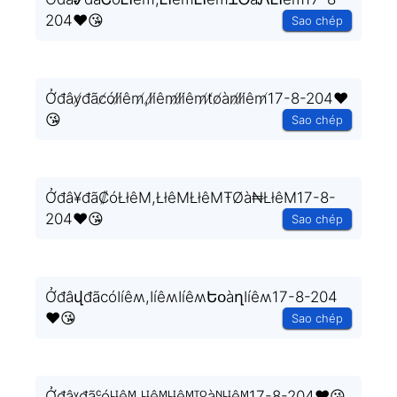
204❤️😘
Sao chép
Ởđây̸đãc̸ól̸i̸êm̸,l̸i̸êm̸l̸i̸êm̸t̸o̸àn̸l̸i̸êm̸17-8-204❤️
😘
Sao chép
Ởđâ¥đã₡óŁłêM,ŁłêMŁłêMŦØà₦ŁłêM17-8-
204❤️😘
Sao chép
ỞđâվđãϲóӀíêʍ,ӀíêʍӀíêʍԵօàղӀíêʍ17-8-204
❤️😘
Sao chép
Ởđâᵞđãᶜóᴸᴵêᴹ,ᴸᴵêᴹᴸᴵêᴹᵀᴼàᴺᴸᴵêᴹ17-8-204❤️😘