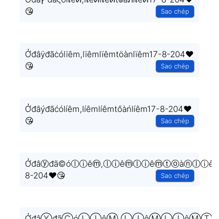
😘
Sao chép
Ởđâÿđãċólïêm,lïêmlïêmtöànlïêm17-8-204❤️
😘
Sao chép
Ởđâýđãćólíêm,líêmlíêmtőàńlíêm17-8-204❤️
😘
Sao chép
Ởđâⓨđã©óⓛⓘêⓜ,ⓛⓘêⓜⓛⓘêⓜⓣⓞàⓝⓛⓘêⓜ
8-204❤️😘
Sao chép
ỞđâⓎđãⒸóⓁⒾêⓂ,ⓁⒾêⓂⓁⒾêⓂⓉⓄ