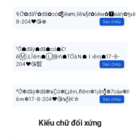
₠Ở✿đâŶ✿đã✿ɔó✿l͕͖͉̭̰ͬ̍ͤ͆̊ͨïêണ,Ӏïê๖ۣۜM✿lıêм✿🆃օàή✿ɮเ
8-204❤️😘⊕
Sao chép
¹Ở☗đâÿ☗đã☗có☗£!
êⓂ,ᒪĨêm☗ⓁI꙰êm̾☗TŐàＮ☗ｌıêɱ☗17-8-
204❤️😘㍿
Sao chép
⁴Ở✼đâÿ✼đã✼๖ۣۜCó✼L҉¡êm,ℓïêm✼1¡êm̘͈̺̪͓ͩ͂̾ͪ̀̋✼7oàи✼l!
êｍ✼17-8-204❤️😘๖ۣۜƝƘ☆
Sao chép
Kiểu chữ đối xứng