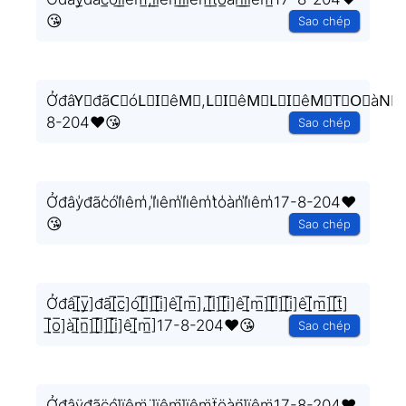
😘
Sao chép
ỞđâY⃣đãC⃣óL⃣I⃣êM⃣,L⃣I⃣êM⃣L⃣I⃣êM⃣T⃣O⃣àN⃣L
8-204❤️😘
Sao chép
Ởđây̾đãc̾ól̾i̾êm̾,l̾i̾êm̾l̾i̾êm̾t̾o̾àn̾l̾i̾êm̾17-8-204❤️
😘
Sao chép
Ởđâ[̲̅y̲̅]đã[̲̅c̲̅]ó[̲̅l̲̅][̲̅i̲̅]ê[̲̅m̲̅],[̲̅l̲̅][̲̅i̲̅]ê[̲̅m̲̅][̲̅l̲̅][̲̅i̲̅]ê[̲̅m̲̅][̲̅t̲̅]
[̲̅o̲̅]à[̲̅n̲̅][̲̅l̲̅][̲̅i̲̅]ê[̲̅m̲̅]17-8-204❤️😘
Sao chép
Ởđâÿ̤đãc̤̈ól̤̈ï̤êm̤̈,l̤̈ï̤êm̤̈l̤̈ï̤êm̤̈ẗ̤ö̤àn̤̈l̤̈ï̤êm̤̈17-8-204❤️