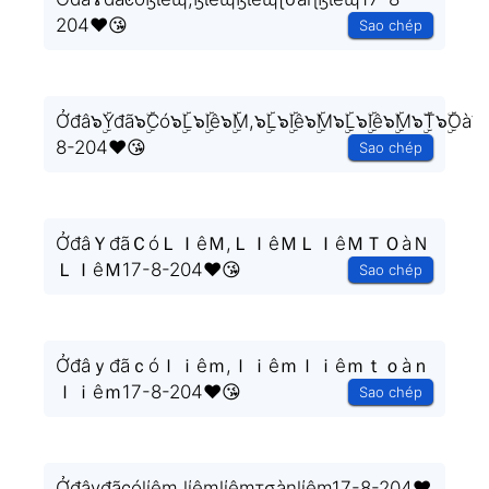
204❤️😘
Sao chép
Ởđâ๖ۣۜYđã๖ۣۜCó๖ۣۜL๖ۣۜIê๖ۣۜM,๖ۣۜL๖ۣۜIê๖ۣۜM๖ۣۜL๖ۣۜIê๖ۣۜM๖ۣۜT๖ۣۜOà๖ۣ
8-204❤️😘
Sao chép
ỞđâＹđãＣóＬＩêＭ,ＬＩêＭＬＩêＭＴＯàＮ
ＬＩêＭ17-8-204❤️😘
Sao chép
Ởđâｙđãｃóｌｉêｍ,ｌｉêｍｌｉêｍｔｏàｎ
ｌｉêｍ17-8-204❤️😘
Sao chép
Ởđâγđãςóɭίêɱ,ɭίêɱɭίêɱτσàηɭίêɱ17-8-204❤️