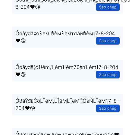
8-204❤️😘
Sao chép
Ởđâуđã¢óℓιêм,ℓιêмℓιêмтσàиℓιêм17-8-204
❤️😘
Sao chép
Ởđâyđã(ó1!êm,1!êm1!êm70àn1!êm17-8-204
❤️😘
Sao chép
ỞđâŶđãČóĹĨêM,ĹĨêMĹĨêMŤŐàŃĹĨêM17-8-
204❤️😘
Sao chép
Ởđâץ đãςólเê๓,lเê๓lเê๓t๏àภlเê๓17-8-204❤️