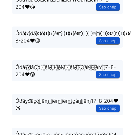
204❤️😘
Sao chép
Ởđâ⒴đã⒞ó⒧⒤ê⒨,⒧⒤ê⒨⒧⒤ê⒨⒯⒪à⒩⒧⒤ê⒨
8-204❤️😘
Sao chép
ỞđâY꙰đãC꙰óL꙰I꙰êM꙰,L꙰I꙰êM꙰L꙰I꙰êM꙰T꙰O꙰àN꙰L꙰I꙰êM꙰17-8-
204❤️😘
Sao chép
Ởđây̫đãc̫ól̫i̫êm̫,l̫i̫êm̫l̫i̫êm̫t̫o̫àn̫l̫i̫êm̫17-8-204❤️
😘
Sao chép
Ởđâʏđãc̫óʟıêṃ,ʟıêṃʟıêṃṭȏàṅʟıêṃ17-8-204