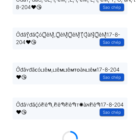
8-204❤️😘
Sao chép
ỞđâY͓̽đãC͓̽óL͓̽I͓̽êM͓̽,L͓̽I͓̽êM͓̽L͓̽I͓̽êM͓̽T͓̽O͓̽àN͓̽L͓̽I͓̽êM͓̽17-8-
204❤️😘
Sao chép
Ởđâʏđãᴄóʟɪêᴍ,ʟɪêᴍʟɪêᴍᴛᴏàɴʟɪêᴍ17-8-204
❤️😘
Sao chép
Ởđâ⑂đãḉóℓ!êՊ,ℓ!êՊℓ!êՊт✺àℵℓ!êՊ17-8-204
❤️😘
Sao chép