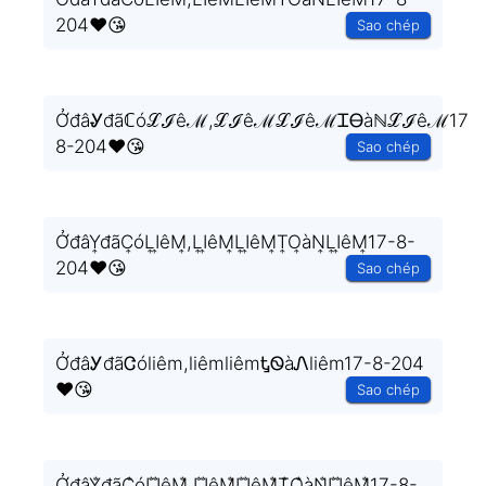
204❤️😘
Sao chép
ỞđâᎽđãℂóℒℐêℳ,ℒℐêℳℒℐêℳᏆᎾàℕℒℐêℳ17-
8-204❤️😘
Sao chép
ỞđâY͎đãC͎óL͎I͎êM͎,L͎I͎êM͎L͎I͎êM͎T͎O͎àN͎L͎I͎êM͎17-8-
204❤️😘
Sao chép
ỞđâᎩđãᏣóliêm,liêmliêmᎿᏫàᏁliêm17-8-204
❤️😘
Sao chép
ỞđâY̐đãC̐óL̐I̐êM̐,L̐I̐êM̐L̐I̐êM̐T̐O̐àN̐L̐I̐êM̐17-8-