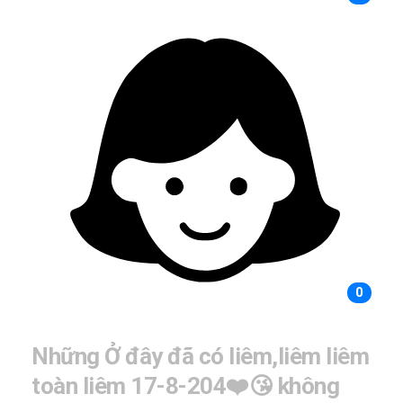
0
Những Ở đây đã có liêm,liêm liêm
toàn liêm 17-8-204❤️😘 không