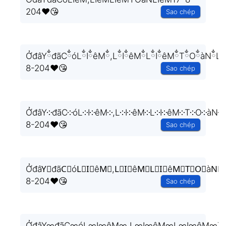
204❤️😘
Sao chép
ỞđâYྂđãCྂóLྂIྂêMྂ,LྂIྂêMྂLྂIྂêMྂTྂOྂàNྂLྂ
8-204❤️😘
Sao chép
ỞđâY༶đãC༶óL༶I༶êM༶,L༶I༶êM༶L༶I༶êM༶T༶O༶àN༶L
8-204❤️😘
Sao chép
ỞđâY⃒đãC⃒óL⃒I⃒êM⃒,L⃒I⃒êM⃒L⃒I⃒êM⃒T⃒O⃒àN⃒L
8-204❤️😘
Sao chép
ỞđâY∞đãC∞óL∞I∞êM∞,L∞I∞êM∞L∞I∞êM∞T