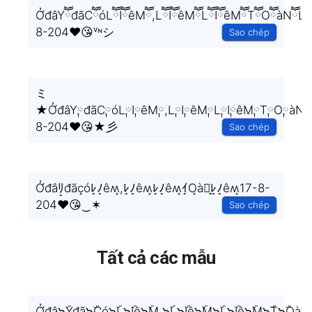
ỞđâYཽđãCཽóLཽIཽêMཽ,LཽIཽêMཽLཽIཽêMཽTཽOཽàNཽLཽ
8-204❤️😘ᵛᶰシ
Sao chép
ミ
★ỞđâY༙đãC༙óL༙I༙êM༙,L༙I༙êM༙L༙I༙êM༙T༙O༙àN༙
8-204❤️😘★彡
Sao chép
Ởđâﾘ̝đãc̝óﾚ̝ﾉ̝êʍ̝,ﾚ̝ﾉ̝êʍ̝ﾚ̝ﾉ̝êʍ̝ｲ̝O̝à刀̝ﾚ̝ﾉ̝êʍ̝17-8-
204❤️😘‿✶
Sao chép
Tất cả các mẫu
Ởđâ๖ۣۜYđã๖ۣۜCó๖ۣۜL๖ۣۜIê๖ۣۜM,๖ۣۜL๖ۣۜIê๖ۣۜM๖ۣۜL๖ۣۜIê๖ۣۜM๖ۣۜT๖ۣۜOà๖ۣ