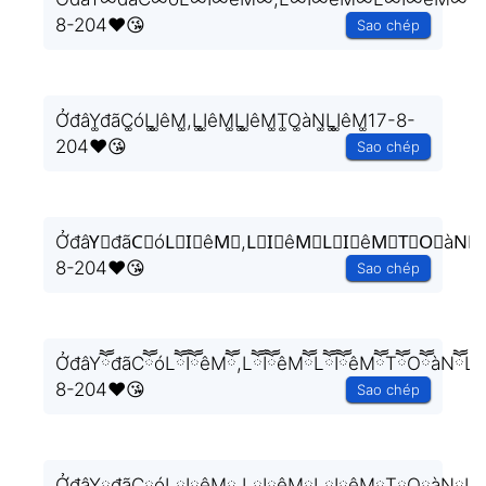
8-204❤️😘
Sao chép
ỞđâY͚đãC͚óL͚I͚êM͚,L͚I͚êM͚L͚I͚êM͚T͚O͚àN͚L͚I͚êM͚17-8-
204❤️😘
Sao chép
ỞđâY⃒đãC⃒óL⃒I⃒êM⃒,L⃒I⃒êM⃒L⃒I⃒êM⃒T⃒O⃒àN⃒L
8-204❤️😘
Sao chép
ỞđâYཽđãCཽóLཽIཽêMཽ,LཽIཽêMཽLཽIཽêMཽTཽOཽàNཽLཽ
8-204❤️😘
Sao chép
ỞđâY༙đãC༙óL༙I༙êM༙,L༙I༙êM༙L༙I༙êM༙T༙O༙àN༙L༙