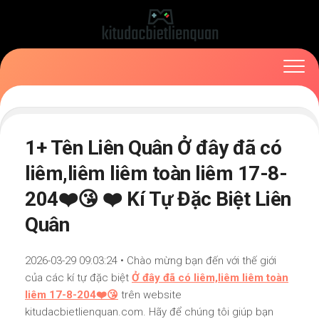
Skip
to
content
1+ Tên Liên Quân Ở đây đã có
liêm,liêm liêm toàn liêm 17-8-
204❤️😘 ❤️ Kí Tự Đặc Biệt Liên
Quân
2026-03-29 09:03:24 • Chào mừng bạn đến với thế giới
của các kí tự đặc biệt
Ở đây đã có liêm,liêm liêm toàn
liêm 17-8-204❤️😘
trên website
kitudacbietlienquan.com. Hãy để chúng tôi giúp bạn