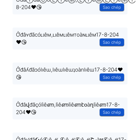
8-204❤️😘
Sao chép
Ởđâʏđãcóʟιêм,ʟιêмʟιêмтoàɴʟιêм17-8-204
❤️😘
Sao chép
Ởđâʎđãɔólıêɯ,lıêɯlıêɯʇoànlıêɯ17-8-204❤️
😘
Sao chép
ỞđâվđãçóӀìêണ,ӀìêണӀìêണէօàղӀìêണ17-8-
204❤️😘
Sao chép
Ởđâƴđã☪óℒ¡êℳ,ℒ¡êℳℒ¡êℳՇℴàทℒ¡êℳ17-