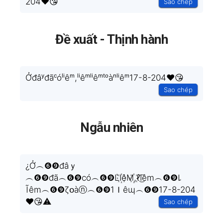
204❤️😘
Sao chép
Đề xuất - Thịnh hành
Ởđâʸđãᶜóˡⁱêᵐ,ˡⁱêᵐˡⁱêᵐᵗᵒàⁿˡⁱêᵐ17-8-204❤️😘
Sao chép
Ngẫu nhiên
¿Ở︵❻❾đâｙ
︵❻❾đã︵❻❾ϲó︵❻❾L͛I꙰êM꙰,ℓI͜͡êm︵❻❾꒒
Ĩêm︵❻❾ζօàⓝ︵❻❾1Ｉêɰ︵❻❾17-8-204
❤️😘⚠
Sao chép