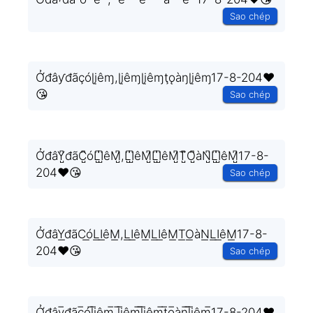
Sao chép
Ởđâƴđãçóɭįêɱ,ɭįêɱɭįêɱţǫàŋɭįêɱ17-8-204❤️
😘
Sao chép
ỞđâY̺͆đãC̺͆óL̺͆I̺͆êM̺͆,L̺͆I̺͆êM̺͆L̺͆I̺͆êM̺͆T̺͆O̺͆àN̺͆L̺͆I̺͆êM̺͆17-8-
204❤️😘
Sao chép
ỞđâY͟đãC͟óL͟I͟êM͟,L͟I͟êM͟L͟I͟êM͟T͟O͟àN͟L͟I͟êM͟17-8-
204❤️😘
Sao chép
Ởđây̲̅đãc̲̅ól̲̅i̲̅êm̲̅,l̲̅i̲̅êm̲̅l̲̅i̲̅êm̲̅t̲̅o̲̅àn̲̅l̲̅i̲̅êm̲̅17-8-204❤️