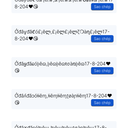
8-204❤️😘
Sao chép
Ởđâɣđãℭó£¡êლ,£¡êლ£¡êლζ❍àղ£¡êლ17-
8-204❤️😘
Sao chép
Ởđâყđãɕóɭıêɷ,ɭıêɷɭıêɷŧσàռɭıêɷ17-8-204❤️
😘
Sao chép
Ởđâʎđãɔółɨêɱ,łɨêɱłɨêɱʈøàɲłɨêɱ17-8-204❤️
😘
Sao chép
Ởđâɤđãͼóɮɩêɰ,ɮɩêɰɮɩêɰʈσàɳɮɩêɰ17-8-