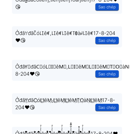
😘
Sao chép
Ởđâꌩđãꉓó꒒ꀤêꎭ,꒒ꀤêꎭ꒒ꀤêꎭ꓄ꂦàꈤ꒒ꀤêꎭ17-8-204
❤️😘
Sao chép
ỞđâY⃟đãC⃟óL⃟I⃟êM⃟,L⃟I⃟êM⃟L⃟I⃟êM⃟T⃟O⃟àN⃟L
8-204❤️😘
Sao chép
ỞđâY҉đãC҉óL҉I҉êM҉,L҉I҉êM҉L҉I҉êM҉T҉O҉àN҉L҉I҉êM҉17-8-
204❤️😘
Sao chép
Ởđây͉̝͖̻̯ͮ̒̂ͮ͋ͫͨđãc͔ͣͦ́́͂ͅól͕͖͉̭̰ͬ̍ͤ͆̊ͨi̞̟̫̺ͭ̒ͭͣêm̘͈̺̪͓ͩ͂̾ͪ̀̋,l͕͖͉̭̰ͬ̍ͤ͆̊ͨi̞̟̫̺ͭ̒ͭͣêm̘͈̺̪͓ͩ͂̾ͪ̀̋l͕͖͉̭̰ͬ̍ͤ͆̊ͨi̞̟̫̺ͭ̒ͭͣêm̘͈̺̪͓ͩ͂̾ͪ̀̋t̘̟̼̉̈́͐͋͌̊o͎̜̓̇ͫ̉͊ͨ͊àn͉̠̙͉̗̺̋̋̔ͧ̊l͕͖͉̭̰ͬ̍ͤ͆̊ͨi̞̟̫̺ͭ̒ͭͣêm̘͈̺̪͓ͩ͂̾ͪ̀̋17-8-204❤️