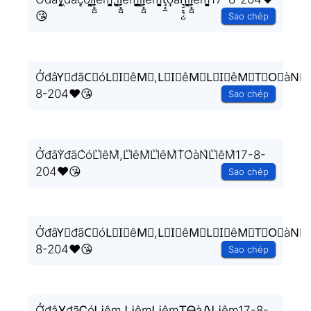
😘
Sao chép
ỞđâY⃗đãC⃗óL⃗I⃗êM⃗,L⃗I⃗êM⃗L⃗I⃗êM⃗T⃗O⃗àN⃗L
8-204❤️😘
Sao chép
ỞđâY͛đãC͛óL͛I͛êM͛,L͛I͛êM͛L͛I͛êM͛T͛O͛àN͛L͛I͛êM͛17-8-
204❤️😘
Sao chép
ỞđâY⃒đãC⃒óL⃒I⃒êM⃒,L⃒I⃒êM⃒L⃒I⃒êM⃒T⃒O⃒àN⃒L
8-204❤️😘
Sao chép
ỞđâᎽđãᏟóᏞᎥêm,ᏞᎥêmᏞᎥêmᏆᎾàᏁᏞᎥêm17-8-