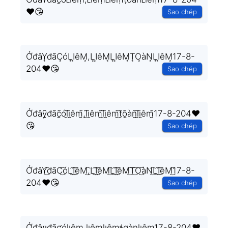
❤️😘
Sao chép
ỞđâY͙đãC͙óL͙I͙êM͙,L͙I͙êM͙L͙I͙êM͙T͙O͙àN͙L͙I͙êM͙17-8-
204❤️😘
Sao chép
Ởđâỹ̰đãc̰̃ól̰̃ḭ̃êm̰̃,l̰̃ḭ̃êm̰̃l̰̃ḭ̃êm̰̃t̰̃õ̰àñ̰l̰̃ḭ̃êm̰̃17-8-204❤️
😘
Sao chép
ỞđâY͜͡đãC͜͡óL͜͡I͜͡êM͜͡,L͜͡I͜͡êM͜͡L͜͡I͜͡êM͜͡T͜͡O͜͡àN͜͡L͜͡I͜͡êM͜͡17-8-
204❤️😘
Sao chép
ỞđâყđãƈóƖıêɱ,ƖıêɱƖıêɱɬơàŋƖıêɱ17-8-204❤️