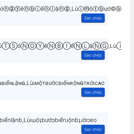
óⓝⓖⓨêⓝⓑⓘểⓝⓛặⓝⓖ,Lùⓘⓜộⓣⓑướ©ⓑⓘ
Sao chép
úⓉⓈóⓃⒼⓎêⓃⒷⒾểⓃⓁặⓃⒼ,LùⒾ
Sao chép
ʙιểɴʟặɴԍ,Lùιмộтʙướcʙιểɴʀộɴԍтʀờιcᴀo
Sao chép
ıểnlặnɓ,Lùıɯộʇbướɔbıểnɹộnɓʇɹờıɔɐo
Sao chép