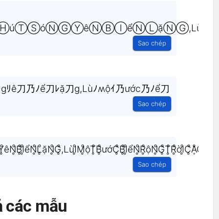
ⓉⒸⒽúⓉⓈóⓃⒼⓎêⓃⒷⒾểⓃⓁặⓃⒼ,Lù
Sao chép
gﾘê刀乃ﾉể刀ﾚặ刀g,Lùﾉʍộｲ乃ước乃ﾉể刀
Sao chép
êN̥ͦB̥ͦI̥ͦểN̥ͦL̥ͦặN̥ͦG̥ͦ,LùI̥ͦM̥ͦộT̥ͦB̥ͦướC̥ͦB̥ͦI̥ͦểN̥ͦR̥ͦộN̥ͦG̥ͦT̥ͦR̥ͦờI̥ͦC̥ͦḀͦO̥ͦ๖²⁴
Sao chép
ả các mẫu