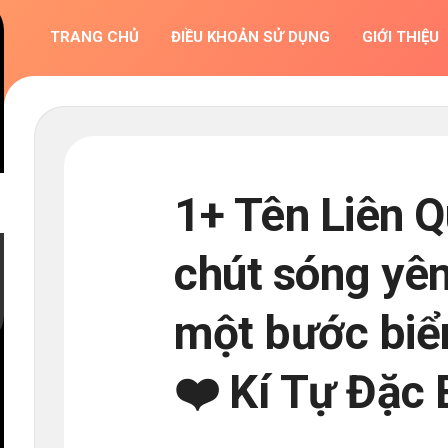
TRANG CHỦ
ĐIỀU KHOẢN SỬ DỤNG
GIỚI THIỆU
1+ Tên Liên 
chút sóng yên
một bước biển
❤️ Kí Tự Đặc 