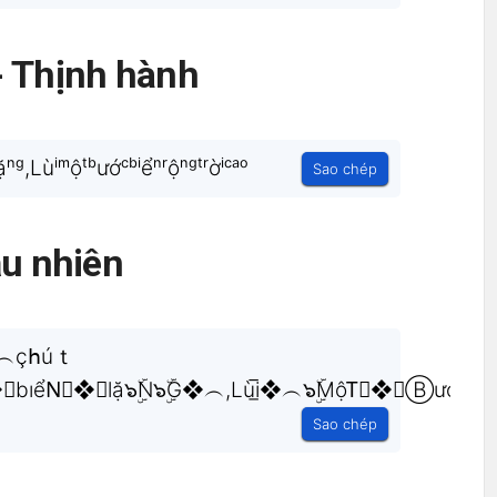
- Thịnh hành
ⁿᵍ,Lùⁱᵐộᵗᵇướᶜᵇⁱểⁿʳộⁿᵍᵗʳờⁱᶜᵃᵒ
Sao chép
u nhiên
❖︵çհúｔ
ểN⃟❖︵lặ๖ۣۜN๖ۣۜG❖︵,Lùi̲̅❖︵๖ۣۜMộT⃟❖︵Ⓑướℭ❖︵вι
Sao chép