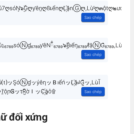
óN͙๖ۣۜGღƴên̫ღßเểnღL꙰ặnⒼღ,Lùᴵღ๓ộtღ๒ướ¢ღB꙰i̫ể
Sao chép
₇₈₉sóⓃɠ₆₇₈₉ƴêNྂ₆₇₈₉๖ۣۜBıểŋ₆₇₈₉ℓặⓃG̐₆₇₈₉,Lùι₆₇₈₉мộ
Sao chép
⒯ッS͎óⓃɠッýêηッＢıểńッL꙰ặꈤG̺͆ッ,LùĨ
̰̃ộɲᎶッτR̺͆ờＩッC꙰a̫ȏ۩
Sao chép
hữ đối xứng