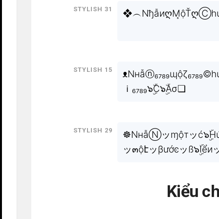
Stylish 31
❖︵NђẫиღM͙ộŤღⒸhú7ღs
Stylish 15
ᴥNнẫⓝ₆₇₈₉ɰộζ₆₇₈₉©húʇ₆
ｉ₆₇₈₉๖ۣۜC๖ۣۜAσ❏
Stylish 29
☸NнẫⓃッɱộтッć๖ۣۜHú
ッ๓ộէッβướͼッß๖ۣۜIểиッr
Kiểu c