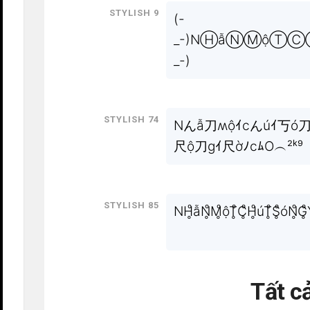
Stylish 9
(-
_-)NⒽẫⓃⓂộ
_-)
Stylish 74
Nんẫ刀ʍộｲcんúｲ丂ó刀
尺ộ刀gｲ尺ờﾉcﾑO︵²ᵏ⁹
Stylish 85
NH̥ͦẫN̥ͦM̥ͦộT̥ͦC̥ͦH̥ͦúT̥ͦS̥ͦóN̥ͦG̥ͦY̥ͦ
Tất c