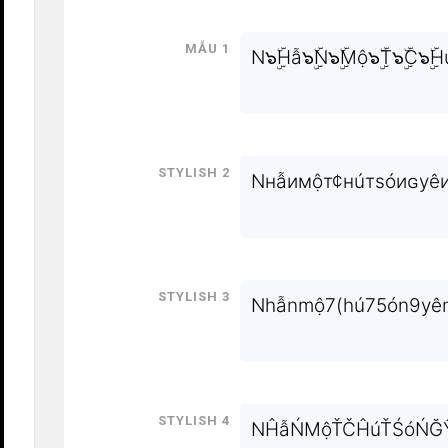
Mẫu 1
N๖ۣۜHẫ๖ۣۜN๖ۣۜMộ๖ۣۜT๖ۣۜC๖ۣۜHú๖
Stylish 2
Nнẫимộт¢нúтѕóиɢуêи
Stylish 3
Nhẫnmộ7(hú75ón9yên8
Stylish 4
NĤẫŃMộŤČĤúŤŚóŃĞŶ