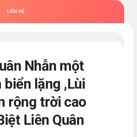
LIÊN HỆ
Quân Nhẫn một
 biển lặng ,Lùi
 rộng trời cao
Biệt Liên Quân