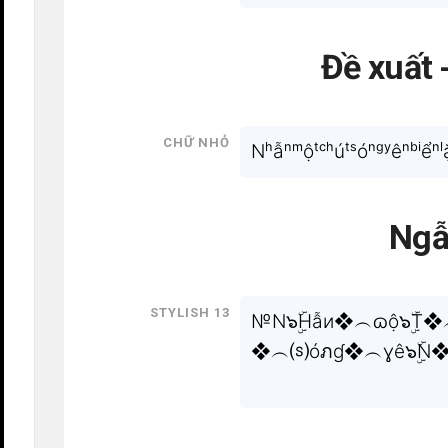
Đề xuất 
Chữ nhỏ
Nʰẫⁿᵐộᵗᶜʰúᵗˢóⁿᵍʸêⁿᵇⁱểⁿˡặ
Ngẫ
Stylish 13
№N๖ۣۜHẫи❖︵ɷộ๖ۣۜT
❖︵⒮óภɠ❖︵ɣê๖ۣۜN❖︵bı