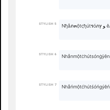
Stylish 5
Stylish 6
Nhẫnmộtċhútsónġÿênb
Stylish 7
Nhẫńmộtćhútśóńgýêńb