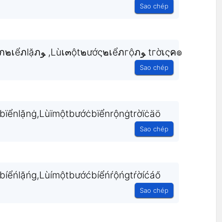
Sao chép
Nђẫภ๓ộtςђútรóภﻮ ץ êภ๒เểภlặภﻮ ,Lùเ๓ột๒ướς๒เểภгộภﻮ tгờเςค๏
Sao chép
ïểnlặnġ,Lùïmộtbướċbïểnrộnġtrờïċäö
Sao chép
íểńlặńg,Lùímộtbướćbíểńŕộńgtŕờíćáő
Sao chép