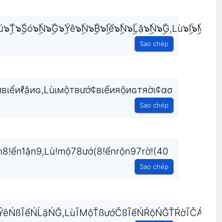
ۣۜT๖ۣۜSó๖ۣۜN๖ۣۜG๖ۣۜYê๖ۣۜN๖ۣۜB๖ۣۜIể๖ۣۜN๖ۣۜLặ๖ۣۜN๖ۣۜG,Lù๖ۣۜI๖ۣۜMộ๖ۣۜT๖
Sao chép
вιểиℓặиɢ,Lùιмộтвướ¢вιểияộиɢтяờι¢ασ
Sao chép
!ển1ặn9,Lù!mộ78ướ(8!ểnrộn97rờ!(40
Sao chép
êŃßĨểŃĹặŃĞ,LùĨMộŤßướČßĨểŃŔộŃĞŤŔờĨČÁŐ