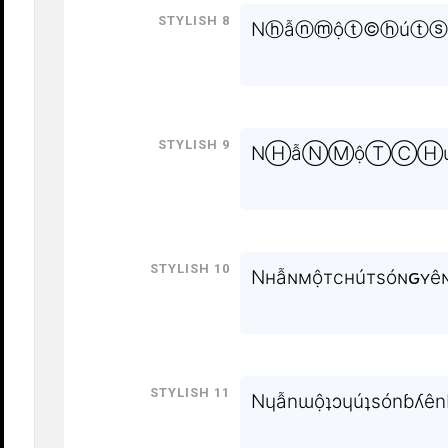
Stylish 8
Nⓗẫⓝⓜộⓣ©ⓗúⓣⓢ
Stylish 9
NⒽẫⓃⓂộⓉⒸⒽ
Stylish 10
Nнẫɴмộтcнúтsóɴԍʏêɴ
Stylish 11
Nɥẫnɯộʇɔɥúʇsónɓʎênb