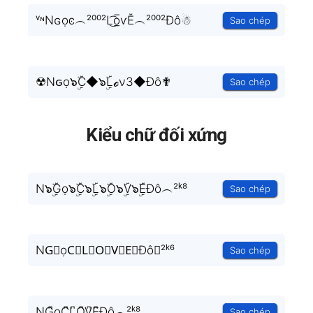
ᵛᶰNɢọͼ︵²⁰⁰²L͜͡o̲̅ѵĔ︵²⁰⁰²Đô☃
Sao chép
☢Nԍọ๖ۣۜC◆๖ۣۜLℴν3◆Đô✟
Sao chép
Kiểu chữ đối xứng
N๖ۣۜGọ๖ۣۜC๖ۣۜL๖ۣۜO๖ۣۜV๖ۣۜEĐô︵²ᵏ⁸
Sao chép
NG⃒ọC⃒L⃒O⃒V⃒E⃒Đô︵²ᵏ⁶
Sao chép
NG͆ọC͆L͆O͆V͆E͆Đô︵²ᵏ⁸
Sao chép