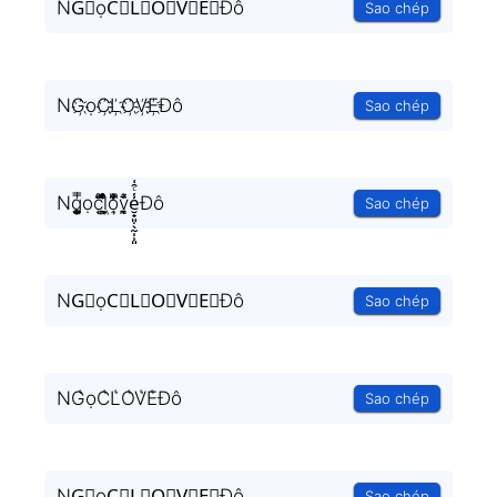
NG⃟ọC⃟L⃟O⃟V⃟E⃟Đô
Sao chép
NG҉ọC҉L҉O҉V҉E҉Đô
Sao chép
Ng͎͚̥͎͔͕ͥ̿ọc͔ͣͦ́́͂ͅl͕͖͉̭̰ͬ̍ͤ͆̊ͨo͎̜̓̇ͫ̉͊ͨ͊v̪̩̜̜̙̜ͨ̽̄e̮̟͈̣̖̰̩̹͈̾ͨ̑͑Đô
Sao chép
NG⃗ọC⃗L⃗O⃗V⃗E⃗Đô
Sao chép
NG͛ọC͛L͛O͛V͛E͛Đô
Sao chép
NG⃒ọC⃒L⃒O⃒V⃒E⃒Đô
Sao chép