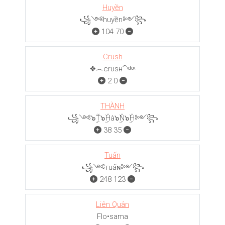
Huyền
꧁༺huyền༻꧂
104
70
Crush
❖︵crυѕн⁀ᶦᵈᵒᶫ
2
0
THÀNH
꧁༺๖ۣۜT๖ۣۜHà๖ۣۜN๖ۣۜH༻꧂
38
35
Tuấn
꧁༺тuấɴ༻꧂
248
123
Liên Quân
Flo•sama