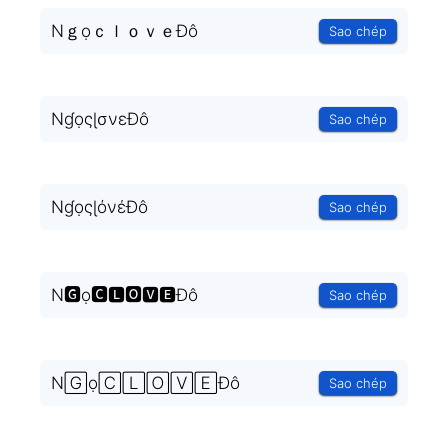
NｇọｃｌｏｖｅĐô
Sao chép
NɠọςɭσνεĐô
Sao chép
NɠọςɭόνέĐô
Sao chép
N🅶ọ🅲🅻🅾🆅🅴Đô
Sao chép
N🄶ọ🄲🄻🄾🅅🄴Đô
Sao chép