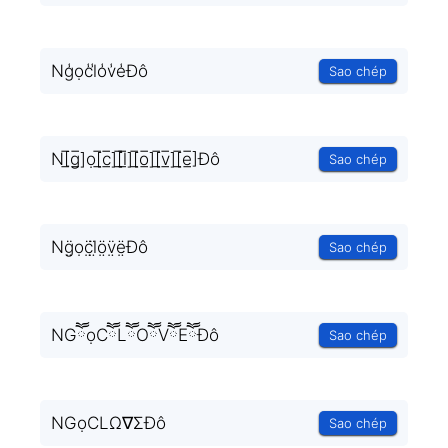
Ng̾ọc̾l̾o̾v̾e̾Đô
Sao chép
N[̲̅g̲̅]ọ[̲̅c̲̅][̲̅l̲̅][̲̅o̲̅][̲̅v̲̅][̲̅e̲̅]Đô
Sao chép
Ng̤̈ọc̤̈l̤̈ö̤v̤̈ë̤Đô
Sao chép
NGཽọCཽLཽOཽVཽEཽĐô
Sao chép
NGọCLΩ∇ΣĐô
Sao chép