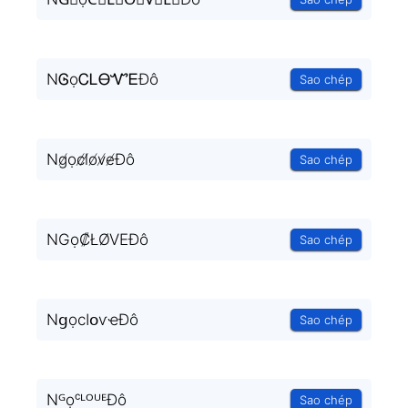
NᎶọᏟᏞᎾᏉᎬĐô
Sao chép
Ng̸ọc̸l̸o̸v̸e̸Đô
Sao chép
NGọ₡ŁØVEĐô
Sao chép
NցọϲӀօѵҽĐô
Sao chép
NᴳọᶜᴸᴼᵁᴱĐô
Sao chép