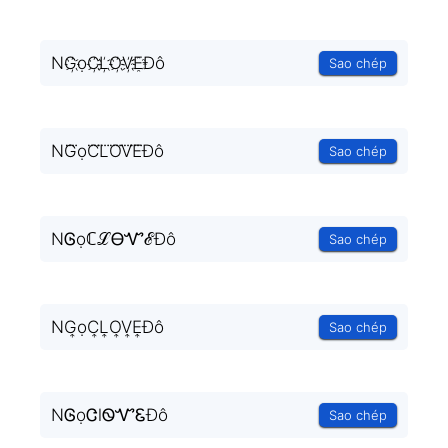
NG҉ọC҉L҉O҉V҉E҈Đô
Sao chép
NG⃜ọC⃜L⃜O⃜V⃜E⃜Đô
Sao chép
NᎶọℂℒᎾᏉℰĐô
Sao chép
NG͎ọC͎L͎O͎V͎E͎Đô
Sao chép
NᎶọᏣlᏫᏉᏋĐô
Sao chép