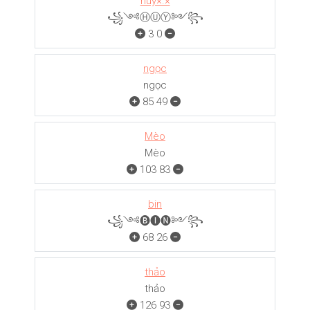
huy×.×
꧁༺ⒽⓊⓎ༻꧂
3
0
ngọc
ngọc
85
49
Mèo
Mèo
103
83
bin
꧁༺🅑🅘🅝༻꧂
68
26
thảo
thảo
126
93