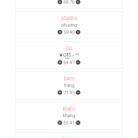
69
76
phương
phương
59
40
Gió
❦G͜͡I͜͡ó︵³⁶
64
47
trang
trang
71
45
khang
khang
65
41