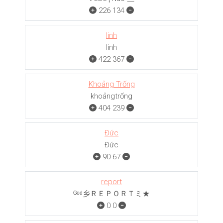
226
134
linh
linh
422
367
Khoảng Trống
khoảngㅤㅤㅤtrống
404
239
Đức
Đức
90
67
report
ᴳᵒᵈ乡ＲＥＰＯＲＴミ★
0
0