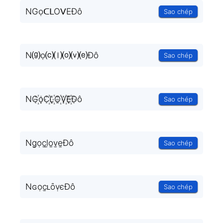
NGọᑕᒪOᐯEĐô
Sao chép
N⒢ọ⒞⒧⒪⒱⒠Đô
Sao chép
NG꙰ọC꙰L꙰O꙰V꙰E꙰Đô
Sao chép
Ng̫ọc̫l̫o̫v̫e̫Đô
Sao chép
Nɢọc̫ʟȏṿєĐô
Sao chép