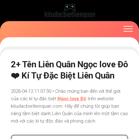
Skip
to
content
2+ Tên Liên Quân Ngọc love Đô
❤️ Kí Tự Đặc Biệt Liên Quân
2026-04-12 11:07:30 • Chào mừng bạn đến với thế giới
của các kí tự đặc biệt
Ngọc love Đô
trên website
kitudacbietlienquan.com. Hãy để chúng tôi giúp bạn
nâng tầm biệt danh Liên Quân của mình lên một tầm cao
mới với các kí tự độc đáo và phong cách.