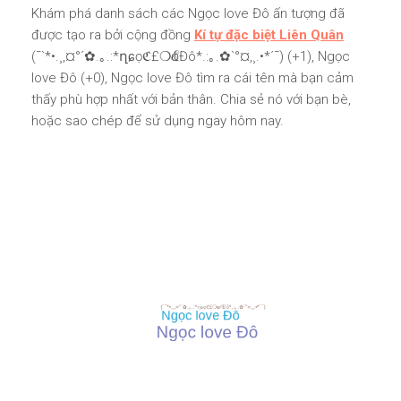
Khám phá danh sách các Ngọc love Đô ấn tượng đã
được tạo ra bởi cộng đồng
Kí tự đặc biệt Liên Quân
(¯`*•.¸,¤°´✿.｡.:*ղɕọℭ£❍ҩℰĐô*.:｡.✿`°¤,¸.•*´¯) (+1), Ngọc
love Đô (+0), Ngọc love Đô tìm ra cái tên mà bạn cảm
thấy phù hợp nhất với bản thân. Chia sẻ nó với bạn bè,
hoặc sao chép để sử dụng ngay hôm nay.