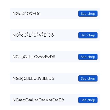
NG̐ọC̐L̐O̐V̐E̐Đô
Sao chép
NGྂọCྂLྂOྂVྂEྂĐô
Sao chép
NG༶ọC༶L༶O༶V༶E༶Đô
Sao chép
NG⃒ọC⃒L⃒O⃒V⃒E⃒Đô
Sao chép
NG∞ọC∞L∞O∞V∞E∞Đô
Sao chép