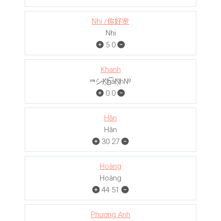
Nhi /你好🌸
Nhi
5
0
Khanh
ᵛᶰシK҉h̲̅áN҉h№
0
0
Hân
Hân
30
27
Hoàng
Hoàng
44
51
Phương Anh