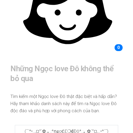
0
Những Ngọc love Đô không thể
bỏ qua
Tìm kiếm một Ngọc love Đô thật đặc biệt và hấp dẫn?
Hãy tham khảo danh sách này để tìm ra Ngọc love Đô
độc đáo và phù hợp với phong cách của bạn.
(¯`*•.¸,¤°´✿.｡.:*ղɕọℭ£❍ҩℰĐô*.:｡.✿`°¤,¸.•*´¯)