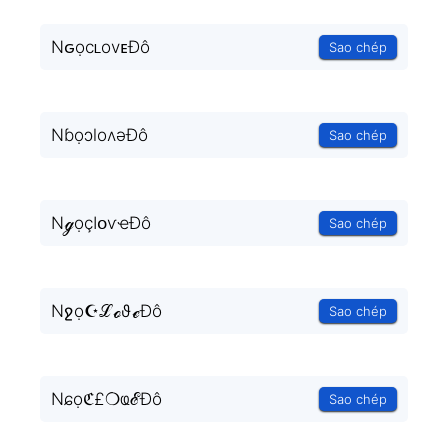
NԍọcʟovᴇĐô
Sao chép
NɓọɔloʌǝĐô
Sao chép
NℊọçӀօѵҽĐô
Sao chép
Nջọ☪ℒℴϑℯĐô
Sao chép
Nɕọℭ£❍ҩℰĐô
Sao chép