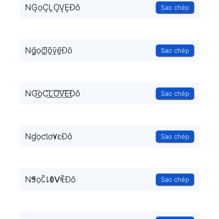
NG͙ọC͙L͙O͙V͙E͙Đô
Sao chép
Ng̰̃ọc̰̃l̰̃õ̰ṽ̰ḛ̃Đô
Sao chép
NG͜͡ọC͜͡L͜͡O͜͡V͜͡E͜͡Đô
Sao chép
NɠọƈƖơ۷ɛĐô
Sao chép
Nꁅọꉓ꒒ꂦᐯꍟĐô
Sao chép