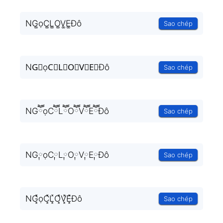
NG͚ọC͚L͚O͚V͚E͚Đô
Sao chép
NG⃒ọC⃒L⃒O⃒V⃒E⃒Đô
Sao chép
NGཽọCཽLཽOཽVཽEཽĐô
Sao chép
NG༙ọC༙L༙O༙V༙E༙Đô
Sao chép
NG͓̽ọC͓̽L͓̽O͓̽V͓̽E͓̽Đô
Sao chép