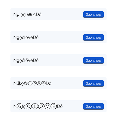
Nﻮ ọςl๏ש єĐô
Sao chép
NġọċlövëĐô
Sao chép
NgọćlővéĐô
Sao chép
Nⓖọ©ⓛⓞⓥⓔĐô
Sao chép
NⒼọⒸⓁⓄⓋⒺĐô
Sao chép