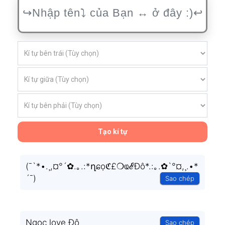
Tạo kí tự
(¯`*•.¸,¤°´✿.｡.:*ղɕọℭ£❍ҩℰĐô*.:｡.✿`°¤,¸.•*
´¯)
Sao chép
Ngọc love Đô
Sao chép