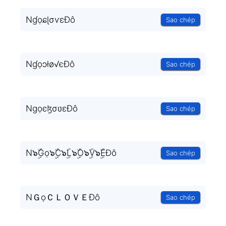
NɠọɕɭσѵεĐô
Sao chép
Nɠọɔłø√єĐô
Sao chép
NɡọͼɮσʋɛĐô
Sao chép
N๖ۣۜGọ๖ۣۜC๖ۣۜL๖ۣۜO๖ۣۜV๖ۣۜEĐô
Sao chép
NＧọＣＬＯＶＥĐô
Sao chép