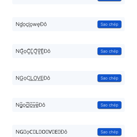
NɠọçɭǫwęĐô
Sao chép
NG̺͆ọC̺͆L̺͆O̺͆V̺͆E̺͆Đô
Sao chép
NG͟ọC͟L͟O͟V͟E͟Đô
Sao chép
Ng̲̅ọc̲̅l̲̅o̲̅v̲̅e̲̅Đô
Sao chép
NG⃣ọC⃣L⃣O⃣V⃣E⃣Đô
Sao chép