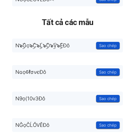
Tất cả các mẫu
N๖ۣۜGọ๖ۣۜC๖ۣۜL๖ۣۜO๖ۣۜV๖ۣۜEĐô
Sao chép
Nɢọ¢ℓσνєĐô
Sao chép
N9ọ(10v3Đô
Sao chép
NĞọČĹŐVĔĐô
Sao chép