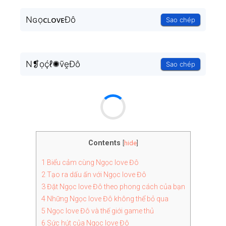
NɢọᴄʟᴏᴠᴇĐô
Sao chép
N❡ọḉℓ✺ṽḙĐô
Sao chép
Contents
[
hide
]
1
Biểu cảm cùng Ngọc love Đô
2
Tạo ra dấu ấn với Ngọc love Đô
3
Đặt Ngọc love Đô theo phong cách của bạn
4
Những Ngọc love Đô không thể bỏ qua
5
Ngọc love Đô và thế giới game thủ
6
Sức hút của Ngọc love Đô