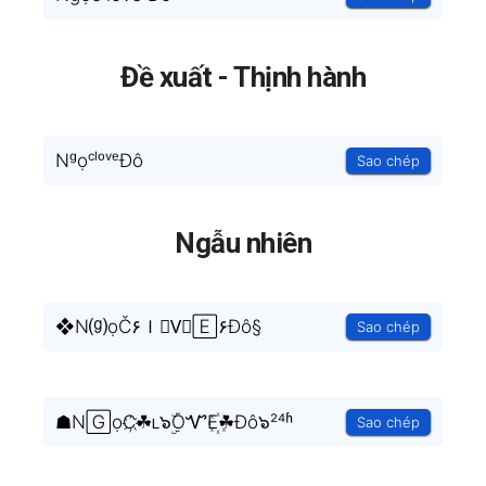
Đề xuất - Thịnh hành
NᵍọᶜˡᵒᵛᵉĐô
Sao chép
Ngẫu nhiên
❖N⒢ọČ۶ｌ❍V⃒🄴۶Đô§
Sao chép
☗N🄶ọC҉☘ʟ๖ۣۜOᏉE꙰☘Đô๖²⁴ʱ
Sao chép