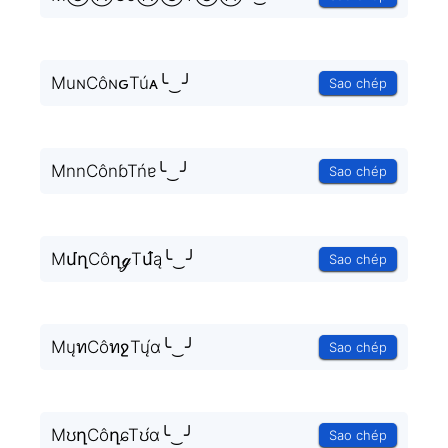
MuɴCôɴԍTúᴀ╰‿╯
Sao chép
MnnCônɓTńɐ╰‿╯
Sao chép
MմղCôղℊTմ́ą╰‿╯
Sao chép
MųทCôทջTų́α╰‿╯
Sao chép
MʊղCôղɕTʊ́ɑ╰‿╯
Sao chép