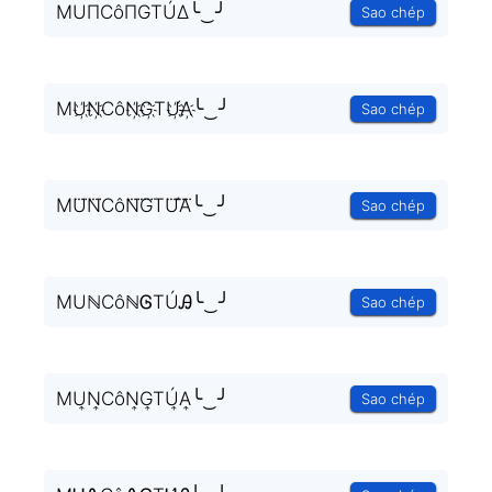
MUΠCôΠGTÚΔ╰‿╯
Sao chép
MU҉N҉CôN҉G҉TU҉́A҉╰‿╯
Sao chép
MU⃜N⃜CôN⃜G⃜TU⃜́A⃜╰‿╯
Sao chép
MUℕCôℕᎶTÚᎯ╰‿╯
Sao chép
MU͎N͎CôN͎G͎TÚ͎A͎╰‿╯
Sao chép