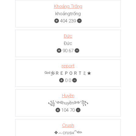
Khoảng Trống
khoảngㅤㅤㅤtrống
404
239
Đức
Đức
90
67
report
ᴳᵒᵈ乡ＲＥＰＯＲＴミ★
0
0
Huyền
꧁༺huyền༻꧂
104
70
Crush
❖︵crυѕн⁀ᶦᵈᵒᶫ