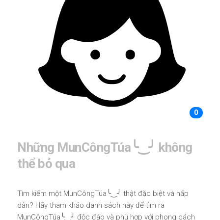
0
Những MunCôngTúa╰‿╯ không
thể bỏ qua
Tìm kiếm một MunCôngTúa╰‿╯ thật đặc biệt và hấp
dẫn? Hãy tham khảo danh sách này để tìm ra
MunCôngTúa╰‿╯ độc đáo và phù hợp với phong cách