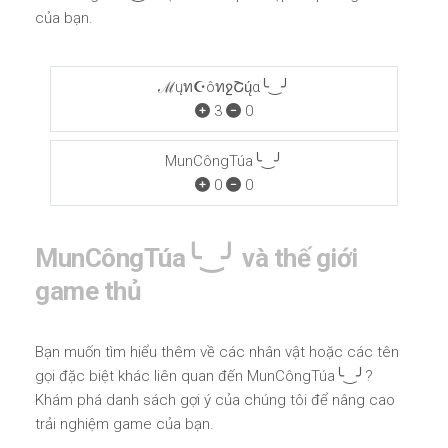
của bạn.
ℳųท☪ôทջՇų́α╰‿╯
3
0
MunCôngTúa╰‿╯
0
0
MunCôngTúa╰‿╯ và thế giới
game thủ
Bạn muốn tìm hiểu thêm về các nhân vật hoặc các tên
gọi đặc biệt khác liên quan đến MunCôngTúa╰‿╯?
Khám phá danh sách gợi ý của chúng tôi để nâng cao
trải nghiệm game của bạn.