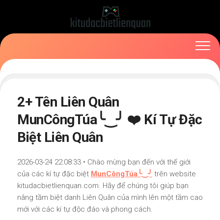
Skip
to
content
2+ Tên Liên Quân
MunCôngTúa╰‿╯ ❤️ Kí Tự Đặc
Biệt Liên Quân
2026-03-24 22:08:33 • Chào mừng bạn đến với thế giới
của các kí tự đặc biệt
MunCôngTúa╰‿╯
trên website
kitudacbietlienquan.com. Hãy để chúng tôi giúp bạn
nâng tầm biệt danh Liên Quân của mình lên một tầm cao
mới với các kí tự độc đáo và phong cách.