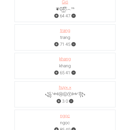
Gió
❦G͜͡I͜͡ó︵³⁶
64
47
trang
trang
71
45
khang
khang
65
41
huy×.×
꧁༺ⒽⓊⓎ༻꧂
3
0
ngọc
ngọc
85
49