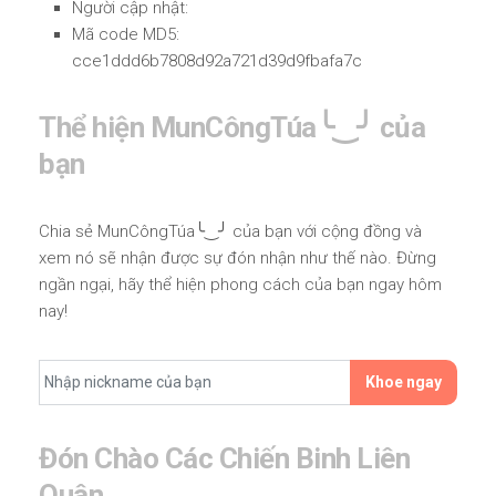
Người cập nhật:
Mã code MD5:
cce1ddd6b7808d92a721d39d9fbafa7c
Thể hiện MunCôngTúa╰‿╯ của
bạn
Chia sẻ MunCôngTúa╰‿╯ của bạn với cộng đồng và
xem nó sẽ nhận được sự đón nhận như thế nào. Đừng
ngần ngại, hãy thể hiện phong cách của bạn ngay hôm
nay!
Khoe ngay
Đón Chào Các Chiến Binh Liên
Quân