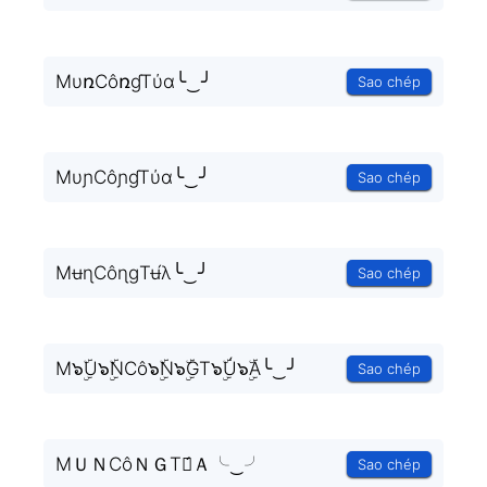
MυռCôռɠTύɑ╰‿╯
Sao chép
MυɲCôɲɠTύɑ╰‿╯
Sao chép
MʉɳCôɳɡTʉ́λ╰‿╯
Sao chép
M๖ۣۜU๖ۣۜNCô๖ۣۜN๖ۣۜGT๖ۣۜÚ๖ۣۜA╰‿╯
Sao chép
MＵＮCôＮＧTＵ́Ａ╰‿╯
Sao chép