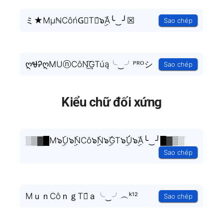
ミ★MμℕCôńG⃣Tⓤ́๖ۣۜA╰‿╯☒
Sao chép
ღᏠᎮღMUⓝCôN͜͡G͙Túą╰‿╯ᴾᴿᴼシ
Sao chép
Kiểu chữ đối xứng
░▒▓█M๖ۣۜU๖ۣۜNCô๖ۣۜN๖ۣۜGT๖ۣۜÚ๖ۣۜA╰‿╯█▓▒░
Sao chép
MｕｎCôｎｇTｕ́ａ╰‿╯︵ᵏ¹²
Sao chép