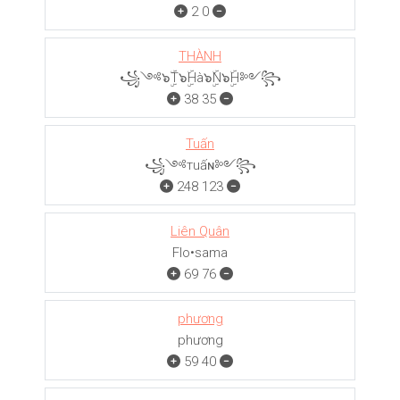
2
0
THÀNH
꧁༺๖ۣۜT๖ۣۜHà๖ۣۜN๖ۣۜH༻꧂
38
35
Tuấn
꧁༺тuấɴ༻꧂
248
123
Liên Quân
Flo•sama
69
76
phương
phương
59
40