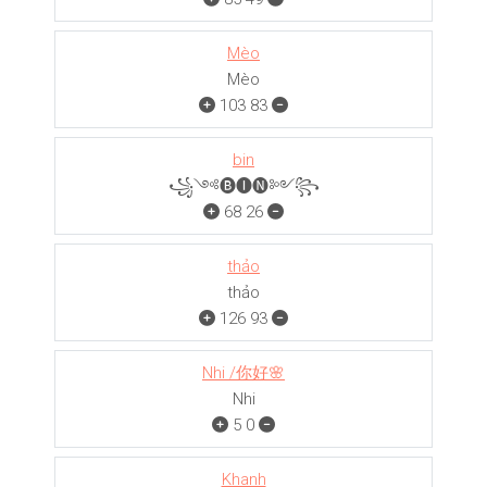
Mèo
Mèo
103
83
bin
꧁༺🅑🅘🅝༻꧂
68
26
thảo
thảo
126
93
Nhi /你好🌸
Nhi
5
0
Khanh