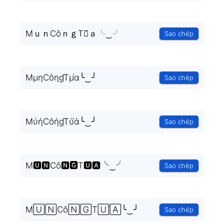
MｕｎCôｎｇTｕ́ａ╰‿╯
Sao chép
MμηCôηɠTμ́α╰‿╯
Sao chép
MύήCôήɠTύ́ά╰‿╯
Sao chép
M🆄🅽Cô🅽🅶T🆄́🅰╰‿╯
Sao chép
M🅄🄽Cô🄽🄶T🅄́🄰╰‿╯
Sao chép