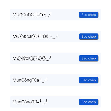
MᑌᑎCôᑎGTᑌ́ᗩ╰‿╯
Sao chép
M⒰⒩Cô⒩⒢T⒰́⒜╰‿╯
Sao chép
MU꙰N꙰CôN꙰G꙰TU꙰́A꙰╰‿╯
Sao chép
Mu̫n̫Côn̫g̫Tú̫a̫╰‿╯
Sao chép
MȗṅCôṅɢTȗ́ѧ╰‿╯
Sao chép