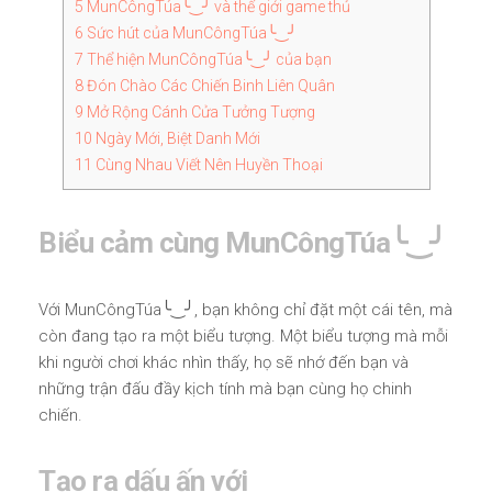
5
MunCôngTúa╰‿╯ và thế giới game thủ
6
Sức hút của MunCôngTúa╰‿╯
7
Thể hiện MunCôngTúa╰‿╯ của bạn
8
Đón Chào Các Chiến Binh Liên Quân
9
Mở Rộng Cánh Cửa Tưởng Tượng
10
Ngày Mới, Biệt Danh Mới
11
Cùng Nhau Viết Nên Huyền Thoại
Biểu cảm cùng MunCôngTúa╰‿╯
Với MunCôngTúa╰‿╯, bạn không chỉ đặt một cái tên, mà
còn đang tạo ra một biểu tượng. Một biểu tượng mà mỗi
khi người chơi khác nhìn thấy, họ sẽ nhớ đến bạn và
những trận đấu đầy kịch tính mà bạn cùng họ chinh
chiến.
Tạo ra dấu ấn với