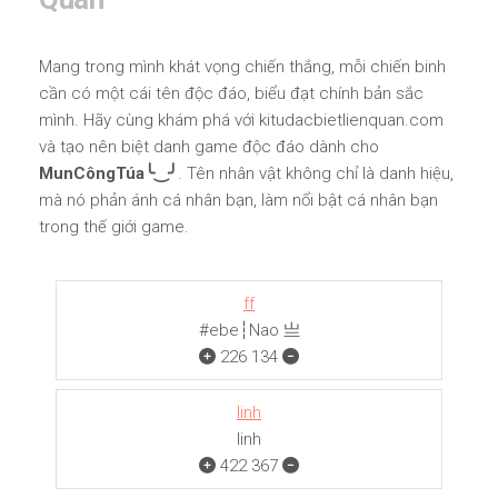
Mang trong mình khát vọng chiến thắng, mỗi chiến binh
cần có một cái tên độc đáo, biểu đạt chính bản sắc
mình. Hãy cùng khám phá với kitudacbietlienquan.com
và tạo nên biệt danh game độc đáo dành cho
MunCôngTúa╰‿╯
. Tên nhân vật không chỉ là danh hiệu,
mà nó phản ánh cá nhân bạn, làm nổi bật cá nhân bạn
trong thế giới game.
ff
#ebe┆Nao 亗
226
134
linh
linh
422
367