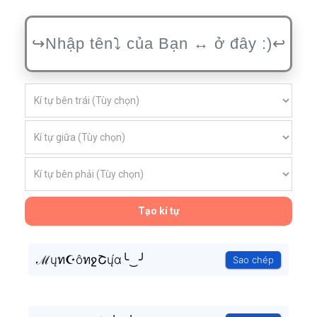
Tạo kí tự
ℳųท☪ôทջՇų́α╰‿╯
Sao chép