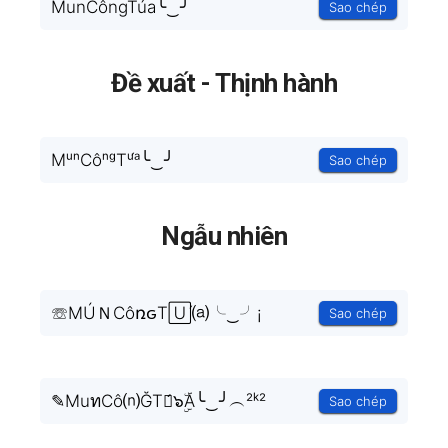
MunCôngTúa╰‿╯
Sao chép
Đề xuất - Thịnh hành
MᵘⁿCôⁿᵍTᵘ́ᵃ╰‿╯
Sao chép
Ngẫu nhiên
☏MÚＮCôռԍT🅄́⒜╰‿╯¡
Sao chép
✎MuทCô⒩ĞTย́๖ۣۜA╰‿╯︵²ᵏ²
Sao chép