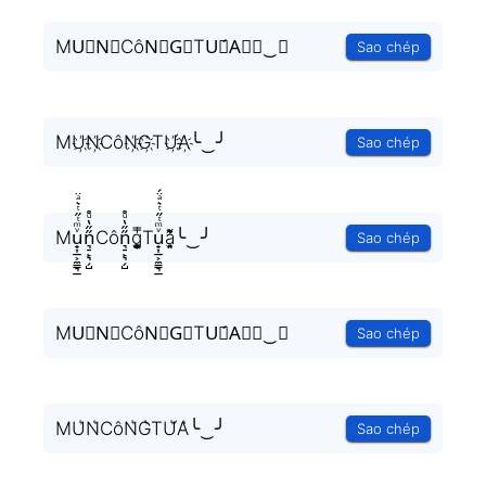
MU⃟N⃟CôN⃟G⃟TU⃟́A⃟╰‿╯
Sao chép
MU҉N҉CôN҉G҉TU҉́A҉╰‿╯
Sao chép
Mu̟͎̲͕̼̳͉̲ͮͫͭ̋ͭ͛ͣ̈n͉̠̙͉̗̺̋̋̔ͧ̊Côn͉̠̙͉̗̺̋̋̔ͧ̊g͎͚̥͎͔͕ͥ̿Tu̟͎̲͕̼̳͉̲ͮͫͭ̋ͭ͛ͣ̈́a̘̫͈̭͌͛͌̇̇̍╰‿╯
Sao chép
MU⃗N⃗CôN⃗G⃗TU⃗́A⃗╰‿╯
Sao chép
MU͛N͛CôN͛G͛TU͛́A͛╰‿╯
Sao chép