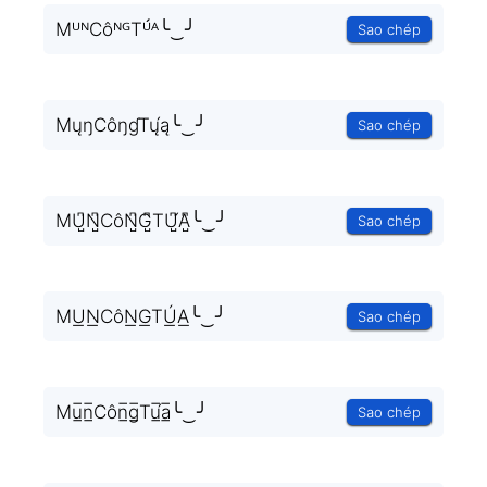
MᵁᴺCôᴺᴳTᵁ́ᴬ╰‿╯
Sao chép
MųŋCôŋɠTų́ą╰‿╯
Sao chép
MU̺͆N̺͆CôN̺͆G̺͆TU̺͆́A̺͆╰‿╯
Sao chép
MU͟N͟CôN͟G͟TÚ͟A͟╰‿╯
Sao chép
Mu̲̅n̲̅Côn̲̅g̲̅Tu̲̅́a̲̅╰‿╯
Sao chép