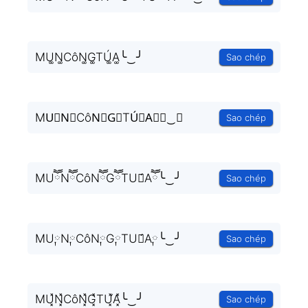
MU͚N͚CôN͚G͚TÚ͚A͚╰‿╯
Sao chép
MU⃒N⃒CôN⃒G⃒TÚ⃒A⃒╰‿╯
Sao chép
MUཽNཽCôNཽGཽTÚཽAཽ╰‿╯
Sao chép
MU༙N༙CôN༙G༙TÚ༙A༙╰‿╯
Sao chép
MU͓̽N͓̽CôN͓̽G͓̽TU͓̽́A͓̽╰‿╯
Sao chép