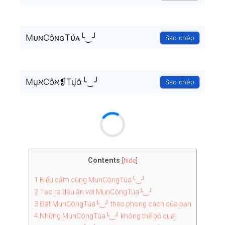
MᴜɴCôɴɢTᴜ́ᴀ╰‿╯
Sao chép
MṳℵCôℵ❡Tṳ́ᾰ╰‿╯
Sao chép
Contents
[
hide
]
1
Biểu cảm cùng MunCôngTúa╰‿╯
2
Tạo ra dấu ấn với MunCôngTúa╰‿╯
3
Đặt MunCôngTúa╰‿╯ theo phong cách của bạn
4
Những MunCôngTúa╰‿╯ không thể bỏ qua