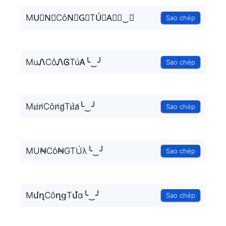
MU⃒N⃒CôN⃒G⃒TÚ⃒A⃒╰‿╯
Sao chép
MuᏁCôᏁᎶTúᎪ╰‿╯
Sao chép
Mu̸n̸Côn̸g̸Tú̸a̸╰‿╯
Sao chép
MU₦Cô₦GTÚλ╰‿╯
Sao chép
MմղCôղցTմ́ɑ╰‿╯
Sao chép