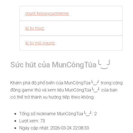
munt knowyourmeme
kí tự mực
kí tự mũ ngược
Sức hút của MunCôngTúa╰‿╯
Khám phá độ phổ biến của MunCôngTúa╰‿╯ trong cộng
đồng game thủ và xem liệu MunCôngTúa╰‿╯ của bạn
có thể trở thành xu hướng tiếp theo không.
Tổng số nickname MunCôngTúa╰‿╯: 2
Lượt xem: 73
Ngày cập nhật: 2026-03-24 22:08:33