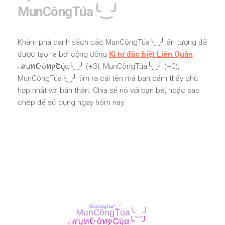
MunCôngTúa╰‿╯
Khám phá danh sách các MunCôngTúa╰‿╯ ấn tượng đã
được tạo ra bởi cộng đồng
Kí tự đặc biệt Liên Quân
ℳųท☪ôทջՇų́α╰‿╯ (+3), MunCôngTúa╰‿╯ (+0),
MunCôngTúa╰‿╯ tìm ra cái tên mà bạn cảm thấy phù
hợp nhất với bản thân. Chia sẻ nó với bạn bè, hoặc sao
chép để sử dụng ngay hôm nay.