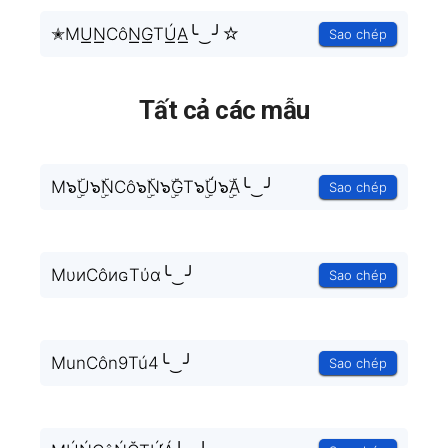
✭MU͟͟N͟͟CôN͟͟G͟͟TÚ͟͟A͟͟╰‿╯☆
Sao chép
Tất cả các mẫu
M๖ۣۜU๖ۣۜNCô๖ۣۜN๖ۣۜGT๖ۣۜÚ๖ۣۜA╰‿╯
Sao chép
MυиCôиɢTύα╰‿╯
Sao chép
MunCôn9Tú4╰‿╯
Sao chép