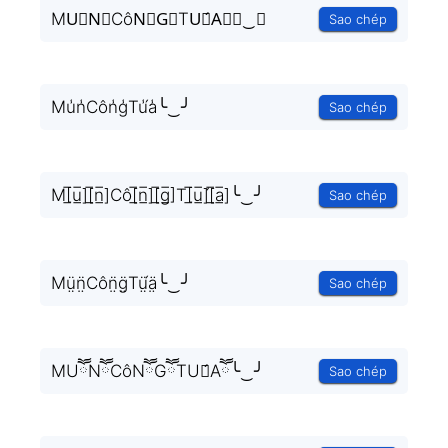
MU⃣N⃣CôN⃣G⃣TU⃣́A⃣╰‿╯
Sao chép
Mu̾n̾Côn̾g̾Tu̾́a̾╰‿╯
Sao chép
M[̲̅u̲̅][̲̅n̲̅]Cô[̲̅n̲̅][̲̅g̲̅]T[̲̅u̲̅]́[̲̅a̲̅]╰‿╯
Sao chép
Mṳ̈n̤̈Côn̤̈g̤̈Tṳ̈́ä̤╰‿╯
Sao chép
MUཽNཽCôNཽGཽTÚཽAཽ╰‿╯
Sao chép