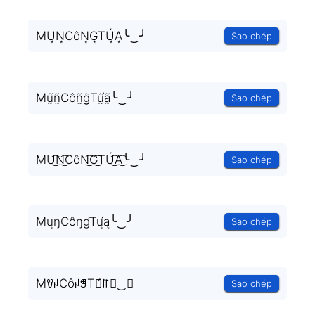
MU͙N͙CôN͙G͙TÚ͙A͙╰‿╯
Sao chép
Mṵ̃ñ̰Côñ̰g̰̃Tṵ̃́ã̰╰‿╯
Sao chép
MU͜͡N͜͡CôN͜͡G͜͡TÚ͜͡A͜͡╰‿╯
Sao chép
MųŋCôŋɠTų́ą╰‿╯
Sao chép
MꀎꈤCôꈤꁅTꀎ́ꍏ╰‿╯
Sao chép