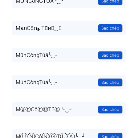
MÚŃCôŃĞTÚ́Á╰‿╯
Sao chép
MยภCôภﻮ Tย́ค╰‿╯
Sao chép
MünCônġTǘä╰‿╯
Sao chép
MúńCôńgTú́á╰‿╯
Sao chép
MⓤⓝCôⓝⓖTⓤ́ⓐ╰‿╯
Sao chép
MⓊⓃCôⓃⒼTⓊ́Ⓐ╰‿╯
Sao chép