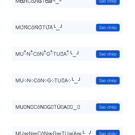
MᏌᏁCôᏁᎶTᏌ́Ꭿ╰‿╯
Sao chép
MU̐N̐CôN̐G̐TU̐́A̐╰‿╯
Sao chép
MUྂNྂCôNྂGྂTUྂ́Aྂ╰‿╯
Sao chép
MU༶N༶CôN༶G༶TU༶́A༶╰‿╯
Sao chép
MU⃒N⃒CôN⃒G⃒TÚ⃒A⃒╰‿╯
Sao chép
MU∞N∞CôN∞G∞TU∞́A∞╰‿╯
Sao chép