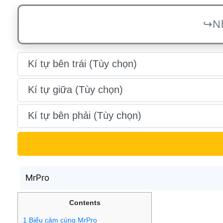
MrPro
Contents
[
hide
]
1
Biểu cảm cùng MrPro