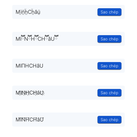
Mï̤n̤̈ḧ̤Cḧ̤âṳ̈
Sao chép
MIཽNཽHཽCHཽâUཽ
Sao chép
MIΠHCHâU
Sao chép
MI҉N҉H҉CH҉âU҉
Sao chép
MI⃜N⃜H⃜CH⃜âU⃜
Sao chép