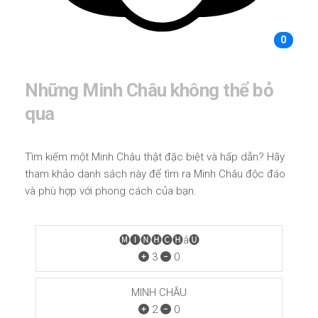
0
Những Minh Châu không thể bỏ
qua
Tìm kiếm một Minh Châu thật đặc biệt và hấp dẫn? Hãy
tham khảo danh sách này để tìm ra Minh Châu độc đáo
và phù hợp với phong cách của bạn.
🅜🅘🅝🅗🅒🅗â🅤
3
0
MINH CHÂU
2
0