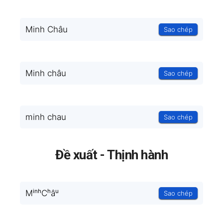
Minh Châu
Sao chép
Minh châu
Sao chép
minh chau
Sao chép
Đề xuất - Thịnh hành
MⁱⁿʰCʰâᵘ
Sao chép