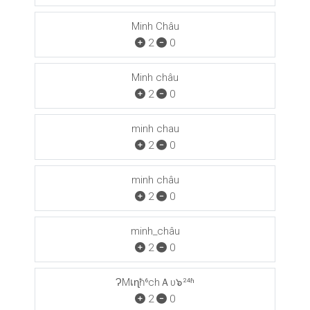
Minh Châu
2
0
Minh châu
2
0
minh chau
2
0
minh châu
2
0
minh_châu
2
0
ɁMเɳħ⁶chＡυ๖²⁴ʱ
2
0