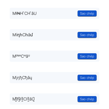
Mł₦ҤCҤâU
Sao chép
MíղհCհâմ
Sao chép
MᴵᴺᴴCᴴâᵁ
Sao chép
MįŋђCђâų
Sao chép
MI̺͆N̺͆H̺͆CH̺͆âU̺͆
Sao chép