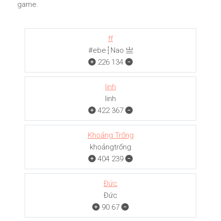
game.
ff
#ebe┆Nao 亗
226
134
linh
linh
422
367
Khoảng Trống
khoảngㅤㅤㅤtrống
404
239
Đức
Đức
90
67