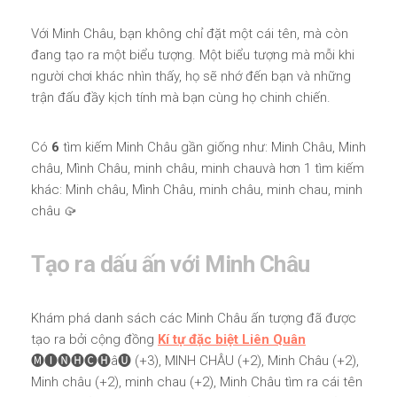
Với Minh Châu, bạn không chỉ đặt một cái tên, mà còn
đang tạo ra một biểu tượng. Một biểu tượng mà mỗi khi
người chơi khác nhìn thấy, họ sẽ nhớ đến bạn và những
trận đấu đầy kịch tính mà bạn cùng họ chinh chiến.
Có
6
tìm kiếm Minh Châu gần giống như: Minh Châu, Minh
châu, Mình Châu, minh châu, minh chauvà hơn 1 tìm kiếm
khác: Minh châu, Mình Châu, minh châu, minh chau, minh
châu 🥠
Tạo ra dấu ấn với Minh Châu
Khám phá danh sách các Minh Châu ấn tượng đã được
tạo ra bởi cộng đồng
Kí tự đặc biệt Liên Quân
🅜🅘🅝🅗🅒🅗â🅤 (+3), MINH CHÂU (+2), Minh Châu (+2),
Minh châu (+2), minh chau (+2), Minh Châu tìm ra cái tên