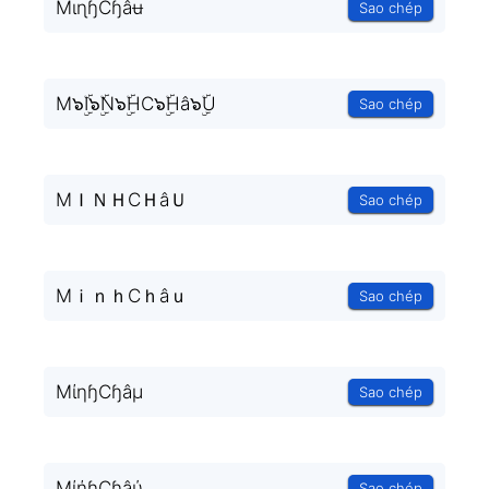
MɩɳɧCɧâʉ
Sao chép
M๖ۣۜI๖ۣۜN๖ۣۜHC๖ۣۜHâ๖ۣۜU
Sao chép
MＩＮＨCＨâＵ
Sao chép
MｉｎｈCｈâｕ
Sao chép
MίηɧCɧâμ
Sao chép
MίήɧCɧâύ
Sao chép