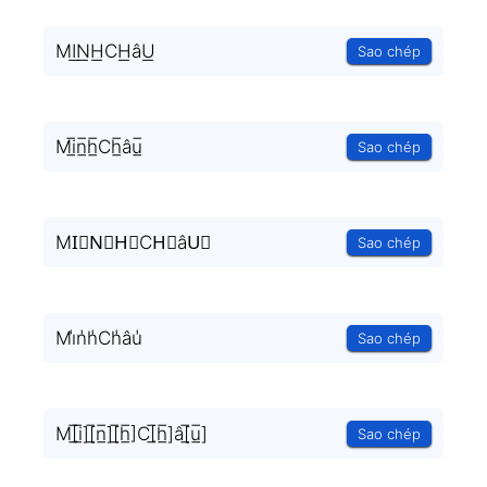
MI͟N͟H͟CH͟âU͟
Sao chép
Mi̲̅n̲̅h̲̅Ch̲̅âu̲̅
Sao chép
MI⃣N⃣H⃣CH⃣âU⃣
Sao chép
Mi̾n̾h̾Ch̾âu̾
Sao chép
M[̲̅i̲̅][̲̅n̲̅][̲̅h̲̅]C[̲̅h̲̅]â[̲̅u̲̅]
Sao chép