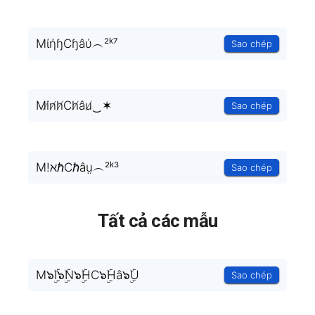
MίήɧCɧâύ︵²ᵏ⁷
Sao chép
Mi̸n̸h̸Ch̸âu̸‿✶
Sao chép
M!ℵℏCℏâṳ︵²ᵏ³
Sao chép
Tất cả các mẫu
M๖ۣۜI๖ۣۜN๖ۣۜHC๖ۣۜHâ๖ۣۜU
Sao chép