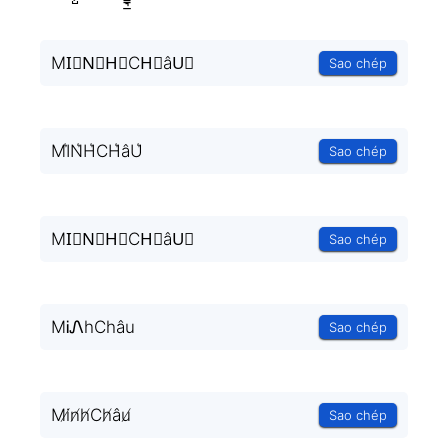
MI⃗N⃗H⃗CH⃗âU⃗
Sao chép
MI͛N͛H͛CH͛âU͛
Sao chép
MI⃒N⃒H⃒CH⃒âU⃒
Sao chép
MᎥᏁhChâu
Sao chép
Mi̸n̸h̸Ch̸âu̸
Sao chép