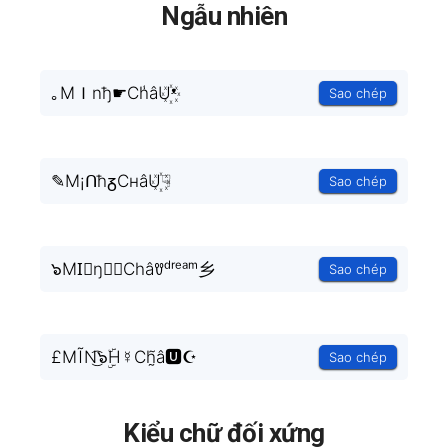
Ngẫu nhiên
｡MＩnђ☛Ch̾âU꙰ᵜ
Sao chép
✎M¡ᑎħᵹCнâU꙰☟
Sao chép
๖MI⃒ŋⓗ✆Châꀎᵈʳᵉᵃᵐ乡
Sao chép
£MĨN͜͡๖ۣۜH☿Ch̰̃â🆄☪
Sao chép
Kiểu chữ đối xứng