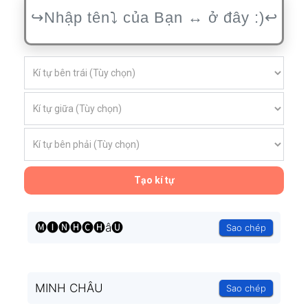
Tạo kí tự
🅜🅘🅝🅗🅒🅗â🅤
Sao chép
MINH CHÂU
Sao chép