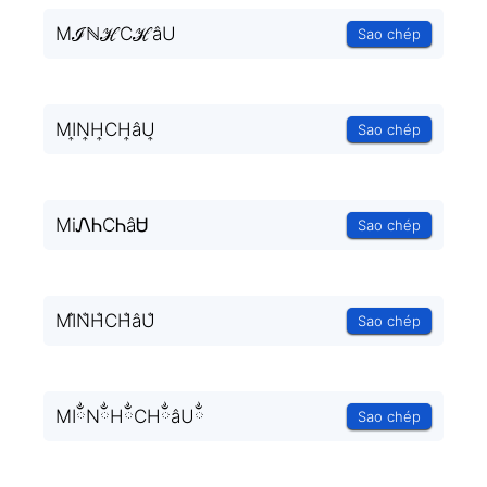
MℐℕℋCℋâU
Sao chép
MI͎N͎H͎CH͎âU͎
Sao chép
MiᏁᏂCᏂâᏌ
Sao chép
MI̐N̐H̐CH̐âU̐
Sao chép
MIྂNྂHྂCHྂâUྂ
Sao chép