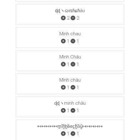
ɖɖヽɷıռɦɕɦâυ
2
2
Minh chau
1
1
Mình Châu
1
1
Mình châu
1
1
ɖɖヽminh châu
1
1
↤↤↤↤↤m̰̃ìñ̰h̰̃ʚɞc̰̃h̰̃âṵ̃↦↦↦↦↦
1
1