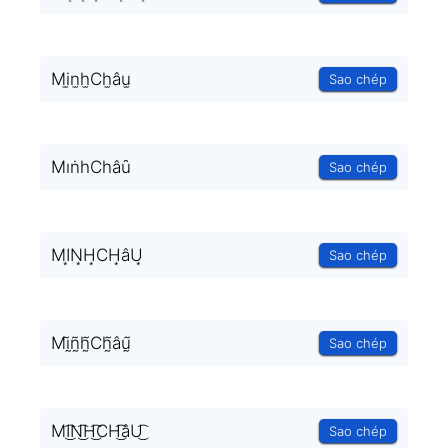
Mi̫n̫h̫Ch̫âu̫
Sao chép
MıṅһCһâȗ
Sao chép
MI͙N͙H͙CH͙âU͙
Sao chép
Mḭ̃ñ̰h̰̃Ch̰̃âṵ̃
Sao chép
MI͜͡N͜͡H͜͡CH͜͡âU͜͡
Sao chép