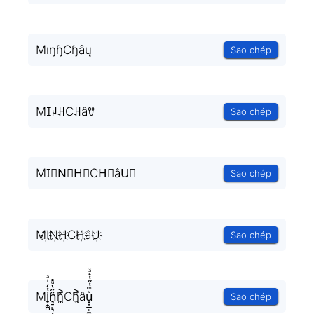
MıŋɧCɧâų
Sao chép
MꀤꈤꃅCꃅâꀎ
Sao chép
MI⃟N⃟H⃟CH⃟âU⃟
Sao chép
MI҉N҉H҉CH҉âU҉
Sao chép
Mi̞̟̫̺ͭ̒ͭͣn͉̠̙͉̗̺̋̋̔ͧ̊h͚̖̜̍̃͐Ch͚̖̜̍̃͐âu̟͎̲͕̼̳͉̲ͮͫͭ̋ͭ͛ͣ̈
Sao chép