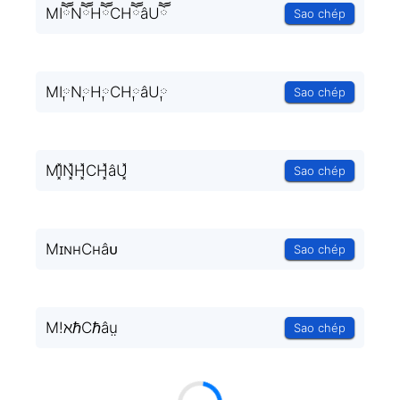
MIཽNཽHཽCHཽâUཽ
Sao chép
MI༙N༙H༙CH༙âU༙
Sao chép
MI͓̽N͓̽H͓̽CH͓̽âU͓̽
Sao chép
MɪɴʜCʜâᴜ
Sao chép
M!ℵℏCℏâṳ
Sao chép