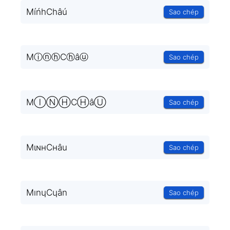
MíńhChâú
Sao chép
MⓘⓝⓗCⓗâⓤ
Sao chép
MⒾⓃⒽCⒽâⓊ
Sao chép
MιɴнCнâu
Sao chép
MınɥCɥân
Sao chép