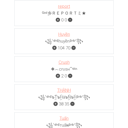
report
ᴳᵒᵈ乡ＲＥＰＯＲＴミ★
0
0
Huyền
꧁༺huyền༻꧂
104
70
Crush
❖︵crυѕн⁀ᶦᵈᵒᶫ
2
0
THÀNH
꧁༺๖ۣۜT๖ۣۜHà๖ۣۜN๖ۣۜH༻꧂
38
35
Tuấn
꧁༺тuấɴ༻꧂