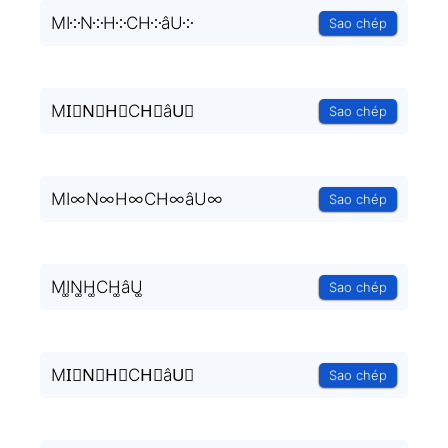
MI༶N༶H༶CH༶âU༶
Sao chép
MI⃒N⃒H⃒CH⃒âU⃒
Sao chép
MI∞N∞H∞CH∞âU∞
Sao chép
MI͚N͚H͚CH͚âU͚
Sao chép
MI⃒N⃒H⃒CH⃒âU⃒
Sao chép