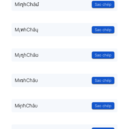
MìղհCհâմ
Sao chép
M¡ทɦCɦâų
Sao chép
M¡ղɦCɦâʊ
Sao chép
MıռɦCɦâυ
Sao chép
MɨɲħCħâυ
Sao chép