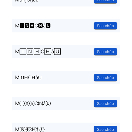
M🅸🅽🅷C🅷â🆄
Sao chép
M🄸🄽🄷C🄷â🅄
Sao chép
MIᑎᕼCᕼâᑌ
Sao chép
M⒤⒩⒣C⒣â⒰
Sao chép
MI꙰N꙰H꙰CH꙰âU꙰
Sao chép