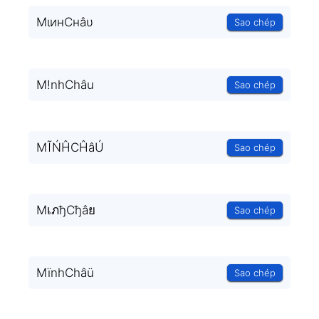
MιинCнâυ
Sao chép
M!nhChâu
Sao chép
MĨŃĤCĤâÚ
Sao chép
MเภђCђâย
Sao chép
MïnhChâü
Sao chép