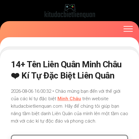
Skip
to
content
14+ Tên Liên Quân Minh Châu
❤️ Kí Tự Đặc Biệt Liên Quân
2026-08-06 16:00:32 • Chào mừng bạn đến với thế giới
của các kí tự đặc biệt
Minh Châu
trên website
kitudacbietlienquan.com. Hãy để chúng tôi giúp bạn
nâng tầm biệt danh Liên Quân của mình lên một tầm cao
mới với các kí tự độc đáo và phong cách.