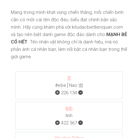
Mang trong mình khát vọng chiến thắng, mỗi chiến binh
cần có một cái tên độc đáo, biểu đạt chính bản sắc
mình. Hãy cùng khám phá với kitudacbietlienquan.com
và tạo nên biệt danh game độc đáo dành cho
MẠNH BẺ
CỔ HẾT
. Tên nhân vật không chỉ là danh hiệu, mà nó
phản ánh cá nhân bạn, làm nổi bật cá nhân bạn trong thế
giới game.
ff
#ebe┆Nao 亗
226
134
linh
linh
422
367