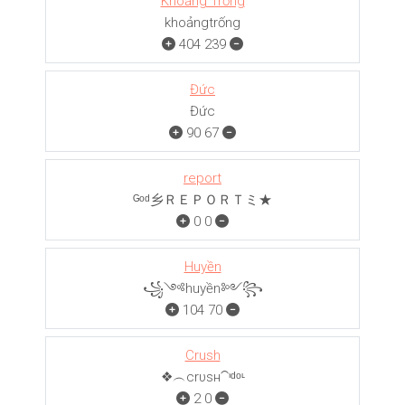
Khoảng Trống
khoảngㅤㅤㅤtrống
404
239
Đức
Đức
90
67
report
ᴳᵒᵈ乡ＲＥＰＯＲＴミ★
0
0
Huyền
꧁༺huyền༻꧂
104
70
Crush
❖︵crυѕн⁀ᶦᵈᵒᶫ
2
0