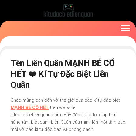
Skip
to
content
Tên Liên Quân MẠNH BẺ CỔ
HẾT ❤️ Kí Tự Đặc Biệt Liên
Quân
Chào mừng bạn đến với thế giới của các kí tự đặc biệt
MẠNH BẺ CỔ HẾT
trên website
kitudacbietlienquan.com. Hãy để chúng tôi giúp bạn
nâng tầm biệt danh Liên Quân của mình lên một tầm cao
mới với các kí tự độc đáo và phong cách.