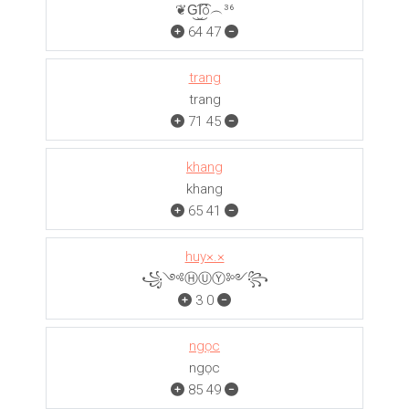
❦G͜͡I͜͡ó︵³⁶
64
47
trang
trang
71
45
khang
khang
65
41
huy×.×
꧁༺ⒽⓊⓎ༻꧂
3
0
ngọc
ngọc
85
49