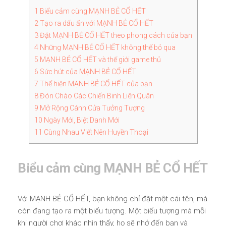
1
Biểu cảm cùng MẠNH BẺ CỔ HẾT
2
Tạo ra dấu ấn với MẠNH BẺ CỔ HẾT
3
Đặt MẠNH BẺ CỔ HẾT theo phong cách của bạn
4
Những MẠNH BẺ CỔ HẾT không thể bỏ qua
5
MẠNH BẺ CỔ HẾT và thế giới game thủ
6
Sức hút của MẠNH BẺ CỔ HẾT
7
Thể hiện MẠNH BẺ CỔ HẾT của bạn
8
Đón Chào Các Chiến Binh Liên Quân
9
Mở Rộng Cánh Cửa Tưởng Tượng
10
Ngày Mới, Biệt Danh Mới
11
Cùng Nhau Viết Nên Huyền Thoại
Biểu cảm cùng MẠNH BẺ CỔ HẾT
Với MẠNH BẺ CỔ HẾT, bạn không chỉ đặt một cái tên, mà
còn đang tạo ra một biểu tượng. Một biểu tượng mà mỗi
khi người chơi khác nhìn thấy, họ sẽ nhớ đến bạn và