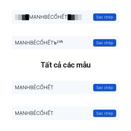
░▒▓█MẠNHBẺCỔHẾT█▓▒░
Sao chép
MẠNHBẺCỔHẾT๖²⁴ʱ
Sao chép
Tất cả các mẫu
MẠNHBẺCỔHẾT
Sao chép
MẠNHBẺCỔHẾT
Sao chép