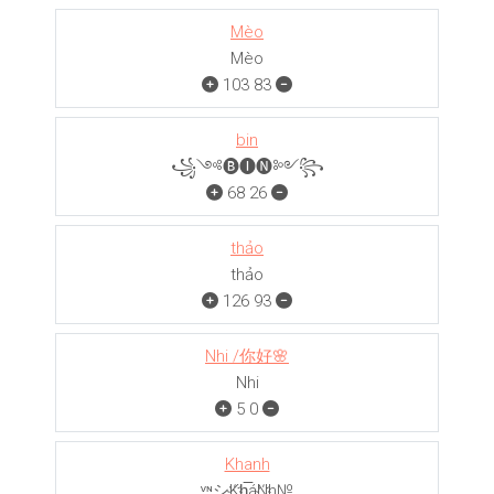
Mèo
Mèo
103
83
bin
꧁༺🅑🅘🅝༻꧂
68
26
thảo
thảo
126
93
Nhi /你好🌸
Nhi
5
0
Khanh
ᵛᶰシK҉h̲̅áN҉h№