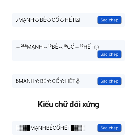
♪MẠNH◇BẺ◇CỔ◇HẾT☒
Sao chép
︵²ᵏ⁸MẠNH︵¹⁹BẺ︵¹⁹CỔ︵¹⁹HẾT㋛
Sao chép
ᵷMẠNH☆BẺ☆CỔ☆HẾT✌
Sao chép
Kiểu chữ đối xứng
░▒▓█MẠNHBẺCỔHẾT█▓▒░
Sao chép