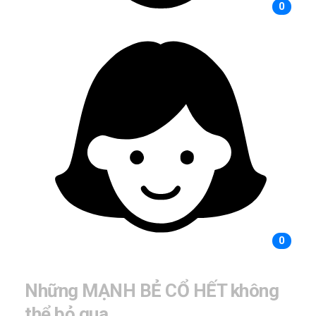
0
0
Những MẠNH BẺ CỔ HẾT không
thể bỏ qua