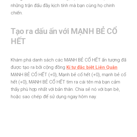
những trận đấu đầy kịch tính mà bạn cùng họ chinh
chiến.
Tạo ra dấu ấn với MẠNH BẺ CỔ
HẾT
Khám phá danh sách các MẠNH BẺ CỔ HẾT ấn tượng đã
được tạo ra bởi cộng đồng
Kí tự đặc biệt Liên Quân
MẠNH BẺ CỔ HẾT (+0), Mạnh bẻ cổ hết (+0), mạnh bẻ cổ
hết (+0), MẠNH BẺ CỔ HẾT tìm ra cái tên mà bạn cảm
thấy phù hợp nhất với bản thân. Chia sẻ nó với bạn bè,
hoặc sao chép để sử dụng ngay hôm nay.