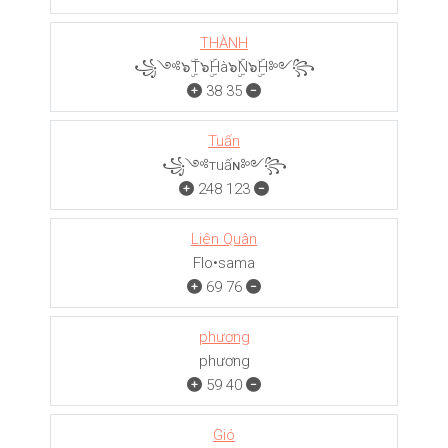
THÀNH
꧁༺๖ۣۜT๖ۣۜHà๖ۣۜN๖ۣۜH༻꧂
38
35
Tuấn
꧁༺тuấɴ༻꧂
248
123
Liên Quân
Flo•sama
69
76
phương
phương
59
40
Gió