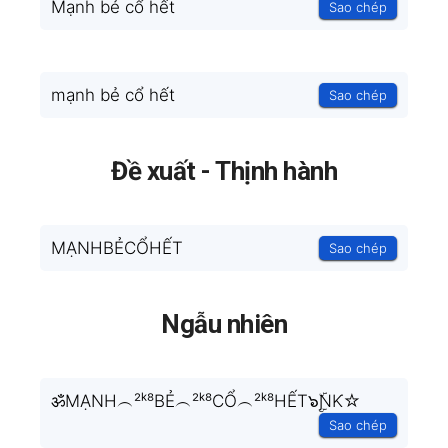
Mạnh bẻ cổ hết
Sao chép
mạnh bẻ cổ hết
Sao chép
Đề xuất - Thịnh hành
MẠNHBẺCỔHẾT
Sao chép
Ngẫu nhiên
ॐMẠNH︵²ᵏ⁸BẺ︵²ᵏ⁸CỔ︵²ᵏ⁸HẾT๖ۣۜƝƘ☆
Sao chép