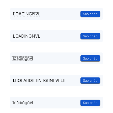
L̺͆O̺͆A̺͆D̺͆I̺͆N̺͆G̺͆N̺͆V̺͆L̺͆
Sao chép
L͟O͟A͟D͟I͟N͟G͟N͟V͟L͟
Sao chép
l̲̅o̲̅a̲̅d̲̅i̲̅n̲̅g̲̅n̲̅v̲̅l̲̅
Sao chép
L⃣O⃣A⃣D⃣I⃣N⃣G⃣N⃣V⃣L⃣
Sao chép
l̾o̾a̾d̾i̾n̾g̾n̾v̾l̾
Sao chép