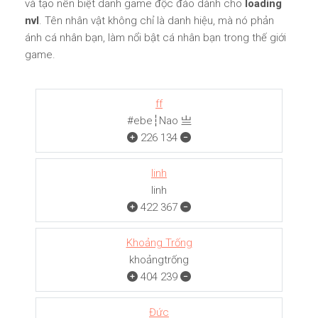
và tạo nên biệt danh game độc đáo dành cho
loading
nvl
. Tên nhân vật không chỉ là danh hiệu, mà nó phản
ánh cá nhân bạn, làm nổi bật cá nhân bạn trong thế giới
game.
ff
#ebe┆Nao 亗
226
134
linh
linh
422
367
Khoảng Trống
khoảngㅤㅤㅤtrống
404
239
Đức