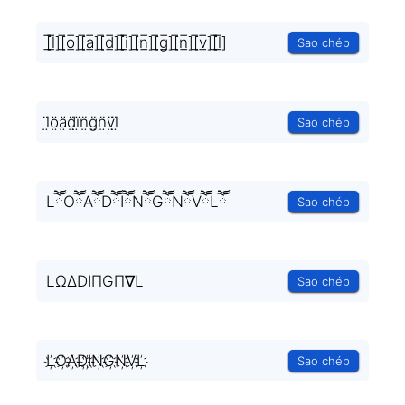
[̲̅l̲̅][̲̅o̲̅][̲̅a̲̅][̲̅d̲̅][̲̅i̲̅][̲̅n̲̅][̲̅g̲̅][̲̅n̲̅][̲̅v̲̅][̲̅l̲̅]
Sao chép
l̤̈ö̤ä̤d̤̈ï̤n̤̈g̤̈n̤̈v̤̈l̤̈
Sao chép
LཽOཽAཽDཽIཽNཽGཽNཽVཽLཽ
Sao chép
LΩΔDIΠGΠ∇L
Sao chép
L҉O҉A҉D҉I҉N҉G҉N҉V҉L҉
Sao chép