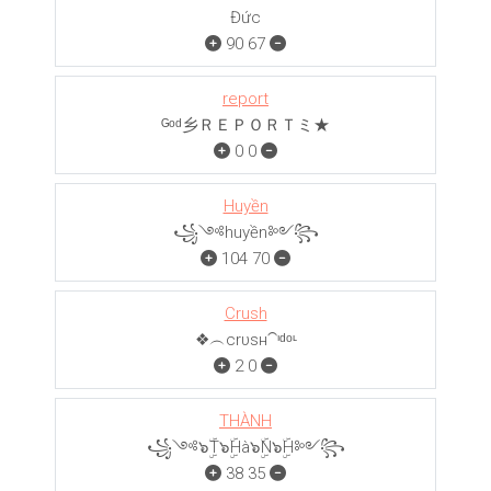
Đức
90
67
report
ᴳᵒᵈ乡ＲＥＰＯＲＴミ★
0
0
Huyền
꧁༺huyền༻꧂
104
70
Crush
❖︵crυѕн⁀ᶦᵈᵒᶫ
2
0
THÀNH
꧁༺๖ۣۜT๖ۣۜHà๖ۣۜN๖ۣۜH༻꧂
38
35