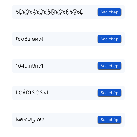
๖ۣۜL๖ۣۜO๖ۣۜA๖ۣۜD๖ۣۜI๖ۣۜN๖ۣۜG๖ۣۜN๖ۣۜV๖ۣۜL
Sao chép
ℓσα∂ιиɢиνℓ
Sao chép
104d!n9nv1
Sao chép
ĹŐÁĎĨŃĞŃVĹ
Sao chép
l๏ค๔เภﻮ ภש l
Sao chép