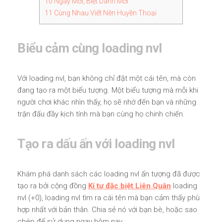
10
Ngày Mới, Biệt Danh Mới
11
Cùng Nhau Viết Nên Huyền Thoại
Biểu cảm cùng loading nvl
Với loading nvl, bạn không chỉ đặt một cái tên, mà còn
đang tạo ra một biểu tượng. Một biểu tượng mà mỗi khi
người chơi khác nhìn thấy, họ sẽ nhớ đến bạn và những
trận đấu đầy kịch tính mà bạn cùng họ chinh chiến.
Tạo ra dấu ấn với loading nvl
Khám phá danh sách các loading nvl ấn tượng đã được
tạo ra bởi cộng đồng
Kí tự đặc biệt Liên Quân
loading
nvl (+0), loading nvl tìm ra cái tên mà bạn cảm thấy phù
hợp nhất với bản thân. Chia sẻ nó với bạn bè, hoặc sao
chép để sử dụng ngay hôm nay.