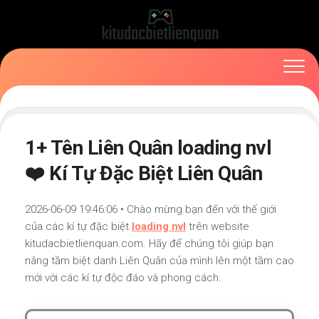
Skip
to
content
1+ Tên Liên Quân loading nvl
❤️ Kí Tự Đặc Biệt Liên Quân
2026-06-09 19:46:06 • Chào mừng bạn đến với thế giới
của các kí tự đặc biệt
loading nvl
trên website
kitudacbietlienquan.com. Hãy để chúng tôi giúp bạn
nâng tầm biệt danh Liên Quân của mình lên một tầm cao
mới với các kí tự độc đáo và phong cách.