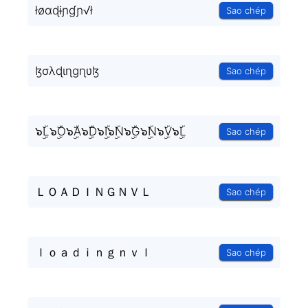
łøɑɖɨɲɠɲ√ł
Sao chép
ɮσλɖɩɳɡɳʋɮ
Sao chép
๖ۣۜL๖ۣۜO๖ۣۜA๖ۣۜD๖ۣۜI๖ۣۜN๖ۣۜG๖ۣۜN๖ۣۜV๖ۣۜL
Sao chép
ＬＯＡＤＩＮＧＮＶＬ
Sao chép
ｌｏａｄｉｎｇｎｖｌ
Sao chép