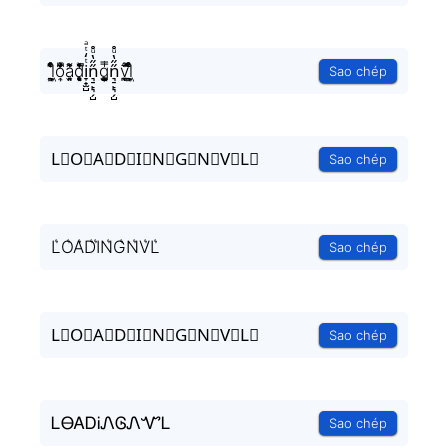
l͕͖͉̭̰ͬ̍ͤ͆̊ͨo͎̜̓̇ͫ̉͊ͨ͊a̘̫͈̭͌͛͌̇̇̍d̥̝̮͙͈͂̐̇ͮ̏̔̀̚ͅi̞̟̫̺ͭ̒ͭͣn͉̠̙͉̗̺̋̋̔ͧ̊g͎͚̥͎͔͕ͥ̿n͉̠̙͉̗̺̋̋̔ͧ̊v̪̩̜̜̙̜ͨ̽̄l͕͖͉̭̰ͬ̍ͤ͆̊ͨ
Sao chép
L⃗O⃗A⃗D⃗I⃗N⃗G⃗N⃗V⃗L⃗
Sao chép
L͛O͛A͛D͛I͛N͛G͛N͛V͛L͛
Sao chép
L⃒O⃒A⃒D⃒I⃒N⃒G⃒N⃒V⃒L⃒
Sao chép
ᏞᎾᎪᎠᎥᏁᎶᏁᏉᏞ
Sao chép