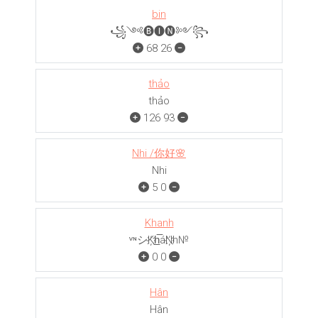
bin
꧁༺🅑🅘🅝༻꧂
68
26
thảo
thảo
126
93
Nhi /你好🌸
Nhi
5
0
Khanh
ᵛᶰシK҉h̲̅áN҉h№
0
0
Hân
Hân