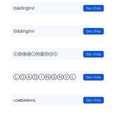
löädïnġnvl
Sao chép
lőádíńgńvl
Sao chép
ⓛⓞⓐⓓⓘⓝⓖⓝⓥⓛ
Sao chép
ⓁⓄⒶⒹⒾⓃⒼⓃⓋⓁ
Sao chép
ʟoᴀᴅιɴԍɴvʟ
Sao chép