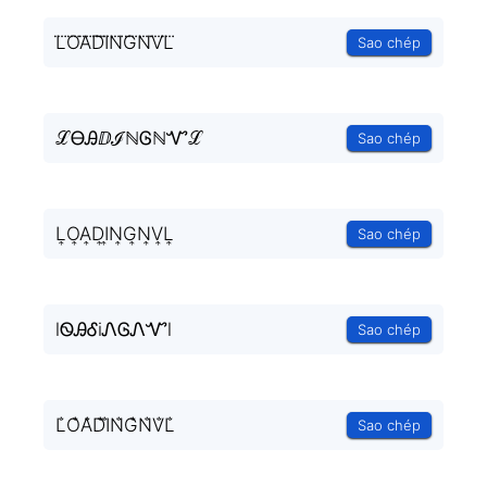
L⃜O⃜A⃜D⃜I⃜N⃜G⃜N⃜V⃜L⃜
Sao chép
ℒᎾᎯⅅℐℕᎶℕᏉℒ
Sao chép
L͎O͎A͎D͎I͎N͎G͎N͎V͎L͎
Sao chép
lᏫᎯᎴiᏁᎶᏁᏉl
Sao chép
L̐O̐A̐D̐I̐N̐G̐N̐V̐L̐
Sao chép