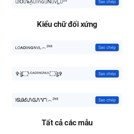
☃lO⃟๖ۣۜAⓓĨnɢ✠N⃗vL͟︵²⁰
Sao chép
Kiểu chữ đối xứng
ʟoᴀᴅιɴԍɴvʟ︵²ᵏ⁸
Sao chép
✞ঔৣ۝ᴸᴼᴬᴰᴵᴺᴳᴺᵁᴸ۝ঔৣ✞
Sao chép
lᏫᎯᎴiᏁᎶᏁᏉl︵²ᵏ⁸
Sao chép
Tất cả các mẫu