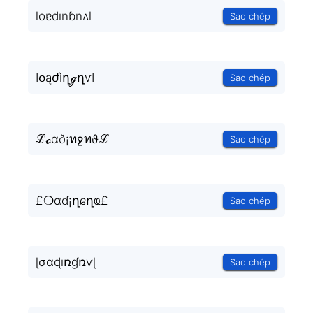
loɐdınɓnʌl
Sao chép
ӀօąժìղℊղѵӀ
Sao chép
ℒℴαð¡ทջทϑℒ
Sao chép
£❍ɑɗ¡ղɕղҩ£
Sao chép
ɭσɑɖıռɠռѵɭ
Sao chép