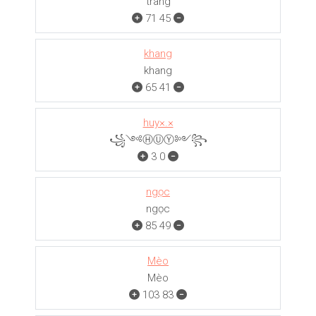
trang
71
45
khang
khang
65
41
huy×.×
꧁༺ⒽⓊⓎ༻꧂
3
0
ngọc
ngọc
85
49
Mèo
Mèo
103
83