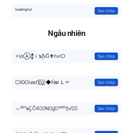
ˡᵒᵃᵈⁱⁿᵍⁿᵛˡ
Sao chép
Ngẫu nhiên
♆lσⒶd̥̝̮͙͈͂̐̇ͮ̏̔̀̚ͅｉ๖ۣۜNĞ✟ńѵƖ○
Sao chép
▢lO⃒λᴅเᑎ[̲̅g̲̅]◆Ńש Ｌ☞
Sao chép
︵²ᵏ⁷๖ۣۜLŐ4🅳ⓘN⃟ɠ︵²⁰⁰¹ñ̰√ｌ♜
Sao chép