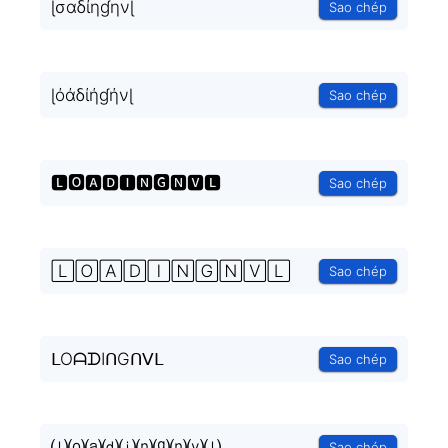
ɭσαδίηɠηνɭ
Sao chép
ɭόάδίήɠήνɭ
Sao chép
🅻🅾🅰🅳🅸🅽🅶🅽🆅🅻
Sao chép
🄻🄾🄰🄳🄸🄽🄶🄽🅅🄻
Sao chép
ᒪOᗩᗪIᑎGᑎᐯᒪ
Sao chép
⒧⒪⒜⒟⒤⒩⒢⒩⒱⒧
Sao chép