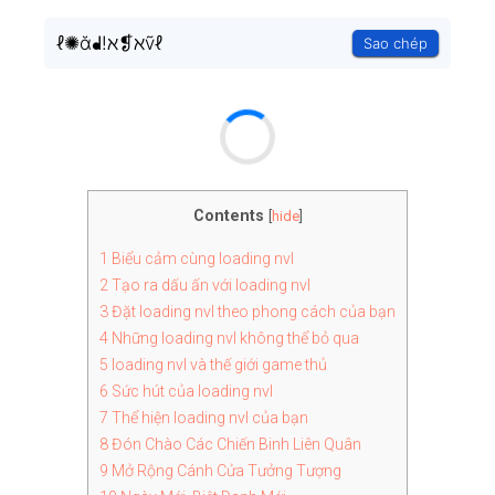
ℓ✺ᾰᖱ!ℵ❡ℵṽℓ
Sao chép
Contents
[
hide
]
1
Biểu cảm cùng loading nvl
2
Tạo ra dấu ấn với loading nvl
3
Đặt loading nvl theo phong cách của bạn
4
Những loading nvl không thể bỏ qua
5
loading nvl và thế giới game thủ
6
Sức hút của loading nvl
7
Thể hiện loading nvl của bạn
8
Đón Chào Các Chiến Binh Liên Quân
9
Mở Rộng Cánh Cửa Tưởng Tượng