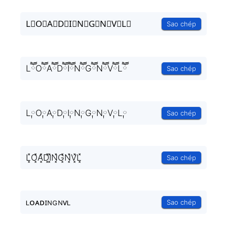
L⃒O⃒A⃒D⃒I⃒N⃒G⃒N⃒V⃒L⃒
Sao chép
LཽOཽAཽDཽIཽNཽGཽNཽVཽLཽ
Sao chép
L༙O༙A༙D༙I༙N༙G༙N༙V༙L༙
Sao chép
L͓̽O͓̽A͓̽D͓̽I͓̽N͓̽G͓̽N͓̽V͓̽L͓̽
Sao chép
ʟᴏᴀᴅɪɴɢɴᴠʟ
Sao chép