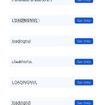
L꙰O꙰A꙰D꙰I꙰N꙰G꙰N꙰V꙰L꙰
Sao chép
l̫o̫a̫d̫i̫n̫g̫n̫v̫l̫
Sao chép
ʟȏѧԀıṅɢṅṿʟ
Sao chép
L͙O͙A͙D͙I͙N͙G͙N͙V͙L͙
Sao chép
l̰̃õ̰ã̰d̰̃ḭ̃ñ̰g̰̃ñ̰ṽ̰l̰̃
Sao chép