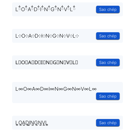
LྂOྂAྂDྂIྂNྂGྂNྂVྂLྂ
Sao chép
L༶O༶A༶D༶I༶N༶G༶N༶V༶L༶
Sao chép
L⃒O⃒A⃒D⃒I⃒N⃒G⃒N⃒V⃒L⃒
Sao chép
L∞O∞A∞D∞I∞N∞G∞N∞V∞L∞
Sao chép
L͚O͚A͚D͚I͚N͚G͚N͚V͚L͚
Sao chép