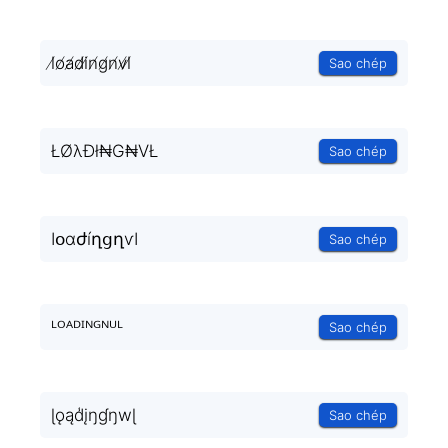
l̸o̸a̸d̸i̸n̸g̸n̸v̸l̸
Sao chép
ŁØλÐł₦G₦VŁ
Sao chép
ӀօɑժíղցղѵӀ
Sao chép
ᴸᴼᴬᴰᴵᴺᴳᴺᵁᴸ
Sao chép
ɭǫąd̾įŋɠŋwɭ
Sao chép