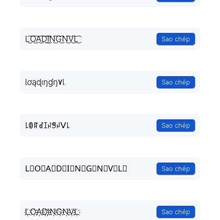
L͜͡O͜͡A͜͡D͜͡I͜͡N͜͡G͜͡N͜͡V͜͡L͜͡
Sao chép
Ɩơąɖıŋɠŋ۷Ɩ
Sao chép
꒒ꂦꍏꀸꀤꈤꁅꈤᐯ꒒
Sao chép
L⃟O⃟A⃟D⃟I⃟N⃟G⃟N⃟V⃟L⃟
Sao chép
L҉O҉A҉D҉I҉N҉G҉N҉V҉L҉
Sao chép