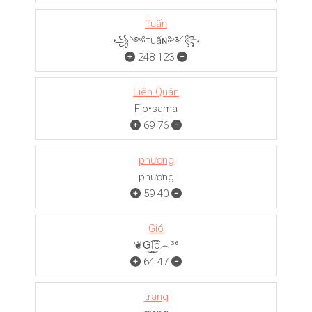
Tuấn
꧁༺тuấɴ༻꧂
248
123
Liên Quân
Flo•sama
69
76
phương
phương
59
40
Gió
❦G͜͡I͜͡ó︵³⁶
64
47
trang