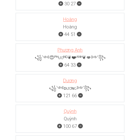
30
27
Hoàng
Hoàng
44
51
Phương Anh
꧁༺😍ᴾᴴươᴺᴳ❦❤️ᴬᴺᴴ❦💋༻꧂
64
33
Dương
꧁༺ᴅươɴԍ༻꧂
121
66
Quỳnh
Quỳnh
100
67