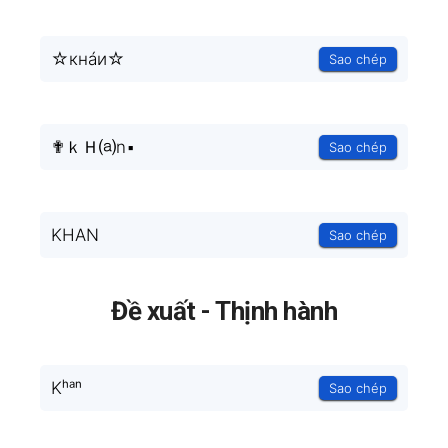
☆кнáи☆
Sao chép
✟ｋＨ⒜n▪
Sao chép
KHAN
Sao chép
Đề xuất - Thịnh hành
Kʰᵃⁿ
Sao chép