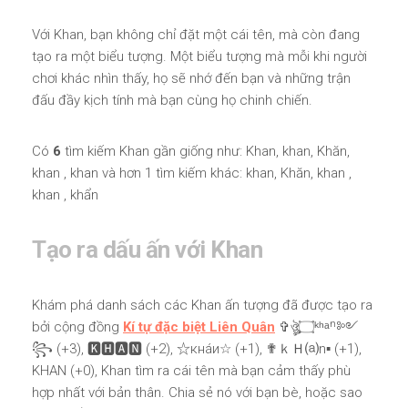
Với Khan, bạn không chỉ đặt một cái tên, mà còn đang
tạo ra một biểu tượng. Một biểu tượng mà mỗi khi người
chơi khác nhìn thấy, họ sẽ nhớ đến bạn và những trận
đấu đầy kịch tính mà bạn cùng họ chinh chiến.
Có
6
tìm kiếm Khan gần giống như: Khan, khan, Khăn,
khan , khan và hơn 1 tìm kiếm khác: khan, Khăn, khan ,
khan , khẩn
Tạo ra dấu ấn với Khan
Khám phá danh sách các Khan ấn tượng đã được tạo ra
bởi cộng đồng
Kí tự đặc biệt Liên Quân
✞ঔৣ۝ᵏʰᵃⁿ༻
꧂ (+3), 🅺🅷🅰🅽 (+2), ☆кнáи☆ (+1), ✟ｋＨ⒜n▪ (+1),
KHAN (+0), Khan tìm ra cái tên mà bạn cảm thấy phù
hợp nhất với bản thân. Chia sẻ nó với bạn bè, hoặc sao