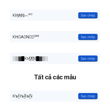
KH҉A҉N҉︵ᵏ¹¹
Sao chép
KH⃘A⃘N⃘︵²ᵏ⁶
Sao chép
░▒▓█KH̸͟͞A̸͟͞N̸͟͞█▓▒░
Sao chép
Tất cả các mẫu
K๖ۣۜH๖ۣۜA๖ۣۜN
Sao chép