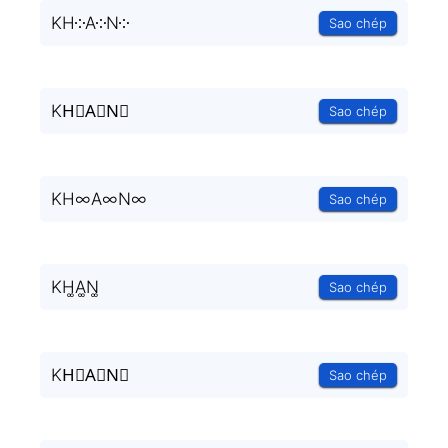
KH༶A༶N༶
Sao chép
KH⃒A⃒N⃒
Sao chép
KH∞A∞N∞
Sao chép
KH͚A͚N͚
Sao chép
KH⃒A⃒N⃒
Sao chép