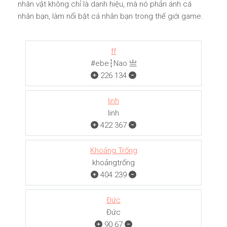
nhân vật không chỉ là danh hiệu, mà nó phản ánh cá
nhân bạn, làm nổi bật cá nhân bạn trong thế giới game.
ff
#ebe┆Nao 亗
226
134
linh
linh
422
367
Khoảng Trống
khoảngㅤㅤㅤtrống
404
239
Đức
Đức
90
67