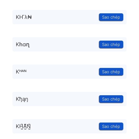
KҤλ₦
Sao chép
Kհɑղ
Sao chép
Kᴴᴬᴺ
Sao chép
Kђąŋ
Sao chép
KH̺͆A̺͆N̺͆
Sao chép