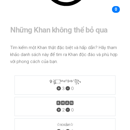
0
Những Khan không thể bỏ qua
Tìm kiếm một Khan thật đặc biệt và hấp dẫn? Hãy tham
khảo danh sách này để tìm ra Khan độc đáo và phù hợp
với phong cách của bạn.
✞ঔৣ۝ᵏʰᵃⁿ༻꧂
3
0
🅺🅷🅰🅽
2
0
☆кнáи☆