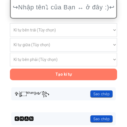
Tạo kí tự
✞ঔৣ۝ᵏʰᵃⁿ༻꧂
Sao chép
🅺🅷🅰🅽
Sao chép