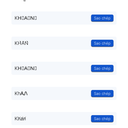
KH⃗A⃗N⃗
Sao chép
KH͛A͛N͛
Sao chép
KH⃒A⃒N⃒
Sao chép
KhᎪᏁ
Sao chép
Kh̸a̸n̸
Sao chép