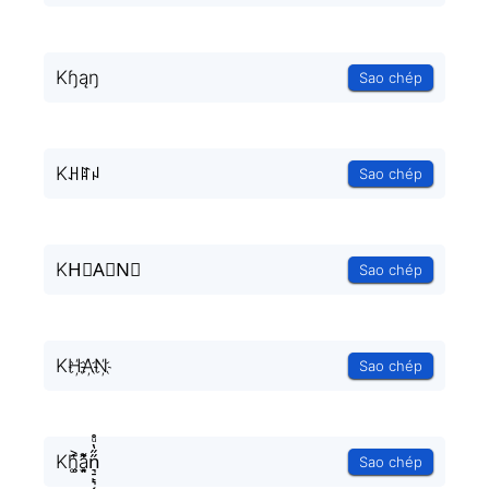
Kɧąŋ
Sao chép
Kꃅꍏꈤ
Sao chép
KH⃟A⃟N⃟
Sao chép
KH҉A҉N҉
Sao chép
Kh͚̖̜̍̃͐a̘̫͈̭͌͛͌̇̇̍n͉̠̙͉̗̺̋̋̔ͧ̊
Sao chép