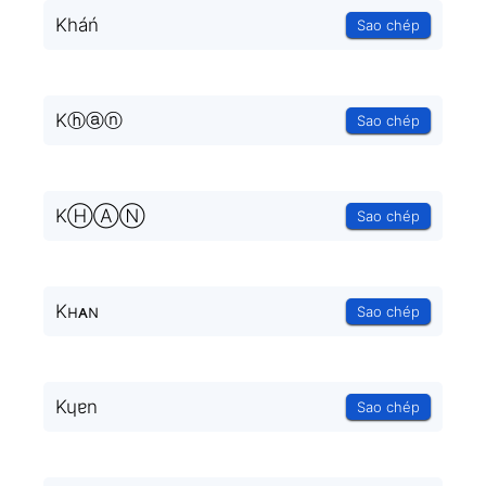
Kháń
Sao chép
Kⓗⓐⓝ
Sao chép
KⒽⒶⓃ
Sao chép
Kнᴀɴ
Sao chép
Kɥɐn
Sao chép