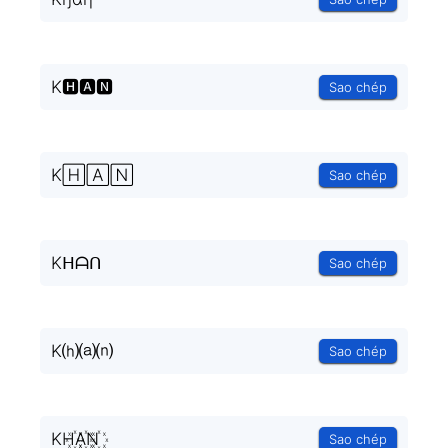
K🅷🅰🅽
Sao chép
K🄷🄰🄽
Sao chép
Kᕼᗩᑎ
Sao chép
K⒣⒜⒩
Sao chép
KH꙰A꙰N꙰
Sao chép