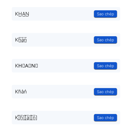
KH͟A͟N͟
Sao chép
Kh̲̅a̲̅n̲̅
Sao chép
KH⃣A⃣N⃣
Sao chép
Kh̾a̾n̾
Sao chép
K[̲̅h̲̅][̲̅a̲̅][̲̅n̲̅]
Sao chép