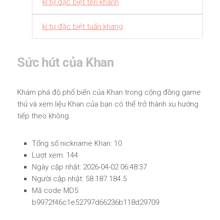
kí tự đặc biệt tên khanh
kí tự đặc biệt tuấn khang
Sức hút của Khan
Khám phá độ phổ biến của Khan trong cộng đồng game
thủ và xem liệu Khan của bạn có thể trở thành xu hướng
tiếp theo không.
Tổng số nickname Khan: 10
Lượt xem: 144
Ngày cập nhật: 2026-04-02 06:48:37
Người cập nhật: 58.187.184.5
Mã code MD5:
b9972f46c1e52797d66236b118d29709