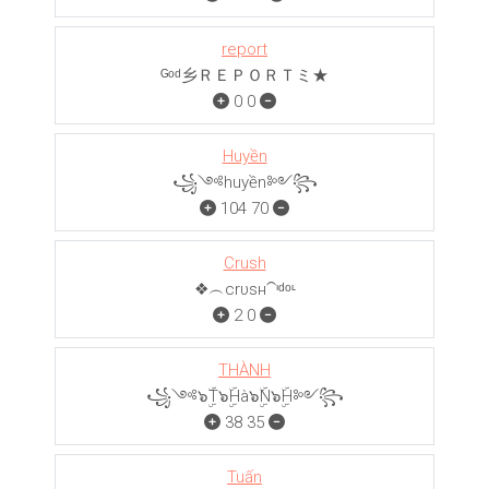
report
ᴳᵒᵈ乡ＲＥＰＯＲＴミ★
0
0
Huyền
꧁༺huyền༻꧂
104
70
Crush
❖︵crυѕн⁀ᶦᵈᵒᶫ
2
0
THÀNH
꧁༺๖ۣۜT๖ۣۜHà๖ۣۜN๖ۣۜH༻꧂
38
35
Tuấn