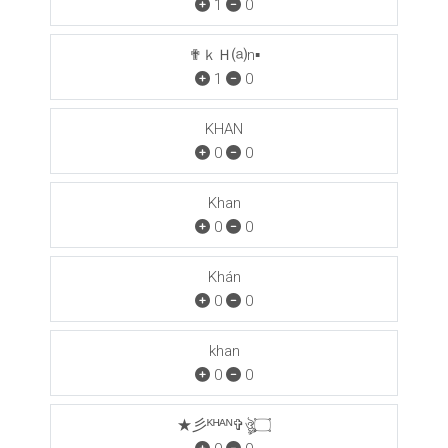
1
0
✟ｋＨ⒜n▪
1
0
KHAN
0
0
Khan
0
0
Khán
0
0
khan
0
0
★彡ᴷᴴᴬᴺ✞ঔৣ۝