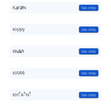
KℋᎯℕ
Sao chép
KH͎A͎N͎
Sao chép
KᏂᎯᏁ
Sao chép
KH̐A̐N̐
Sao chép
KHྂAྂNྂ
Sao chép