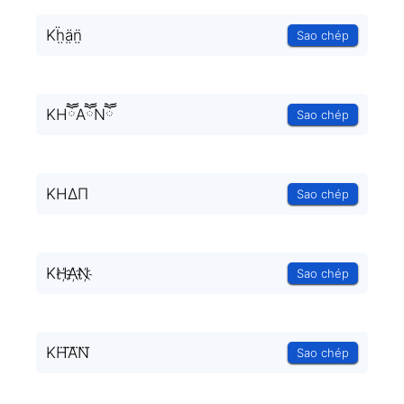
Kḧ̤ä̤n̤̈
Sao chép
KHཽAཽNཽ
Sao chép
KHΔΠ
Sao chép
KH҉A҉N҉
Sao chép
KH⃜A⃜N⃜
Sao chép