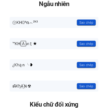
Ngẫu nhiên
㋡KH⃗ᴬռ︵²ᵏ³
Sao chép
™Kᕼ🄰иミ★
Sao chép
¿Khąｎ╰❥
Sao chép
ॐKђA꙰Ｎ☢
Sao chép
Kiểu chữ đối xứng