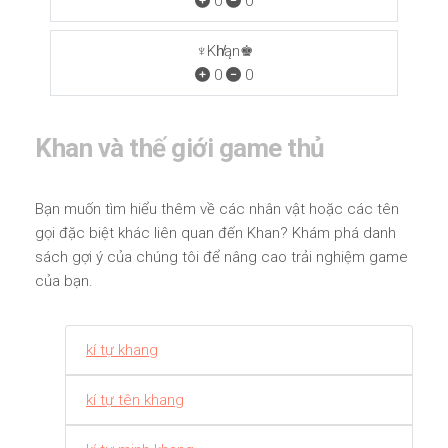
0
0
♆Kh̸ąn♚
0
0
Khan và thế giới game thủ
Bạn muốn tìm hiểu thêm về các nhân vật hoặc các tên
gọi đặc biệt khác liên quan đến Khan? Khám phá danh
sách gợi ý của chúng tôi để nâng cao trải nghiệm game
của bạn.
kí tự khang
kí tự tên khang