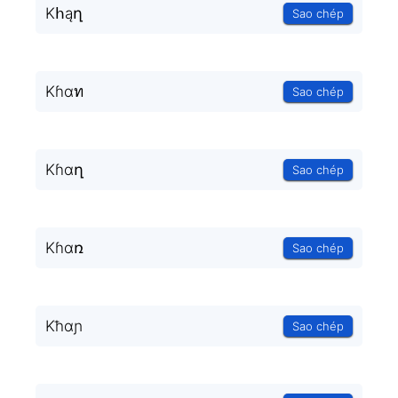
Kհąղ
Sao chép
Kɦαท
Sao chép
Kɦɑղ
Sao chép
Kɦɑռ
Sao chép
Kħɑɲ
Sao chép