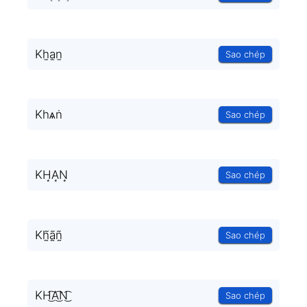
Kh̫a̫n̫
Sao chép
Kһѧṅ
Sao chép
KH͙A͙N͙
Sao chép
Kh̰̃ã̰ñ̰
Sao chép
KH͜͡A͜͡N͜͡
Sao chép