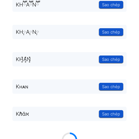
KHཽAཽNཽ
Sao chép
KH༙A༙N༙
Sao chép
KH͓̽A͓̽N͓̽
Sao chép
Kʜᴀɴ
Sao chép
Kℏᾰℵ
Sao chép