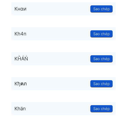
Kнαи
Sao chép
Kh4n
Sao chép
KĤÁŃ
Sao chép
Kђคภ
Sao chép
Khän
Sao chép