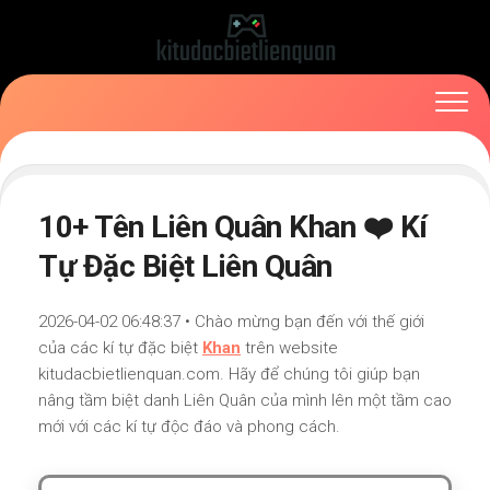
Skip
to
content
10+ Tên Liên Quân Khan ❤️ Kí
Tự Đặc Biệt Liên Quân
2026-04-02 06:48:37 • Chào mừng bạn đến với thế giới
của các kí tự đặc biệt
Khan
trên website
kitudacbietlienquan.com. Hãy để chúng tôi giúp bạn
nâng tầm biệt danh Liên Quân của mình lên một tầm cao
mới với các kí tự độc đáo và phong cách.