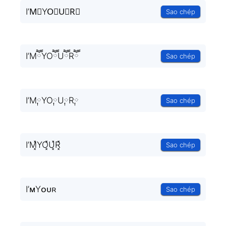
I’M⃒YO⃒U⃒R⃒
Sao chép
I’MཽYOཽUཽRཽ
Sao chép
I’M༙YO༙U༙R༙
Sao chép
I’M͓̽YO͓̽U͓̽R͓̽
Sao chép
I’ᴍYᴏᴜʀ
Sao chép