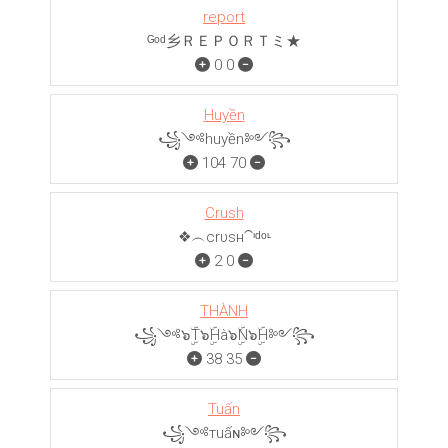
report
ᴳᵒᵈ乡ＲＥＰＯＲＴミ★
0
0
Huyền
꧁༺huyền༻꧂
104
70
Crush
❖︵crυѕн⁀ᶦᵈᵒᶫ
2
0
THÀNH
꧁༺๖ۣۜT๖ۣۜHà๖ۣۜN๖ۣۜH༻꧂
38
35
Tuấn
꧁༺тuấɴ༻꧂