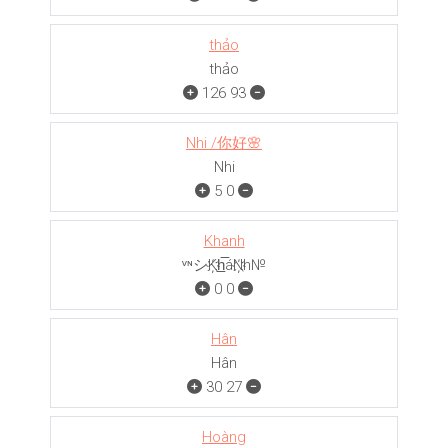
thảo
thảo
126
93
Nhi /你好🌸
Nhi
5
0
Khanh
ᵛᶰシK҉h̲̅áN҉h№
0
0
Hân
Hân
30
27
Hoàng