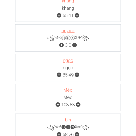
khang
khang
65
41
huy×.×
꧁༺ⒽⓊⓎ༻꧂
3
0
ngọc
ngọc
85
49
Mèo
Mèo
103
83
bin
꧁༺🅑🅘🅝༻꧂
68
26