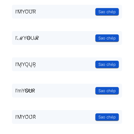
I’M⃜YO⃜U⃜R⃜
Sao chép
I’ℳYᎾUℛ
Sao chép
I’M͎YO͎U͎R͎
Sao chép
I’mYᏫᏌᖇ
Sao chép
I’M̐YO̐U̐R̐
Sao chép