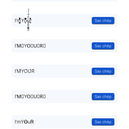
I’m̘͈̺̪͓ͩ͂̾ͪ̀̋Yo͎̜̓̇ͫ̉͊ͨ͊u̟͎̲͕̼̳͉̲ͮͫͭ̋ͭ͛ͣ̈r̼̯̤̈ͭ̃ͨ̆
Sao chép
I’M⃗YO⃗U⃗R⃗
Sao chép
I’M͛YO͛U͛R͛
Sao chép
I’M⃒YO⃒U⃒R⃒
Sao chép
I’mYᎾuᏒ
Sao chép