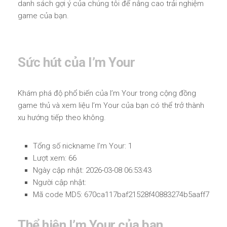
danh sách gợi ý của chúng tôi để nâng cao trải nghiệm
game của bạn.
Sức hút của I’m Your
Khám phá độ phổ biến của I’m Your trong cộng đồng
game thủ và xem liệu I’m Your của bạn có thể trở thành
xu hướng tiếp theo không.
Tổng số nickname I’m Your: 1
Lượt xem: 66
Ngày cập nhật: 2026-03-08 06:53:43
Người cập nhật:
Mã code MD5: 670ca117baf21528f40883274b5aaff7
Thể hiện I’m Your của bạn