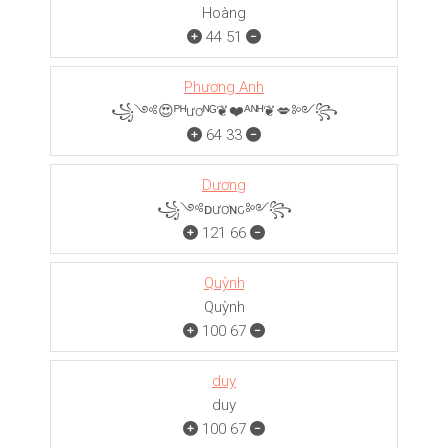
Hoàng
44
51
Phương Anh
꧁༺😍ᴾᴴươᴺᴳ❦❤️ᴬᴺᴴ❦💋༻꧂
64
33
Dương
꧁༺ᴅươɴԍ༻꧂
121
66
Quỳnh
Quỳnh
100
67
duy
duy
100
67