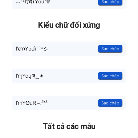
︵¹²I’⒨۱Yօυɾ✟
Sao chép
Kiểu chữ đối xứng
I’ണYօմɾᴾᴿᴼシ
Sao chép
I’ɱYơųཞ‿✶
Sao chép
I’mYᎾuᏒ︵²ᵏ³
Sao chép
Tất cả các mẫu