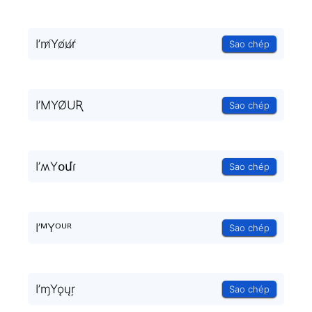
I’m̸Yo̸u̸r̸
Sao chép
I’MYØUƦ
Sao chép
I’ʍYօմɾ
Sao chép
I’ᴹYᴼᵁᴿ
Sao chép
I’ɱYǫųŗ
Sao chép