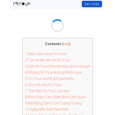
I’ՊY✺ṳԻ
Sao chép
Contents
[
hide
]
1
Biểu cảm cùng I’m Your
2
Tạo ra dấu ấn với I’m Your
3
Đặt I’m Your theo phong cách của bạn
4
Những I’m Your không thể bỏ qua
5
I’m Your và thế giới game thủ
6
Sức hút của I’m Your
7
Thể hiện I’m Your của bạn
8
Đón Chào Các Chiến Binh Liên Quân
9
Mở Rộng Cánh Cửa Tưởng Tượng
10
Ngày Mới, Biệt Danh Mới