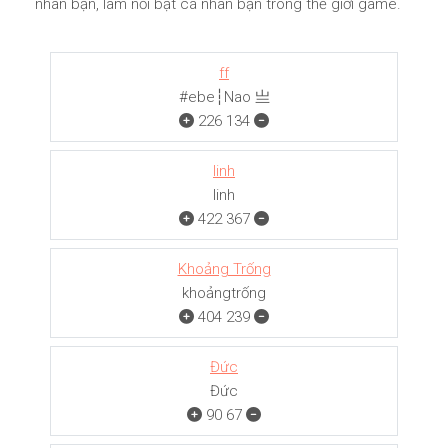
nhân bạn, làm nổi bật cá nhân bạn trong thế giới game.
ff
#ebe┆Nao 亗
226
134
linh
linh
422
367
Khoảng Trống
khoảngㅤㅤㅤtrống
404
239
Đức
Đức
90
67