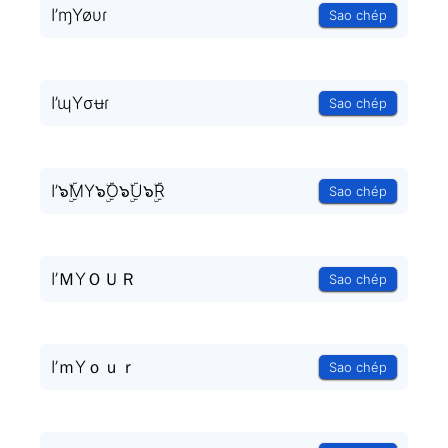
I’ɱYøυɾ
Sao chép
I’ɰYσʉɾ
Sao chép
I’๖ۣۜMY๖ۣۜO๖ۣۜU๖ۣۜR
Sao chép
I’ＭYＯＵＲ
Sao chép
I’ｍYｏｕｒ
Sao chép