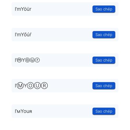
I’mYöür
Sao chép
I’mYőúŕ
Sao chép
I’ⓜYⓞⓤⓡ
Sao chép
I’ⓂYⓄⓊⓇ
Sao chép
I’мYouʀ
Sao chép