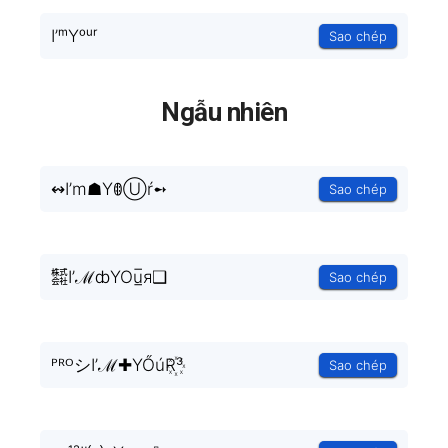
I’ᵐYᵒᵘʳ
Sao chép
Ngẫu nhiên
↭I’m☗YꂦⓊŕ➻
Sao chép
㍿I’ℳȸYOu̲̅я❑
Sao chép
ᴾᴿᴼシI’ℳ✚YŐúR꙰³
Sao chép