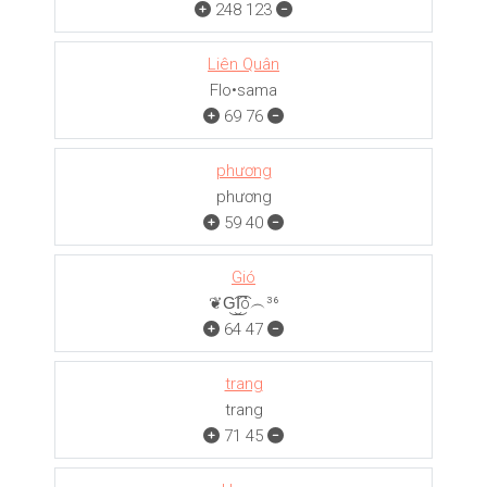
248
123
Liên Quân
Flo•sama
69
76
phương
phương
59
40
Gió
❦G͜͡I͜͡ó︵³⁶
64
47
trang
trang
71
45