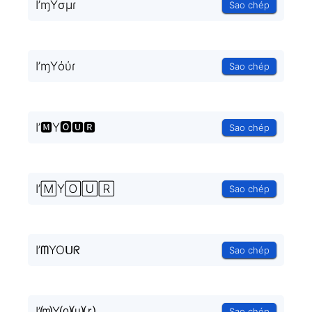
I’ɱYσμɾ
Sao chép
I’ɱYόύɾ
Sao chép
I’🅼Y🅾🆄🆁
Sao chép
I’🄼Y🄾🅄🅁
Sao chép
I’ᗰYOᑌᖇ
Sao chép
I’⒨Y⒪⒰⒭
Sao chép