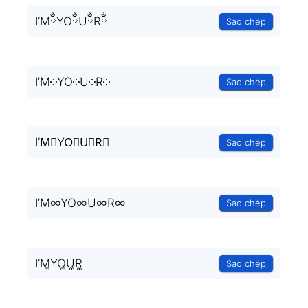
I’MྂYOྂUྂRྂ
Sao chép
I’M༶YO༶U༶R༶
Sao chép
I’M⃒YO⃒U⃒R⃒
Sao chép
I’M∞YO∞U∞R∞
Sao chép
I’M͚YO͚U͚R͚
Sao chép