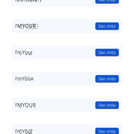
I’M꙰YO꙰U꙰R꙰
Sao chép
I’m̫Yo̫u̫r̫
Sao chép
I’ṃYȏȗя
Sao chép
I’M͙YO͙U͙R͙
Sao chép
I’m̰̃Yõ̰ṵ̃r̰̃
Sao chép