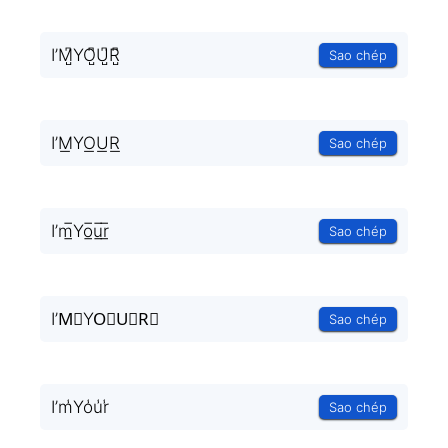
I’M̺͆YO̺͆U̺͆R̺͆
Sao chép
I’M͟YO͟U͟R͟
Sao chép
I’m̲̅Yo̲̅u̲̅r̲̅
Sao chép
I’M⃣YO⃣U⃣R⃣
Sao chép
I’m̾Yo̾u̾r̾
Sao chép