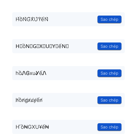
H͛ồN͛G͛X͛U͛Y͛ếN͛
Sao chép
H⃒ồN⃒G⃒X⃒U⃒Y⃒ếN⃒
Sao chép
hồᏁᎶxuᎽếᏁ
Sao chép
h̸ồn̸g̸x̸u̸y̸ến̸
Sao chép
Ҥồ₦GXU¥ế₦
Sao chép