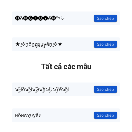
🅗ồ🅝🅖🅧🅤🅨ế🅝ᵛᶰシ
Sao chép
★彡h̠ồn̠g̠x̠u̠y̠ến̠彡★
Sao chép
Tất cả các mẫu
๖ۣۜHồ๖ۣۜN๖ۣۜG๖ۣۜX๖ۣۜU๖ۣۜYế๖ۣۜN
Sao chép
нồиɢχυуếи
Sao chép