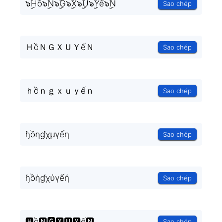
๖ۣۜHồ๖ۣۜN๖ۣۜG๖ۣۜX๖ۣۜU๖ۣۜYế๖ۣۜN
Sao chép
ＨồＮＧＸＵＹếＮ
Sao chép
ｈồｎｇｘｕｙếｎ
Sao chép
ɧồηɠχμγếη
Sao chép
ɧồήɠχύγếή
Sao chép
🅷ồ🅽🅶🆇🆄🆈ế🅽
Sao chép