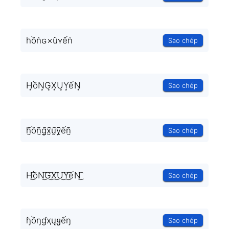
һồṅɢ×ȗʏếṅ
Sao chép
H͙ồN͙G͙X͙U͙Y͙ếN͙
Sao chép
h̰̃ồñ̰g̰̃x̰̃ṵ̃ỹ̰ếñ̰
Sao chép
H͜͡ồN͜͡G͜͡X͜͡U͜͡Y͜͡ếN͜͡
Sao chép
ɧồŋɠҳųყếŋ
Sao chép