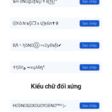
๖ҤồN⃗ɠ❒X̥ͦ๖ۣۜUＹế🄽™
Sao chép
〄hồＮ๖ۣۜG❐ｘU꙰ɤếภ✝✞
Sao chép
ᎮᏁ丶ɧồN⃗Ⓖ◔×ⓤy̫ế๖ۣۜN✔
Sao chép
☥ɧồńﻮ ➻xųʎếղ⁴
Sao chép
Kiểu chữ đối xứng
H⃣ồN⃣G⃣X⃣U⃣Y⃣ếN⃣ᴾᴿᴼシ
Sao chép