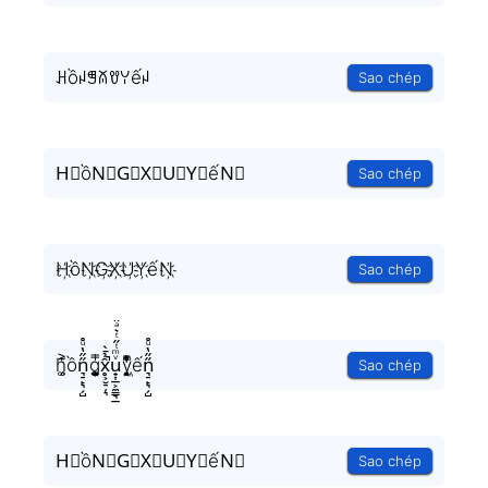
ꃅồꈤꁅꊼꀎꌩếꈤ
Sao chép
H⃟ồN⃟G⃟X⃟U⃟Y⃟ếN⃟
Sao chép
H҉ồN҉G҉X҉U҉Y҉ếN҉
Sao chép
h͚̖̜̍̃͐ồn͉̠̙͉̗̺̋̋̔ͧ̊g͎͚̥͎͔͕ͥ̿x̥͕̮̠̦͉̑̉̄̀̚u̟͎̲͕̼̳͉̲ͮͫͭ̋ͭ͛ͣ̈y͉̝͖̻̯ͮ̒̂ͮ͋ͫͨến͉̠̙͉̗̺̋̋̔ͧ̊
Sao chép
H⃗ồN⃗G⃗X⃗U⃗Y⃗ếN⃗
Sao chép