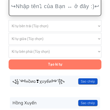
Tạo kí tự
꧁༺нồиɢ❣χυуếи༻꧂
Sao chép
Hồng Xuyến
Sao chép