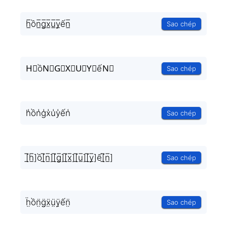
h̲̅ồn̲̅g̲̅x̲̅u̲̅y̲̅ến̲̅
Sao chép
H⃣ồN⃣G⃣X⃣U⃣Y⃣ếN⃣
Sao chép
h̾ồn̾g̾x̾u̾y̾ến̾
Sao chép
[̲̅h̲̅]ồ[̲̅n̲̅][̲̅g̲̅][̲̅x̲̅][̲̅u̲̅][̲̅y̲̅]ế[̲̅n̲̅]
Sao chép
ḧ̤ồn̤̈g̤̈ẍ̤ṳ̈ÿ̤ến̤̈
Sao chép