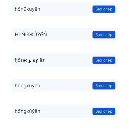
hồn9xuyến
Sao chép
ĤồŃĞЖÚŶếŃ
Sao chép
ђồภﻮ א ยץ ếภ
Sao chép
hồnġxüÿến
Sao chép
hồńgxúýếń
Sao chép