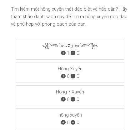
Tìm kiếm một hồng xuyến thật đặc biệt và hấp dẫn? Hãy
tham khảo danh sách này để tìm ra hồng xuyến độc đáo
và phù hợp với phong cách của bạn.
꧁༺нồиɢ❣χυуếи༻꧂
1
0
Hồng Xuyến
0
0
HồngヽXuyến
0
0
hồng xuyến
0
0