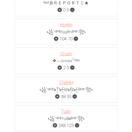
ᴳᵒᵈ乡ＲＥＰＯＲＴミ★
0
0
Huyền
꧁༺huyền༻꧂
104
70
Crush
❖︵crυѕн⁀ᶦᵈᵒᶫ
2
0
THÀNH
꧁༺๖ۣۜT๖ۣۜHà๖ۣۜN๖ۣۜH༻꧂
38
35
Tuấn
꧁༺тuấɴ༻꧂
248
123