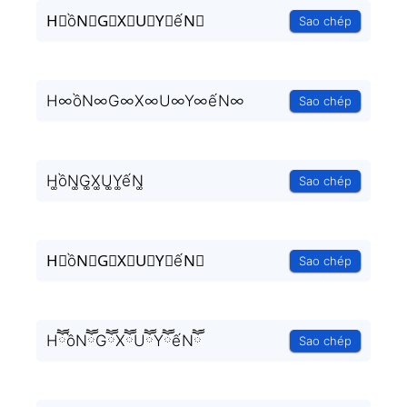
H⃒ồN⃒G⃒X⃒U⃒Y⃒ếN⃒
Sao chép
H∞ồN∞G∞X∞U∞Y∞ếN∞
Sao chép
H͚ồN͚G͚X͚U͚Y͚ếN͚
Sao chép
H⃒ồN⃒G⃒X⃒U⃒Y⃒ếN⃒
Sao chép
HཽồNཽGཽXཽUཽYཽếNཽ
Sao chép