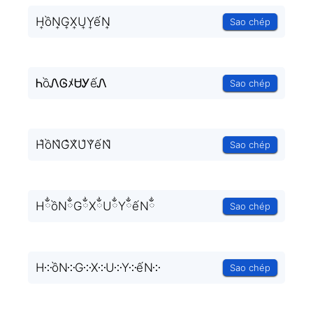
H͎ồN͎G͎X͎U͎Y͎ếN͎
Sao chép
ᏂồᏁᎶﾒᏌᎩếᏁ
Sao chép
H̐ồN̐G̐X̐U̐Y̐ếN̐
Sao chép
HྂồNྂGྂXྂUྂYྂếNྂ
Sao chép
H༶ồN༶G༶X༶U༶Y༶ếN༶
Sao chép