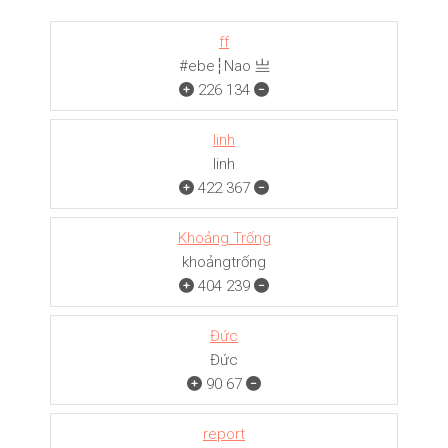
ff
#ebe┆Nao 亗
226
134
linh
linh
422
367
Khoảng Trống
khoảngㅤㅤㅤtrống
404
239
Đức
Đức
90
67
report