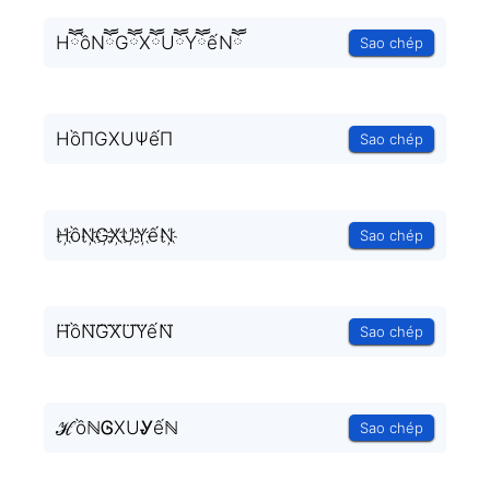
HཽồNཽGཽXཽUཽYཽếNཽ
Sao chép
HồΠGXUΨếΠ
Sao chép
H҉ồN҉G҉X҉U҉Y҉ếN҉
Sao chép
H⃜ồN⃜G⃜X⃜U⃜Y⃜ếN⃜
Sao chép
ℋồℕᎶXUᎽếℕ
Sao chép