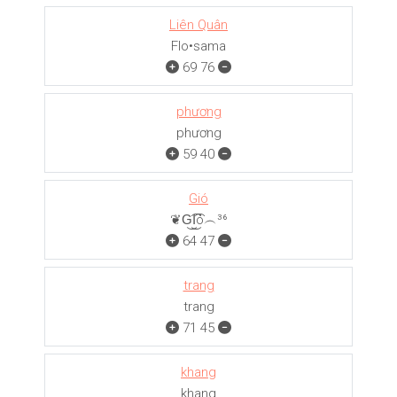
Liên Quân
Flo•sama
69
76
phương
phương
59
40
Gió
❦G͜͡I͜͡ó︵³⁶
64
47
trang
trang
71
45
khang
khang