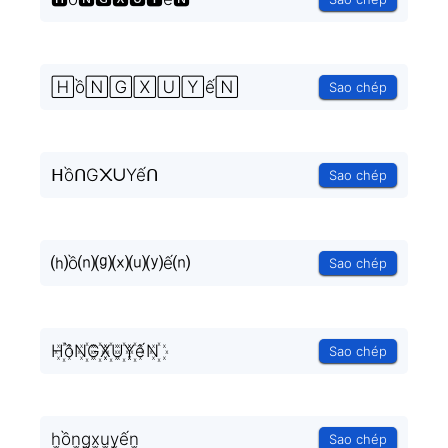
🄷ồ🄽🄶🅇🅄🅈ế🄽
Sao chép
ᕼồᑎG᙭ᑌYếᑎ
Sao chép
⒣ồ⒩⒢⒳⒰⒴ế⒩
Sao chép
H꙰ồN꙰G꙰X꙰U꙰Y꙰ếN꙰
Sao chép
h̫ồn̫g̫x̫u̫y̫ến̫
Sao chép