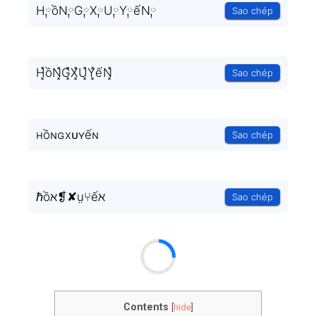
H༙ồN༙G༙X༙U༙Y༙ếN༙
Sao chép
H͓̽ồN͓̽G͓̽X͓̽U͓̽Y͓̽ếN͓̽
Sao chép
ʜồɴɢxᴜʏếɴ
Sao chép
ℏồℵ❡✘ṳ⑂ếℵ
Sao chép
Contents
[
hide
]