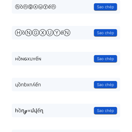
ⓗồⓝⓖⓧⓤⓨếⓝ
Sao chép
ⒽồⓃⒼⓍⓊⓎếⓃ
Sao chép
нồɴԍxuʏếɴ
Sao chép
ɥồnɓxnʎến
Sao chép
հồղℊ×մվếղ
Sao chép