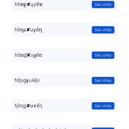
ɦồทջ✘ųƴếท
Sao chép
ɦồղɕ✘ʊɣếղ
Sao chép
ɦồռɠ✘υყếռ
Sao chép
ħồɲɠჯυʎếɲ
Sao chép
ɧồɳɡ✘ʉɤếɳ
Sao chép