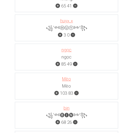
65
41
huy×.×
꧁༺ⒽⓊⓎ༻꧂
3
0
ngọc
ngọc
85
49
Mèo
Mèo
103
83
bin
꧁༺🅑🅘🅝༻꧂
68
26