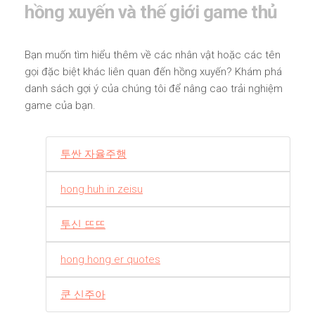
hồng xuyến và thế giới game thủ
Bạn muốn tìm hiểu thêm về các nhân vật hoặc các tên
gọi đặc biệt khác liên quan đến hồng xuyến? Khám phá
danh sách gợi ý của chúng tôi để nâng cao trải nghiệm
game của bạn.
투싼 자율주행
hong huh in zeisu
투신 뜨뜨
hong hong er quotes
쿤 신주아