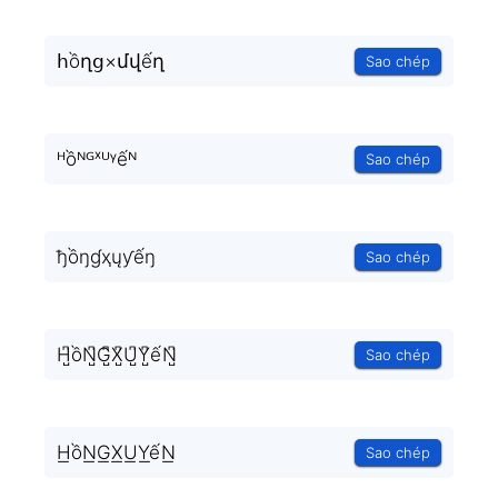
հồղց×մվếղ
Sao chép
ᴴồᴺᴳˣᵁᵞếᴺ
Sao chép
ђồŋɠҳųƴếŋ
Sao chép
H̺͆ồN̺͆G̺͆X̺͆U̺͆Y̺͆ếN̺͆
Sao chép
H͟ồN͟G͟X͟U͟Y͟ếN͟
Sao chép