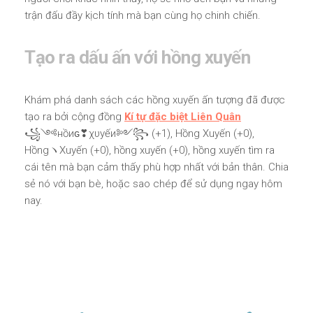
trận đấu đầy kịch tính mà bạn cùng họ chinh chiến.
Tạo ra dấu ấn với hồng xuyến
Khám phá danh sách các hồng xuyến ấn tượng đã được
tạo ra bởi cộng đồng
Kí tự đặc biệt Liên Quân
꧁༺нồиɢ❣χυуếи༻꧂ (+1), Hồng Xuyến (+0),
HồngヽXuyến (+0), hồng xuyến (+0), hồng xuyến tìm ra
cái tên mà bạn cảm thấy phù hợp nhất với bản thân. Chia
sẻ nó với bạn bè, hoặc sao chép để sử dụng ngay hôm
nay.