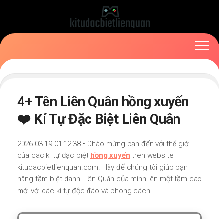
Skip
to
content
4+ Tên Liên Quân hồng xuyến
❤️ Kí Tự Đặc Biệt Liên Quân
2026-03-19 01:12:38 • Chào mừng bạn đến với thế giới
của các kí tự đặc biệt
hồng xuyến
trên website
kitudacbietlienquan.com. Hãy để chúng tôi giúp bạn
nâng tầm biệt danh Liên Quân của mình lên một tầm cao
mới với các kí tự độc đáo và phong cách.