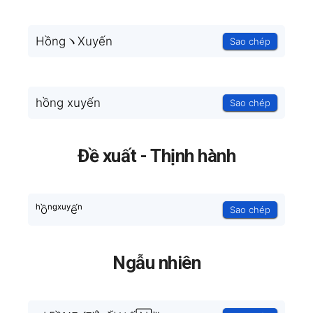
HồngヽXuyến
Sao chép
hồng xuyến
Sao chép
Đề xuất - Thịnh hành
ʰồⁿᵍˣᵘʸếⁿ
Sao chép
Ngẫu nhiên