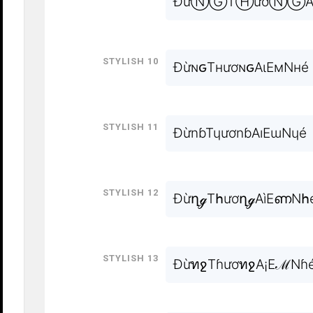
ĐừⓃⒼTⒽươⓃⒼ
Stylish 10
ĐừɴԍTнươɴԍAιEмNнé
Stylish 11
ĐừnɓTɥươnɓAıEɯNɥé
Stylish 12
ĐừղℊTհươղℊAìEണNհ
Stylish 13
ĐừทջTɦươทջA¡EℳNɦ