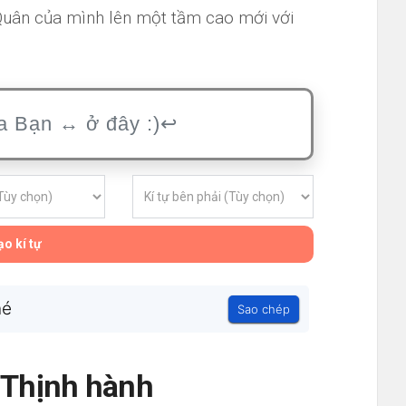
 Quân của mình lên một tầm cao mới với
o kí tự
hé
Sao chép
- Thịnh hành