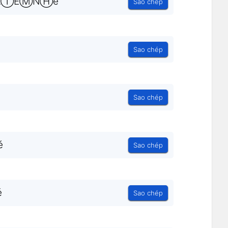
AⒾEⓂNⒽé
Sao chép
Sao chép
Sao chép
é
Sao chép
é
Sao chép