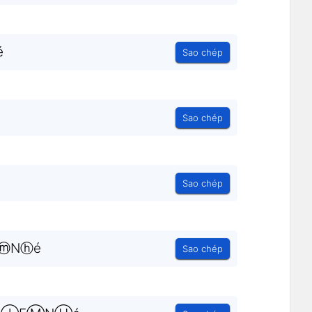
ђé
Sao chép
Sao chép
Sao chép
ⓜNⓗé
Sao chép