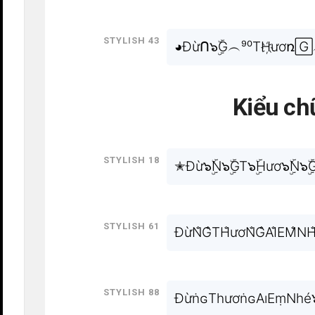
Stylish 43
◕Đừᑎ๖ۣۜG︵⁹⁰TH҉ươռ
Kiểu ch
Stylish 18
✭Đừ๖ۣۜN๖ۣۜGT๖ۣۜHươ๖ۣۜN๖ۣۜ
Stylish 61
ĐừN̐G̐TH̐ươN̐G̐AI̐EM̐N
Stylish 88
ĐừṅɢTһươṅɢAıEṃNһé๖