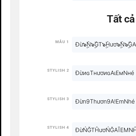
Tất c
Mẫu 1
Đừ๖ۣۜN๖ۣۜGT๖ۣۜHươ๖ۣۜN๖ۣۜGA
Stylish 2
ĐừиɢTнươиɢAιEмNнé
Stylish 3
Đừn9Thươn9A!EmNhé
Stylish 4
ĐừŃĞTĤươŃĞAĨEMN