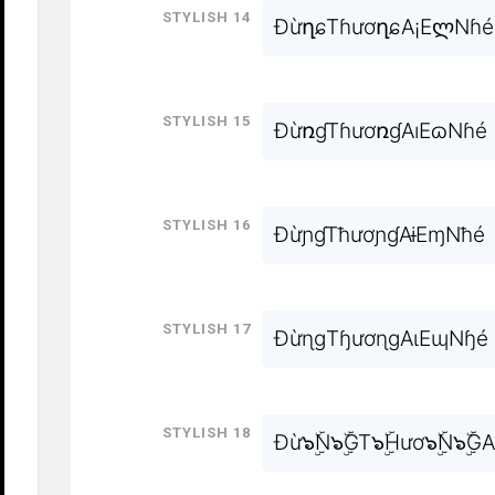
Stylish 14
ĐừղɕTɦươղɕA¡EლNɦé
Stylish 15
ĐừռɠTɦươռɠAıEɷNɦé
Stylish 16
ĐừɲɠTħươɲɠAɨEɱNħé
Stylish 17
ĐừɳɡTɧươɳɡAɩEɰNɧé
Stylish 18
Đừ๖ۣۜN๖ۣۜGT๖ۣۜHươ๖ۣۜN๖ۣۜGA