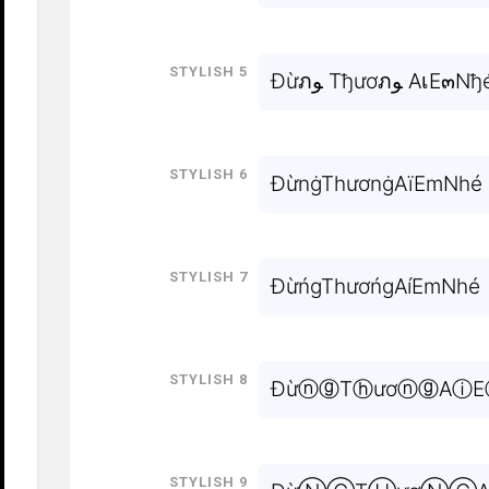
Stylish 5
Đừภﻮ Tђươภﻮ AเE๓N
Stylish 6
ĐừnġThươnġAïEmNhé
Stylish 7
ĐừńgThươńgAíEmNhé
Stylish 8
ĐừⓝⓖTⓗươⓝⓖAⓘE
Stylish 9