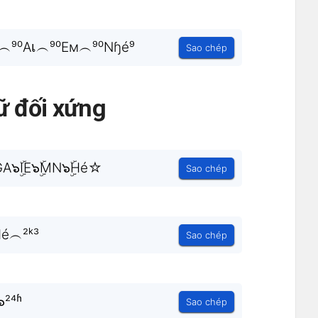
︵⁹⁰Aเ︵⁹⁰Eм︵⁹⁰Nɧé⁹
Sao chép
ữ đối xứng
GA๖ۣۜIE๖ۣۜMN๖ۣۜHé☆
Sao chép
H̐é︵²ᵏ³
Sao chép
²⁴ʱ
Sao chép