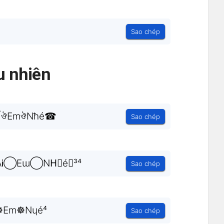
Sao chép
 nhiên
̺ɢঔAĨঔEmঔNħé☎
Sao chép
AᎥ◯Eɯ◯NH⃗é︵³⁴
Sao chép
☸Em☸Nɥé⁴
Sao chép