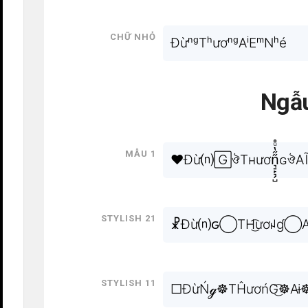
Chữ nhỏ
ĐừⁿᵍTʰươⁿᵍAⁱEᵐNʰé
Ngẫu
Mẫu 1
❤Đừ⒩🄶ঔTнươn͉̠̙͉̗̋̋̔ͧ̊
Stylish 21
☧Đừ⒩ԍ◯TH͜͡ươꈤɠ◯
Stylish 11
□ĐừŃℊ☸TĤươńG͜͡☸Aɨ