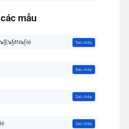
ả các mẫu
๖ۣۜIE๖ۣۜMN๖ۣۜHé
Sao chép
Sao chép
Sao chép
Ĥé
Sao chép