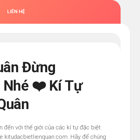
LIÊN HỆ
Quân Đừng
 Nhé ❤️ Kí Tự
 Quân
ến với thế giới của các kí tự đặc biệt
e kitudacbietlienquan.com. Hãy để chúng