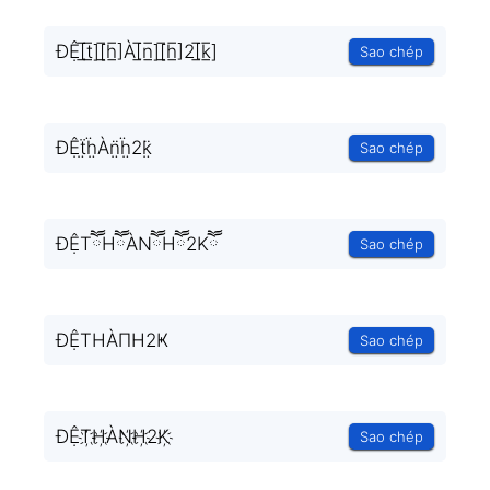
ĐỆ[̲̅t̲̅][̲̅h̲̅]À[̲̅n̲̅][̲̅h̲̅]2[̲̅k̲̅]
Sao chép
ĐỆẗ̤ḧ̤Àn̤̈ḧ̤2k̤̈
Sao chép
ĐỆTཽHཽÀNཽHཽ2Kཽ
Sao chép
ĐỆTHÀΠH2Ҝ
Sao chép
ĐỆT҉H҉ÀN҉H҉2K҉
Sao chép