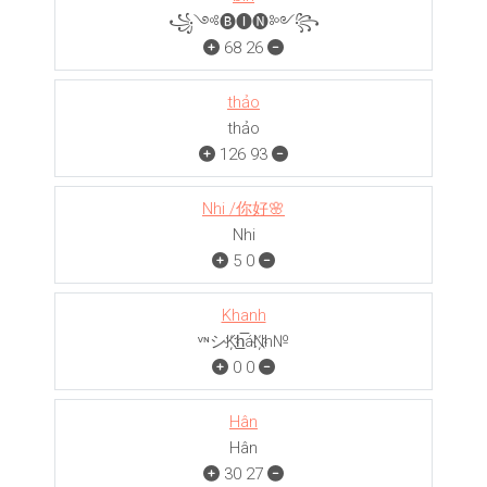
꧁༺🅑🅘🅝༻꧂
68
26
thảo
thảo
126
93
Nhi /你好🌸
Nhi
5
0
Khanh
ᵛᶰシK҉h̲̅áN҉h№
0
0
Hân
Hân
30
27