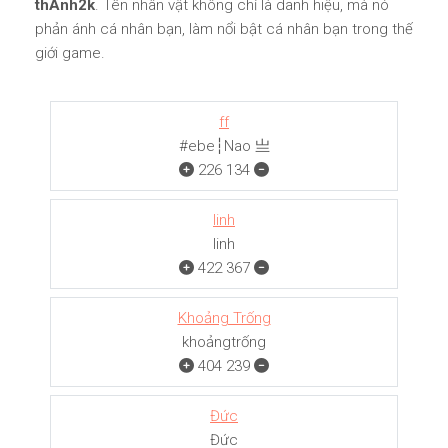
thÀnh2k
. Tên nhân vật không chỉ là danh hiệu, mà nó
phản ánh cá nhân bạn, làm nổi bật cá nhân bạn trong thế
giới game.
ff
#ebe┆Nao 亗
226
134
linh
linh
422
367
Khoảng Trống
khoảngㅤㅤㅤtrống
404
239
Đức
Đức