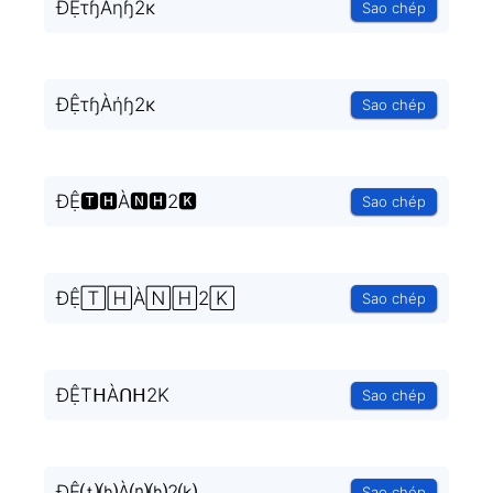
ĐỆτɧÀηɧ2κ
Sao chép
ĐỆτɧÀήɧ2κ
Sao chép
ĐỆ🆃🅷À🅽🅷2🅺
Sao chép
ĐỆ🅃🄷À🄽🄷2🄺
Sao chép
ĐỆTᕼÀᑎᕼ2K
Sao chép
ĐỆ⒯⒣À⒩⒣2⒦
Sao chép