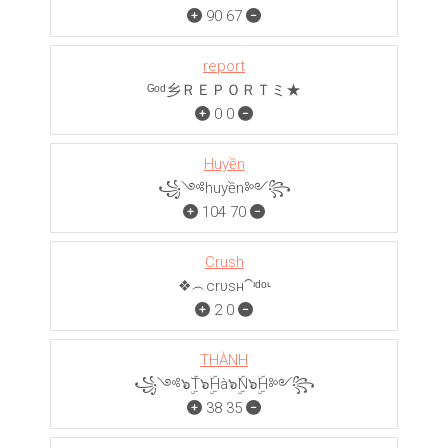
90
67
report
ᴳᵒᵈ乡ＲＥＰＯＲＴミ★
0
0
Huyền
꧁༺huyền༻꧂
104
70
Crush
❖︵crυѕн⁀ᶦᵈᵒᶫ
2
0
THÀNH
꧁༺๖ۣۜT๖ۣۜHà๖ۣۜN๖ۣۜH༻꧂
38
35