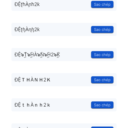
ĐỆʈħÀɲħ2ƙ
Sao chép
ĐỆʈɧÀɳɧ2ƙ
Sao chép
ĐỆ๖ۣۜT๖ۣۜHÀ๖ۣۜN๖ۣۜH2๖ۣۜK
Sao chép
ĐỆＴＨÀＮＨ2Ｋ
Sao chép
ĐỆｔｈÀｎｈ2ｋ
Sao chép