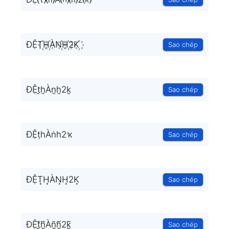
ĐỆT꙰H꙰ÀN꙰H꙰2K꙰
Sao chép
ĐỆt̫h̫Àn̫h̫2k̫
Sao chép
ĐỆṭһÀṅһ2ҡ
Sao chép
ĐỆT͙H͙ÀN͙H͙2K͙
Sao chép
ĐỆt̰̃h̰̃Àñ̰h̰̃2k̰̃
Sao chép