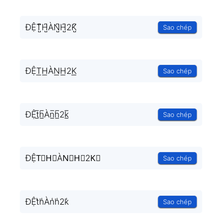
ĐỆT̺͆H̺͆ÀN̺͆H̺͆2K̺͆
Sao chép
ĐỆT͟H͟ÀN͟H͟2K͟
Sao chép
ĐỆt̲̅h̲̅Àn̲̅h̲̅2k̲̅
Sao chép
ĐỆT⃣H⃣ÀN⃣H⃣2K⃣
Sao chép
ĐỆt̾h̾Àn̾h̾2k̾
Sao chép