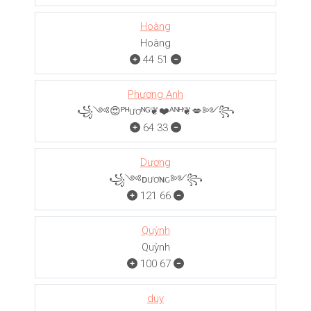
Hoàng
Hoàng
44
51
Phương Anh
꧁༺😍ᴾᴴươᴺᴳ❦❤️ᴬᴺᴴ❦💋༻꧂
64
33
Dương
꧁༺ᴅươɴԍ༻꧂
121
66
Quỳnh
Quỳnh
100
67
duy