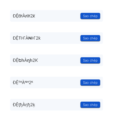
ĐỆt̸h̸Àn̸h̸2k̸
Sao chép
ĐỆŦҤÀ₦Ҥ2ƙ
Sao chép
ĐỆԵհÀղհ2Ƙ
Sao chép
ĐỆᵀᴴÀᴺᴴ2ᴷ
Sao chép
ĐỆţђÀŋђ2ķ
Sao chép