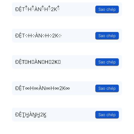
ĐỆTྂHྂÀNྂHྂ2Kྂ
Sao chép
ĐỆT༶H༶ÀN༶H༶2K༶
Sao chép
ĐỆT⃒H⃒ÀN⃒H⃒2K⃒
Sao chép
ĐỆT∞H∞ÀN∞H∞2K∞
Sao chép
ĐỆT͚H͚ÀN͚H͚2K͚
Sao chép