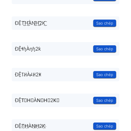
ĐỆT͜͡H͜͡ÀN͜͡H͜͡2K͜͡
Sao chép
ĐỆɬɧÀŋɧ2ƙ
Sao chép
ĐỆ꓄ꃅÀꈤꃅ2ꀘ
Sao chép
ĐỆT⃟H⃟ÀN⃟H⃟2K⃟
Sao chép
ĐỆT҉H҉ÀN҉H҉2K҉
Sao chép