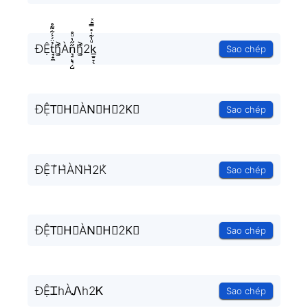
ĐỆt̘̟̼̉̈́͐͋͌̊h͚̖̜̍̃͐Àn͉̠̙͉̗̺̋̋̔ͧ̊h͚̖̜̍̃͐2k̲̱̠̞̖ͧ̔͊̇̽̿̑ͯͅ
Sao chép
ĐỆT⃗H⃗ÀN⃗H⃗2K⃗
Sao chép
ĐỆT͛H͛ÀN͛H͛2K͛
Sao chép
ĐỆT⃒H⃒ÀN⃒H⃒2K⃒
Sao chép
ĐỆᏆhÀᏁh2Ꮶ
Sao chép