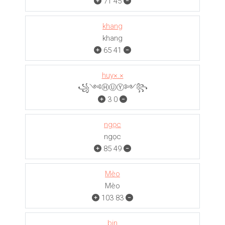
71
45
khang
khang
65
41
huy×.×
꧁༺ⒽⓊⓎ༻꧂
3
0
ngọc
ngọc
85
49
Mèo
Mèo
103
83
bin