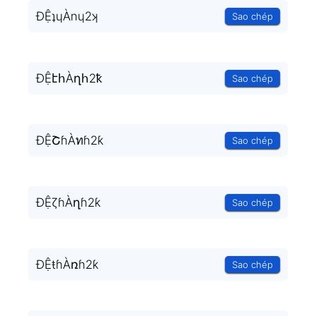
ĐỆʇɥÀnɥ2ʞ
Sao chép
ĐỆէհÀղհ2ҟ
Sao chép
ĐỆՇɦÀทɦ2ƙ
Sao chép
ĐỆζɦÀղɦ2ƙ
Sao chép
ĐỆŧɦÀռɦ2ƙ
Sao chép