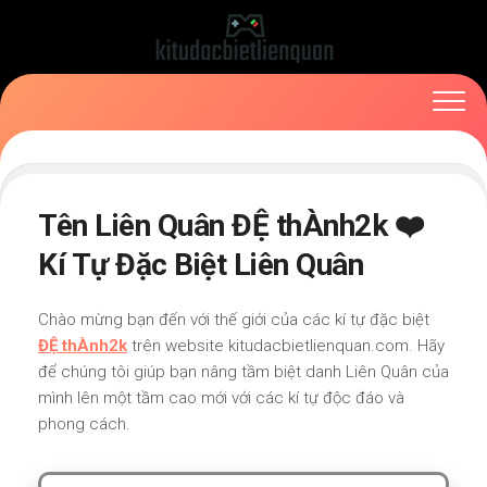
Skip
to
content
Tên Liên Quân ĐỆ thÀnh2k ❤️
Kí Tự Đặc Biệt Liên Quân
Chào mừng bạn đến với thế giới của các kí tự đặc biệt
ĐỆ thÀnh2k
trên website kitudacbietlienquan.com. Hãy
để chúng tôi giúp bạn nâng tầm biệt danh Liên Quân của
mình lên một tầm cao mới với các kí tự độc đáo và
phong cách.