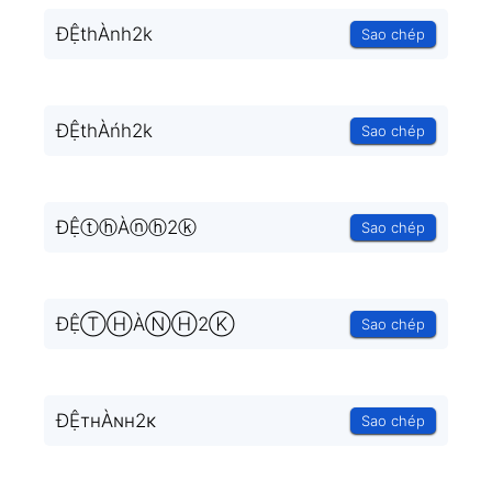
ĐỆthÀnh2k
Sao chép
ĐỆthÀńh2k
Sao chép
ĐỆⓣⓗÀⓝⓗ2ⓚ
Sao chép
ĐỆⓉⒽÀⓃⒽ2Ⓚ
Sao chép
ĐỆтнÀɴн2κ
Sao chép