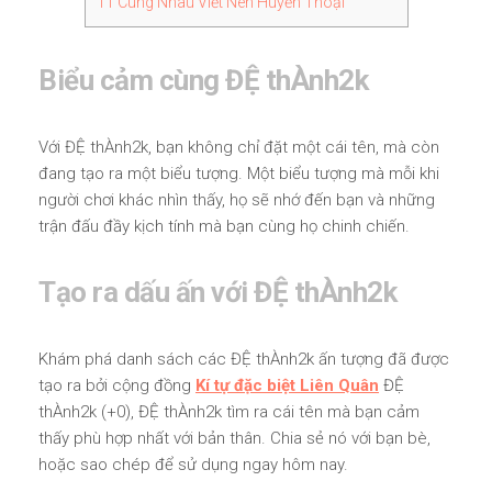
11
Cùng Nhau Viết Nên Huyền Thoại
Biểu cảm cùng ĐỆ thÀnh2k
Với ĐỆ thÀnh2k, bạn không chỉ đặt một cái tên, mà còn
đang tạo ra một biểu tượng. Một biểu tượng mà mỗi khi
người chơi khác nhìn thấy, họ sẽ nhớ đến bạn và những
trận đấu đầy kịch tính mà bạn cùng họ chinh chiến.
Tạo ra dấu ấn với ĐỆ thÀnh2k
Khám phá danh sách các ĐỆ thÀnh2k ấn tượng đã được
tạo ra bởi cộng đồng
Kí tự đặc biệt Liên Quân
ĐỆ
thÀnh2k (+0), ĐỆ thÀnh2k tìm ra cái tên mà bạn cảm
thấy phù hợp nhất với bản thân. Chia sẻ nó với bạn bè,
hoặc sao chép để sử dụng ngay hôm nay.