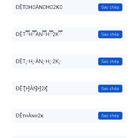
ĐỆT⃒H⃒ÀN⃒H⃒2K⃒
Sao chép
ĐỆTཽHཽÀNཽHཽ2Kཽ
Sao chép
ĐỆT༙H༙ÀN༙H༙2K༙
Sao chép
ĐỆT͓̽H͓̽ÀN͓̽H͓̽2K͓̽
Sao chép
ĐỆᴛʜÀɴʜ2ᴋ
Sao chép