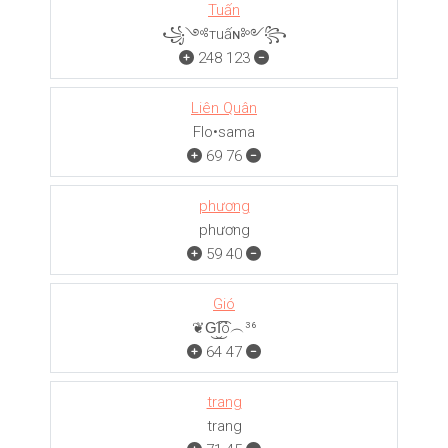
Tuấn
꧁༺тuấɴ༻꧂
248
123
Liên Quân
Flo•sama
69
76
phương
phương
59
40
Gió
❦G͜͡I͜͡ó︵³⁶
64
47
trang
trang