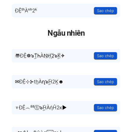
ĐỆᵗʰÀⁿʰ2ᵏ
Sao chép
Ngẫu nhiên
〠ĐỆ☸๖ۣۜTᏂÀN҉H꙰2๖ۣۜK✈
Sao chép
✉ĐỆ⊹⊱th̫Àղ๖ۣۜH2K͙☻
Sao chép
♆ĐỆ︵⁸⁸ⓣ๖ۣۜHÀήĤ2к►
Sao chép