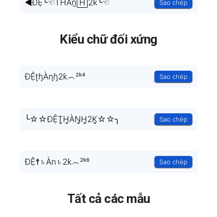
◄ĐỆ╰☜ŤĤÀñ̰🄷2ƙ╰☜
Sao chép
Kiểu chữ đối xứng
ĐỆʈɧÀɳɧ2ƙ︵²ᵏ⁴
Sao chép
╰☆☆ĐỆT̬̤̯H̬̤̯ÀN̬̤̯H̬̤̯2K̬̤̯☆☆╮
Sao chép
ĐỆ☨♄Àn♄2ƙ︵²ᵏ⁶
Sao chép
Tất cả các mẫu