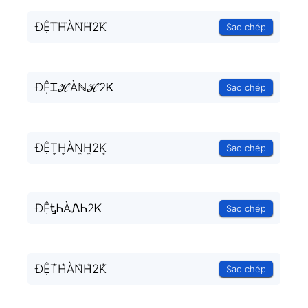
ĐỆT⃜H⃜ÀN⃜H⃜2K⃜
Sao chép
ĐỆᏆℋÀℕℋ2Ꮶ
Sao chép
ĐỆT͎H͎ÀN͎H͎2K͎
Sao chép
ĐỆᎿᏂÀᏁᏂ2Ꮶ
Sao chép
ĐỆT̐H̐ÀN̐H̐2K̐
Sao chép