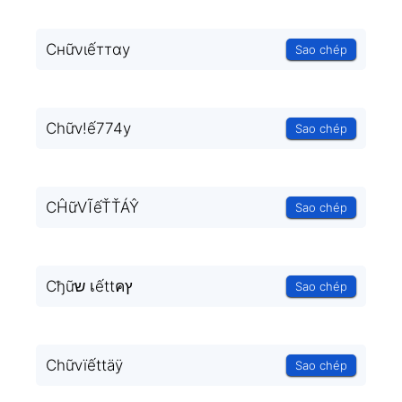
Cнữνιếттαу
Sao chép
Chữv!ế774y
Sao chép
CĤữVĨếŤŤÁŶ
Sao chép
Cђữש เếttคץ
Sao chép
Chữvïếttäÿ
Sao chép