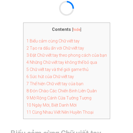
Contents
[
hide
]
1
Biểu cảm cùng Chữ viết tay
2
Tạo ra dấu ấn với Chữ viết tay
3
Đặt Chữ viết tay theo phong cách của bạn
4
Những Chữ viết tay không thể bỏ qua
5
Chữ viết tay và thế giới game thủ
6
Sức hút của Chữ viết tay
7
Thể hiện Chữ viết tay của bạn
8
Đón Chào Các Chiến Binh Liên Quân
9
Mở Rộng Cánh Cửa Tưởng Tượng
10
Ngày Mới, Biệt Danh Mới
11
Cùng Nhau Viết Nên Huyền Thoại