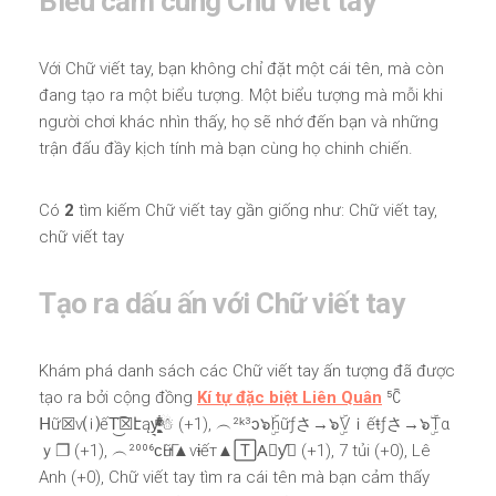
Biểu cảm cùng Chữ viết tay
Với Chữ viết tay, bạn không chỉ đặt một cái tên, mà còn
đang tạo ra một biểu tượng. Một biểu tượng mà mỗi khi
người chơi khác nhìn thấy, họ sẽ nhớ đến bạn và những
trận đấu đầy kịch tính mà bạn cùng họ chinh chiến.
Có
2
tìm kiếm Chữ viết tay gần giống như: Chữ viết tay,
chữ viết tay
Tạo ra dấu ấn với Chữ viết tay
Khám phá danh sách các Chữ viết tay ấn tượng đã được
tạo ra bởi cộng đồng
Kí tự đặc biệt Liên Quân
⁵ꉓ
ᕼữ☒v⒤ếT͜͡☒էąy͉̝͖̻̯ͮ̒̂ͮ͋ͫͨ☃ (+1), ︵²ᵏ³ɔ๖ۣۜhữƒさ→๖ۣۜVｉếŧƒさ→๖ۣۜTα
ｙ❐ (+1), ︵²⁰⁰⁶ϲҤữ▲ѵɨếт▲🅃A⃒ƴ☦ (+1), 7 tủi (+0), Lê
Anh (+0), Chữ viết tay tìm ra cái tên mà bạn cảm thấy