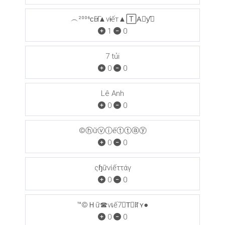
︵²⁰⁰⁶ϲҤữ▲ѵɨếт▲🅃A⃒ƴ☦
1
0
7 tủi
0
0
Lê Anh
0
0
©ⓗữⓥⓘếⓣⓣⓐⓨ
0
0
ςɧữνίếττάγ
0
0
™©Ｈữ☎νเế7☎T⃒ꍏʏ●
0
0