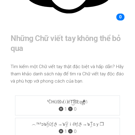
0
Những Chữ viết tay không thể bỏ
qua
Tìm kiếm một Chữ viết tay thật đặc biệt và hấp dẫn? Hãy
tham khảo danh sách này để tìm ra Chữ viết tay độc đáo
và phù hợp với phong cách của bạn.
⁵ꉓᕼữ☒v⒤ếT͜͡☒էąy͉̝͖̻̯ͮ̒̂ͮ͋ͫͨ☃
1
0
︵²ᵏ³ɔ๖ۣۜhữƒさ→๖ۣۜVｉếŧƒさ→๖ۣۜTαｙ❐
1
0