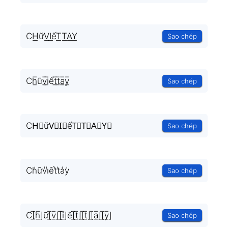
CH͟ữV͟I͟ếT͟T͟A͟Y͟
Sao chép
Ch̲̅ữv̲̅i̲̅ết̲̅t̲̅a̲̅y̲̅
Sao chép
CH⃣ữV⃣I⃣ếT⃣T⃣A⃣Y⃣
Sao chép
Ch̾ữv̾i̾ết̾t̾a̾y̾
Sao chép
C[̲̅h̲̅]ữ[̲̅v̲̅][̲̅i̲̅]ế[̲̅t̲̅][̲̅t̲̅][̲̅a̲̅][̲̅y̲̅]
Sao chép