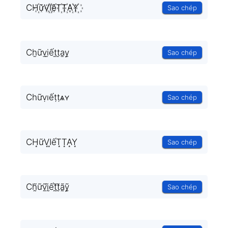
CH꙰ữV꙰I꙰ếT꙰T꙰A꙰Y꙰
Sao chép
Ch̫ữv̫i̫ết̫t̫a̫y̫
Sao chép
Cһữṿıếṭṭѧʏ
Sao chép
CH͙ữV͙I͙ếT͙T͙A͙Y͙
Sao chép
Ch̰̃ữṽ̰ḭ̃ết̰̃t̰̃ã̰ỹ̰
Sao chép