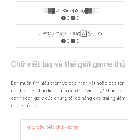
░▒▓█ɕɦữ✿ʋɨếʈ✿ʈɑџ█▓▒░
0
0
︵²ᵏ⁸C͜͡ḧ̤ữ❛❜V҉I꙰ếT⃣❛❜Շ🄰ⓨ﹏✍
0
0
Chữ viết tay và thế giới game thủ
Bạn muốn tìm hiểu thêm về các nhân vật hoặc các tên
gọi đặc biệt khác liên quan đến Chữ viết tay? Khám phá
danh sách gợi ý của chúng tôi để nâng cao trải nghiệm
game của bạn.
kí tự đặc biệt chữ viết tay