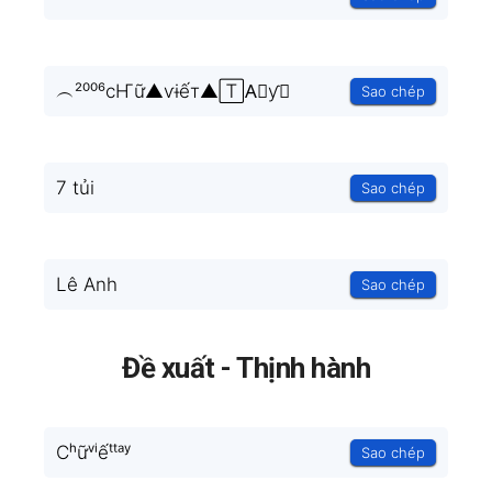
︵²⁰⁰⁶ϲҤữ▲ѵɨếт▲🅃A⃒ƴ☦
Sao chép
7 tủi
Sao chép
Lê Anh
Sao chép
Đề xuất - Thịnh hành
Cʰữᵛⁱếᵗᵗᵃʸ
Sao chép