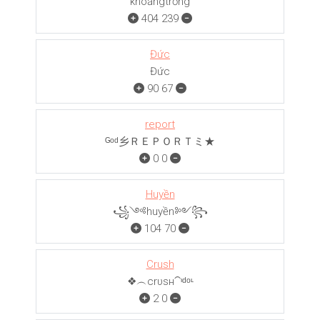
khoảngㅤㅤㅤtrống
404
239
Đức
Đức
90
67
report
ᴳᵒᵈ乡ＲＥＰＯＲＴミ★
0
0
Huyền
꧁༺huyền༻꧂
104
70
Crush
❖︵crυѕн⁀ᶦᵈᵒᶫ
2
0