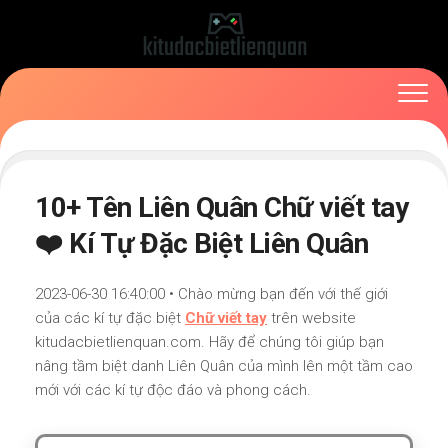
Skip
to
content
10+ Tên Liên Quân Chữ viết tay
❤️ Kí Tự Đặc Biệt Liên Quân
2023-06-30 16:40:00 • Chào mừng bạn đến với thế giới
của các kí tự đặc biệt
Chữ viết tay
trên website
kitudacbietlienquan.com. Hãy để chúng tôi giúp bạn
nâng tầm biệt danh Liên Quân của mình lên một tầm cao
mới với các kí tự độc đáo và phong cách.