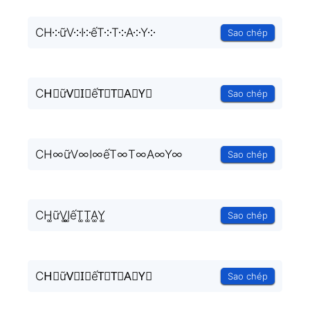
CH༶ữV༶I༶ếT༶T༶A༶Y༶
Sao chép
CH⃒ữV⃒I⃒ếT⃒T⃒A⃒Y⃒
Sao chép
CH∞ữV∞I∞ếT∞T∞A∞Y∞
Sao chép
CH͚ữV͚I͚ếT͚T͚A͚Y͚
Sao chép
CH⃒ữV⃒I⃒ếT⃒T⃒A⃒Y⃒
Sao chép