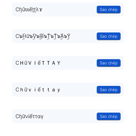
Cɧữʋɩếʈʈλɤ
Sao chép
C๖ۣۜHữ๖ۣۜV๖ۣۜIế๖ۣۜT๖ۣۜT๖ۣۜA๖ۣۜY
Sao chép
CＨữＶＩếＴＴＡＹ
Sao chép
Cｈữｖｉếｔｔａｙ
Sao chép
Cɧữνίếτταγ
Sao chép