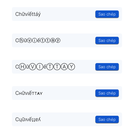
Chữvíếttáý
Sao chép
Cⓗữⓥⓘếⓣⓣⓐⓨ
Sao chép
CⒽữⓋⒾếⓉⓉⒶⓎ
Sao chép
Cнữvιếттᴀʏ
Sao chép
Cɥữʌıếʇʇɐʎ
Sao chép