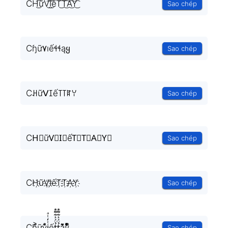
CH͜͡ữV͜͡I͜͡ếT͜͡T͜͡A͜͡Y͜͡
Sao chép
Cɧữ۷ıếɬɬąყ
Sao chép
Cꃅữᐯꀤế꓄꓄ꍏꌩ
Sao chép
CH⃟ữV⃟I⃟ếT⃟T⃟A⃟Y⃟
Sao chép
CH҉ữV҉I҉ếT҉T҉A҉Y҉
Sao chép
Ch͚̖̜̍̃͐ữv̪̩̜̜̙̜ͨ̽̄i̞̟̫̺ͭ̒ͭͣết̘̟̼̉̈́͐͋͌̊t̘̟̼̉̈́͐͋͌̊a̘̫͈̭͌͛͌̇̇̍y͉̝͖̻̯ͮ̒̂ͮ͋ͫͨ
Sao chép