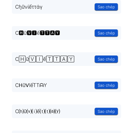
Cɧữνίếττάγ
Sao chép
C🅷ữ🆅🅸ế🆃🆃🅰🆈
Sao chép
C🄷ữ🅅🄸ế🅃🅃🄰🅈
Sao chép
CᕼữᐯIếTTᗩY
Sao chép
C⒣ữ⒱⒤ế⒯⒯⒜⒴
Sao chép