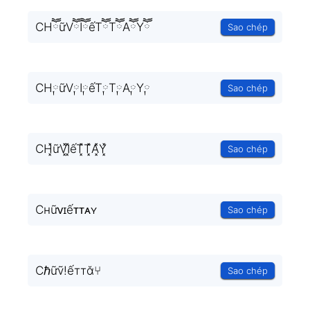
CHཽữVཽIཽếTཽTཽAཽYཽ
Sao chép
CH༙ữV༙I༙ếT༙T༙A༙Y༙
Sao chép
CH͓̽ữV͓̽I͓̽ếT͓̽T͓̽A͓̽Y͓̽
Sao chép
Cʜữᴠɪếᴛᴛᴀʏ
Sao chép
Cℏữṽ!ếттᾰ⑂
Sao chép