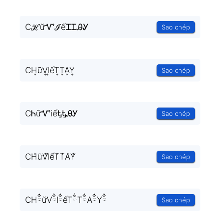
CℋữᏉℐếᏆᏆᎯᎽ
Sao chép
CH͎ữV͎I͎ếT͎T͎A͎Y͎
Sao chép
CᏂữᏉiếᎿᎿᎯᎩ
Sao chép
CH̐ữV̐I̐ếT̐T̐A̐Y̐
Sao chép
CHྂữVྂIྂếTྂTྂAྂYྂ
Sao chép