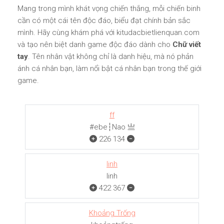
Mang trong mình khát vọng chiến thắng, mỗi chiến binh
cần có một cái tên độc đáo, biểu đạt chính bản sắc
mình. Hãy cùng khám phá với kitudacbietlienquan.com
và tạo nên biệt danh game độc đáo dành cho
Chữ viết
tay
. Tên nhân vật không chỉ là danh hiệu, mà nó phản
ánh cá nhân bạn, làm nổi bật cá nhân bạn trong thế giới
game.
ff
#ebe┆Nao 亗
226
134
linh
linh
422
367
Khoảng Trống