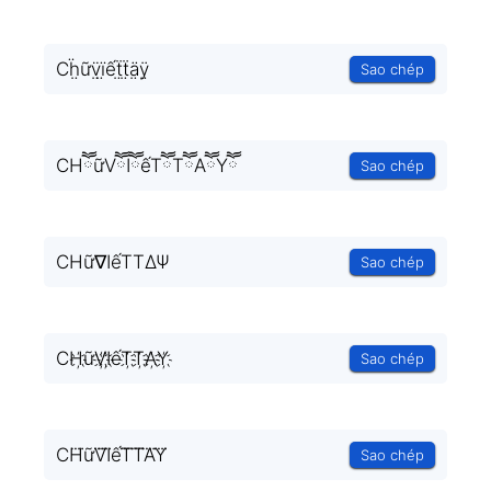
Cḧ̤ữv̤̈ï̤ếẗ̤ẗ̤ä̤ÿ̤
Sao chép
CHཽữVཽIཽếTཽTཽAཽYཽ
Sao chép
CHữ∇IếTTΔΨ
Sao chép
CH҉ữV҉I҉ếT҉T҉A҉Y҉
Sao chép
CH⃜ữV⃜I⃜ếT⃜T⃜A⃜Y⃜
Sao chép