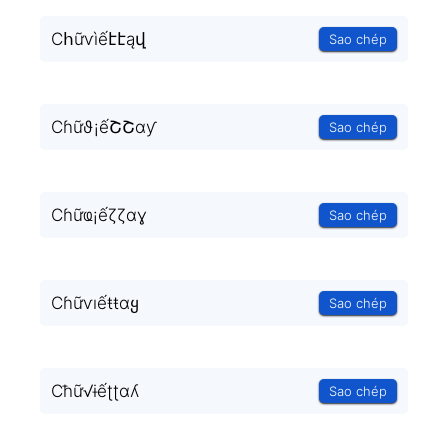
Cհữѵìếէէąվ
Sao chép
Cɦữϑ¡ếՇՇαƴ
Sao chép
Cɦữҩ¡ếζζɑɣ
Sao chép
Cɦữѵıếŧŧɑყ
Sao chép
Cħữ√ɨếʈʈɑʎ
Sao chép