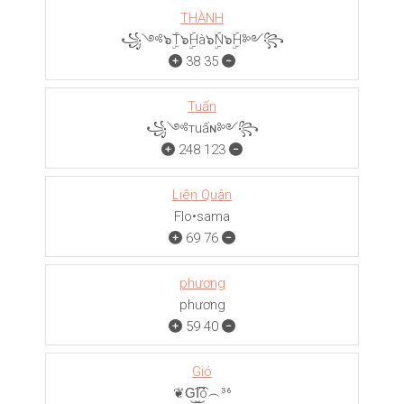
THÀNH
꧁༺๖ۣۜT๖ۣۜHà๖ۣۜN๖ۣۜH༻꧂
38
35
Tuấn
꧁༺тuấɴ༻꧂
248
123
Liên Quân
Flo•sama
69
76
phương
phương
59
40
Gió
❦G͜͡I͜͡ó︵³⁶