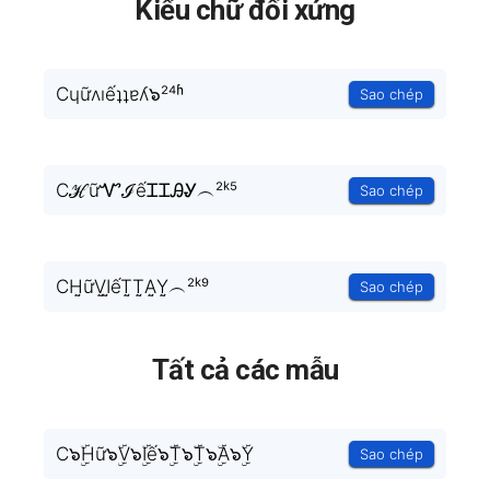
Kiểu chữ đối xứng
Cɥữʌıếʇʇɐʎ๖²⁴ʱ
Sao chép
CℋữᏉℐếᏆᏆᎯᎽ︵²ᵏ⁵
Sao chép
CH̤̮ữV̤̮I̤̮ếT̤̮T̤̮A̤̮Y̤̮︵²ᵏ⁹
Sao chép
Tất cả các mẫu
C๖ۣۜHữ๖ۣۜV๖ۣۜIế๖ۣۜT๖ۣۜT๖ۣۜA๖ۣۜY
Sao chép