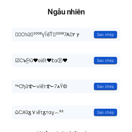
Ngẫu nhiên
❛❜Chữ︵²⁰⁰⁸V͙ĨếŤ︵²⁰⁰⁸7A⃣ץ ۲
Sao chép
☑C๖ۣۜHữ❤ʋίết❤էɑⓨ♥
Sao chép
ᵛᶰCђữ࿐νïếτ࿐7ᴀŶ©
Sao chép
ѽCꃅữᵹＶιếτᵹтɑy̫︵⁹³
Sao chép