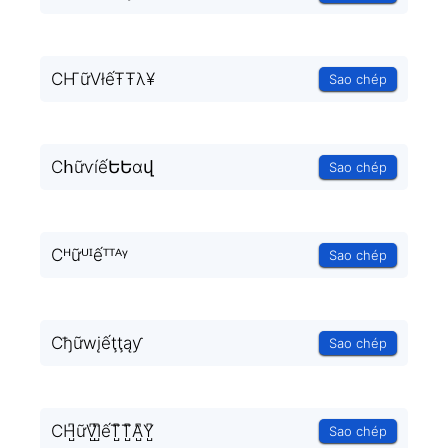
CҤữVłếŦŦλ¥
Sao chép
CհữѵíếԵԵɑվ
Sao chép
Cᴴữᵁᴵếᵀᵀᴬᵞ
Sao chép
Cђữwįếţţąƴ
Sao chép
CH̺͆ữV̺͆I̺͆ếT̺͆T̺͆A̺͆Y̺͆
Sao chép