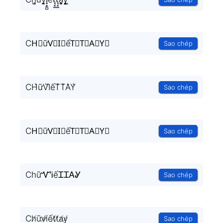
CH⃗ữV⃗I⃗ếT⃗T⃗A⃗Y⃗
Sao chép
CH͛ữV͛I͛ếT͛T͛A͛Y͛
Sao chép
CH⃒ữV⃒I⃒ếT⃒T⃒A⃒Y⃒
Sao chép
ChữᏉᎥếᏆᏆᎪᎽ
Sao chép
Ch̸ữv̸i̸ết̸t̸a̸y̸
Sao chép