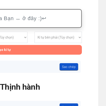
o kí tự
Sao chép
- Thịnh hành