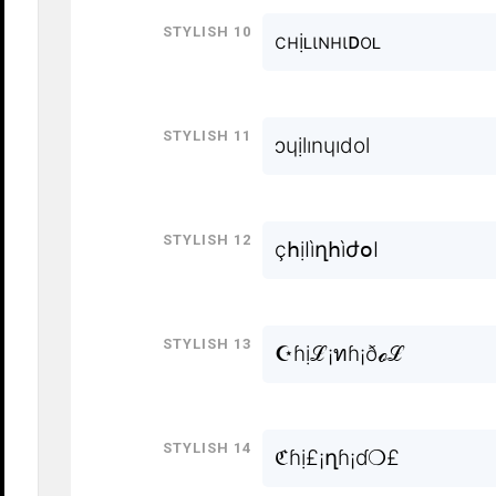
Stylish 10
cнịʟιɴнιᴅoʟ
Stylish 11
ɔɥịlınɥıdol
Stylish 12
çհịӀìղհìժօӀ
Stylish 13
☪ɦịℒ¡ทɦ¡ðℴℒ
Stylish 14
ℭɦị£¡ղɦ¡ɗ❍£