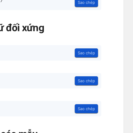
⁷
Sao chép
ữ đối xứng
Sao chép
Sao chép
Sao chép