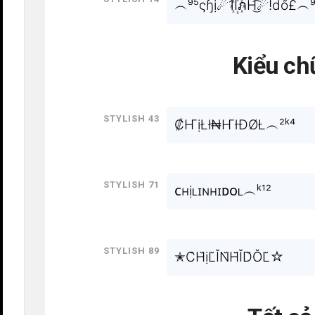
︵⁹⁵ςɧị☄1I꙰ภH͜͡☄!dő£︵⁹
Kiểu ch
Stylish 43
₡ҤịŁł₦ҤłÐØŁ︵²ᵏ⁴
Stylish 71
ᴄʜịʟɪɴʜɪᴅᴏʟ︵ᵏ¹²
Stylish 89
✭C̆H̆ịL̆ĬN̆H̆ĬD̆ŎL̆☆