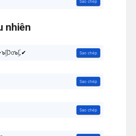
Sao chép
 nhiên
ID͛ơ๖ۣۜL✔
Sao chép
Sao chép
Sao chép