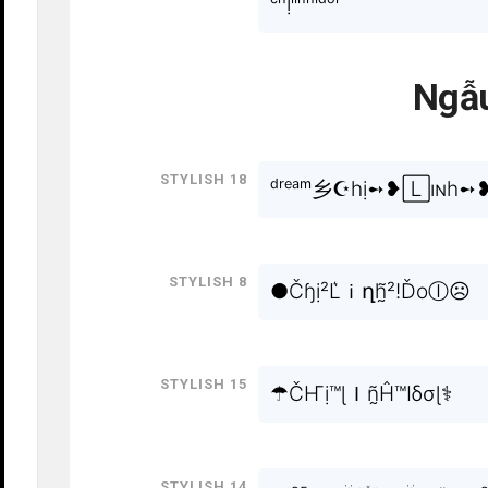
ᶜʰịˡⁱⁿʰⁱᵈᵒˡ
Ngẫu
Stylish 18
ᵈʳᵉᵃᵐ乡☪hị➻❥🄻ıɴh➻❥๖ۣۜ
Stylish 8
●Čɧị²L͛ｉղh̰̃²!Ďoⓛ☹
Stylish 15
☂ČҤị™ɭＩñ̰Ĥ™Iδσɭ⚕
Stylish 14