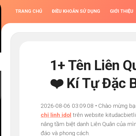
TRANG CHỦ
ĐIỀU KHOẢN SỬ DỤNG
GIỚI THIỆU
1+ Tên Liên Qu
❤️ Kí Tự Đặc 
2026-08-06 03:09:08 • Chào mừng bạn đ
chị linh idol
trên website kitudacbiet
nâng tầm biệt danh Liên Quân của mìn
đáo và phong cách.