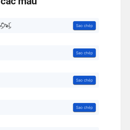
ả các mẫu
ۣۜO๖ۣۜL
Sao chép
Sao chép
Sao chép
Sao chép