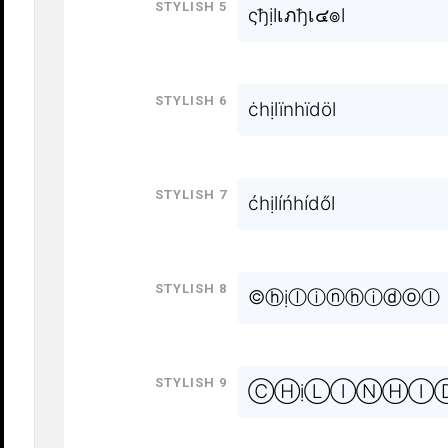
Stylish 5
ςђịlเภђเ๔๏l
Stylish 6
ċhịlïnhïdöl
Stylish 7
ćhịlíńhídől
Stylish 8
©ⓗịⓛⓘⓝⓗⓘⓓⓞⓛ
Stylish 9
ⒸⒽịⓁⒾⓃⒽⒾ