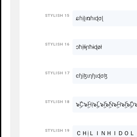
Stylish 15
ɕɦịɭıռɦıɖσɭ
Stylish 16
ɔħịłɨɲħɨɖøł
Stylish 17
ͼɧịɮɩɳɧɩɖσɮ
Stylish 18
๖ۣۜC๖ۣۜHị๖ۣۜL๖ۣۜI๖ۣۜN๖ۣۜH๖ۣۜI๖ۣۜD๖
Stylish 19
ＣＨịＬＩＮＨＩＤＯＬ