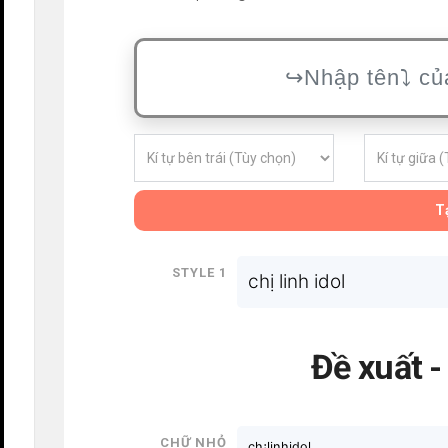
Tạ
Style 1
chị linh idol
Đề xuất 
Chữ nhỏ