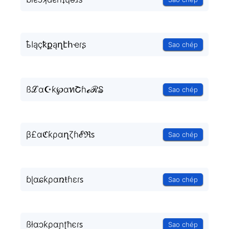
ҍӀąçҟքąղէհҽɾʂ
Sao chép
ßℒα☪ƙ℘αทՇɦℯℛ₷
Sao chép
β£ɑℭƙρɑղζɦℰℜꜱ
Sao chép
ɓɭɑɕƙρɑռŧɦεɾꜱ
Sao chép
ßłɑɔƙρɑɲʈħєɾꜱ
Sao chép