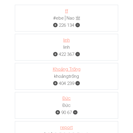
ff
#ebe┆Nao 亗
226
134
linh
linh
422
367
Khoảng Trống
khoảngㅤㅤㅤtrống
404
239
Đức
Đức
90
67
report