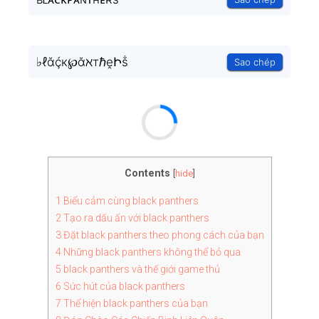
♭ℓᾰḉк℘ᾰℵтℏḙԻṧ
Sao chép
Contents
[
hide
]
1
Biểu cảm cùng black panthers
2
Tạo ra dấu ấn với black panthers
3
Đặt black panthers theo phong cách của bạn
4
Những black panthers không thể bỏ qua
5
black panthers và thế giới game thủ
6
Sức hút của black panthers
7
Thể hiện black panthers của bạn