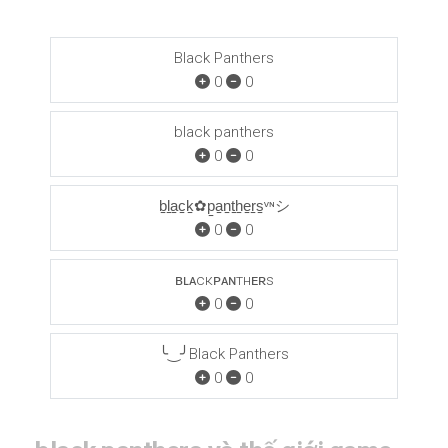
Black Panthers
0
0
black panthers
0
0
b̠l̠a̠c̠k̠✿p̠a̠n̠t̠h̠e̠r̠s̠ᵛᶰシ
0
0
ʙʟᴀcκᴘᴀɴтнᴇʀs
0
0
╰‿╯Black Panthers
0
0