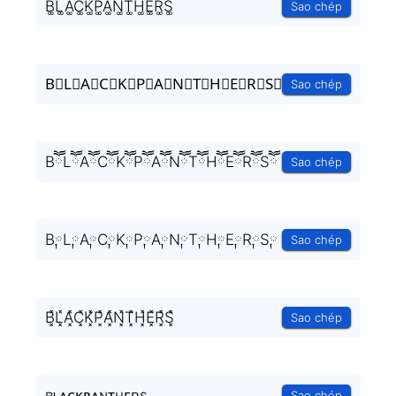
B͚L͚A͚C͚K͚P͚A͚N͚T͚H͚E͚R͚S͚
Sao chép
B⃒L⃒A⃒C⃒K⃒P⃒A⃒N⃒T⃒H⃒E⃒R⃒S⃒
Sao chép
BཽLཽAཽCཽKཽPཽAཽNཽTཽHཽEཽRཽSཽ
Sao chép
B༙L༙A༙C༙K༙P༙A༙N༙T༙H༙E༙R༙S༙
Sao chép
B͓̽L͓̽A͓̽C͓̽K͓̽P͓̽A͓̽N͓̽T͓̽H͓̽E͓̽R͓̽S͓̽
Sao chép
ʙʟᴀᴄᴋᴘᴀɴᴛʜᴇʀs
Sao chép