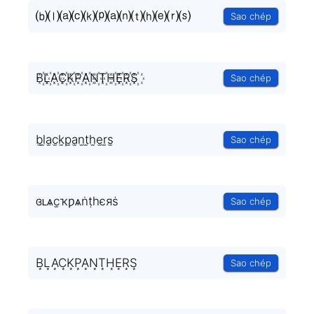
⒝⒧⒜⒞⒦⒫⒜⒩⒯⒣⒠⒭⒮
Sao chép
B꙰L꙰A꙰C꙰K꙰P꙰A꙰N꙰T꙰H꙰E꙰R꙰S꙰
Sao chép
b̫l̫a̫c̫k̫p̫a̫n̫t̫h̫e̫r̫s̫
Sao chép
ɞʟѧc̫ҡƿѧṅṭһєяṡ
Sao chép
B͙L͙A͙C͙K͙P͙A͙N͙T͙H͙E͙R͙S͙
Sao chép