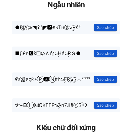
Ngẫu nhiên
●B꙰ɭA͜͡ɕк◥ὦɧ◤🅿คɴT͛нⓔ๖ۣۜRś³
Sao chép
■β£ɐ🅲ƙ❏℘Ａήʇ๖ۣۜHé๖ۣۜRＳ●
Sao chép
✆ⓑl̰̃คçƙ◔Ⓟ🅰Ⓝth๖ۣۜER꙰๖ۣۜS︵²⁰⁰⁶
Sao chép
࿐ᗷⓁ⒜ᏟK⃗☸P๖ۣۜAń7ꃅëⓡSིɁ
Sao chép
Kiểu chữ đối xứng