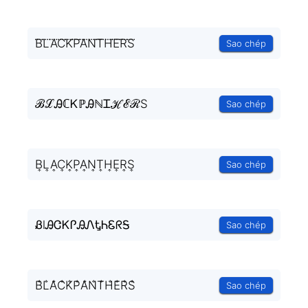
B⃜L⃜A⃜C⃜K⃜P⃜A⃜N⃜T⃜H⃜E⃜R⃜S⃜
Sao chép
ℬℒᎯℂᏦℙᎯℕᏆℋℰℛЅ
Sao chép
B͎L͎A͎C͎K͎P͎A͎N͎T͎H͎E͎R͎S͎
Sao chép
ᏰlᎯᏣᏦᎵᎯᏁᎿᏂᏋᖇᎦ
Sao chép
B̐L̐A̐C̐K̐P̐A̐N̐T̐H̐E̐R̐S̐
Sao chép