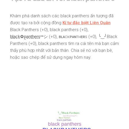
Khám phá danh sách các black panthers ấn tượng đã
được tạo ra bởi cộng đồng
Kí tự đặc biệt Liên Quân
Black Panthers (+0), black panthers (+0),
b̠l̠a̠c̠k̠✿p̠a̠n̠t̠h̠e̠r̠s̠ᵛᶰシ (+0), ʙʟᴀcκᴘᴀɴтнᴇʀs (+0), ╰‿╯Black
Panthers (+0), black panthers tìm ra cái tên mà bạn cảm
thấy phù hợp nhất với bản thân. Chia sẻ nó với bạn bè,
hoặc sao chép để sử dụng ngay hôm nay.