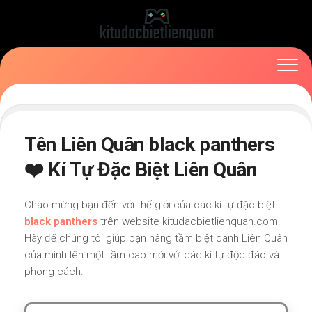
Skip
to
content
Tên Liên Quân black panthers
❤️ Kí Tự Đặc Biệt Liên Quân
Chào mừng bạn đến với thế giới của các kí tự đặc biệt
black panthers
trên website kitudacbietlienquan.com.
Hãy để chúng tôi giúp bạn nâng tầm biệt danh Liên Quân
của mình lên một tầm cao mới với các kí tự độc đáo và
phong cách.