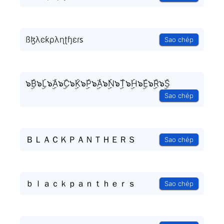
ßɮλͼƙρλɳʈɧɛɾꜱ
Sao chép
๖ۣۜB๖ۣۜL๖ۣۜA๖ۣۜC๖ۣۜK๖ۣۜP๖ۣۜA๖ۣۜN๖ۣۜT๖ۣۜH๖ۣۜE๖ۣۜR๖ۣۜS
Sao chép
ＢＬＡＣＫＰＡＮＴＨＥＲＳ
Sao chép
ｂｌａｃｋｐａｎｔｈｅｒｓ
Sao chép