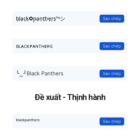
b̠l̠a̠c̠k̠✿p̠a̠n̠t̠h̠e̠r̠s̠ᵛᶰシ
Sao chép
ʙʟᴀcκᴘᴀɴтнᴇʀs
Sao chép
╰‿╯Black Panthers
Sao chép
Đề xuất - Thịnh hành
ᵇˡᵃᶜᵏᵖᵃⁿᵗʰᵉʳˢ
Sao chép