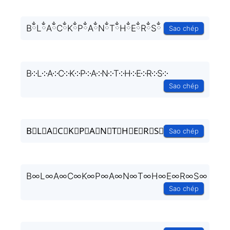
BྂLྂAྂCྂKྂPྂAྂNྂTྂHྂEྂRྂSྂ
Sao chép
B༶L༶A༶C༶K༶P༶A༶N༶T༶H༶E༶R༶S༶
Sao chép
B⃒L⃒A⃒C⃒K⃒P⃒A⃒N⃒T⃒H⃒E⃒R⃒S⃒
Sao chép
B∞L∞A∞C∞K∞P∞A∞N∞T∞H∞E∞R∞S∞
Sao chép