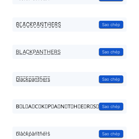
B̺͆L̺͆A̺͆C̺͆K̺͆P̺͆A̺͆N̺͆T̺͆H̺͆E̺͆R̺͆S̺͆
Sao chép
B͟L͟A͟C͟K͟P͟A͟N͟T͟H͟E͟R͟S͟
Sao chép
b̲̅l̲̅a̲̅c̲̅k̲̅p̲̅a̲̅n̲̅t̲̅h̲̅e̲̅r̲̅s̲̅
Sao chép
B⃣L⃣A⃣C⃣K⃣P⃣A⃣N⃣T⃣H⃣E⃣R⃣S⃣
Sao chép
b̾l̾a̾c̾k̾p̾a̾n̾t̾h̾e̾r̾s̾
Sao chép