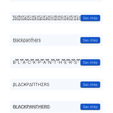
[̲̅b̲̅][̲̅l̲̅][̲̅a̲̅][̲̅c̲̅][̲̅k̲̅][̲̅p̲̅][̲̅a̲̅][̲̅n̲̅][̲̅t̲̅][̲̅h̲̅][̲̅e̲̅][̲̅r̲̅][̲̅s̲̅]
Sao chép
b̤̈l̤̈ä̤c̤̈k̤̈p̤̈ä̤n̤̈ẗ̤ḧ̤ë̤r̤̈s̤̈
Sao chép
BཽLཽAཽCཽKཽPཽAཽNཽTཽHཽEཽRཽSཽ
Sao chép
βLΔCҜPΔΠTHΣRS
Sao chép
B҉L҉A҉C҉K҉P҉A҉N҉T҉H҉E҈R҉S҉
Sao chép