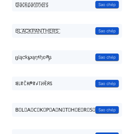
b̰̃l̰̃ã̰c̰̃k̰̃p̰̃ã̰ñ̰t̰̃h̰̃ḛ̃r̰̃s̰̃
Sao chép
B͜͡L͜͡A͜͡C͜͡K͜͡P͜͡A͜͡N͜͡T͜͡H͜͡E͜͡R͜͡S͜͡
Sao chép
ცƖąƈƙ℘ąŋɬɧɛཞʂ
Sao chép
ꌃ꒒ꍏꉓꀘᖘꍏꈤ꓄ꃅꍟꋪꌗ
Sao chép
B⃟L⃟A⃟C⃟K⃟P⃟A⃟N⃟T⃟H⃟E⃟R⃟S⃟
Sao chép