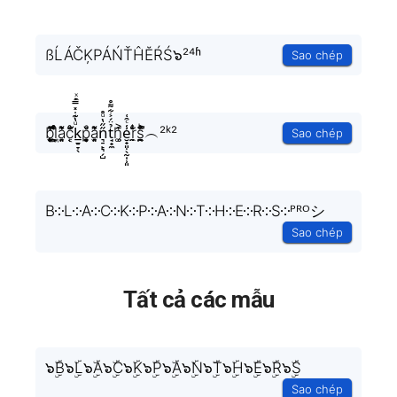
ßĹÁČĶPÁŃŤĤĔŔŚ๖²⁴ʱ
Sao chép
b͎̣̫͈̥̗͒͌̃͑̔̾ͅl͕͖͉̭̰ͬ̍ͤ͆̊ͨa̘̫͈̭͌͛͌̇̇̍c͔ͣͦ́́͂ͅk̲̱̠̞̖ͧ̔͊̇̽̿̑ͯͅp̱̱̬̻̞̩͎̌ͦ̏a̘̫͈̭͌͛͌̇̇̍n͉̠̙͉̗̺̋̋̔ͧ̊t̘̟̼̉̈́͐͋͌̊h͚̖̜̍̃͐e̮̟͈̣̖̰̩̹͈̾ͨ̑͑r̼̯̤̈ͭ̃ͨ̆s̪̭̱̼̼̉̈́ͪ͋̽̚︵²ᵏ²
Sao chép
B༶L༶A༶C༶K༶P༶A༶N༶T༶H༶E༶R༶S༶ᴾᴿᴼシ
Sao chép
Tất cả các mẫu
๖ۣۜB๖ۣۜL๖ۣۜA๖ۣۜC๖ۣۜK๖ۣۜP๖ۣۜA๖ۣۜN๖ۣۜT๖ۣۜH๖ۣۜE๖ۣۜR๖ۣۜS
Sao chép