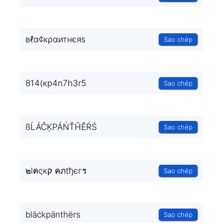
вℓα¢кραитнєяѕ
Sao chép
814(кp4n7h3r5
Sao chép
ßĹÁČĶPÁŃŤĤĔŔŚ
Sao chép
๒lคςкק คภtђєгร
Sao chép
bläċkpänthërs
Sao chép