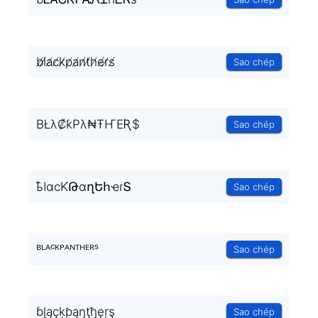
b̸l̸a̸c̸k̸p̸a̸n̸t̸h̸e̸r̸s̸
Sao chép
BŁλ₡ƙPλ₦ŦҤEƦ$
Sao chép
ҍӀɑϲƘԹɑղԵհҽɾՏ
Sao chép
ᴮᴸᴬᶜᴷᴾᴬᴺᵀᴴᴱᴿˢ
Sao chép
ɓɭąçķƥąŋţђęŗş
Sao chép