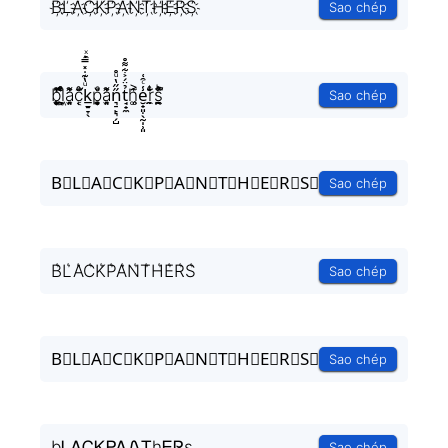
B҉L҉A҉C҉K҉P҉A҉N҉T҉H҉E҉R҉S҉
Sao chép
b͎̣̫͈̥̗͒͌̃͑̔̾ͅl͕͖͉̭̰ͬ̍ͤ͆̊ͨa̘̫͈̭͌͛͌̇̇̍c͔ͣͦ́́͂ͅk̲̱̠̞̖ͧ̔͊̇̽̿̑ͯͅp̱̱̬̻̞̩͎̌ͦ̏a̘̫͈̭͌͛͌̇̇̍n͉̠̙͉̗̺̋̋̔ͧ̊t̘̟̼̉̈́͐͋͌̊h͚̖̜̍̃͐e̮̟͈̣̖̰̩̹͈̾ͨ̑͑r̼̯̤̈ͭ̃ͨ̆s̪̭̱̼̼̉̈́ͪ͋̽̚
Sao chép
B⃗L⃗A⃗C⃗K⃗P⃗A⃗N⃗T⃗H⃗E⃗R⃗S⃗
Sao chép
B͛L͛A͛C͛K͛P͛A͛N͛T͛H͛E͛R͛S͛
Sao chép
B⃒L⃒A⃒C⃒K⃒P⃒A⃒N⃒T⃒H⃒E⃒R⃒S⃒
Sao chép
bᏞᎪᏟᏦᏢᎪᏁᏆhᎬᏒs
Sao chép