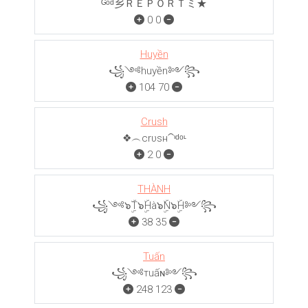
ᴳᵒᵈ乡ＲＥＰＯＲＴミ★
0
0
Huyền
꧁༺huyền༻꧂
104
70
Crush
❖︵crυѕн⁀ᶦᵈᵒᶫ
2
0
THÀNH
꧁༺๖ۣۜT๖ۣۜHà๖ۣۜN๖ۣۜH༻꧂
38
35
Tuấn
꧁༺тuấɴ༻꧂
248
123