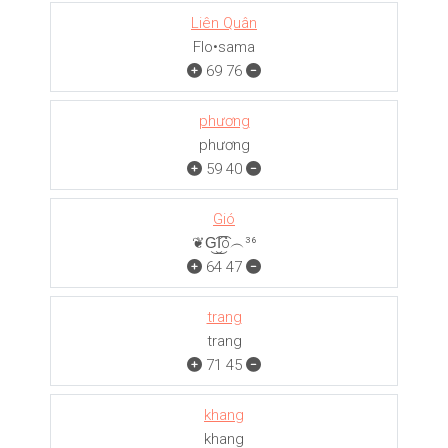
Liên Quân
Flo•sama
69
76
phương
phương
59
40
Gió
❦G͜͡I͜͡ó︵³⁶
64
47
trang
trang
71
45
khang
khang