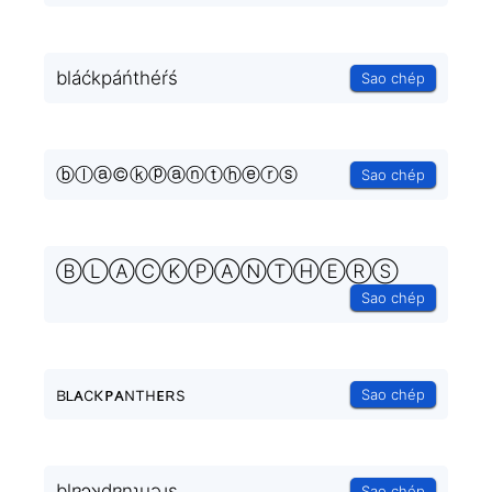
bláćkpáńthéŕś
Sao chép
ⓑⓛⓐ©ⓚⓟⓐⓝⓣⓗⓔⓡⓢ
Sao chép
ⒷⓁⒶⒸⓀⓅⒶⓃⓉⒽⒺⓇⓈ
Sao chép
ʙʟᴀcκᴘᴀɴтнᴇʀs
Sao chép
blɐɔʞdɐnʇɥǝɹs
Sao chép