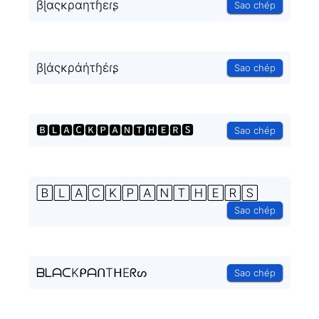
βɭαςκραητɧεɾʂ
Sao chép
βɭάςκράήτɧέɾʂ
Sao chép
🅱🅻🅰🅲🅺🅿🅰🅽🆃🅷🅴🆁🆂
Sao chép
🄱🄻🄰🄲🄺🄿🄰🄽🅃🄷🄴🅁🅂
Sao chép
ᗷᒪᗩᑕKᑭᗩᑎTᕼEᖇᔕ
Sao chép