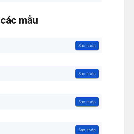
ả các mẫu
Sao chép
Sao chép
Sao chép
Sao chép