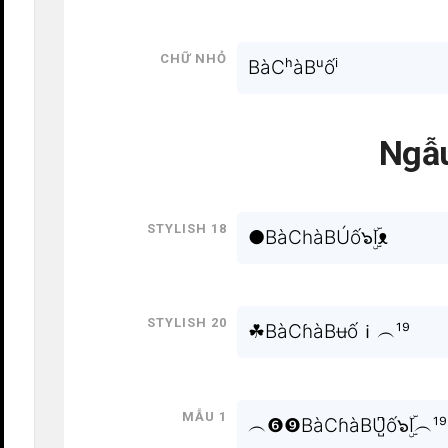
Chữ nhỏ
BàCʰàBᵘốⁱ
Ngẫu
Stylish 18
●BàChàBÚố๖ۣۜIᴥ
Stylish 20
☘BàCɦàBʉốｉ︵¹⁹
Mẫu 1
︵❻❾BàCɦàBU̺͆ố๖ۣۜI︵¹⁹