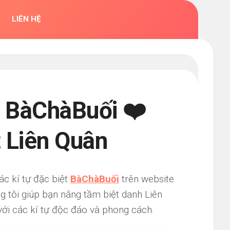
LIÊN HỆ
 BàChàBuối ❤️
t Liên Quân
ác kí tự đặc biệt
BàChàBuối
trên website
g tôi giúp bạn nâng tầm biệt danh Liên
ới các kí tự độc đáo và phong cách.