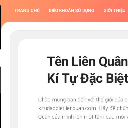
TRANG CHỦ
ĐIỀU KHOẢN SỬ DỤNG
GIỚI THIỆU
Tên Liên Quân
Kí Tự Đặc Biệ
Chào mừng bạn đến với thế giới của c
kitudacbietlienquan.com. Hãy để chún
Quân của mình lên một tầm cao mới v