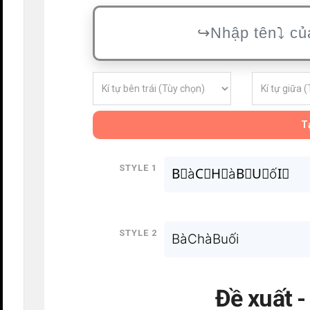
Tạ
Style 1
B⃗àC⃗H⃗àB⃗U⃗ốI⃗
Style 2
BàChàBuối
Đề xuất 