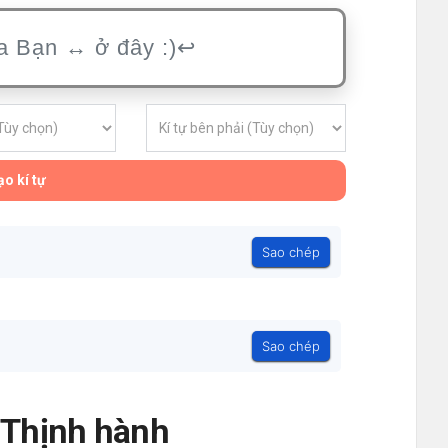
o kí tự
Sao chép
Sao chép
- Thịnh hành