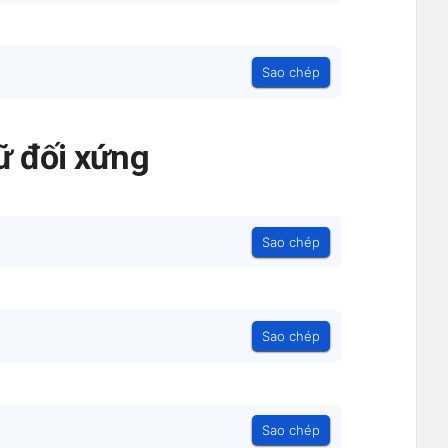
Sao chép
ữ đối xứng
Sao chép
Sao chép
Sao chép