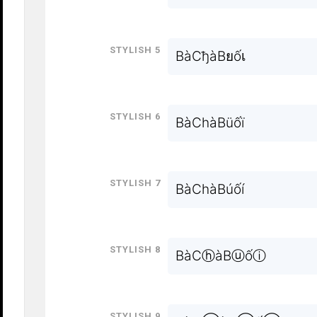
Stylish 5
BàCђàBยốเ
Stylish 6
BàChàBüốï
Stylish 7
BàChàBúốí
Stylish 8
BàCⓗàBⓤốⓘ
Stylish 9