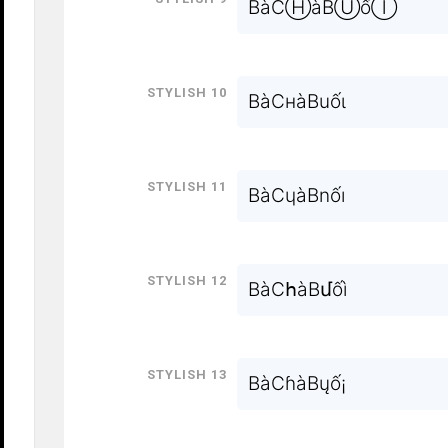
BàCⒽàBⓊốⒾ
Stylish 10
BàCнàBuốι
Stylish 11
BàCɥàBnốı
Stylish 12
BàCհàBմốì
Stylish 13
BàCɦàBųố¡