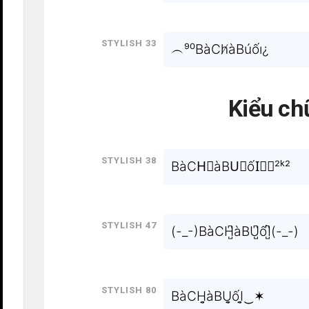
Stylish 33
︵⁹⁰BàCh̸àBúốı¿
Kiểu ch
Stylish 38
BàCH⃗àBU⃗ốI⃗︵²ᵏ²
Stylish 47
(-_-)BàCH̺͆àBU̺͆ốI̺͆(-_-)
Stylish 80
BàCH̬̤̯àBU̬̤̯ốI̬̤̯‿✶