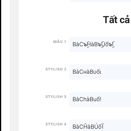
Tất c
Mẫu 1
BàC๖ۣۜHàB๖ۣۜUố๖ۣۜI
Stylish 2
BàCнàBυốι
Stylish 3
BàChàBuố!
Stylish 4
BàCĤàBÚốĨ