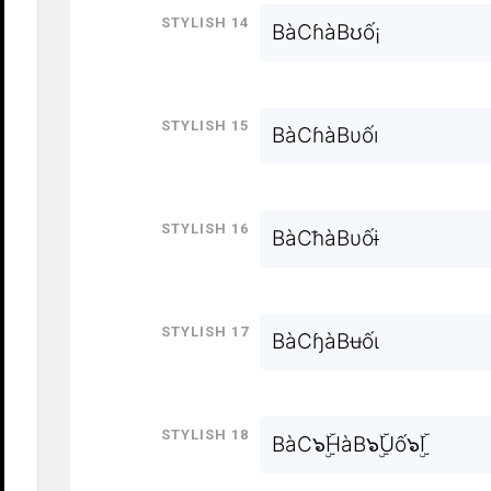
Stylish 14
BàCɦàBʊố¡
Stylish 15
BàCɦàBυốı
Stylish 16
BàCħàBυốɨ
Stylish 17
BàCɧàBʉốɩ
Stylish 18
BàC๖ۣۜHàB๖ۣۜUố๖ۣۜI