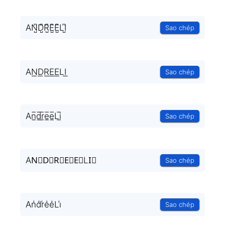
AN̺͆D̺͆R̺͆E̺͆E̺͆LI̺͆
Sao chép
AN͟D͟R͟E͟E͟LI͟
Sao chép
An̲̅d̲̅r̲̅e̲̅e̲̅Li̲̅
Sao chép
AN⃣D⃣R⃣E⃣E⃣LI⃣
Sao chép
An̾d̾r̾e̾e̾Li̾
Sao chép