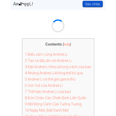
AℵᖱԻḙḙL!
Sao chép
Contents
[
hide
]
1
Biểu cảm cùng Andree Li
2
Tạo ra dấu ấn với Andree Li
3
Đặt Andree Li theo phong cách của bạn
4
Những Andree Li không thể bỏ qua
5
Andree Li và thế giới game thủ
6
Sức hút của Andree Li
7
Thể hiện Andree Li của bạn
8
Đón Chào Các Chiến Binh Liên Quân
9
Mở Rộng Cánh Cửa Tưởng Tượng
10
Ngày Mới, Biệt Danh Mới