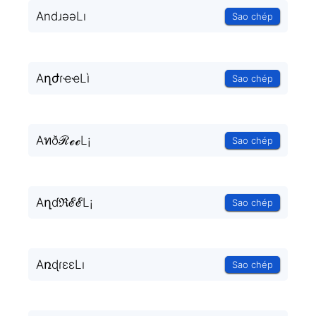
AndɹǝǝLı
Sao chép
AղժɾҽҽLì
Sao chép
AทðℛℯℯL¡
Sao chép
AղɗℜℰℰL¡
Sao chép
AռɖɾεεLı
Sao chép