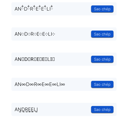
ANྂDྂRྂEྂEྂLIྂ
Sao chép
AN༶D༶R༶E༶E༶LI༶
Sao chép
AN⃒D⃒R⃒E⃒E⃒LI⃒
Sao chép
AN∞D∞R∞E∞E∞LI∞
Sao chép
AN͚D͚R͚E͚E͚LI͚
Sao chép