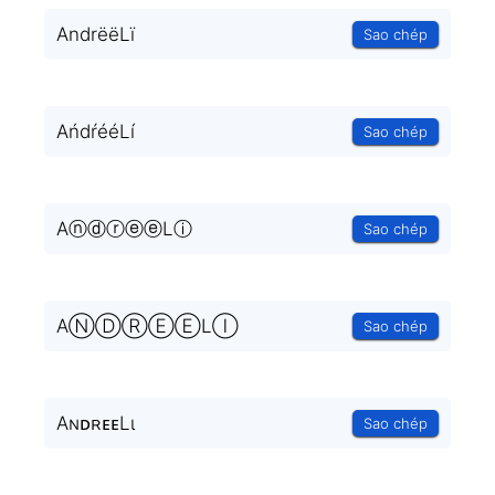
AndrëëLï
Sao chép
AńdŕééLí
Sao chép
AⓝⓓⓡⓔⓔLⓘ
Sao chép
AⓃⒹⓇⒺⒺLⒾ
Sao chép
AɴᴅʀᴇᴇLι
Sao chép