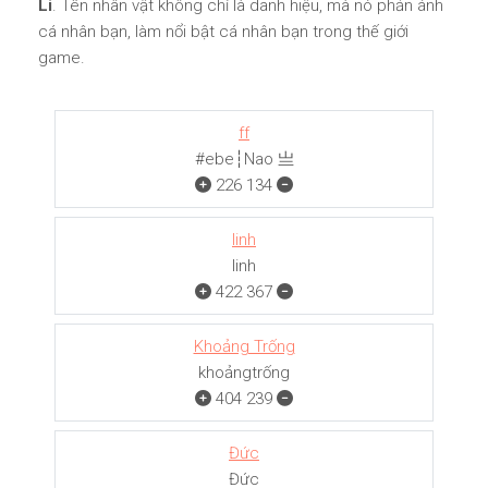
Li
. Tên nhân vật không chỉ là danh hiệu, mà nó phản ánh
cá nhân bạn, làm nổi bật cá nhân bạn trong thế giới
game.
ff
#ebe┆Nao 亗
226
134
linh
linh
422
367
Khoảng Trống
khoảngㅤㅤㅤtrống
404
239
Đức
Đức