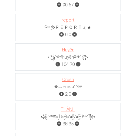
90
67
report
ᴳᵒᵈ乡ＲＥＰＯＲＴミ★
0
0
Huyền
꧁༺huyền༻꧂
104
70
Crush
❖︵crυѕн⁀ᶦᵈᵒᶫ
2
0
THÀNH
꧁༺๖ۣۜT๖ۣۜHà๖ۣۜN๖ۣۜH༻꧂
38
35