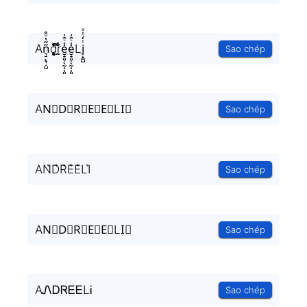
An͉̠̙͉̗̺̋̋̔ͧ̊d̥̝̮͙͈͂̐̇ͮ̏̔̀̚ͅr̼̯̤̈ͭ̃ͨ̆e̮̟͈̣̖̰̩̹͈̾ͨ̑͑e̮̟͈̣̖̰̩̹͈̾ͨ̑͑Li̞̟̫̺ͭ̒ͭͣ
Sao chép
AN⃗D⃗R⃗E⃗E⃗LI⃗
Sao chép
AN͛D͛R͛E͛E͛LI͛
Sao chép
AN⃒D⃒R⃒E⃒E⃒LI⃒
Sao chép
AᏁᎠᏒᎬᎬLᎥ
Sao chép