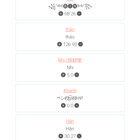
꧁༺🅑🅘🅝༻꧂
68
26
thảo
thảo
126
93
Nhi /你好🌸
Nhi
5
0
Khanh
ᵛᶰシK҉h̲̅áN҉h№
0
0
Hân
Hân
30
27