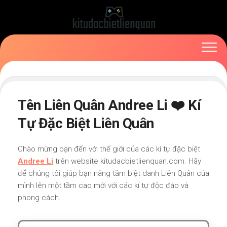
Skip
to
content
Tên Liên Quân Andree Li ❤️ Kí
Tự Đặc Biệt Liên Quân
Chào mừng bạn đến với thế giới của các kí tự đặc biệt
Andree Li
trên website kitudacbietlienquan.com. Hãy
để chúng tôi giúp bạn nâng tầm biệt danh Liên Quân của
mình lên một tầm cao mới với các kí tự độc đáo và
phong cách.