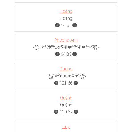
Hoàng
Hoàng
44
51
Phương Anh
꧁༺😍ᴾᴴươᴺᴳ❦❤️ᴬᴺᴴ❦💋༻꧂
64
33
Dương
꧁༺ᴅươɴԍ༻꧂
121
66
Quỳnh
Quỳnh
100
67
duy