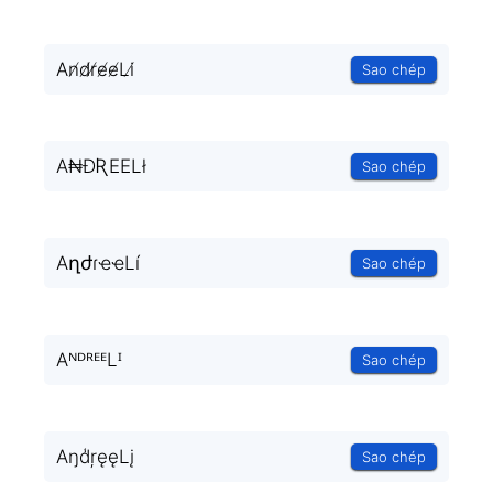
An̸d̸r̸e̸e̸Li̸
Sao chép
A₦ÐƦEELł
Sao chép
AղժɾҽҽLí
Sao chép
AᴺᴰᴿᴱᴱLᴵ
Sao chép
Aŋd̾ŗęęLį
Sao chép