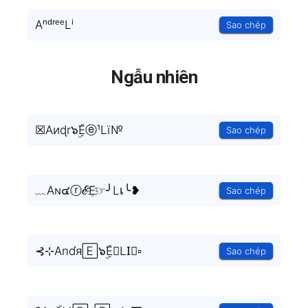
AⁿᵈʳᵉᵉLⁱ
Sao chép
Ngẫu nhiên
☒Aиɖr๖ۣۜEⓔ¹Lï№
Sao chép
﹏Aɴ๔ⓡℰE҈☞╯Lเ╰❥
Sao chép
⊰⊹Anɗя🄴๖ۣۜE☟LI⃗▫
Sao chép