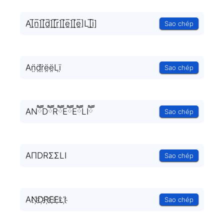
A[̲̅n̲̅][̲̅d̲̅][̲̅r̲̅][̲̅e̲̅][̲̅e̲̅]L[̲̅i̲̅]
Sao chép
An̤̈d̤̈r̤̈ë̤ë̤Lï̤
Sao chép
ANཽDཽRཽEཽEཽLIཽ
Sao chép
AΠDRΣΣLI
Sao chép
AN҉D҉R҉E҈E҈LI҉
Sao chép