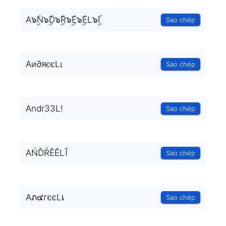
A๖ۣۜN๖ۣۜD๖ۣۜR๖ۣۜE๖ۣۜEL๖ۣۜI
Sao chép
Aи∂яєєLι
Sao chép
Andr33L!
Sao chép
AŃĎŔĔĔLĨ
Sao chép
Aภ๔гєєLเ
Sao chép