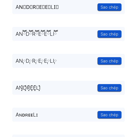
AN⃒D⃒R⃒E⃒E⃒LI⃒
Sao chép
ANཽDཽRཽEཽEཽLIཽ
Sao chép
AN༙D༙R༙E༙E༙LI༙
Sao chép
AN͓̽D͓̽R͓̽E͓̽E͓̽LI͓̽
Sao chép
AɴᴅʀᴇᴇLɪ
Sao chép