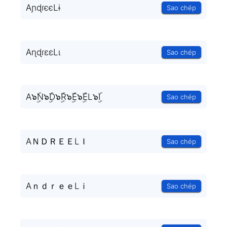
AɲɖɾєєLɨ
Sao chép
AɳɖɾɛɛLɩ
Sao chép
A๖ۣۜN๖ۣۜD๖ۣۜR๖ۣۜE๖ۣۜEL๖ۣۜI
Sao chép
AＮＤＲＥＥLＩ
Sao chép
AｎｄｒｅｅLｉ
Sao chép