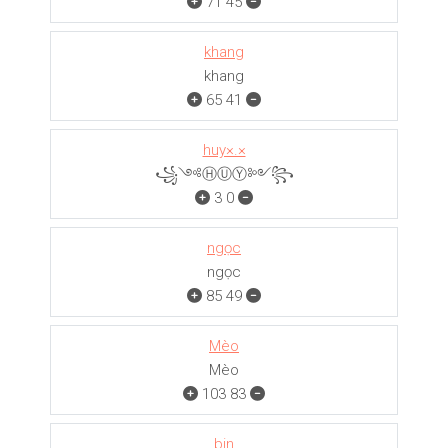
71
45
khang
khang
65
41
huy×.×
꧁༺ⒽⓊⓎ༻꧂
3
0
ngọc
ngọc
85
49
Mèo
Mèo
103
83
bin