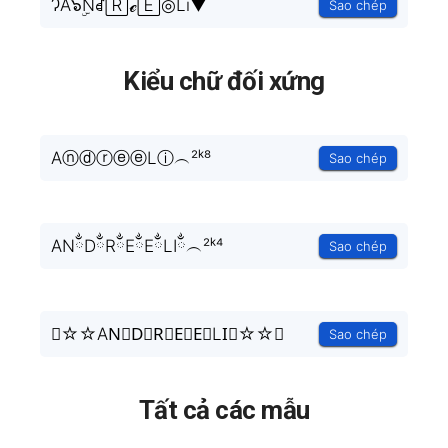
ɁA๖ۣۜNꀸ🅁ℯ🄴◎Lı▼
Sao chép
Kiểu chữ đối xứng
AⓝⓓⓡⓔⓔLⓘ︵²ᵏ⁸
Sao chép
ANྂDྂRྂEྂEྂLIྂ︵²ᵏ⁴
Sao chép
╰☆☆AN⃒D⃒R⃒E⃒E⃒LI⃒☆☆╮
Sao chép
Tất cả các mẫu