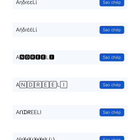
AηδɾεεLί
Sao chép
AήδɾέέLί
Sao chép
A🅽🅳🆁🅴🅴L🅸
Sao chép
A🄽🄳🅁🄴🄴L🄸
Sao chép
AᑎᗪᖇEELI
Sao chép
A⒩⒟⒭⒠⒠L⒤
Sao chép