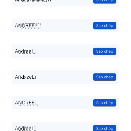
AN꙰D꙰R꙰E꙰E꙰LI꙰
Sao chép
An̫d̫r̫e̫e̫Li̫
Sao chép
AṅԀяєєLı
Sao chép
AN͙D͙R͙E͙E͙LI͙
Sao chép
Añ̰d̰̃r̰̃ḛ̃ḛ̃Lḭ̃
Sao chép