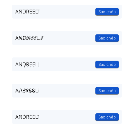
AN⃜D⃜R⃜E⃜E⃜LI⃜
Sao chép
AℕⅅℛℰℰLℐ
Sao chép
AN͎D͎R͎E͎E͎LI͎
Sao chép
AᏁᎴᖇᏋᏋLi
Sao chép
AN̐D̐R̐E̐E̐LI̐
Sao chép