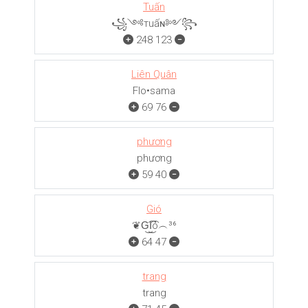
Tuấn
꧁༺тuấɴ༻꧂
248
123
Liên Quân
Flo•sama
69
76
phương
phương
59
40
Gió
❦G͜͡I͜͡ó︵³⁶
64
47
trang
trang