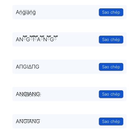
An̤̈g̤̈ï̤ä̤n̤̈g̤̈
Sao chép
ANཽGཽIཽAཽNཽGཽ
Sao chép
AΠGIΔΠG
Sao chép
AN҉G҉I҉A҉N҉G҉
Sao chép
AN⃜G⃜I⃜A⃜N⃜G⃜
Sao chép