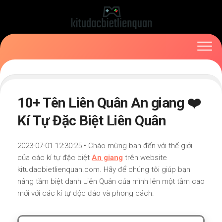
Skip
to
content
10+ Tên Liên Quân An giang ❤️
Kí Tự Đặc Biệt Liên Quân
2023-07-01 12:30:25 • Chào mừng bạn đến với thế giới
của các kí tự đặc biệt
An giang
trên website
kitudacbietlienquan.com. Hãy để chúng tôi giúp bạn
nâng tầm biệt danh Liên Quân của mình lên một tầm cao
mới với các kí tự độc đáo và phong cách.