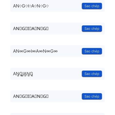
AN༶G༶I༶A༶N༶G༶
Sao chép
AN⃒G⃒I⃒A⃒N⃒G⃒
Sao chép
AN∞G∞I∞A∞N∞G∞
Sao chép
AN͚G͚I͚A͚N͚G͚
Sao chép
AN⃒G⃒I⃒A⃒N⃒G⃒
Sao chép