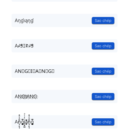
Aŋɠıąŋɠ
Sao chép
Aꈤꁅꀤꍏꈤꁅ
Sao chép
AN⃟G⃟I⃟A⃟N⃟G⃟
Sao chép
AN҉G҉I҉A҉N҉G҉
Sao chép
An͉̠̙͉̗̺̋̋̔ͧ̊g͎͚̥͎͔͕ͥ̿i̞̟̫̺ͭ̒ͭͣa̘̫͈̭͌͛͌̇̇̍n͉̠̙͉̗̺̋̋̔ͧ̊g͎͚̥͎͔͕ͥ̿
Sao chép