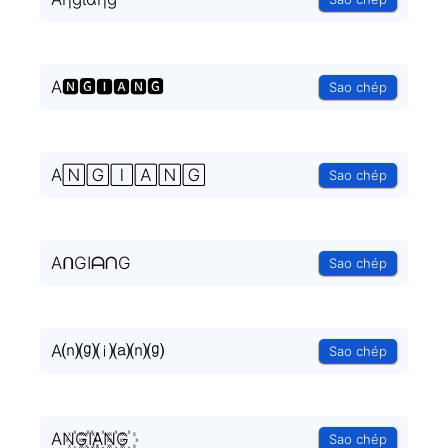
A🅽🅶🅸🅰🅽🅶
Sao chép
A🄽🄶🄸🄰🄽🄶
Sao chép
AᑎGIᗩᑎG
Sao chép
A⒩⒢⒤⒜⒩⒢
Sao chép
AN꙰G꙰I꙰A꙰N꙰G꙰
Sao chép