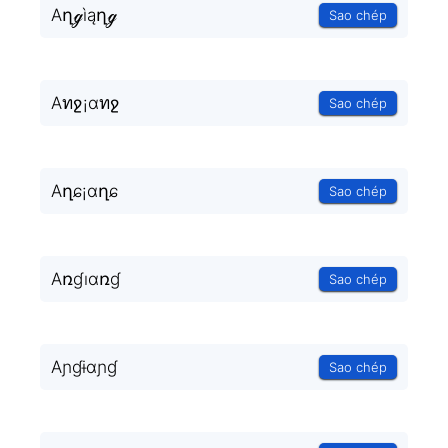
Aղℊìąղℊ
Sao chép
Aทջ¡αทջ
Sao chép
Aղɕ¡ɑղɕ
Sao chép
Aռɠıɑռɠ
Sao chép
Aɲɠɨɑɲɠ
Sao chép