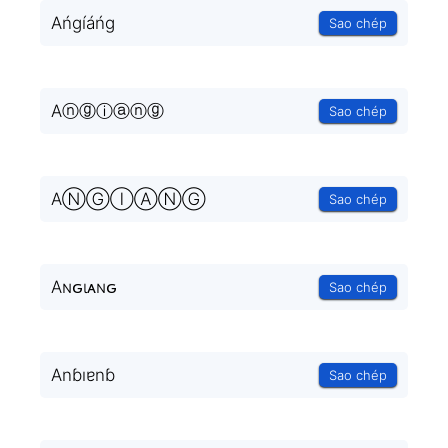
Ańgíáńg
Sao chép
Aⓝⓖⓘⓐⓝⓖ
Sao chép
AⓃⒼⒾⒶⓃⒼ
Sao chép
Aɴԍιᴀɴԍ
Sao chép
Anɓıɐnɓ
Sao chép