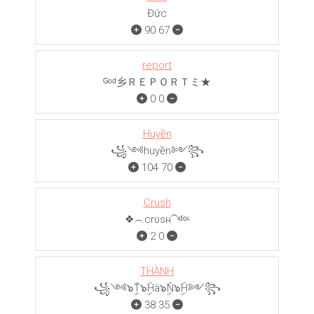
Đức
90
67
report
ᴳᵒᵈ乡ＲＥＰＯＲＴミ★
0
0
Huyền
꧁༺huyền༻꧂
104
70
Crush
❖︵crυѕн⁀ᶦᵈᵒᶫ
2
0
THÀNH
꧁༺๖ۣۜT๖ۣۜHà๖ۣۜN๖ۣۜH༻꧂
38
35