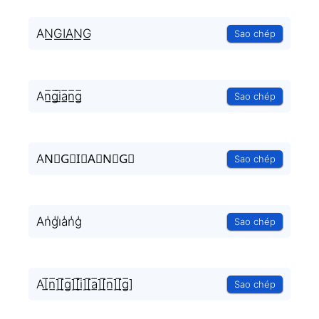
AN͟G͟I͟A͟N͟G͟
Sao chép
An̲̅g̲̅i̲̅a̲̅n̲̅g̲̅
Sao chép
AN⃣G⃣I⃣A⃣N⃣G⃣
Sao chép
An̾g̾i̾a̾n̾g̾
Sao chép
A[̲̅n̲̅][̲̅g̲̅][̲̅i̲̅][̲̅a̲̅][̲̅n̲̅][̲̅g̲̅]
Sao chép