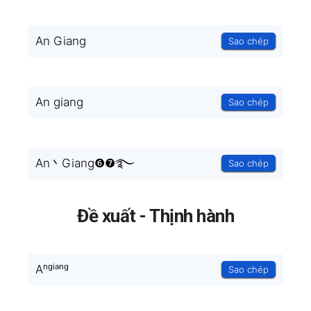
An Giang
Sao chép
An giang
Sao chép
An丶Giang❻❼࿐
Sao chép
Đề xuất - Thịnh hành
Aⁿᵍⁱᵃⁿᵍ
Sao chép