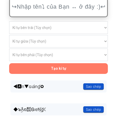
Tạo kí tự
◄🅰n▼ɢιánɠ✿
Sao chép
◆๖ۣۜAռ㍿ᎶıɐN꙰ɠ☾
Sao chép