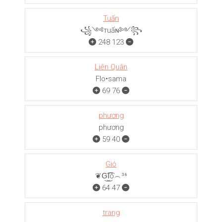
Tuấn
꧁༺тuấɴ༻꧂
248
123
Liên Quân
Flo•sama
69
76
phương
phương
59
40
Gió
❦G͜͡I͜͡ó︵³⁶
64
47
trang