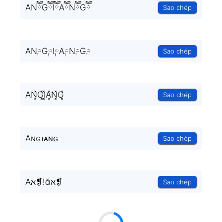
ANཽGཽIཽAཽNཽGཽ
Sao chép
AN༙G༙I༙A༙N༙G༙
Sao chép
AN͓̽G͓̽I͓̽A͓̽N͓̽G͓̽
Sao chép
Aɴɢɪᴀɴɢ
Sao chép
Aℵ❡!ᾰℵ❡
Sao chép