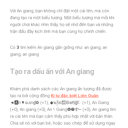
Với An giang, bạn không chỉ đặt một cái tên, mà còn
đang tạo ra một biểu tượng. Một biểu tượng mà mỗi khi
người chơi khác nhìn thấy, họ sẽ nhớ đến bạn và những
trận đấu đầy kịch tính mà bạn cùng họ chinh chiến.
Có
3
tìm kiếm An giang gần giống như: an giang, an
giang, an giang
Tạo ra dấu ấn với An giang
Khám phá danh sách các An giang ấn tượng đã được
tạo ra bởi cộng đồng
Kí tự đặc biệt Liên Quân
◄🅰n▼ɢιánɠ✿ (+1), ◆๖ۣۜAռ㍿ᎶıɐN꙰ɠ☾ (+1), An Giang
(+0), An giang (+0), An丶Giang❻❼࿐ (+0), An giang tìm
ra cái tên mà bạn cảm thấy phù hợp nhất với bản thân.
Chia sẻ nó với bạn bè, hoặc sao chép để sử dụng ngay