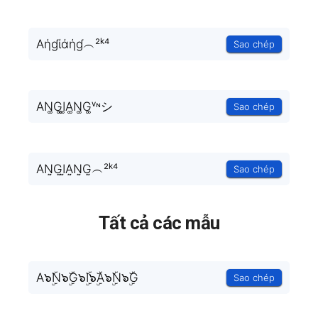
Aήɠίάήɠ︵²ᵏ⁴
Sao chép
AN͚G͚I͚A͚N͚G͚ᵛᶰシ
Sao chép
AN̤̮G̤̮I̤̮A̤̮N̤̮G̤̮︵²ᵏ⁴
Sao chép
Tất cả các mẫu
A๖ۣۜN๖ۣۜG๖ۣۜI๖ۣۜA๖ۣۜN๖ۣۜG
Sao chép