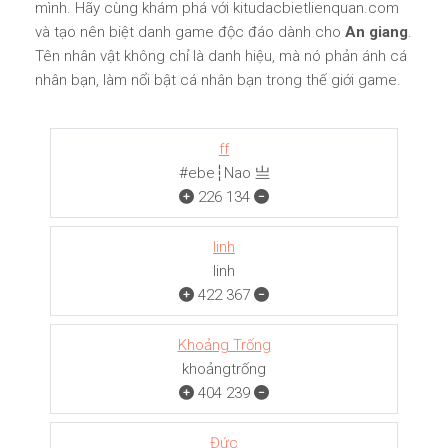
mình. Hãy cùng khám phá với kitudacbietlienquan.com
và tạo nên biệt danh game độc đáo dành cho
An giang
.
Tên nhân vật không chỉ là danh hiệu, mà nó phản ánh cá
nhân bạn, làm nổi bật cá nhân bạn trong thế giới game.
ff
#ebe┆Nao 亗
226
134
linh
linh
422
367
Khoảng Trống
khoảngㅤㅤㅤtrống
404
239
Đức