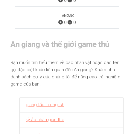
0
0
ㅤᴀɴㅤԍιᴀɴԍㅤ
0
0
An giang và thế giới game thủ
Bạn muốn tìm hiểu thêm về các nhân vật hoặc các tên
gọi đặc biệt khác liên quan đến An giang? Khám phá
danh sách gợi ý của chúng tôi để nâng cao trải nghiệm
game của bạn.
giang tấu in english
kỳ ảo nhân gian the