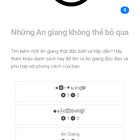
0
Những An giang không thể bỏ qua
Tìm kiếm một An giang thật đặc biệt và hấp dẫn? Hãy
tham khảo danh sách này để tìm ra An giang độc đáo và
phù hợp với phong cách của bạn.
◄🅰n▼ɢιánɠ✿
1
0
◆๖ۣۜAռ㍿ᎶıɐN꙰ɠ☾
1
0
An Giang