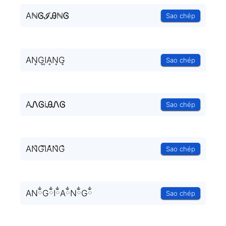
AℕᎶℐᎯℕᎶ
Sao chép
AN͎G͎I͎A͎N͎G͎
Sao chép
AᏁᎶiᎯᏁᎶ
Sao chép
AN̐G̐I̐A̐N̐G̐
Sao chép
ANྂGྂIྂAྂNྂGྂ
Sao chép