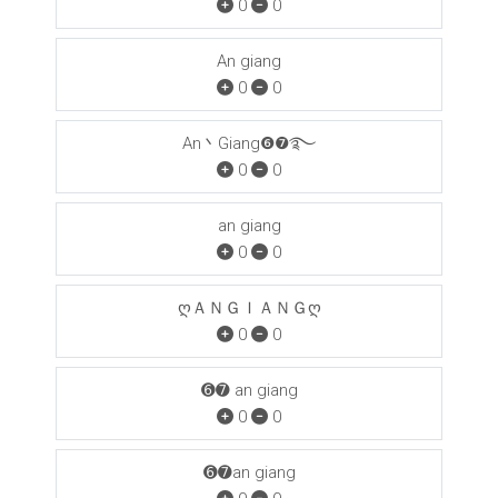
0
0
An giang
0
0
An丶Giang❻❼࿐
0
0
an giang
0
0
ღＡＮㅤＧＩＡＮＧღ
0
0
➏➐ an giang
0
0
➏➐an giang