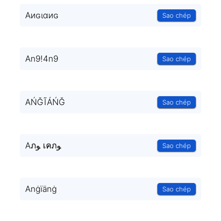
Aиɢιαиɢ
Sao chép
An9!4n9
Sao chép
AŃĞĨÁŃĞ
Sao chép
Aภﻮ เคภﻮ
Sao chép
Anġïänġ
Sao chép