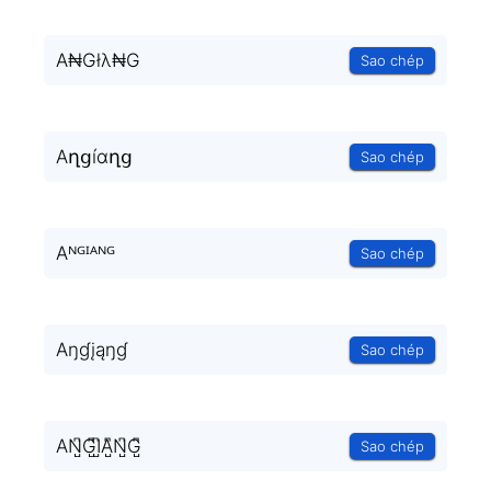
A₦Głλ₦G
Sao chép
Aղցíɑղց
Sao chép
Aᴺᴳᴵᴬᴺᴳ
Sao chép
Aŋɠįąŋɠ
Sao chép
AN̺͆G̺͆I̺͆A̺͆N̺͆G̺͆
Sao chép