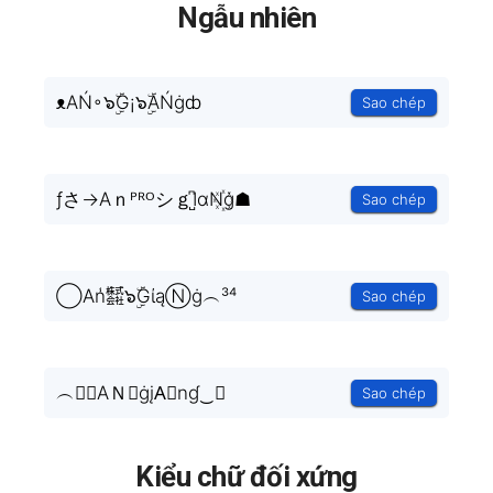
Ngẫu nhiên
ᴥAŃ◦๖ۣۜG¡๖ۣۜAŃġȸ
Sao chép
ƒさ→AｎᴾᴿᴼシｇI̺͆αN꙰ġ☗
Sao chép
◯An̾㍿๖ۣۜGίąⓃġ︵³⁴
Sao chép
︵❻❾AＮ☓ġįA⃗nɠ‿✿
Sao chép
Kiểu chữ đối xứng