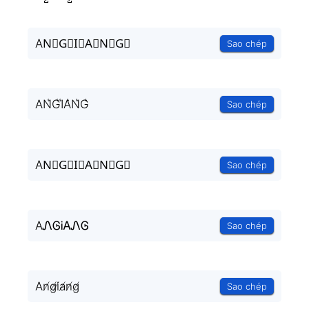
AN⃗G⃗I⃗A⃗N⃗G⃗
Sao chép
AN͛G͛I͛A͛N͛G͛
Sao chép
AN⃒G⃒I⃒A⃒N⃒G⃒
Sao chép
AᏁᎶᎥᎪᏁᎶ
Sao chép
An̸g̸i̸a̸n̸g̸
Sao chép