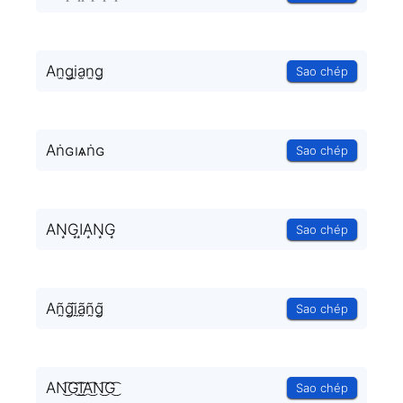
An̫g̫i̫a̫n̫g̫
Sao chép
Aṅɢıѧṅɢ
Sao chép
AN͙G͙I͙A͙N͙G͙
Sao chép
Añ̰g̰̃ḭ̃ã̰ñ̰g̰̃
Sao chép
AN͜͡G͜͡I͜͡A͜͡N͜͡G͜͡
Sao chép