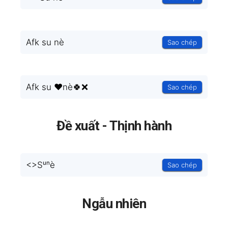
Afk su nè
Sao chép
Afk su ❤nè🍀❌
Sao chép
Đề xuất - Thịnh hành
<
>Sᵘⁿè
Sao chép
Ngẫu nhiên