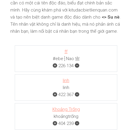
cần có một cái tên độc đáo, biểu đạt chính bản sắc
mình. Hãy cùng khám phá với kitudacbietlienquan.com
và tạo nên biệt danh game độc đáo dành cho
<
> Su nè
.
Tên nhân vật không chỉ là danh hiệu, mà nó phản ánh cá
nhân bạn, làm nổi bật cá nhân bạn trong thế giới game.
ff
#ebe┆Nao 亗
226
134
linh
linh
422
367
Khoảng Trống
khoảngㅤㅤㅤtrống
404
239