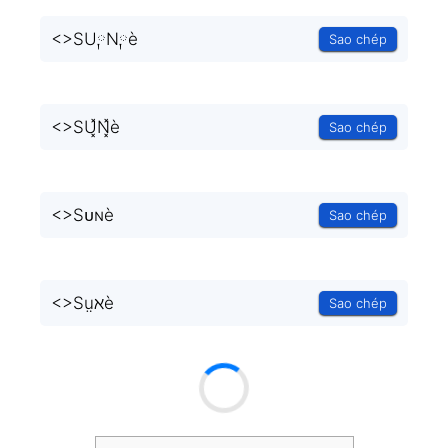
<
>SU༙N༙è
Sao chép
<
>SU͓̽N͓̽è
Sao chép
<
>Sᴜɴè
Sao chép
<
>Sṳℵè
Sao chép