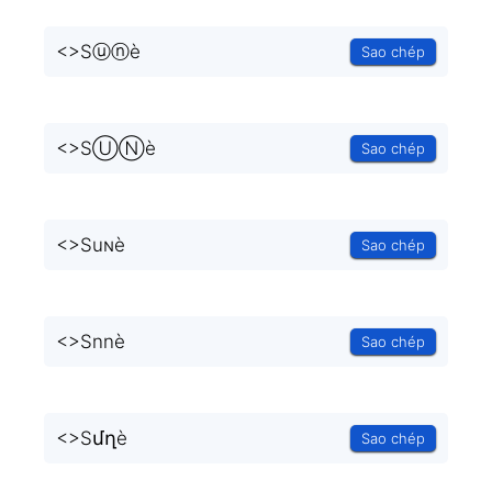
<
>Sⓤⓝè
Sao chép
<
>SⓊⓃè
Sao chép
<
>Suɴè
Sao chép
<
>Snnè
Sao chép
<
>Sմղè
Sao chép