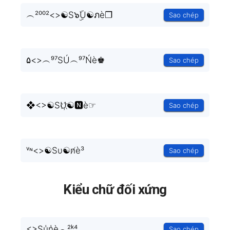
︵²⁰⁰²<
>☯S๖ۣۜU☯ภè❐
Sao chép
۵<
>︵⁹⁷SÚ︵⁹⁷Ńè♚
Sao chép
❖<
>☯SU҉☯🅽è☞
Sao chép
ᵛᶰ<
>☯Sυ☯n̸è³
Sao chép
Kiểu chữ đối xứng
<
>Su̾n̾è︵²ᵏ⁴
Sao chép