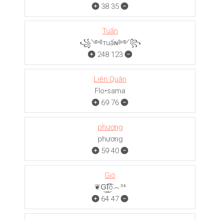
38
35
Tuấn
꧁༺тuấɴ༻꧂
248
123
Liên Quân
Flo•sama
69
76
phương
phương
59
40
Gió
❦G͜͡I͜͡ó︵³⁶
64
47