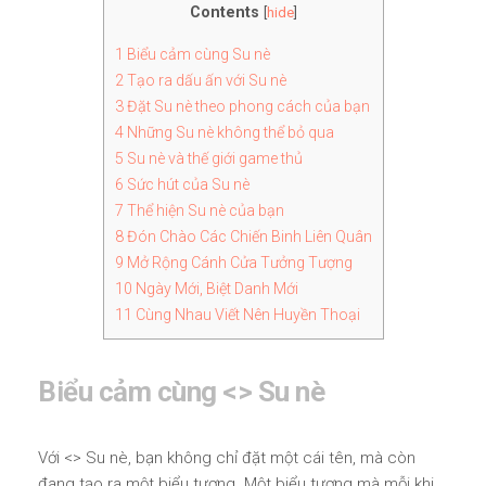
Contents
[
hide
]
1
Biểu cảm cùng Su nè
2
Tạo ra dấu ấn với Su nè
3
Đặt Su nè theo phong cách của bạn
4
Những Su nè không thể bỏ qua
5
Su nè và thế giới game thủ
6
Sức hút của Su nè
7
Thể hiện Su nè của bạn
8
Đón Chào Các Chiến Binh Liên Quân
9
Mở Rộng Cánh Cửa Tưởng Tượng
10
Ngày Mới, Biệt Danh Mới
11
Cùng Nhau Viết Nên Huyền Thoại
Biểu cảm cùng <
> Su nè
Với <
> Su nè, bạn không chỉ đặt một cái tên, mà còn
đang tạo ra một biểu tượng. Một biểu tượng mà mỗi khi