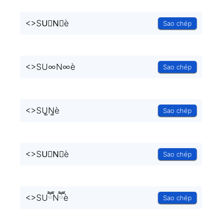
<
>SU⃒N⃒è
Sao chép
<
>SU∞N∞è
Sao chép
<
>SU͚N͚è
Sao chép
<
>SU⃒N⃒è
Sao chép
<
>SUཽNཽè
Sao chép