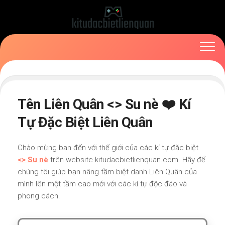
Skip
to
content
Tên Liên Quân <
> Su nè ❤️ Kí
Tự Đặc Biệt Liên Quân
Chào mừng bạn đến với thế giới của các kí tự đặc biệt
<
> Su nè
trên website kitudacbietlienquan.com. Hãy để
chúng tôi giúp bạn nâng tầm biệt danh Liên Quân của
mình lên một tầm cao mới với các kí tự độc đáo và
phong cách.