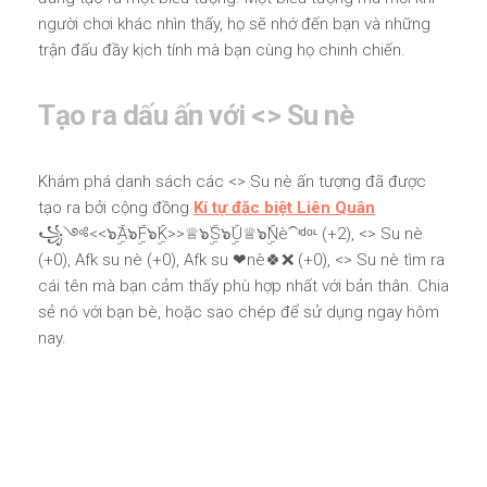
người chơi khác nhìn thấy, họ sẽ nhớ đến bạn và những
trận đấu đầy kịch tính mà bạn cùng họ chinh chiến.
Tạo ra dấu ấn với <
> Su nè
Khám phá danh sách các <
> Su nè ấn tượng đã được
tạo ra bởi cộng đồng
Kí tự đặc biệt Liên Quân
꧁༺<<๖ۣۜA๖ۣۜF๖ۣۜK>>♕๖ۣۜS๖ۣۜU♕๖ۣۜNè⁀ᶦᵈᵒᶫ (+2), <
> Su nè
(+0), Afk su nè (+0), Afk su ❤nè🍀❌ (+0), <
> Su nè tìm ra
cái tên mà bạn cảm thấy phù hợp nhất với bản thân. Chia
sẻ nó với bạn bè, hoặc sao chép để sử dụng ngay hôm
nay.