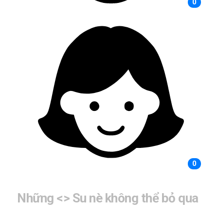
0
0
Những <
> Su nè không thể bỏ qua