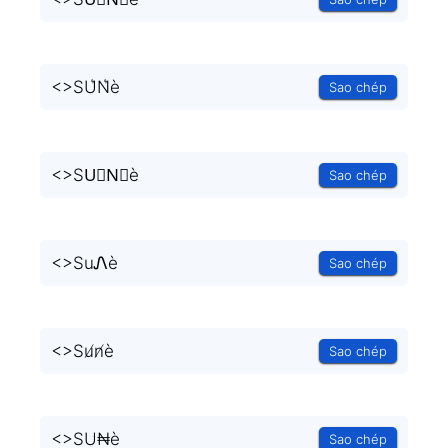
<
>SU͛N͛è
Sao chép
<
>SU⃒N⃒è
Sao chép
<
>SuᏁè
Sao chép
<
>Su̸n̸è
Sao chép
<
>SU₦è
Sao chép