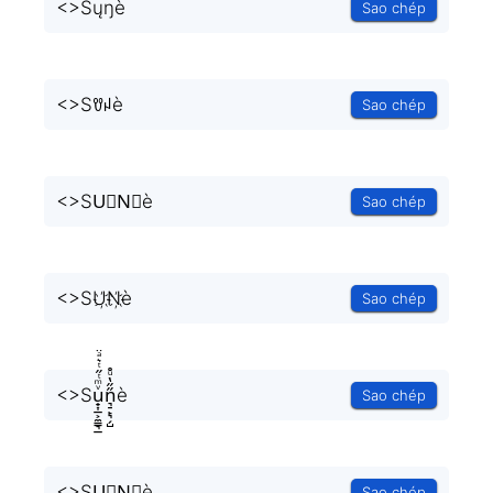
<
>Sųŋè
Sao chép
<
>Sꀎꈤè
Sao chép
<
>SU⃟N⃟è
Sao chép
<
>SU҉N҉è
Sao chép
<
>Su̟͎̲͕̼̳͉̲ͮͫͭ̋ͭ͛ͣ̈n͉̠̙͉̗̺̋̋̔ͧ̊è
Sao chép
<
>SU⃗N⃗è
Sao chép