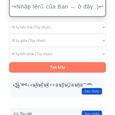
Tạo kí tự
꧁༺<<๖ۣۜA๖ۣۜF๖ۣۜK>>♕๖ۣۜS๖ۣۜU♕๖ۣۜNè⁀ᶦᵈᵒᶫ
Sao chép
<
> Su nè
Sao chép