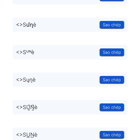
<
>Sմղè
Sao chép
<
>Sᵁᴺè
Sao chép
<
>Sųŋè
Sao chép
<
>SU̺͆N̺͆è
Sao chép
<
>SU͟N͟è
Sao chép