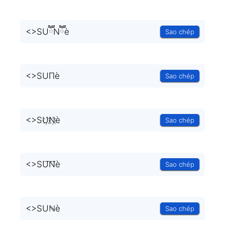
<
>SUཽNཽè
Sao chép
<
>SUΠè
Sao chép
<
>SU҉N҉è
Sao chép
<
>SU⃜N⃜è
Sao chép
<
>SUℕè
Sao chép