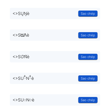
<
>SU͎N͎è
Sao chép
<
>SᏌᏁè
Sao chép
<
>SU̐N̐è
Sao chép
<
>SUྂNྂè
Sao chép
<
>SU༶N༶è
Sao chép