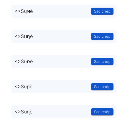
<
>Sųทè
Sao chép
<
>Sʊղè
Sao chép
<
>Sυռè
Sao chép
<
>Sυɲè
Sao chép
<
>Sʉɳè
Sao chép