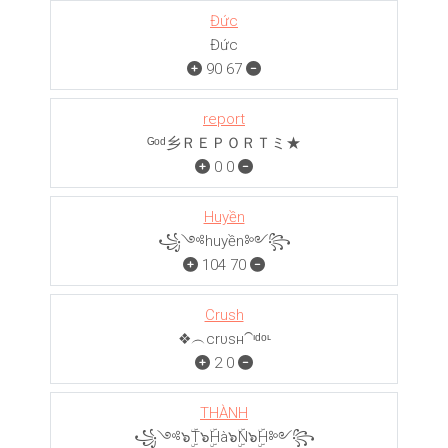
Đức
Đức
90
67
report
ᴳᵒᵈ乡ＲＥＰＯＲＴミ★
0
0
Huyền
꧁༺huyền༻꧂
104
70
Crush
❖︵crυѕн⁀ᶦᵈᵒᶫ
2
0
THÀNH
꧁༺๖ۣۜT๖ۣۜHà๖ۣۜN๖ۣۜH༻꧂