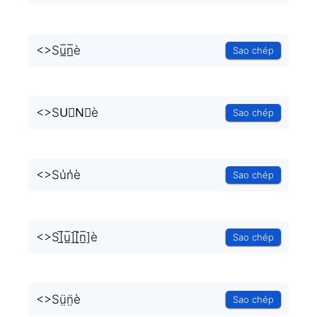
<
>Su̲̅n̲̅è
Sao chép
<
>SU⃣N⃣è
Sao chép
<
>Su̾n̾è
Sao chép
<
>S[̲̅u̲̅][̲̅n̲̅]è
Sao chép
<
>Sṳ̈n̤̈è
Sao chép