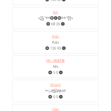
bin
꧁༺🅑🅘🅝༻꧂
68
26
thảo
thảo
126
93
Nhi /你好🌸
Nhi
5
0
Khanh
ᵛᶰシK҉h̲̅áN҉h№
0
0
Hân