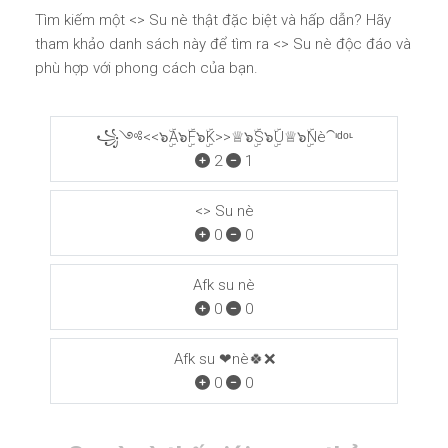
Tìm kiếm một <
> Su nè thật đặc biệt và hấp dẫn? Hãy
tham khảo danh sách này để tìm ra <
> Su nè độc đáo và
phù hợp với phong cách của bạn.
꧁༺<<๖ۣۜA๖ۣۜF๖ۣۜK>>♕๖ۣۜS๖ۣۜU♕๖ۣۜNè⁀ᶦᵈᵒᶫ
2
1
<
> Su nè
0
0
Afk su nè
0
0
Afk su ❤nè🍀❌
0
0