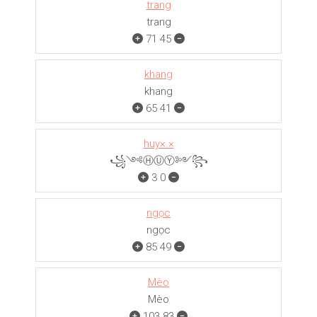
trang
trang
71
45
khang
khang
65
41
huy×.×
꧁༺ⒽⓊⓎ༻꧂
3
0
ngọc
ngọc
85
49
Mèo
Mèo
103
83