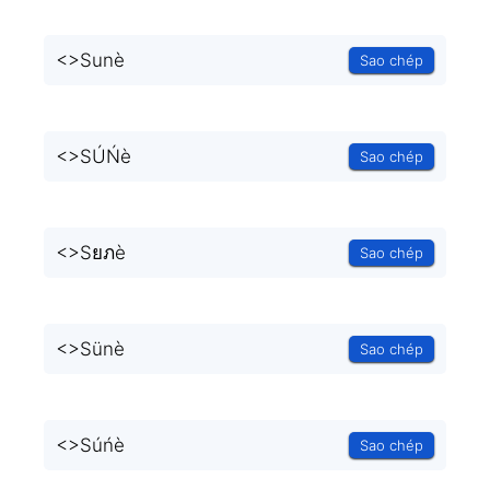
<
>Sunè
Sao chép
<
>SÚŃè
Sao chép
<
>Sยภè
Sao chép
<
>Sünè
Sao chép
<
>Súńè
Sao chép