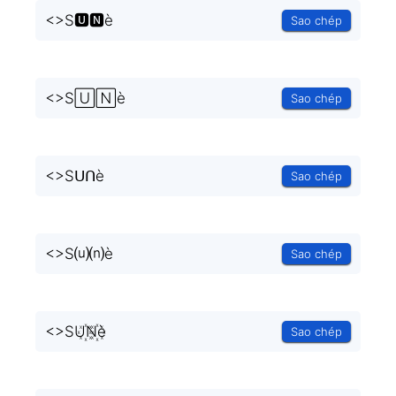
<
>S🆄🅽è
Sao chép
<
>S🅄🄽è
Sao chép
<
>Sᑌᑎè
Sao chép
<
>S⒰⒩è
Sao chép
<
>SU꙰N꙰è
Sao chép