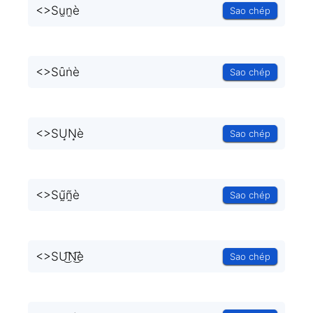
<
>Su̫n̫è
Sao chép
<
>Sȗṅè
Sao chép
<
>SU͙N͙è
Sao chép
<
>Sṵ̃ñ̰è
Sao chép
<
>SU͜͡N͜͡è
Sao chép