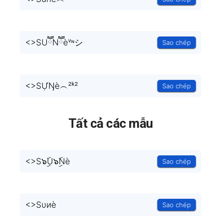
<
>SUཽNཽèᵛᶰシ
Sao chép
<
>SỰŊè︵²ᵏ²
Sao chép
Tất cả các mẫu
<
>S๖ۣۜU๖ۣۜNè
Sao chép
<
>Sυиè
Sao chép