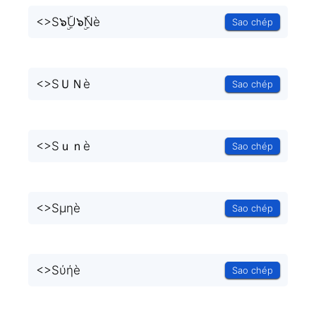
<
>S๖ۣۜU๖ۣۜNè
Sao chép
<
>SＵＮè
Sao chép
<
>Sｕｎè
Sao chép
<
>Sμηè
Sao chép
<
>Sύήè
Sao chép