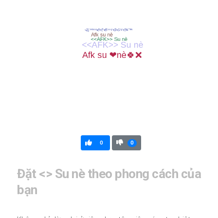
0
0
Đặt <
> Su nè theo phong cách của
bạn