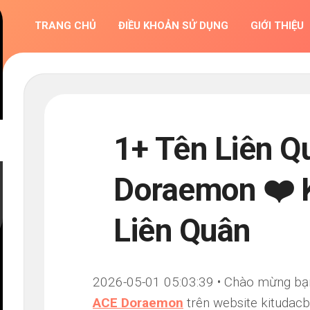
TRANG CHỦ
ĐIỀU KHOẢN SỬ DỤNG
GIỚI THIỆU
1+ Tên Liên 
Doraemon ❤️ K
Liên Quân
2026-05-01 05:03:39 • Chào mừng bạn đ
ACE Doraemon
trên website kitudacb