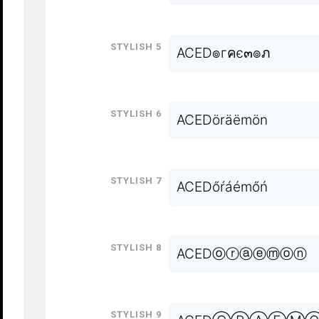
Stylish 5
ACED๏гคє๓๏ภ
Stylish 6
ACEDöräëmön
Stylish 7
ACEDőŕáémőń
Stylish 8
ACEDⓞⓡⓐⓔⓜⓞⓝ
Stylish 9