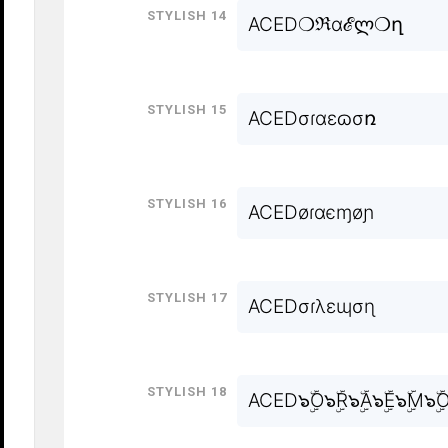
Stylish 14
ACED❍ℜɑℰლ❍ղ
Stylish 15
ACEDσɾɑεɷσռ
Stylish 16
ACEDøɾɑєɱøɲ
Stylish 17
ACEDσɾλɛɰσɳ
Stylish 18
ACED๖ۣۜO๖ۣۜR๖ۣۜA๖ۣۜE๖ۣۜM๖ۣۜO