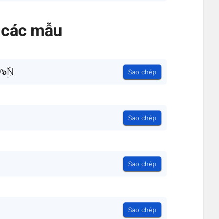
ả các mẫu
๖ۣۜN
Sao chép
Sao chép
Sao chép
Sao chép