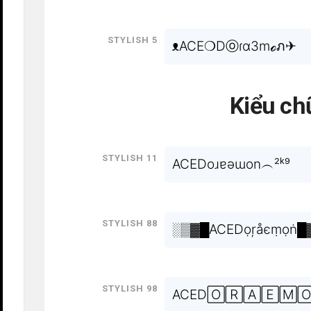
Stylish 5
ᴥACE❍Dⓞɾɑ3mℴภ✈
Kiểu ch
Stylish 11
ACEDoɹɐǝɯon︵²ᵏ⁹
Stylish 88
░▒▓█ACEDọŗåєṃọṅ█
Stylish 98
ACED🄾🅁🄰🄴🄼🄾