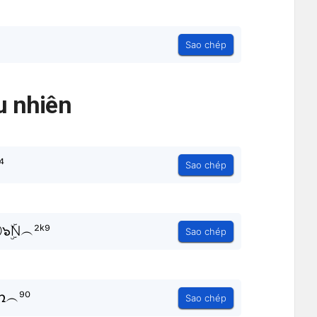
Sao chép
 nhiên
⁴
Sao chép
ۜN︵²ᵏ⁹
Sao chép
ռ︵⁹⁰
Sao chép