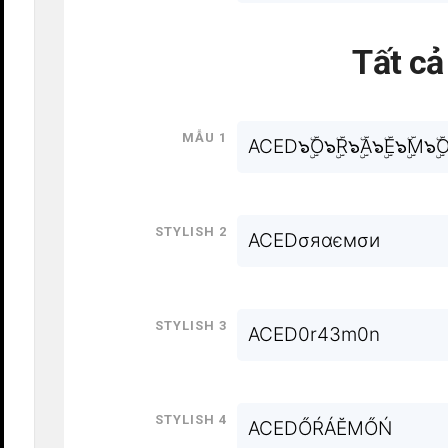
Tất c
Mẫu 1
ACED๖ۣۜO๖ۣۜR๖ۣۜA๖ۣۜE๖ۣۜM๖ۣۜO
Stylish 2
ACEDσяαємσи
Stylish 3
ACED0r43m0n
Stylish 4
ACEDŐŔÁĔMŐŃ