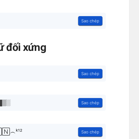
Sao chép
ữ đối xứng
Sao chép
▓▒░
Sao chép
🄽︵ᵏ¹²
Sao chép