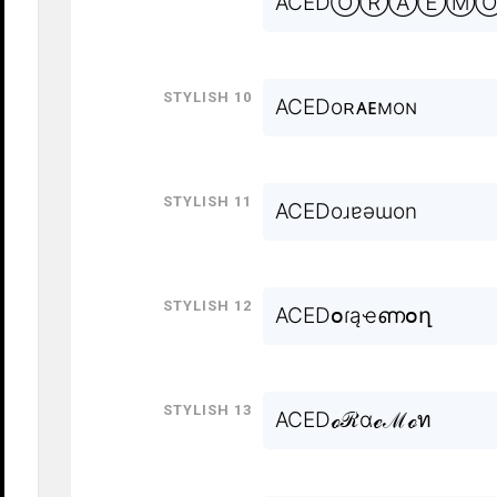
ACEDⓄⓇⒶⒺⓂ
Stylish 10
ACEDoʀᴀᴇмoɴ
Stylish 11
ACEDoɹɐǝɯon
Stylish 12
ACEDօɾąҽണօղ
Stylish 13
ACEDℴℛαℯℳℴท