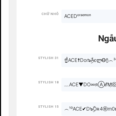
Chữ nhỏ
ACEDᵒʳᵃᵉᵐᵒⁿ
Ngẫu
Stylish 31
☝ACE☨Doɾ๖ۣۜAєლᎾñ̰︵³
Stylish 18
﹏ACE▼DO∞яⒶℰM҉ⓞ๖ۣ
Stylish 15
︵¹⁰ACE✔D๖ۣۜOʀ4ⓔm0