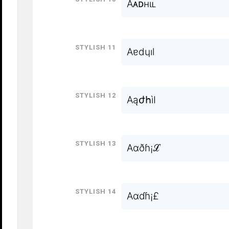
Aᴀᴅнιʟ
Stylish 11
Aɐdɥıl
Stylish 12
AąժհìӀ
Stylish 13
Aαðɦ¡ℒ
Stylish 14
Aɑɗɦ¡£