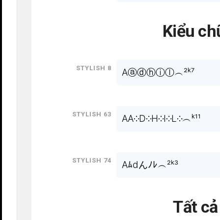
Kiểu ch
Stylish 8
Aⓐⓓⓗⓘⓛ︵²ᵏ⁷
Stylish 63
AA༶D༶H༶I༶L༶︵ᵏ¹¹
Stylish 74
Aﾑdんﾉﾚ︵²ᵏ³
Tất c