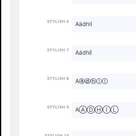
Stylish 6
Aädhïl
Stylish 7
Aádhíl
Stylish 8
Aⓐⓓⓗⓘⓛ
Stylish 9
AⒶⒹⒽⒾⓁ
Stylish 10