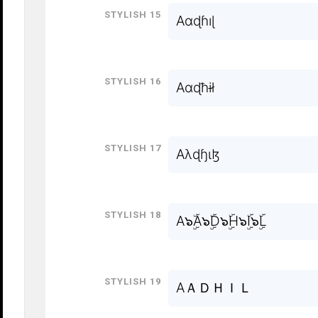
Stylish 15
Aɑɖɦıɭ
Stylish 16
Aɑɖħɨł
Stylish 17
Aλɖɧɩɮ
Stylish 18
A๖ۣۜA๖ۣۜD๖ۣۜH๖ۣۜI๖ۣۜL
Stylish 19
AＡＤＨＩＬ