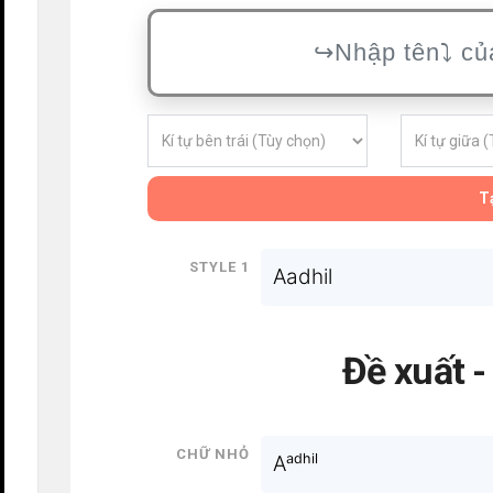
Tạ
Style 1
Aadhil
Đề xuất 
Chữ nhỏ
Aᵃᵈʰⁱˡ