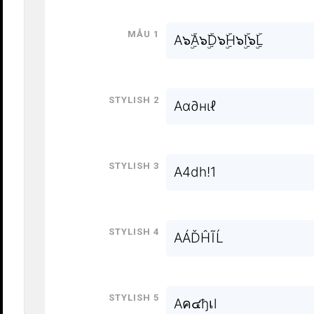
Mẫu 1
A๖ۣۜA๖ۣۜD๖ۣۜH๖ۣۜI๖ۣۜL
Stylish 2
Aα∂нιℓ
Stylish 3
A4dh!1
Stylish 4
AÁĎĤĨĹ
Stylish 5
Aค๔ђเl