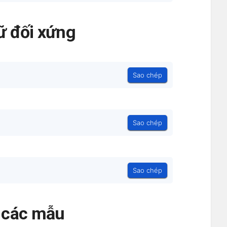
ữ đối xứng
Sao chép
Sao chép
Sao chép
ả các mẫu