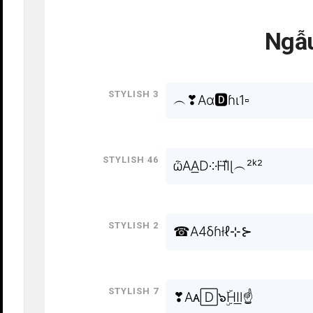
Ngẫu
Stylish 3
︵❣Aα🅳ɦι1▫
Stylish 46
ѽAA͟D༶H⃜I͛ɭ︵²ᵏ²
Stylish 2
☎A4δɦłℓ⊹⊱
Stylish 7
❣Aᴀ🄳๖ۣۜHI͟l☝