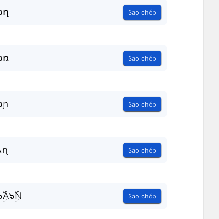
ɑղ
Sao chép
ɑռ
Sao chép
ɑɲ
Sao chép
λɳ
Sao chép
A๖ۣۜN
Sao chép