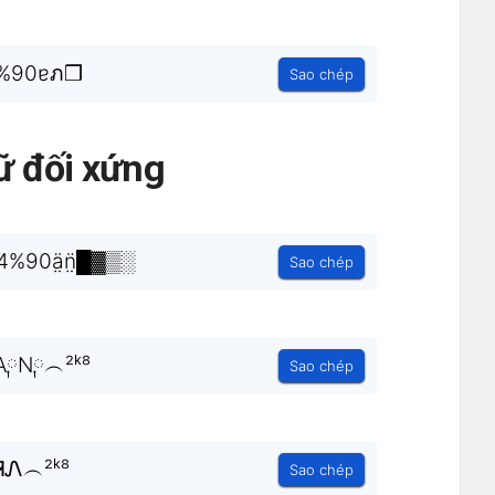
%90ɐภ❒
Sao chép
ữ đối xứng
90ä̤n̤̈█▓▒░
Sao chép
༙N༙︵²ᵏ⁸
Sao chép
Ꮑ︵²ᵏ⁸
Sao chép