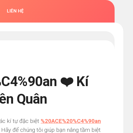
LIÊN HỆ
4%90an ❤️ Kí
iên Quân
ác kí tự đặc biệt
%20ACE%20%C4%90an
 Hãy để chúng tôi giúp bạn nâng tầm biệt