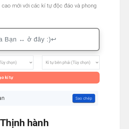
 cao mới với các kí tự độc đáo và phong
o kí tự
an
Sao chép
- Thịnh hành