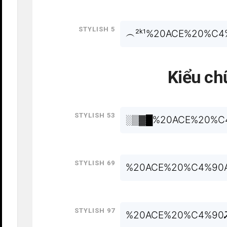
Stylish 5
︵²ᵏ¹%20ACE%20%C4
Kiểu ch
Stylish 53
░▒▓█%20ACE%20%C4%
Stylish 69
%20ACE%20%C4%90A
Stylish 97
%20ACE%20%C4%90Ꮨ