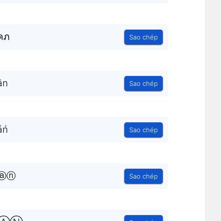
คภ
Sao chép
än
Sao chép
áń
Sao chép
0ⓐⓝ
Sao chép