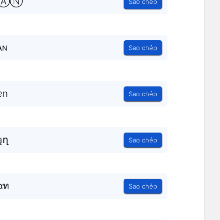
90ⒶⓃ
Sao chép
ᴀɴ
Sao chép
ɐn
Sao chép
ąղ
Sao chép
αท
Sao chép