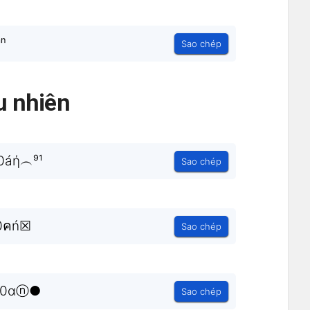
ⁿ
Sao chép
 nhiên
áή︵⁹¹
Sao chép
0คń☒
Sao chép
90ɑⓝ●
Sao chép