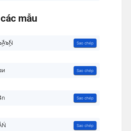
ả các mẫu
A๖ۣۜN
Sao chép
αи
Sao chép
4n
Sao chép
ÁŃ
Sao chép