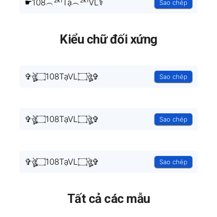
☛108︵²ᵏ¹Tạ︵²ᵏ¹VL⚕
Sao chép
Kiểu chữ đối xứng
✞ঔৣ۝108TạVL۝ঔৣ✞
Sao chép
✞ঔৣ۝108TạVL۝ঔৣ✞
Sao chép
✞ঔৣ۝108TạVL۝ঔৣ✞
Sao chép
Tất cả các mẫu