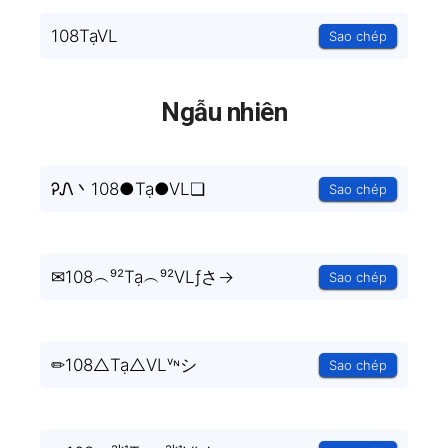
108TạVL
Sao chép
Ngẫu nhiên
ᎮᏁ丶108●Tạ●VL❏
Sao chép
✉108︵⁹²Tạ︵⁹²VLƒさ→
Sao chép
✏108△Tạ△VLᵛᶰシ
Sao chép