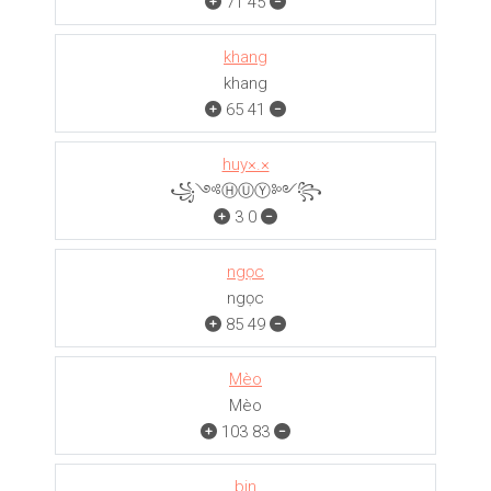
71
45
khang
khang
65
41
huy×.×
꧁༺ⒽⓊⓎ༻꧂
3
0
ngọc
ngọc
85
49
Mèo
Mèo
103
83
bin