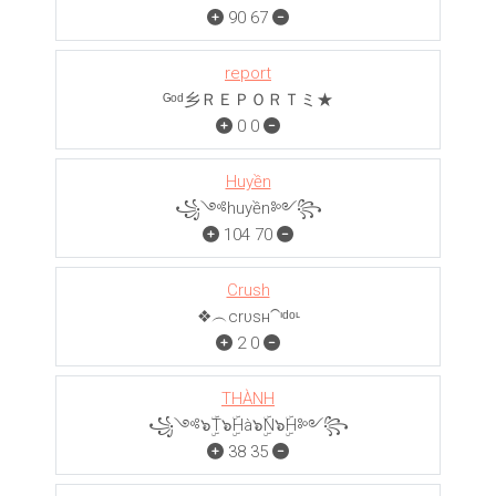
90
67
report
ᴳᵒᵈ乡ＲＥＰＯＲＴミ★
0
0
Huyền
꧁༺huyền༻꧂
104
70
Crush
❖︵crυѕн⁀ᶦᵈᵒᶫ
2
0
THÀNH
꧁༺๖ۣۜT๖ۣۜHà๖ۣۜN๖ۣۜH༻꧂
38
35