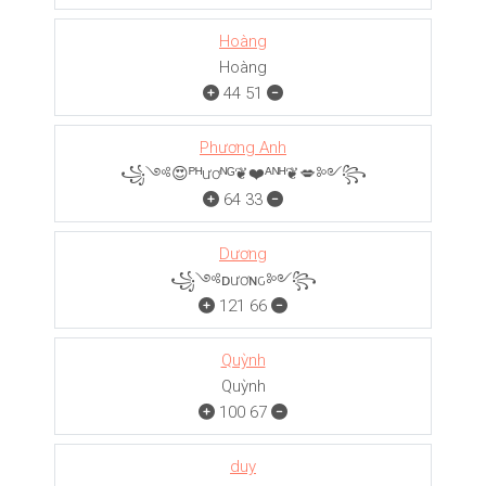
Hoàng
Hoàng
44
51
Phương Anh
꧁༺😍ᴾᴴươᴺᴳ❦❤️ᴬᴺᴴ❦💋༻꧂
64
33
Dương
꧁༺ᴅươɴԍ༻꧂
121
66
Quỳnh
Quỳnh
100
67
duy