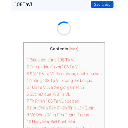
108TạVL
Sao chép
Contents
[
hide
]
1
Biểu cảm cùng 108 Tạ VL
2
Tạo ra dấu ấn với 108 Tạ VL
3
Đặt 108 Tạ VL theo phong cách của bạn
4
Những 108 Tạ VL không thể bỏ qua
5
108 Tạ VL và thế giới game thủ
6
Sức hút của 108 Tạ VL
7
Thể hiện 108 Tạ VL của bạn
8
Đón Chào Các Chiến Binh Liên Quân
9
Mở Rộng Cánh Cửa Tưởng Tượng
10
Ngày Mới, Biệt Danh Mới