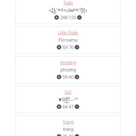
Tuấn
꧁༺тuấɴ༻꧂
248
123
Liên Quân
Flo•sama
69
76
phương
phương
59
40
Gió
❦G͜͡I͜͡ó︵³⁶
64
47
trang
trang