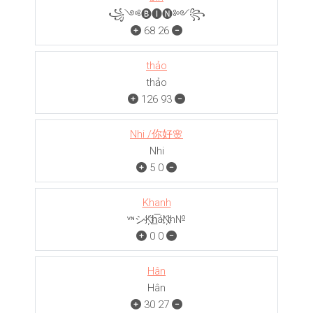
꧁༺🅑🅘🅝༻꧂
68
26
thảo
thảo
126
93
Nhi /你好🌸
Nhi
5
0
Khanh
ᵛᶰシK҉h̲̅áN҉h№
0
0
Hân
Hân
30
27