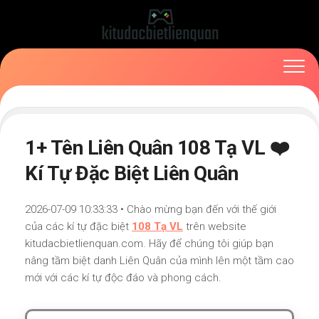
Skip
to
content
1+ Tên Liên Quân 108 Tạ VL ❤️
Kí Tự Đặc Biệt Liên Quân
2026-07-09 10:33:33 • Chào mừng bạn đến với thế giới
của các kí tự đặc biệt
108 Tạ VL
trên website
kitudacbietlienquan.com. Hãy để chúng tôi giúp bạn
nâng tầm biệt danh Liên Quân của mình lên một tầm cao
mới với các kí tự độc đáo và phong cách.