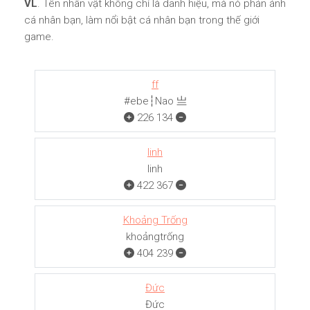
VL
. Tên nhân vật không chỉ là danh hiệu, mà nó phản ánh
cá nhân bạn, làm nổi bật cá nhân bạn trong thế giới
game.
ff
#ebe┆Nao 亗
226
134
linh
linh
422
367
Khoảng Trống
khoảngㅤㅤㅤtrống
404
239
Đức
Đức