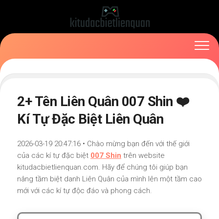
Skip
to
content
2+ Tên Liên Quân 007 Shin ❤️
Kí Tự Đặc Biệt Liên Quân
2026-03-19 20:47:16 • Chào mừng bạn đến với thế giới
của các kí tự đặc biệt
007 Shin
trên website
kitudacbietlienquan.com. Hãy để chúng tôi giúp bạn
nâng tầm biệt danh Liên Quân của mình lên một tầm cao
mới với các kí tự độc đáo và phong cách.