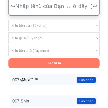
Tạo kí tự
007ঌ₷ɦ¡ท⁀ᶦᵈᵒᶫ
Sao chép
007 Shin
Sao chép