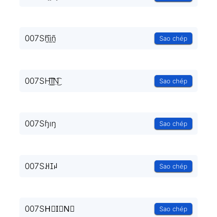
007Sh̰̃ḭ̃ñ̰
Sao chép
007SH͜͡I͜͡N͜͡
Sao chép
007Sɧıŋ
Sao chép
007Sꃅꀤꈤ
Sao chép
007SH⃟I⃟N⃟
Sao chép