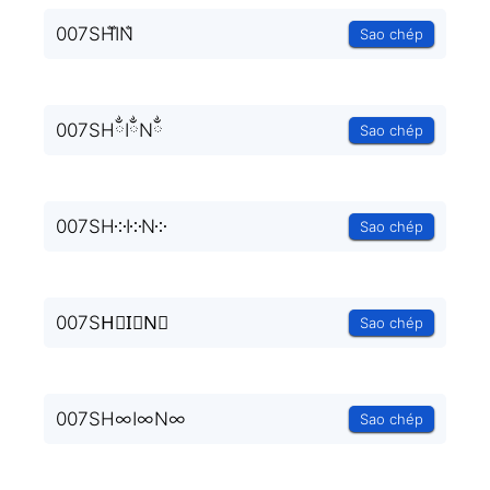
007SH̐I̐N̐
Sao chép
007SHྂIྂNྂ
Sao chép
007SH༶I༶N༶
Sao chép
007SH⃒I⃒N⃒
Sao chép
007SH∞I∞N∞
Sao chép