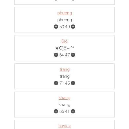
phương
phương
59
40
Gió
❦G͜͡I͜͡ó︵³⁶
64
47
trang
trang
71
45
khang
khang
65
41
huy×.×