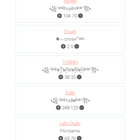
Huyền
꧁༺huyền༻꧂
104
70
Crush
❖︵crυѕн⁀ᶦᵈᵒᶫ
2
0
THÀNH
꧁༺๖ۣۜT๖ۣۜHà๖ۣۜN๖ۣۜH༻꧂
38
35
Tuấn
꧁༺тuấɴ༻꧂
248
123
Liên Quân
Flo•sama
69
76