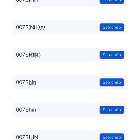
007S⒣⒤⒩
Sao chép
007SH꙰I꙰N꙰
Sao chép
007Sh̫i̫n̫
Sao chép
007Sһıṅ
Sao chép
007SH͙I͙N͙
Sao chép