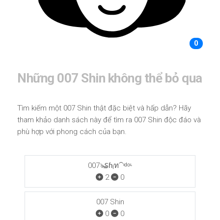
0
Những 007 Shin không thể bỏ qua
Tìm kiếm một 007 Shin thật đặc biệt và hấp dẫn? Hãy
tham khảo danh sách này để tìm ra 007 Shin độc đáo và
phù hợp với phong cách của bạn.
007ঌ₷ɦ¡ท⁀ᶦᵈᵒᶫ
2
0
007 Shin
0
0