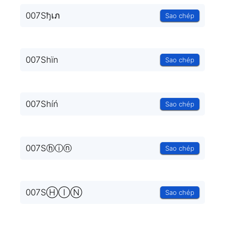
007Sђเภ
Sao chép
007Shïn
Sao chép
007Shíń
Sao chép
007Sⓗⓘⓝ
Sao chép
007SⒽⒾⓃ
Sao chép