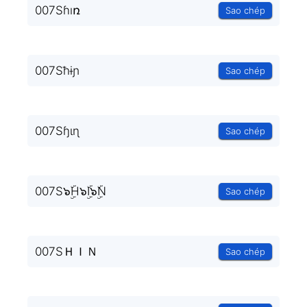
007Sɦıռ
Sao chép
007Sħɨɲ
Sao chép
007Sɧɩɳ
Sao chép
007S๖ۣۜH๖ۣۜI๖ۣۜN
Sao chép
007SＨＩＮ
Sao chép