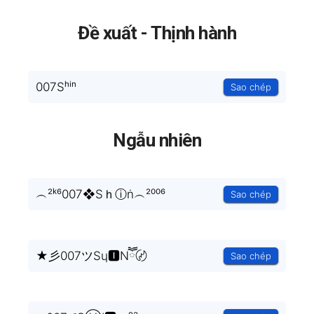
Đề xuất - Thịnh hành
007Sʰⁱⁿ
Sao chép
Ngẫu nhiên
︵²ᵏ⁶007❖Sｈⓘṅ︵²⁰⁰⁶
Sao chép
★彡007ツSɥ🅸Nཽ〄
Sao chép