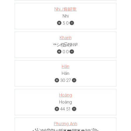
Nhi /你好🌸
Nhi
5
0
Khanh
ᵛᶰシK҉h̲̅áN҉h№
0
0
Hân
Hân
30
27
Hoàng
Hoàng
44
51
Phương Anh
꧁༺😍ᴾᴴươᴺᴳ❦❤️ᴬᴺᴴ❦💋༻꧂