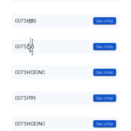
007SH҉I҉N҉
Sao chép
007Sh͚̖̜̍̃͐i̞̟̫̺ͭ̒ͭͣn͉̠̙͉̗̺̋̋̔ͧ̊
Sao chép
007SH⃗I⃗N⃗
Sao chép
007SH͛I͛N͛
Sao chép
007SH⃒I⃒N⃒
Sao chép