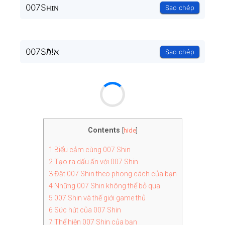
007Sʜɪɴ
Sao chép
007Sℏ!ℵ
Sao chép
Contents
[
hide
]
1
Biểu cảm cùng 007 Shin
2
Tạo ra dấu ấn với 007 Shin
3
Đặt 007 Shin theo phong cách của bạn
4
Những 007 Shin không thể bỏ qua
5
007 Shin và thế giới game thủ
6
Sức hút của 007 Shin
7
Thể hiện 007 Shin của bạn