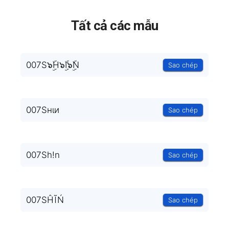
Tất cả các mẫu
007S๖ۣۜH๖ۣۜI๖ۣۜN
Sao chép
007Sнιи
Sao chép
007Sh!n
Sao chép
007SĤĨŃ
Sao chép