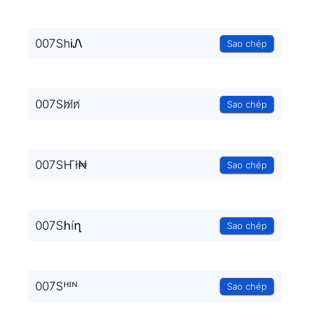
007ShᎥᏁ
Sao chép
007Sh̸i̸n̸
Sao chép
007SҤł₦
Sao chép
007Sհíղ
Sao chép
007Sᴴᴵᴺ
Sao chép