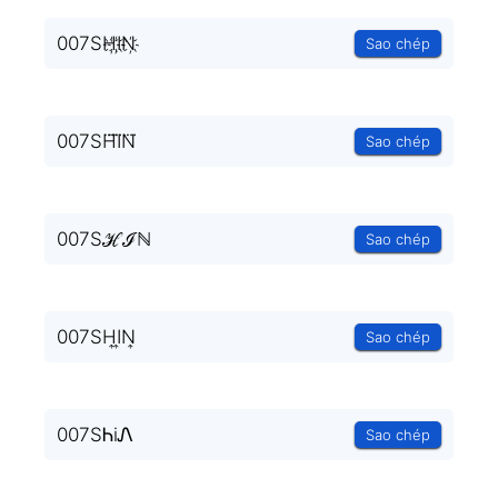
007SH҉I҉N҉
Sao chép
007SH⃜I⃜N⃜
Sao chép
007Sℋℐℕ
Sao chép
007SH͎I͎N͎
Sao chép
007SᏂiᏁ
Sao chép