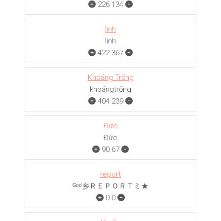
226
134
linh
linh
422
367
Khoảng Trống
khoảngㅤㅤㅤtrống
404
239
Đức
Đức
90
67
report
ᴳᵒᵈ乡ＲＥＰＯＲＴミ★
0
0