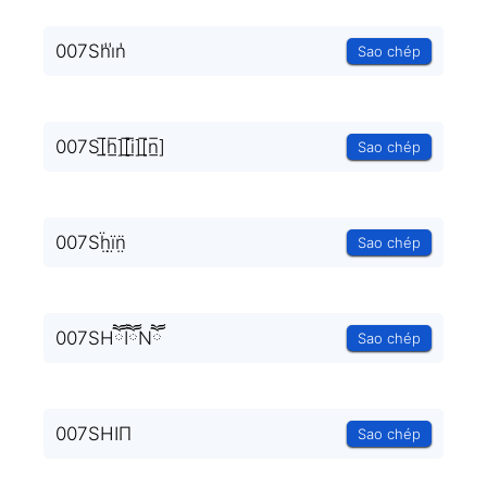
007Sh̾i̾n̾
Sao chép
007S[̲̅h̲̅][̲̅i̲̅][̲̅n̲̅]
Sao chép
007Sḧ̤ï̤n̤̈
Sao chép
007SHཽIཽNཽ
Sao chép
007SHIΠ
Sao chép