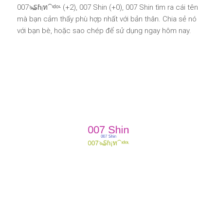
007ঌ₷ɦ¡ท⁀ᶦᵈᵒᶫ (+2), 007 Shin (+0), 007 Shin tìm ra cái tên
mà bạn cảm thấy phù hợp nhất với bản thân. Chia sẻ nó
với bạn bè, hoặc sao chép để sử dụng ngay hôm nay.