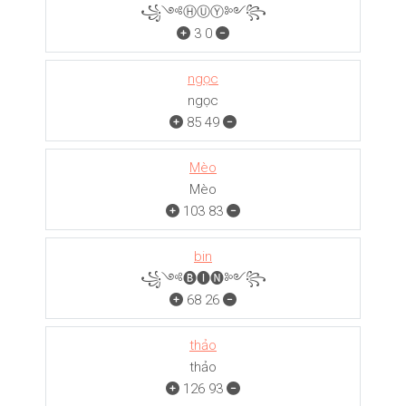
꧁༺ⒽⓊⓎ༻꧂
3
0
ngọc
ngọc
85
49
Mèo
Mèo
103
83
bin
꧁༺🅑🅘🅝༻꧂
68
26
thảo
thảo
126
93