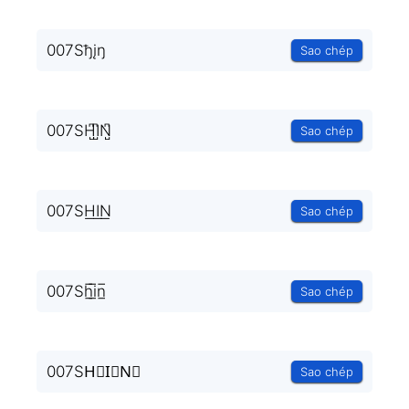
007Sђįŋ
Sao chép
007SH̺͆I̺͆N̺͆
Sao chép
007SH͟I͟N͟
Sao chép
007Sh̲̅i̲̅n̲̅
Sao chép
007SH⃣I⃣N⃣
Sao chép