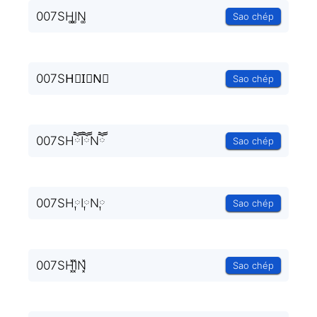
007SH͚I͚N͚
Sao chép
007SH⃒I⃒N⃒
Sao chép
007SHཽIཽNཽ
Sao chép
007SH༙I༙N༙
Sao chép
007SH͓̽I͓̽N͓̽
Sao chép