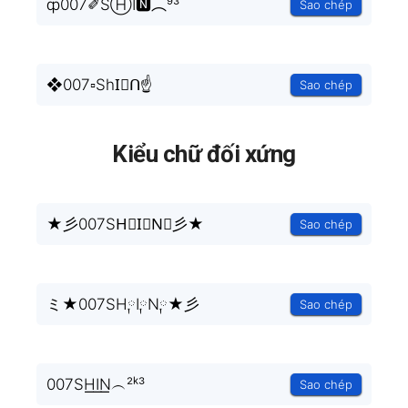
ȹ007✐SⒽI🅽︵⁹³
Sao chép
❖007▫ShI⃣ᑎ☝
Sao chép
Kiểu chữ đối xứng
★彡007SH⃣I⃣N⃣彡★
Sao chép
ミ★007SH༙I༙N༙★彡
Sao chép
007SH͟͟I͟͟N͟͟︵²ᵏ³
Sao chép