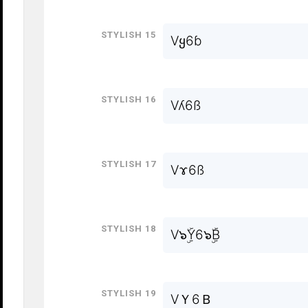
Stylish 15
Vყ6ɓ
Stylish 16
Vʎ6ß
Stylish 17
Vɤ6ß
Stylish 18
V๖ۣۜY6๖ۣۜB
Stylish 19
VＹ6Ｂ