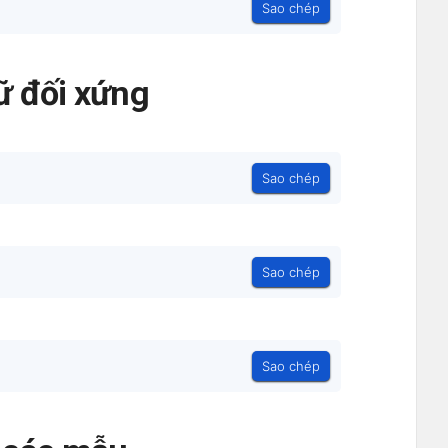
Sao chép
ữ đối xứng
Sao chép
Sao chép
Sao chép