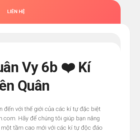
LIÊN HỆ
uân Vy 6b ❤️ Kí
iên Quân
ến với thế giới của các kí tự đặc biệt
an.com. Hãy để chúng tôi giúp bạn nâng
 một tầm cao mới với các kí tự độc đáo