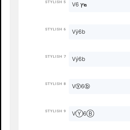
Stylish 5
Vץ 6๒
Stylish 6
Vÿ6b
Stylish 7
Vý6b
Stylish 8
Vⓨ6ⓑ
Stylish 9
VⓎ6Ⓑ