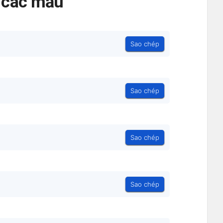
ả các mẫu
Sao chép
Sao chép
Sao chép
Sao chép