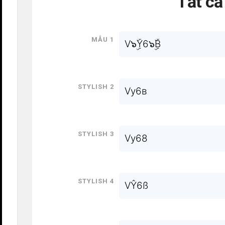
Tất c
Mẫu 1
V๖ۣۜY6๖ۣۜB
Stylish 2
Vу6в
Stylish 3
Vy68
Stylish 4
VŶ6ß