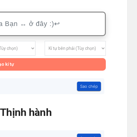
o kí tự
Sao chép
- Thịnh hành