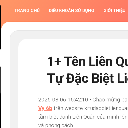
TRANG CHỦ
ĐIỀU KHOẢN SỬ DỤNG
GIỚI THIỆU
1+ Tên Liên Q
Tự Đặc Biệt L
2026-08-06 16:42:10 • Chào mừng bạn đ
Vy 6b
trên website kitudacbietlienqu
tầm biệt danh Liên Quân của mình lên
và phong cách.