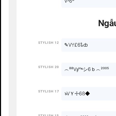
Vʸ6ᵇ
Ngẫu
Stylish 12
✎Vꌩ£6ҍȸ
Stylish 20
︵⁸⁸Vy̸ᵛᶰシ6ｂ︵²⁰⁰⁵
Stylish 17
ঌVＹ☩6ß◆
Stylish 15