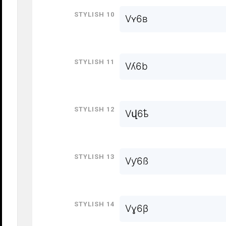
Stylish 10
Vʏ6ʙ
Stylish 11
Vʎ6b
Stylish 12
Vվ6ҍ
Stylish 13
Vƴ6ß
Stylish 14
Vɣ6β