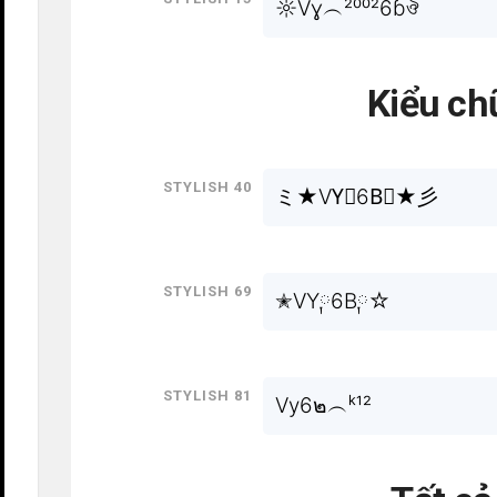
☼Vɣ︵²⁰⁰²6ɓঔ
Kiểu ch
Stylish 40
ミ★VY⃒6B⃒★彡
Stylish 69
✭VY༙6B༙☆
Stylish 81
Vy6๒︵ᵏ¹²