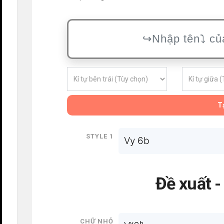
Tạ
Style 1
Vy 6b
Đề xuất 
Chữ nhỏ