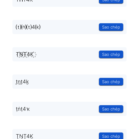
⒯⒩⒯4⒦
Sao chép
T꙰N꙰T꙰4K꙰
Sao chép
t̫n̫t̫4k̫
Sao chép
ṭṅṭ4ҡ
Sao chép
T͙N͙T͙4K͙
Sao chép