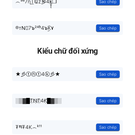
︵⁹⁸7ɳT͟Ҩž乡4k̲̱̠̞̖ͧ̔͊̇̽̿̑ͯͅ❒
Sao chép
®тN⃟7๖²⁴ʱ4๖ۣۜK۷
Sao chép
Kiểu chữ đối xứng
★彡ⓣⓝⓣ4ⓚ彡★
Sao chép
░▒▓█T҉N҉T҉4K҉█▓▒░
Sao chép
₮ས₮4K︵ᵏ¹¹
Sao chép