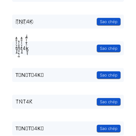
T҉N҉T҉4K҉
Sao chép
t̘̟̼̉̈́͐͋͌̊n͉̠̙͉̗̺̋̋̔ͧ̊t̘̟̼̉̈́͐͋͌̊4k̲̱̠̞̖ͧ̔͊̇̽̿̑ͯͅ
Sao chép
T⃗N⃗T⃗4K⃗
Sao chép
T͛N͛T͛4K͛
Sao chép
T⃒N⃒T⃒4K⃒
Sao chép