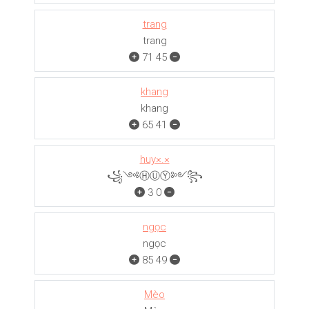
trang
trang
71
45
khang
khang
65
41
huy×.×
꧁༺ⒽⓊⓎ༻꧂
3
0
ngọc
ngọc
85
49
Mèo