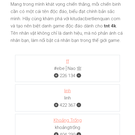
Mang trong mình khát vọng chiến thắng, mỗi chiến binh
cần có một cái tên độc đáo, biểu đạt chính bản sắc
mình. Hãy cùng khám phá với kitudacbietlienquan.com
và tạo nên biệt danh game độc đáo dành cho
tnt 4k
.
Tên nhân vật không chỉ là danh hiệu, mà nó phản ánh cá
nhân bạn, làm nổi bật cá nhân bạn trong thế giới game.
ff
#ebe┆Nao 亗
226
134
linh
linh
422
367
Khoảng Trống
khoảngㅤㅤㅤtrống
404
239