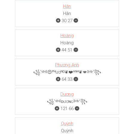
Hân
Hân
30
27
Hoàng
Hoàng
44
51
Phương Anh
꧁༺😍ᴾᴴươᴺᴳ❦❤️ᴬᴺᴴ❦💋༻꧂
64
33
Dương
꧁༺ᴅươɴԍ༻꧂
121
66
Quỳnh
Quỳnh