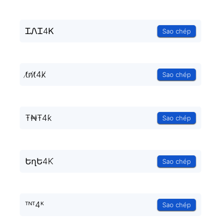
ᏆᏁᏆ4Ꮶ
Sao chép
t̸n̸t̸4k̸
Sao chép
Ŧ₦Ŧ4ƙ
Sao chép
ԵղԵ4Ƙ
Sao chép
ᵀᴺᵀ4ᴷ
Sao chép