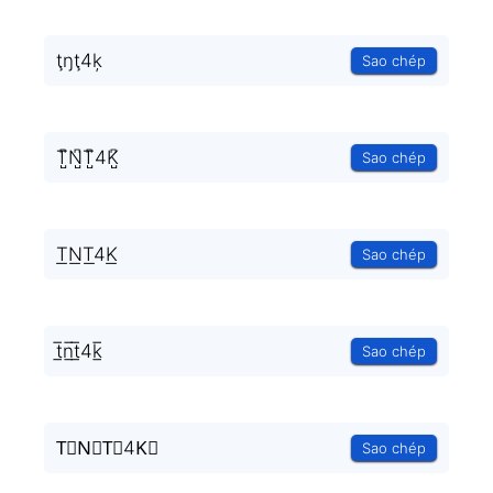
ţŋţ4ķ
Sao chép
T̺͆N̺͆T̺͆4K̺͆
Sao chép
T͟N͟T͟4K͟
Sao chép
t̲̅n̲̅t̲̅4k̲̅
Sao chép
T⃣N⃣T⃣4K⃣
Sao chép