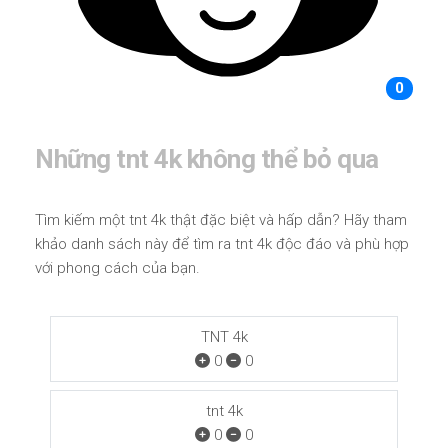
0
Những tnt 4k không thể bỏ qua
Tìm kiếm một tnt 4k thật đặc biệt và hấp dẫn? Hãy tham
khảo danh sách này để tìm ra tnt 4k độc đáo và phù hợp
với phong cách của bạn.
TNT 4k
0
0
tnt 4k
0
0