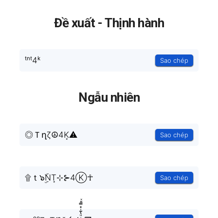
Đề xuất - Thịnh hành
ᵗⁿᵗ4ᵏ
Sao chép
Ngẫu nhiên
◎Ｔղζ☮4K͙⚠
Sao chép
۩ｔ๖ۣۜNT͙⊹⊱4Ⓚ☥
Sao chép