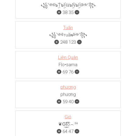
꧁༺๖ۣۜT๖ۣۜHà๖ۣۜN๖ۣۜH༻꧂
38
35
Tuấn
꧁༺тuấɴ༻꧂
248
123
Liên Quân
Flo•sama
69
76
phương
phương
59
40
Gió
❦G͜͡I͜͡ó︵³⁶
64
47