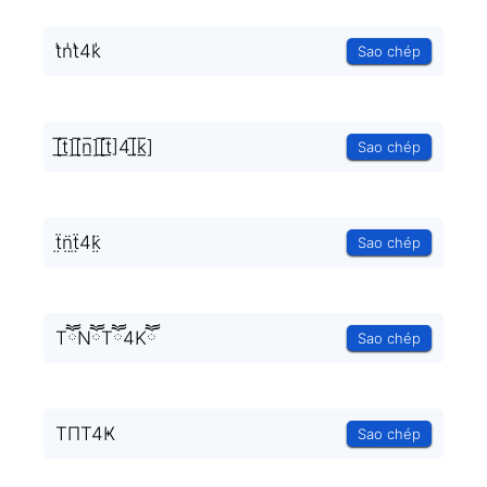
t̾n̾t̾4k̾
Sao chép
[̲̅t̲̅][̲̅n̲̅][̲̅t̲̅]4[̲̅k̲̅]
Sao chép
ẗ̤n̤̈ẗ̤4k̤̈
Sao chép
TཽNཽTཽ4Kཽ
Sao chép
TΠT4Ҝ
Sao chép