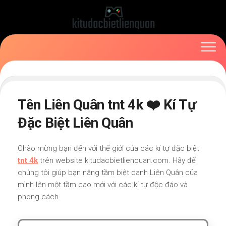
Skip
to
content
Tên Liên Quân tnt 4k ❤️ Kí Tự
Đặc Biệt Liên Quân
Chào mừng bạn đến với thế giới của các kí tự đặc biệt
tnt 4k
trên website kitudacbietlienquan.com. Hãy để
chúng tôi giúp bạn nâng tầm biệt danh Liên Quân của
mình lên một tầm cao mới với các kí tự độc đáo và
phong cách.