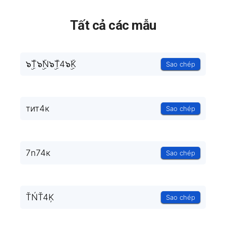
Tất cả các mẫu
๖ۣۜT๖ۣۜN๖ۣۜT4๖ۣۜK
Sao chép
тит4к
Sao chép
7n74к
Sao chép
ŤŃŤ4Ķ
Sao chép