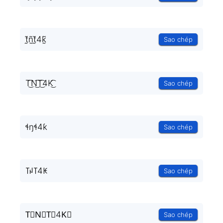
t̰̃ñ̰t̰̃4k̰̃
Sao chép
T͜͡N͜͡T͜͡4K͜͡
Sao chép
ɬŋɬ4ƙ
Sao chép
꓄ꈤ꓄4ꀘ
Sao chép
T⃟N⃟T⃟4K⃟
Sao chép