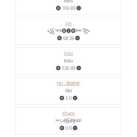
Mèo
103
83
bin
꧁༺🅑🅘🅝༻꧂
68
26
thảo
thảo
126
93
Nhi /你好🌸
Nhi
5
0
Khanh
ᵛᶰシK҉h̲̅áN҉h№
0
0