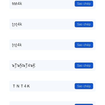
ŧռŧ4ƙ
Sao chép
ʈɲʈ4ƙ
Sao chép
ʈɳʈ4ƙ
Sao chép
๖ۣۜT๖ۣۜN๖ۣۜT4๖ۣۜK
Sao chép
ＴＮＴ4Ｋ
Sao chép