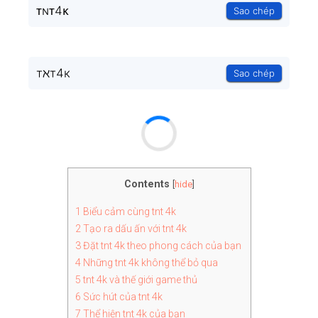
ᴛɴᴛ4ᴋ
Sao chép
тℵт4к
Sao chép
Contents
[
hide
]
1
Biểu cảm cùng tnt 4k
2
Tạo ra dấu ấn với tnt 4k
3
Đặt tnt 4k theo phong cách của bạn
4
Những tnt 4k không thể bỏ qua
5
tnt 4k và thế giới game thủ
6
Sức hút của tnt 4k
7
Thể hiện tnt 4k của bạn