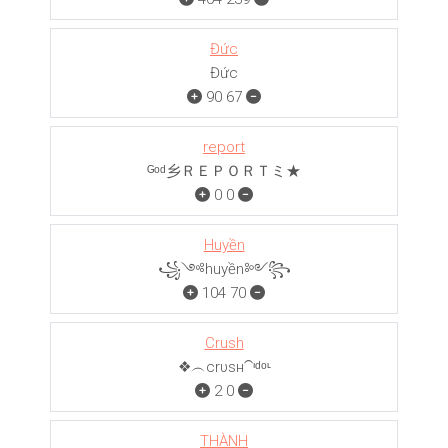
Đức
Đức
90
67
report
ᴳᵒᵈ乡ＲＥＰＯＲＴミ★
0
0
Huyền
꧁༺huyền༻꧂
104
70
Crush
❖︵crυѕн⁀ᶦᵈᵒᶫ
2
0
THÀNH