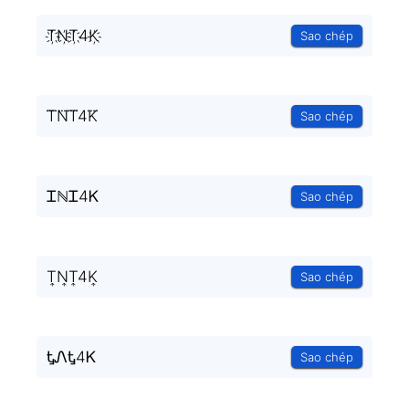
T҉N҉T҉4K҉
Sao chép
T⃜N⃜T⃜4K⃜
Sao chép
ᏆℕᏆ4Ꮶ
Sao chép
T͎N͎T͎4K͎
Sao chép
ᎿᏁᎿ4Ꮶ
Sao chép