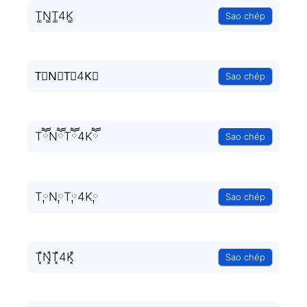
T͚N͚T͚4K͚
Sao chép
T⃒N⃒T⃒4K⃒
Sao chép
TཽNཽTཽ4Kཽ
Sao chép
T༙N༙T༙4K༙
Sao chép
T͓̽N͓̽T͓̽4K͓̽
Sao chép