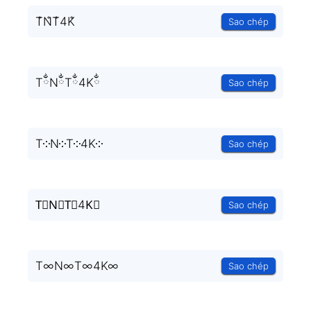
T̐N̐T̐4K̐
Sao chép
TྂNྂTྂ4Kྂ
Sao chép
T༶N༶T༶4K༶
Sao chép
T⃒N⃒T⃒4K⃒
Sao chép
T∞N∞T∞4K∞
Sao chép