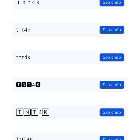
ｔｎｔ4ｋ
Sao chép
τητ4κ
Sao chép
τήτ4κ
Sao chép
🆃🅽🆃4🅺
Sao chép
🅃🄽🅃4🄺
Sao chép
TᑎT4K
Sao chép