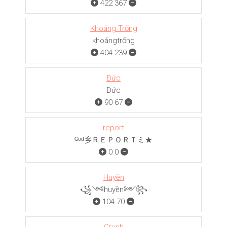
422
367
Khoảng Trống
khoảngㅤㅤㅤtrống
404
239
Đức
Đức
90
67
report
ᴳᵒᵈ乡ＲＥＰＯＲＴミ★
0
0
Huyền
꧁༺huyền༻꧂
104
70