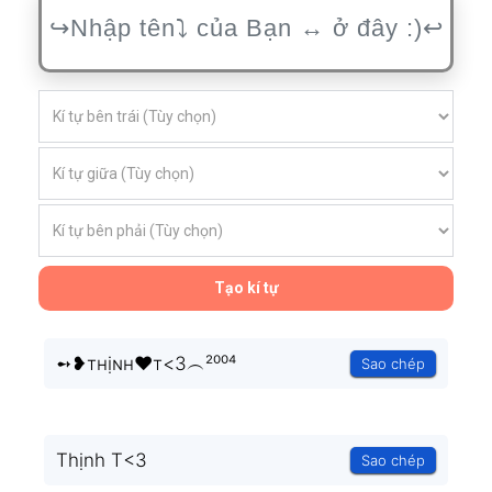
Tạo kí tự
➻❥тнịɴн♥т<3︵²⁰⁰⁴
Sao chép
Thịnh T<3
Sao chép