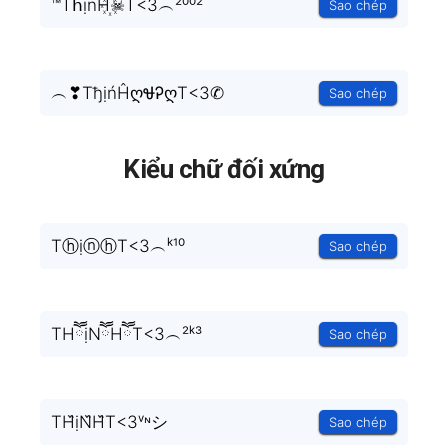
™TհịnH꙰☠T<3︵²⁰⁰²
Sao chép
︵❣TђịńĤღᏠᎮღT<3✆
Sao chép
Kiểu chữ đối xứng
TⓗịⓝⓗT<3︵ᵏ¹⁰
Sao chép
THཽịNཽHཽT<3︵²ᵏ³
Sao chép
TH᷈ịN᷈H᷈T<3ᵛᶰシ
Sao chép