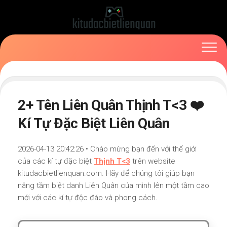
Skip
to
content
2+ Tên Liên Quân Thịnh T<3 ❤️
Kí Tự Đặc Biệt Liên Quân
2026-04-13 20:42:26 • Chào mừng bạn đến với thế giới
của các kí tự đặc biệt
Thịnh T<3
trên website
kitudacbietlienquan.com. Hãy để chúng tôi giúp bạn
nâng tầm biệt danh Liên Quân của mình lên một tầm cao
mới với các kí tự độc đáo và phong cách.