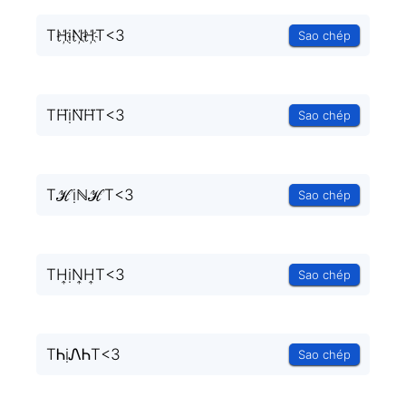
TH҉ịN҉H҉T<3
Sao chép
TH⃜ịN⃜H⃜T<3
Sao chép
TℋịℕℋT<3
Sao chép
TH͎ịN͎H͎T<3
Sao chép
TᏂịᏁᏂT<3
Sao chép