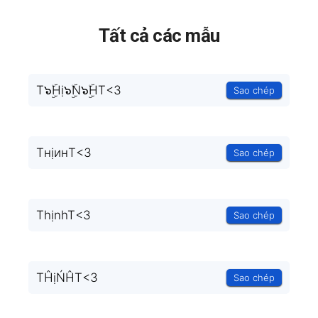
Tất cả các mẫu
T๖ۣۜHị๖ۣۜN๖ۣۜHT<3
Sao chép
TнịинT<3
Sao chép
ThịnhT<3
Sao chép
TĤịŃĤT<3
Sao chép