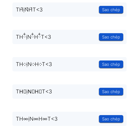
TH̐ịN̐H̐T<3
Sao chép
THྂịNྂHྂT<3
Sao chép
TH༶ịN༶H༶T<3
Sao chép
TH⃒ịN⃒H⃒T<3
Sao chép
TH∞ịN∞H∞T<3
Sao chép