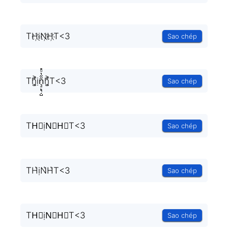
TH҉ịN҉H҉T<3
Sao chép
Th͚̖̜̍̃͐ịn͉̠̙͉̗̺̋̋̔ͧ̊h͚̖̜̍̃͐T<3
Sao chép
TH⃗ịN⃗H⃗T<3
Sao chép
TH͛ịN͛H͛T<3
Sao chép
TH⃒ịN⃒H⃒T<3
Sao chép