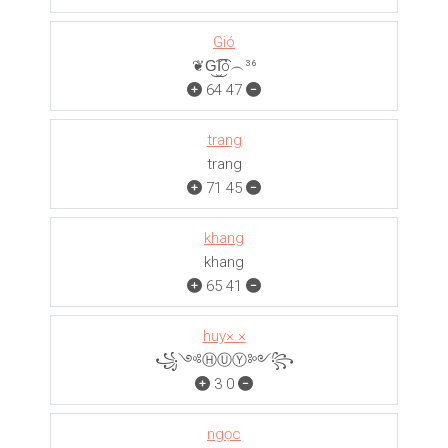
Gió
❦G͜͡I͜͡ó︵³⁶
64
47
trang
trang
71
45
khang
khang
65
41
huy×.×
꧁༺ⒽⓊⓎ༻꧂
3
0
ngọc