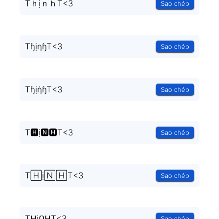
TｈịｎｈT<3
Sao chép
TɧịηɧT<3
Sao chép
TɧịήɧT<3
Sao chép
T🅷ị🅽🅷T<3
Sao chép
T🄷ị🄽🄷T<3
Sao chép
TᕼịᑎᕼT<3
Sao chép