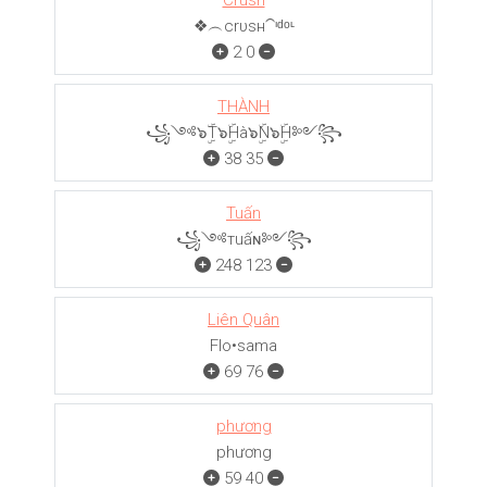
Crush
❖︵crυѕн⁀ᶦᵈᵒᶫ
2
0
THÀNH
꧁༺๖ۣۜT๖ۣۜHà๖ۣۜN๖ۣۜH༻꧂
38
35
Tuấn
꧁༺тuấɴ༻꧂
248
123
Liên Quân
Flo•sama
69
76
phương
phương
59
40