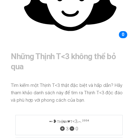
0
Những Thịnh T<3 không thể bỏ
qua
Tìm kiếm một Thịnh T<3 thật đặc biệt và hấp dẫn? Hãy
tham khảo danh sách này để tìm ra Thịnh T<3 độc đáo
và phù hợp với phong cách của bạn.
➻❥тнịɴн♥т<3︵²⁰⁰⁴
3
0