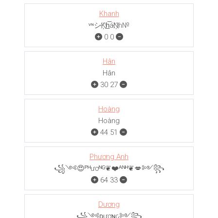
Khanh
ᵛᶰシK҉h̲̅áN҉h№
0
0
Hân
Hân
30
27
Hoàng
Hoàng
44
51
Phương Anh
꧁༺😍ᴾᴴươᴺᴳ❦❤️ᴬᴺᴴ❦💋༻꧂
64
33
Dương
꧁༺ᴅươɴԍ༻꧂