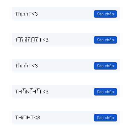
Th̾ịn̾h̾T<3
Sao chép
T[̲̅h̲̅]ị[̲̅n̲̅][̲̅h̲̅]T<3
Sao chép
Tḧ̤ịn̤̈ḧ̤T<3
Sao chép
THཽịNཽHཽT<3
Sao chép
THịΠHT<3
Sao chép