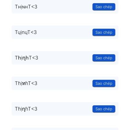
TнịɴнT<3
Sao chép
TɥịnɥT<3
Sao chép
TհịղհT<3
Sao chép
TɦịทɦT<3
Sao chép
TɦịղɦT<3
Sao chép