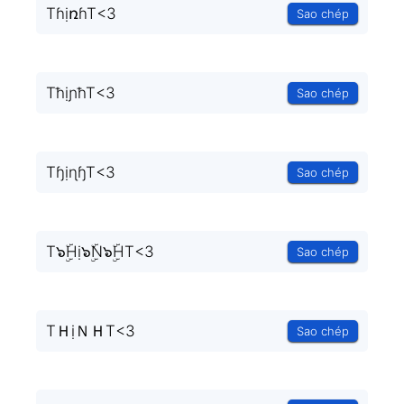
TɦịռɦT<3
Sao chép
TħịɲħT<3
Sao chép
TɧịɳɧT<3
Sao chép
T๖ۣۜHị๖ۣۜN๖ۣۜHT<3
Sao chép
TＨịＮＨT<3
Sao chép