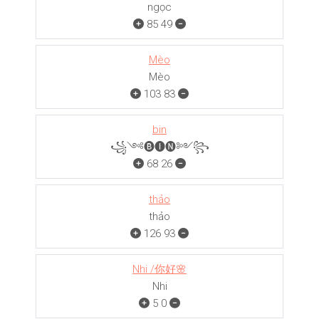
ngọc
85
49
Mèo
Mèo
103
83
bin
꧁༺🅑🅘🅝༻꧂
68
26
thảo
thảo
126
93
Nhi /你好🌸
Nhi
5
0