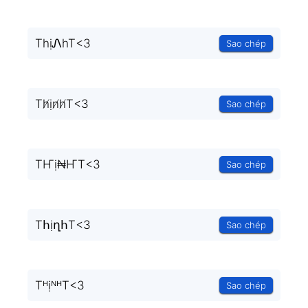
ThịᏁhT<3
Sao chép
Th̸ịn̸h̸T<3
Sao chép
TҤị₦ҤT<3
Sao chép
TհịղհT<3
Sao chép
TᴴịᴺᴴT<3
Sao chép