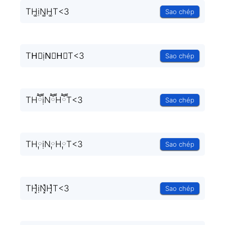
TH͚ịN͚H͚T<3
Sao chép
TH⃒ịN⃒H⃒T<3
Sao chép
THཽịNཽHཽT<3
Sao chép
TH༙ịN༙H༙T<3
Sao chép
TH͓̽ịN͓̽H͓̽T<3
Sao chép