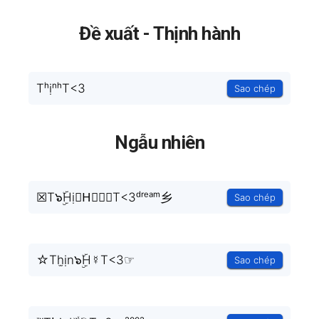
Đề xuất - Thịnh hành
TʰịⁿʰT<3
Sao chép
Ngẫu nhiên
☒T๖ۣۜHịⓝH⃗╰❥T<3ᵈʳᵉᵃᵐ乡
Sao chép
☆Th̫ịn๖ۣۜH☿T<3☞
Sao chép