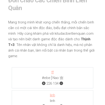
Đón Chào Các Chiến Binh Liên
Quân
Mang trong mình khát vọng chiến thắng, mỗi chiến binh
cần có một cái tên độc đáo, biểu đạt chính bản sắc
mình. Hãy cùng khám phá với kitudacbietlienquan.com
và tạo nên biệt danh game độc đáo dành cho
Thịnh
T<3
. Tên nhân vật không chỉ là danh hiệu, mà nó phản
ánh cá nhân bạn, làm nổi bật cá nhân bạn trong thế giới
game.
ff
#ebe┆Nao 亗
226
134
linh
linh