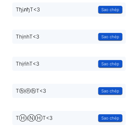
TђịภђT<3
Sao chép
ThịnhT<3
Sao chép
ThịńhT<3
Sao chép
TⓗịⓝⓗT<3
Sao chép
TⒽịⓃⒽT<3
Sao chép