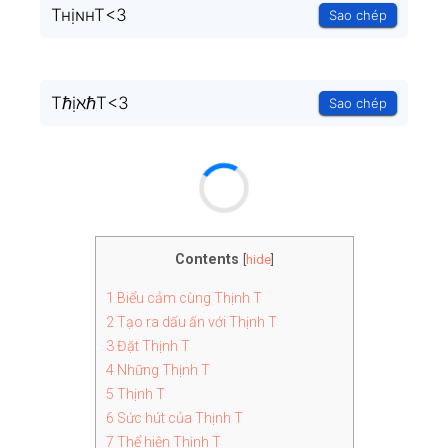
TʜịɴʜT<3
Sao chép
TℏịℵℏT<3
Sao chép
Contents
[
hide
]
1
Biểu cảm cùng Thịnh T
2
Tạo ra dấu ấn với Thịnh T
3
Đặt Thịnh T
4
Những Thịnh T
5
Thịnh T
6
Sức hút của Thịnh T
7
Thể hiện Thịnh T