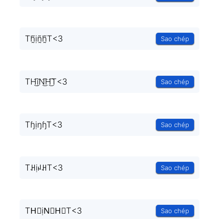
Th̰̃ịñ̰h̰̃T<3
Sao chép
TH͜͡ịN͜͡H͜͡T<3
Sao chép
TɧịŋɧT<3
Sao chép
TꃅịꈤꃅT<3
Sao chép
TH⃟ịN⃟H⃟T<3
Sao chép