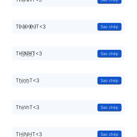
T⒣ị⒩⒣T<3
Sao chép
TH꙰ịN꙰H꙰T<3
Sao chép
Th̫ịn̫h̫T<3
Sao chép
TһịṅһT<3
Sao chép
TH͙ịN͙H͙T<3
Sao chép