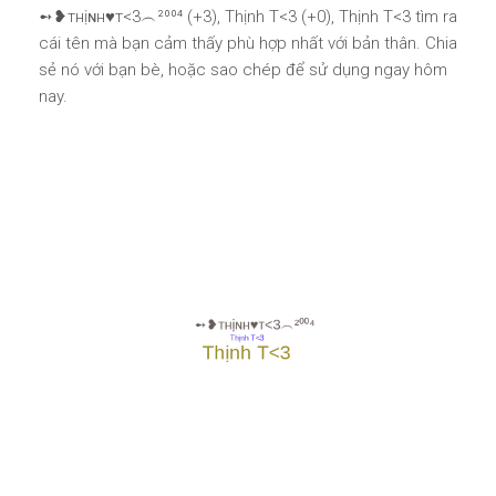
➻❥тнịɴн♥т<3︵²⁰⁰⁴ (+3), Thịnh T<3 (+0), Thịnh T<3 tìm ra
cái tên mà bạn cảm thấy phù hợp nhất với bản thân. Chia
sẻ nó với bạn bè, hoặc sao chép để sử dụng ngay hôm
nay.