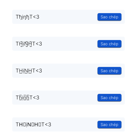
TђịŋђT<3
Sao chép
TH̺͆ịN̺͆H̺͆T<3
Sao chép
TH͟ịN͟H͟T<3
Sao chép
Th̲̅ịn̲̅h̲̅T<3
Sao chép
TH⃣ịN⃣H⃣T<3
Sao chép