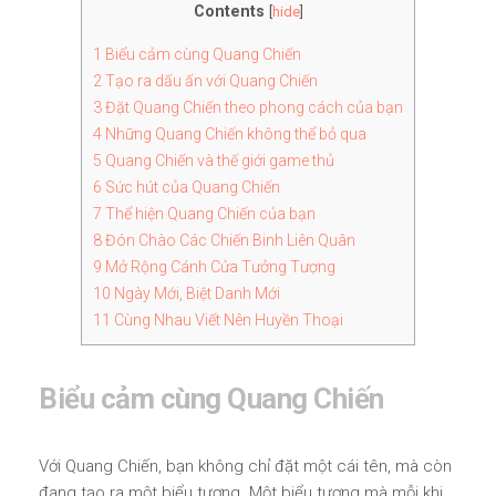
Contents
[
hide
]
1
Biểu cảm cùng Quang Chiến
2
Tạo ra dấu ấn với Quang Chiến
3
Đặt Quang Chiến theo phong cách của bạn
4
Những Quang Chiến không thể bỏ qua
5
Quang Chiến và thế giới game thủ
6
Sức hút của Quang Chiến
7
Thể hiện Quang Chiến của bạn
8
Đón Chào Các Chiến Binh Liên Quân
9
Mở Rộng Cánh Cửa Tưởng Tượng
10
Ngày Mới, Biệt Danh Mới
11
Cùng Nhau Viết Nên Huyền Thoại
Biểu cảm cùng Quang Chiến
Với Quang Chiến, bạn không chỉ đặt một cái tên, mà còn
đang tạo ra một biểu tượng. Một biểu tượng mà mỗi khi