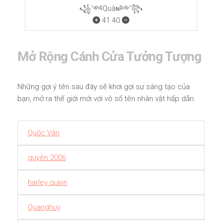
꧁༺Quâɴ༻꧂
41
40
Mở Rộng Cánh Cửa Tưởng Tượng
Những gợi ý tên sau đây sẽ khơi gợi sự sáng tạo của
bạn, mở ra thế giới mới với vô số tên nhân vật hấp dẫn.
Quốc Vân
quyên 2006
harley quinn
Quanghuy