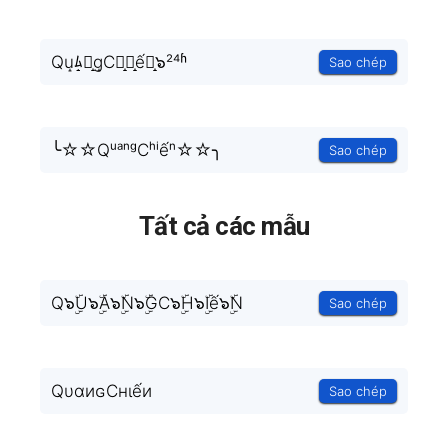
Qu̝ﾑ̝刀̝g̝Cん̝ﾉ̝ế刀̝๖²⁴ʱ
Sao chép
╰☆☆QᵘᵃⁿᵍCʰⁱếⁿ☆☆╮
Sao chép
Tất cả các mẫu
Q๖ۣۜU๖ۣۜA๖ۣۜN๖ۣۜGC๖ۣۜH๖ۣۜIế๖ۣۜN
Sao chép
QυαиɢCнιếи
Sao chép