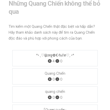
Những Quang Chiến không thể bỏ
qua
Tìm kiếm một Quang Chiến thật đặc biệt và hấp dẫn?
Hãy tham khảo danh sách này để tìm ra Quang Chiến
độc đáo và phù hợp với phong cách của bạn.
*•.¸♡Ҩųαทջ✿☪ɦ¡ếท♡¸.•*
4
0
Quang Chiến
0
0
quang chiến
0
0
『Quᴀɴԍcнιếɴ』