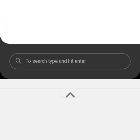
Kí Tự Đặc Biệt Liên Quân © 2026. All Rights Reserved.
Powered by
WordPress
. Theme by
Alx
.