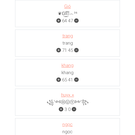
Gió
❦G͜͡I͜͡ó︵³⁶
64
47
trang
trang
71
45
khang
khang
65
41
huy×.×
꧁༺ⒽⓊⓎ༻꧂
3
0
ngọc
ngọc