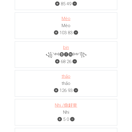
85
49
Mèo
Mèo
103
83
bin
꧁༺🅑🅘🅝༻꧂
68
26
thảo
thảo
126
93
Nhi /你好🌸
Nhi
5
0