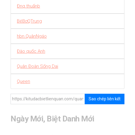
Đnq.thuấnb
BéBơQTrung
hbn.QuânNgáo
Đào quốc Anh
Quân Đoàn Sống Dai
Queen
Sao chép liên kết
Ngày Mới, Biệt Danh Mới