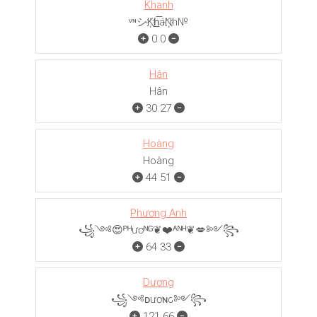
Khanh
ᵛᶰシK҉h̲̅áN҉h№
0
0
Hân
Hân
30
27
Hoàng
Hoàng
44
51
Phương Anh
꧁༺😍ᴾᴴươᴺᴳ❦❤️ᴬᴺᴴ❦💋༻꧂
64
33
Dương
꧁༺ᴅươɴԍ༻꧂
121
66