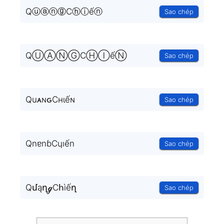
QⓤⓐⓝⓖCⓗⓘếⓝ
Sao chép
QⓊⒶⓃⒼCⒽⒾếⓃ
Sao chép
QuᴀɴԍCнιếɴ
Sao chép
QnɐnɓCɥıến
Sao chép
QմąղℊCհìếղ
Sao chép