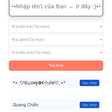
Tạo kí tự
*•.¸♡Ҩųαทջ✿☪ɦ¡ếท♡¸.•*
Sao chép
Quang Chiến
Sao chép