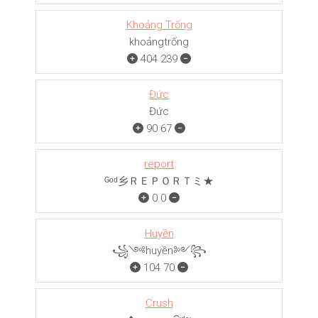
Khoảng Trống
khoảngㅤㅤㅤtrống
404
239
Đức
Đức
90
67
report
ᴳᵒᵈ乡ＲＥＰＯＲＴミ★
0
0
Huyền
꧁༺huyền༻꧂
104
70
Crush