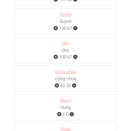
Quỳnh
Quỳnh
100
67
duy
duy
100
67
công chúa
công chúa
65
53
Hưng
Hung
1
0
Quân