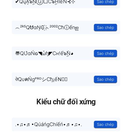
✔QųA͙๖ۣۜNⒼ□C๖ۣۜHI⃜ếŃ⊰⊹
Sao chép
︵²ᵏ⁵QᕰαN͙G꙰︵²⁰⁰²Cħⓘếnஐ
Sao chép
〠QU͛ɑŃԍ◥ὦɧ◤Cн!ế๖ۣۜN◕
Sao chép
ঔQυคŃɡᴾᴿᴼシCђ¡ếN⃗✟
Sao chép
Kiểu chữ đối xứng
.•♫•♬•QúáńgChíếń•♬•♫•.
Sao chép