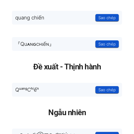
quang chiến
Sao chép
『Quᴀɴԍcнιếɴ』
Sao chép
Đề xuất - Thịnh hành
QᵘᵃⁿᵍCʰⁱếⁿ
Sao chép
Ngẫu nhiên