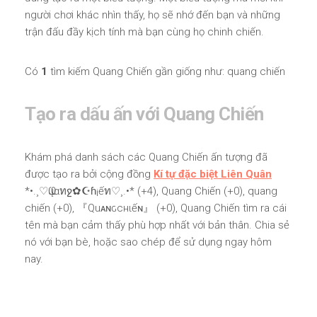
người chơi khác nhìn thấy, họ sẽ nhớ đến bạn và những
trận đấu đầy kịch tính mà bạn cùng họ chinh chiến.
Có
1
tìm kiếm Quang Chiến gần giống như: quang chiến
Tạo ra dấu ấn với Quang Chiến
Khám phá danh sách các Quang Chiến ấn tượng đã
được tạo ra bởi cộng đồng
Kí tự đặc biệt Liên Quân
*•.¸♡Ҩųαทջ✿☪ɦ¡ếท♡¸.•* (+4), Quang Chiến (+0), quang
chiến (+0), 『Quᴀɴԍcнιếɴ』 (+0), Quang Chiến tìm ra cái
tên mà bạn cảm thấy phù hợp nhất với bản thân. Chia sẻ
nó với bạn bè, hoặc sao chép để sử dụng ngay hôm
nay.