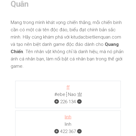
Quân
Mang trong mình khát vọng chiến thắng, mỗi chiến binh
cần có một cái tên độc đáo, biểu đạt chính bản sắc
mình. Hãy cùng khám phá với kitudacbietlienquan.com
và tạo nên biệt danh game độc đáo dành cho
Quang
Chiến
. Tên nhân vật không chỉ là danh hiệu, mà nó phản
ánh cá nhân bạn, làm nổi bật cá nhân bạn trong thế giới
game.
ff
#ebe┆Nao 亗
226
134
linh
linh
422
367