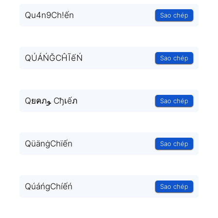
Qu4n9Ch!ến
Sao chép
QÚÁŃĞCĤĨếŃ
Sao chép
Qยคภﻮ Cђเếภ
Sao chép
QüänġChïến
Sao chép
QúáńgChíếń
Sao chép