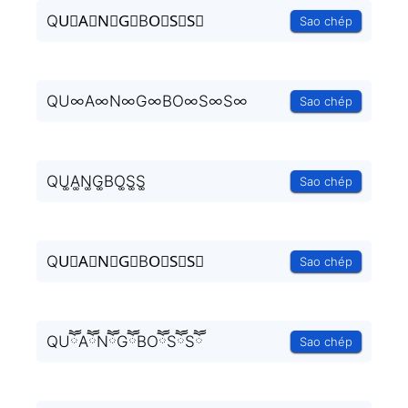
QU⃒A⃒N⃒G⃒BO⃒S⃒S⃒
Sao chép
QU∞A∞N∞G∞BO∞S∞S∞
Sao chép
QU͚A͚N͚G͚BO͚S͚S͚
Sao chép
QU⃒A⃒N⃒G⃒BO⃒S⃒S⃒
Sao chép
QUཽAཽNཽGཽBOཽSཽSཽ
Sao chép