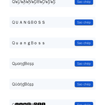
Q๖ۣۜU๖ۣۜA๖ۣۜN๖ۣۜGB๖ۣۜO๖ۣۜS๖ۣۜS
Sao chép
QＵＡＮＧBＯＳＳ
Sao chép
QｕａｎｇBｏｓｓ
Sao chép
QμαηɠBσʂʂ
Sao chép
QύάήɠBόʂʂ
Sao chép
Q🆄🅰🅽🅶B🅾🆂🆂
Sao chép