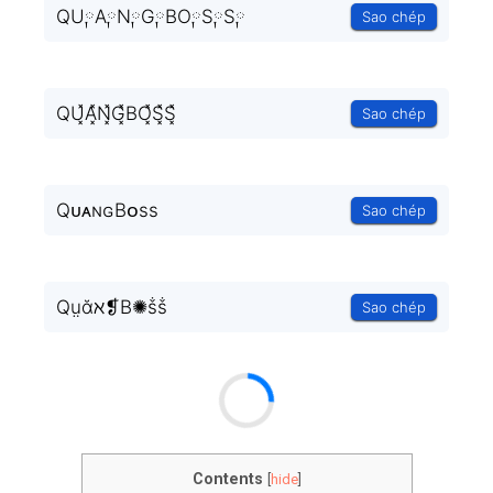
QU༙A༙N༙G༙BO༙S༙S༙
Sao chép
QU͓̽A͓̽N͓̽G͓̽BO͓̽S͓̽S͓̽
Sao chép
QᴜᴀɴɢBᴏss
Sao chép
Qṳᾰℵ❡B✺ṧṧ
Sao chép
Contents
[
hide
]