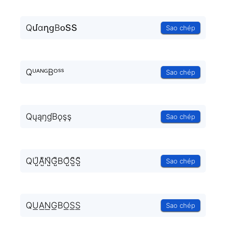
QմɑղցBօՏՏ
Sao chép
QᵁᴬᴺᴳBᴼˢˢ
Sao chép
QųąŋɠBǫşş
Sao chép
QU̺͆A̺͆N̺͆G̺͆BO̺͆S̺͆S̺͆
Sao chép
QU͟A͟N͟G͟BO͟S͟S͟
Sao chép