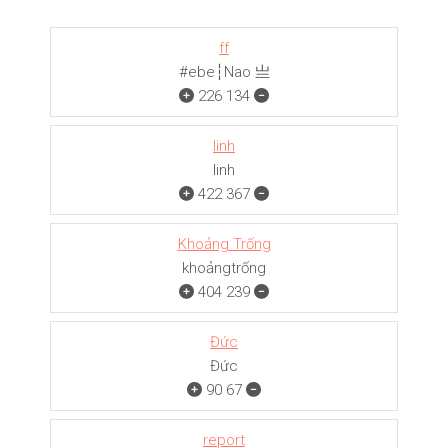
ff
#ebe┆Nao 亗
226
134
linh
linh
422
367
Khoảng Trống
khoảngㅤㅤㅤtrống
404
239
Đức
Đức
90
67
report