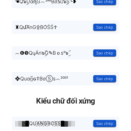
☚Q๖ۣۜUαղĞ︵²ᵏ⁶BσS⃒๖ۣۜS╰❥
Sao chép
♜QմA⃜nG۩BO͛ŚŚ☥
Sao chép
︵❻❾QųÁn๖ۣۜG✎Bｏѕˢ๖ۣۜ
Sao chép
❖Quɑn̲̅ԍ☦BσⓈs︵²⁰⁰¹
Sao chép
Kiểu chữ đối xứng
░▒▓█QU꙰A꙰N꙰G꙰BO꙰S꙰S꙰█▓▒░
Sao chép