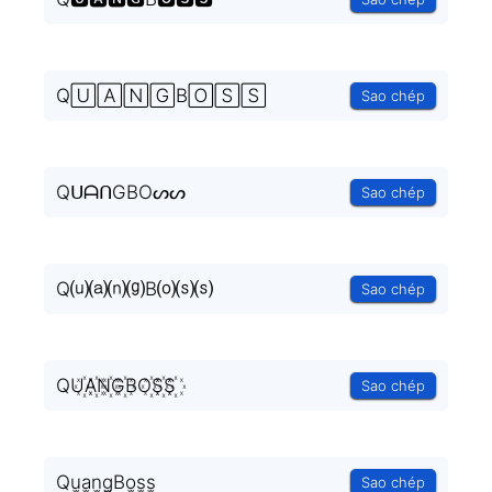
Q🅄🄰🄽🄶B🄾🅂🅂
Sao chép
QᑌᗩᑎGBOᔕᔕ
Sao chép
Q⒰⒜⒩⒢B⒪⒮⒮
Sao chép
QU꙰A꙰N꙰G꙰BO꙰S꙰S꙰
Sao chép
Qu̫a̫n̫g̫Bo̫s̫s̫
Sao chép