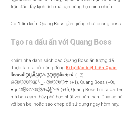
trận đấu đầy kịch tính mà bạn cùng họ chinh chiến.
Có
1
tìm kiếm Quang Boss gần giống như: quang boss
Tạo ra dấu ấn với Quang Boss
Khám phá danh sách các Quang Boss ấn tượng đã
được tạo ra bởi cộng đồng
Kí tự đặc biệt Liên Quân
╚»★«╝Q̥ͦU̥ͦḀͦN̥ͦG̥ͦ✎B̥ͦO̥ͦS̥ͦS̥ͦ╚»★«╝ (+3),
☠ⓠⓤⓐⓝⓖ╰‿╯ⓑⓞⓢⓢ☂ (+1), Quang Boss (+0),
ᴥqúᗩⓃG№ꌃO꙰S͛ร꧁༺ (+0), Quang Boss tìm ra cái tên
mà bạn cảm thấy phù hợp nhất với bản thân. Chia sẻ nó
với bạn bè, hoặc sao chép để sử dụng ngay hôm nay.