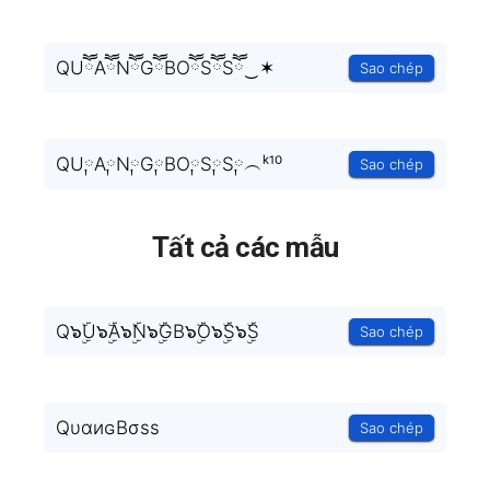
QUཽAཽNཽGཽBOཽSཽSཽ‿✶
Sao chép
QU༙A༙N༙G༙BO༙S༙S༙︵ᵏ¹⁰
Sao chép
Tất cả các mẫu
Q๖ۣۜU๖ۣۜA๖ۣۜN๖ۣۜGB๖ۣۜO๖ۣۜS๖ۣۜS
Sao chép
QυαиɢBσѕѕ
Sao chép