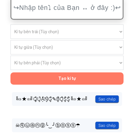
Tạo kí tự
╚»★«╝Q̥ͦU̥ͦḀͦN̥ͦG̥ͦ✎B̥ͦO̥ͦS̥ͦS̥ͦ╚»★«╝
Sao chép
☠ⓠⓤⓐⓝⓖ╰‿╯ⓑⓞⓢⓢ☂
Sao chép