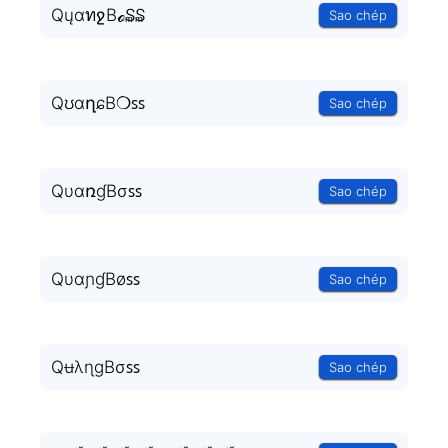
QųαทջBℴ₷₷
Sao chép
QʊɑղɕB❍ꜱꜱ
Sao chép
QυɑռɠBσꜱꜱ
Sao chép
QυɑɲɠBøꜱꜱ
Sao chép
QʉλɳɡBσꜱꜱ
Sao chép