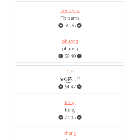
Liên Quân
Flo•sama
69
76
phương
phương
59
40
Gió
❦G͜͡I͜͡ó︵³⁶
64
47
trang
trang
71
45
khang