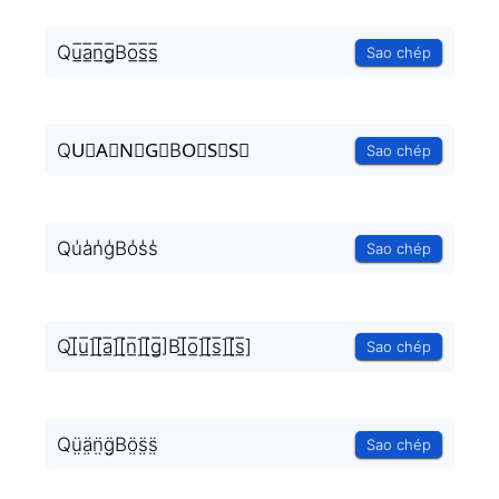
Qu̲̅a̲̅n̲̅g̲̅Bo̲̅s̲̅s̲̅
Sao chép
QU⃣A⃣N⃣G⃣BO⃣S⃣S⃣
Sao chép
Qu̾a̾n̾g̾Bo̾s̾s̾
Sao chép
Q[̲̅u̲̅][̲̅a̲̅][̲̅n̲̅][̲̅g̲̅]B[̲̅o̲̅][̲̅s̲̅][̲̅s̲̅]
Sao chép
Qṳ̈ä̤n̤̈g̤̈Bö̤s̤̈s̤̈
Sao chép