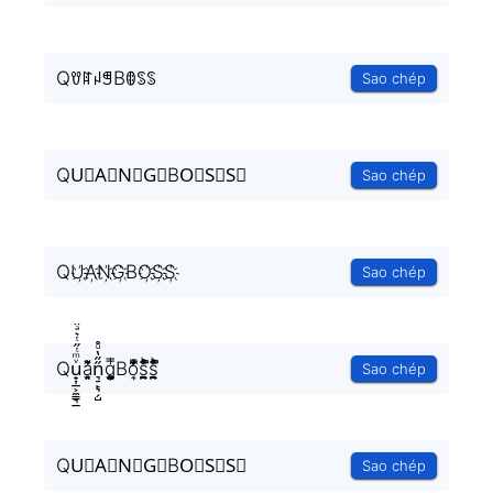
QꀎꍏꈤꁅBꂦꌗꌗ
Sao chép
QU⃟A⃟N⃟G⃟BO⃟S⃟S⃟
Sao chép
QU҉A҉N҉G҉BO҉S҉S҉
Sao chép
Qu̟͎̲͕̼̳͉̲ͮͫͭ̋ͭ͛ͣ̈a̘̫͈̭͌͛͌̇̇̍n͉̠̙͉̗̺̋̋̔ͧ̊g͎͚̥͎͔͕ͥ̿Bo͎̜̓̇ͫ̉͊ͨ͊s̪̭̱̼̼̉̈́ͪ͋̽̚s̪̭̱̼̼̉̈́ͪ͋̽̚
Sao chép
QU⃗A⃗N⃗G⃗BO⃗S⃗S⃗
Sao chép