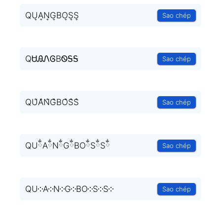
QU͎A͎N͎G͎BO͎S͎S͎
Sao chép
QᏌᎯᏁᎶBᏫᎦᎦ
Sao chép
QU̐A̐N̐G̐BO̐S̐S̐
Sao chép
QUྂAྂNྂGྂBOྂSྂSྂ
Sao chép
QU༶A༶N༶G༶BO༶S༶S༶
Sao chép