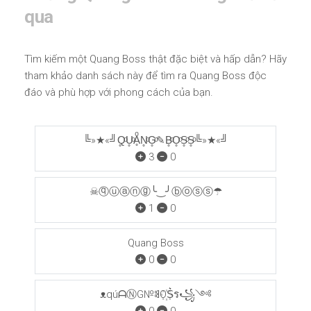
qua
Tìm kiếm một Quang Boss thật đặc biệt và hấp dẫn? Hãy
tham khảo danh sách này để tìm ra Quang Boss độc
đáo và phù hợp với phong cách của bạn.
╚»★«╝Q̥ͦU̥ͦḀͦN̥ͦG̥ͦ✎B̥ͦO̥ͦS̥ͦS̥ͦ╚»★«╝
3
0
☠ⓠⓤⓐⓝⓖ╰‿╯ⓑⓞⓢⓢ☂
1
0
Quang Boss
0
0
ᴥqúᗩⓃG№ꌃO꙰S͛ร꧁༺