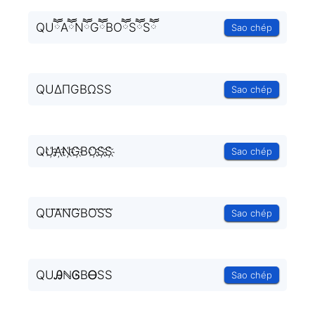
QUཽAཽNཽGཽBOཽSཽSཽ
Sao chép
QUΔΠGBΩSS
Sao chép
QU҉A҉N҉G҉BO҉S҉S҉
Sao chép
QU⃜A⃜N⃜G⃜BO⃜S⃜S⃜
Sao chép
QUᎯℕᎶBᎾЅЅ
Sao chép