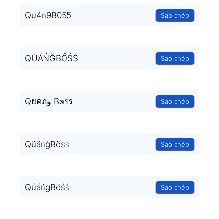
Qu4n9B055
Sao chép
QÚÁŃĞBŐŚŚ
Sao chép
Qยคภﻮ B๏รร
Sao chép
QüänġBöss
Sao chép
QúáńgBőśś
Sao chép