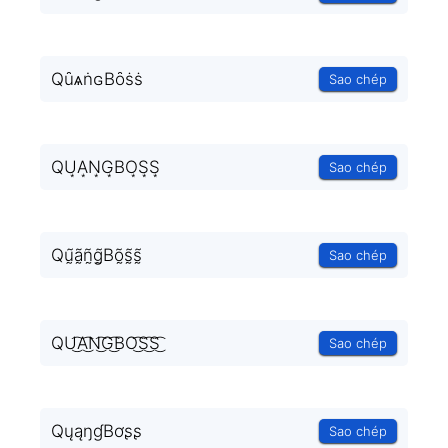
QȗѧṅɢBȏṡṡ
Sao chép
QU͙A͙N͙G͙BO͙S͙S͙
Sao chép
Qṵ̃ã̰ñ̰g̰̃Bõ̰s̰̃s̰̃
Sao chép
QU͜͡A͜͡N͜͡G͜͡BO͜͡S͜͡S͜͡
Sao chép
QųąŋɠBơʂʂ
Sao chép