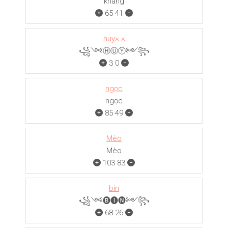
khang
65
41
huy×.×
꧁༺ⒽⓊⓎ༻꧂
3
0
ngọc
ngọc
85
49
Mèo
Mèo
103
83
bin
꧁༺🅑🅘🅝༻꧂
68
26