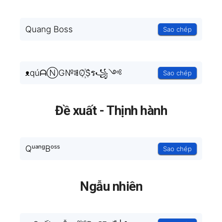
Quang Boss
Sao chép
ᴥqúᗩⓃG№ꌃO꙰S͛ร꧁༺
Sao chép
Đề xuất - Thịnh hành
QᵘᵃⁿᵍBᵒˢˢ
Sao chép
Ngẫu nhiên