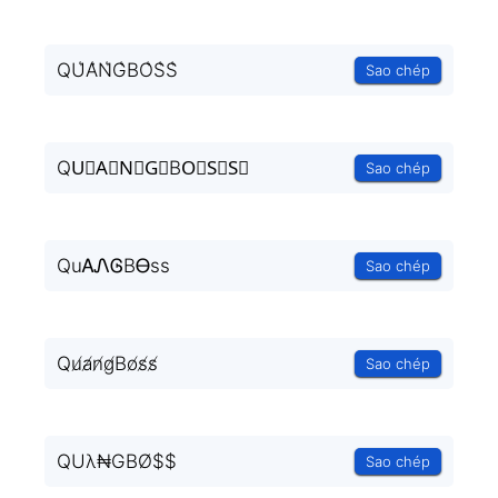
QU͛A͛N͛G͛BO͛S͛S͛
Sao chép
QU⃒A⃒N⃒G⃒BO⃒S⃒S⃒
Sao chép
QuᎪᏁᎶBᎾss
Sao chép
Qu̸a̸n̸g̸Bo̸s̸s̸
Sao chép
QUλ₦GBØ$$
Sao chép