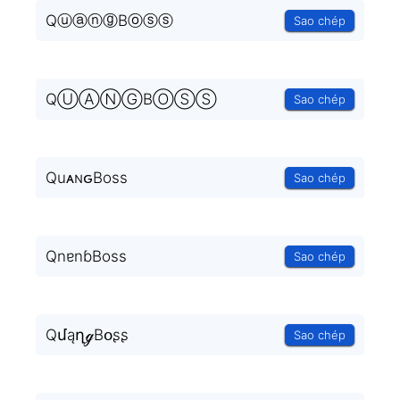
QⓤⓐⓝⓖBⓞⓢⓢ
Sao chép
QⓊⒶⓃⒼBⓄⓈⓈ
Sao chép
QuᴀɴԍBoss
Sao chép
QnɐnɓBoss
Sao chép
QմąղℊBօʂʂ
Sao chép