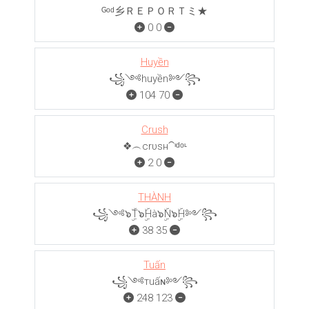
ᴳᵒᵈ乡ＲＥＰＯＲＴミ★
0
0
Huyền
꧁༺huyền༻꧂
104
70
Crush
❖︵crυѕн⁀ᶦᵈᵒᶫ
2
0
THÀNH
꧁༺๖ۣۜT๖ۣۜHà๖ۣۜN๖ۣۜH༻꧂
38
35
Tuấn
꧁༺тuấɴ༻꧂
248
123