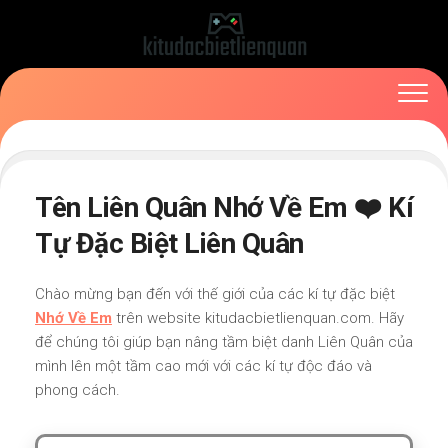
Skip
to
content
Tên Liên Quân Nhớ Về Em ❤️ Kí
Tự Đặc Biệt Liên Quân
Chào mừng bạn đến với thế giới của các kí tự đặc biệt
Nhớ Về Em
trên website kitudacbietlienquan.com. Hãy
để chúng tôi giúp bạn nâng tầm biệt danh Liên Quân của
mình lên một tầm cao mới với các kí tự độc đáo và
phong cách.