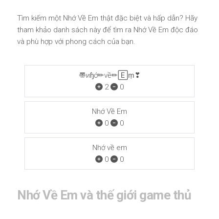
Tìm kiếm một Nhớ Về Em thật đặc biệt và hấp dẫn? Hãy
tham khảo danh sách này để tìm ra Nhớ Về Em độc đáo
và phù hợp với phong cách của bạn.
〠иɧớ✏νề✏🄴ṃ❣
2
0
Nhớ Về Em
0
0
Nhớ về em
0
0
Nhớ Về Em và thế giới game thủ