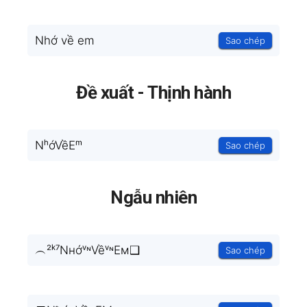
Nhớ về em
Sao chép
Đề xuất - Thịnh hành
NʰớVềEᵐ
Sao chép
Ngẫu nhiên
︵²ᵏ⁷NнớᵛᶰVềᵛᶰEм❑
Sao chép