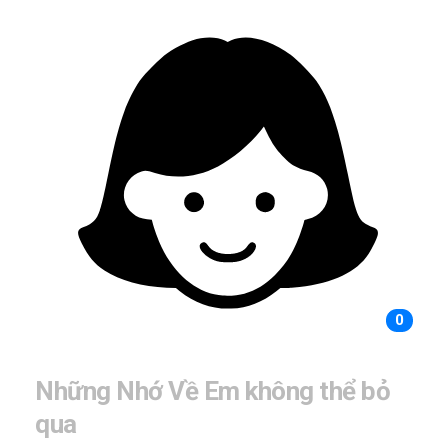
0
Những Nhớ Về Em không thể bỏ
qua