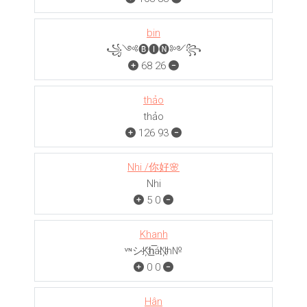
bin
꧁༺🅑🅘🅝༻꧂
68
26
thảo
thảo
126
93
Nhi /你好🌸
Nhi
5
0
Khanh
ᵛᶰシK҉h̲̅áN҉h№
0
0
Hân