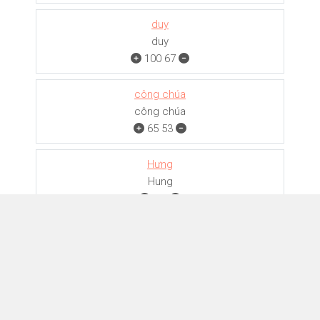
duy
duy
100
67
công chúa
công chúa
65
53
Hưng
Hung
1
0
Quân
꧁༺Quâɴ༻꧂
41
40