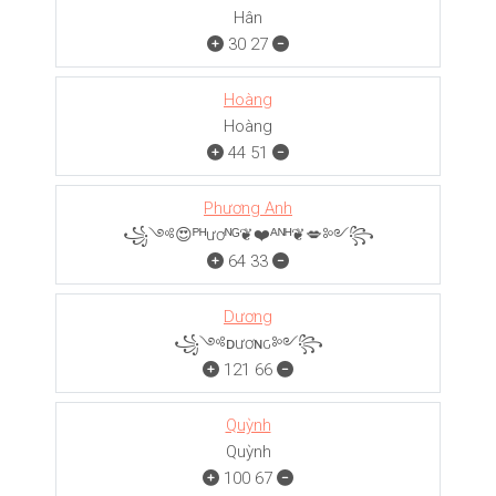
Hân
30
27
Hoàng
Hoàng
44
51
Phương Anh
꧁༺😍ᴾᴴươᴺᴳ❦❤️ᴬᴺᴴ❦💋༻꧂
64
33
Dương
꧁༺ᴅươɴԍ༻꧂
121
66
Quỳnh
Quỳnh
100
67