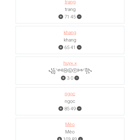
trang
trang
71
45
khang
khang
65
41
huy×.×
꧁༺ⒽⓊⓎ༻꧂
3
0
ngọc
ngọc
85
49
Mèo
Mèo
103
83