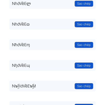
NɦớVềEლ
Sao chép
NɦớVềEɷ
Sao chép
NħớVềEɱ
Sao chép
NɧớVềEɰ
Sao chép
N๖ۣۜHớVềE๖ۣۜM
Sao chép