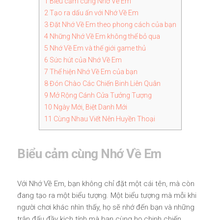
1
Biểu cảm cùng Nhớ Về Em
2
Tạo ra dấu ấn với Nhớ Về Em
3
Đặt Nhớ Về Em theo phong cách của bạn
4
Những Nhớ Về Em không thể bỏ qua
5
Nhớ Về Em và thế giới game thủ
6
Sức hút của Nhớ Về Em
7
Thể hiện Nhớ Về Em của bạn
8
Đón Chào Các Chiến Binh Liên Quân
9
Mở Rộng Cánh Cửa Tưởng Tượng
10
Ngày Mới, Biệt Danh Mới
11
Cùng Nhau Viết Nên Huyền Thoại
Biểu cảm cùng Nhớ Về Em
Với Nhớ Về Em, bạn không chỉ đặt một cái tên, mà còn
đang tạo ra một biểu tượng. Một biểu tượng mà mỗi khi
người chơi khác nhìn thấy, họ sẽ nhớ đến bạn và những
trận đấu đầy kịch tính mà bạn cùng họ chinh chiến.