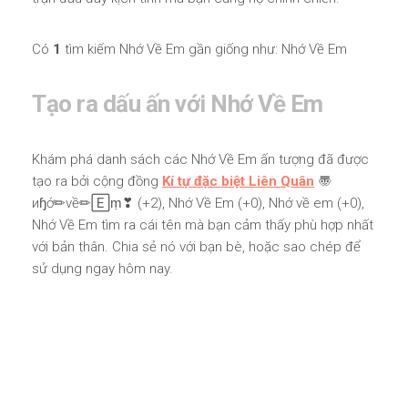
Có
1
tìm kiếm Nhớ Về Em gần giống như: Nhớ Về Em
Tạo ra dấu ấn với Nhớ Về Em
Khám phá danh sách các Nhớ Về Em ấn tượng đã được
tạo ra bởi cộng đồng
Kí tự đặc biệt Liên Quân
〠
иɧớ✏νề✏🄴ṃ❣ (+2), Nhớ Về Em (+0), Nhớ về em (+0),
Nhớ Về Em tìm ra cái tên mà bạn cảm thấy phù hợp nhất
với bản thân. Chia sẻ nó với bạn bè, hoặc sao chép để
sử dụng ngay hôm nay.