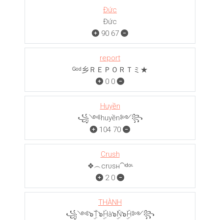
Đức
Đức
90
67
report
ᴳᵒᵈ乡ＲＥＰＯＲＴミ★
0
0
Huyền
꧁༺huyền༻꧂
104
70
Crush
❖︵crυѕн⁀ᶦᵈᵒᶫ
2
0
THÀNH
꧁༺๖ۣۜT๖ۣۜHà๖ۣۜN๖ۣۜH༻꧂