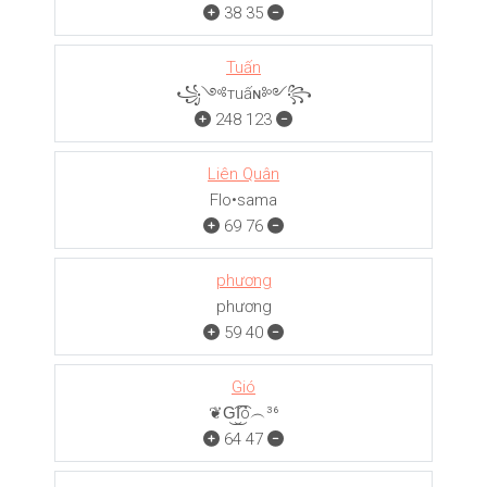
38
35
Tuấn
꧁༺тuấɴ༻꧂
248
123
Liên Quân
Flo•sama
69
76
phương
phương
59
40
Gió
❦G͜͡I͜͡ó︵³⁶
64
47