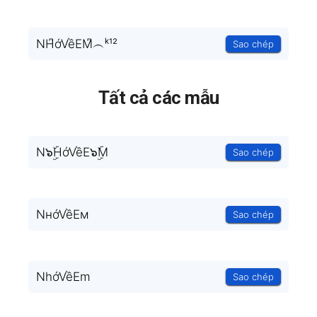
NH͆ớVềEM͆︵ᵏ¹²
Sao chép
Tất cả các mẫu
N๖ۣۜHớVềE๖ۣۜM
Sao chép
NнớVềEм
Sao chép
NhớVềEm
Sao chép