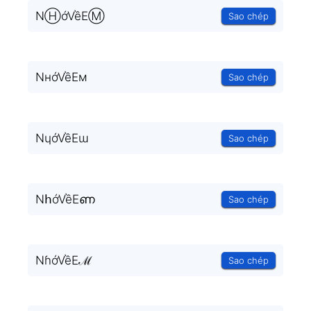
NⒽớVềEⓂ
Sao chép
NнớVềEм
Sao chép
NɥớVềEɯ
Sao chép
NհớVềEണ
Sao chép
NɦớVềEℳ
Sao chép