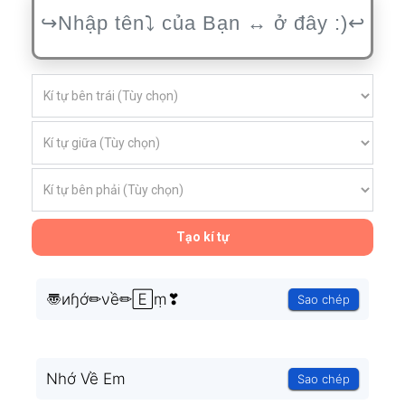
Tạo kí tự
〠иɧớ✏νề✏🄴ṃ❣
Sao chép
Nhớ Về Em
Sao chép