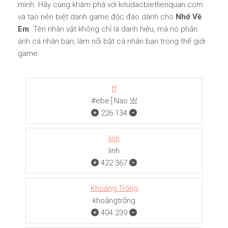
mình. Hãy cùng khám phá với kitudacbietlienquan.com
và tạo nên biệt danh game độc đáo dành cho
Nhớ Về
Em
. Tên nhân vật không chỉ là danh hiệu, mà nó phản
ánh cá nhân bạn, làm nổi bật cá nhân bạn trong thế giới
game.
ff
#ebe┆Nao 亗
226
134
linh
linh
422
367
Khoảng Trống
khoảngㅤㅤㅤtrống
404
239