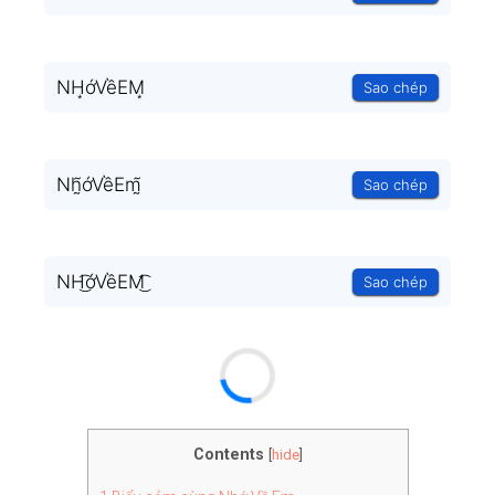
NH͙ớVềEM͙
Sao chép
Nh̰̃ớVềEm̰̃
Sao chép
NH͜͡ớVềEM͜͡
Sao chép
Contents
[
hide
]