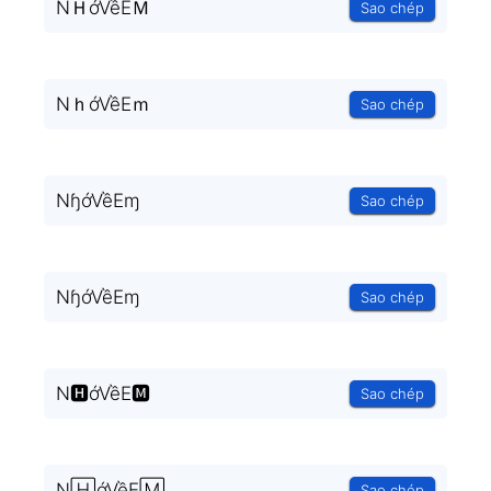
NＨớVềEＭ
Sao chép
NｈớVềEｍ
Sao chép
NɧớVềEɱ
Sao chép
NɧớVềEɱ
Sao chép
N🅷ớVềE🅼
Sao chép
N🄷ớVềE🄼
Sao chép