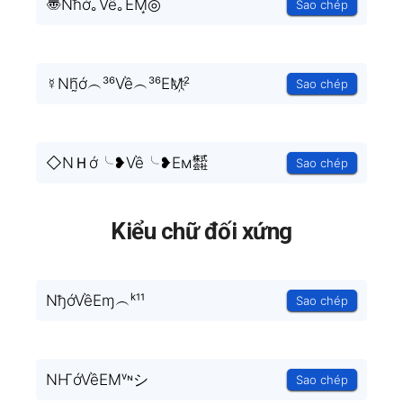
〠Nħớ｡Về｡EM͙◎
Sao chép
☿Nh̰̃ớ︵³⁶Về︵³⁶EM҉²
Sao chép
◇NＨớ╰❥Về╰❥Eм㍿
Sao chép
Kiểu chữ đối xứng
NђớVềEɱ︵ᵏ¹¹
Sao chép
NҤớVềEMᵛᶰシ
Sao chép