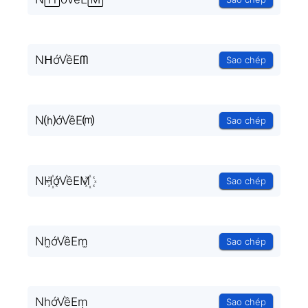
NᕼớVềEᗰ
Sao chép
N⒣ớVềE⒨
Sao chép
NH꙰ớVềEM꙰
Sao chép
Nh̫ớVềEm̫
Sao chép
NһớVềEṃ
Sao chép