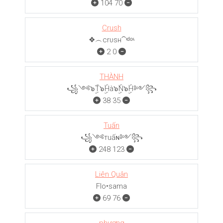
104
70
Crush
❖︵crυѕн⁀ᶦᵈᵒᶫ
2
0
THÀNH
꧁༺๖ۣۜT๖ۣۜHà๖ۣۜN๖ۣۜH༻꧂
38
35
Tuấn
꧁༺тuấɴ༻꧂
248
123
Liên Quân
Flo•sama
69
76