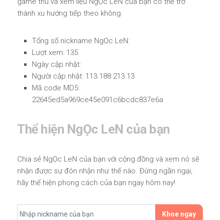
game thủ và xem liệu NgỌc LeN của bạn có thể trở
thành xu hướng tiếp theo không.
Tổng số nickname NgỌc LeN:
Lượt xem: 135
Ngày cập nhật:
Người cập nhật: 113.188.213.13
Mã code MD5:
22645ed5a969ce45e091c6bcdc837e6a
Thể hiện NgỌc LeN của bạn
Chia sẻ NgỌc LeN của bạn với cộng đồng và xem nó sẽ
nhận được sự đón nhận như thế nào. Đừng ngần ngại,
hãy thể hiện phong cách của bạn ngay hôm nay!
Khoe ngay