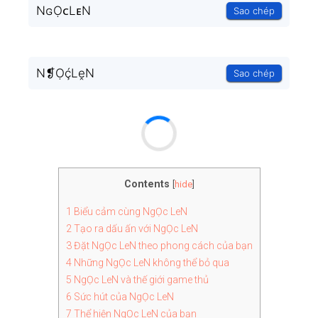
NɢỌᴄLᴇN
Sao chép
N❡ỌḉLḙN
Sao chép
Contents
[
hide
]
1
Biểu cảm cùng NgỌc LeN
2
Tạo ra dấu ấn với NgỌc LeN
3
Đặt NgỌc LeN theo phong cách của bạn
4
Những NgỌc LeN không thể bỏ qua
5
NgỌc LeN và thế giới game thủ
6
Sức hút của NgỌc LeN
7
Thể hiện NgỌc LeN của bạn