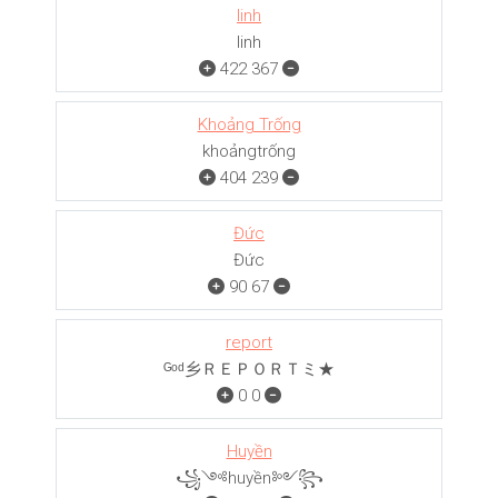
linh
linh
422
367
Khoảng Trống
khoảngㅤㅤㅤtrống
404
239
Đức
Đức
90
67
report
ᴳᵒᵈ乡ＲＥＰＯＲＴミ★
0
0
Huyền
꧁༺huyền༻꧂