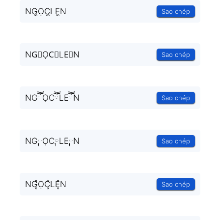
NG͚ỌC͚LE͚N
Sao chép
NG⃒ỌC⃒LE⃒N
Sao chép
NGཽỌCཽLEཽN
Sao chép
NG༙ỌC༙LE༙N
Sao chép
NG͓̽ỌC͓̽LE͓̽N
Sao chép