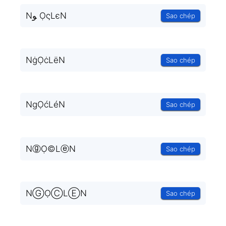
Nﻮ ỌςLєN
Sao chép
NġỌċLëN
Sao chép
NgỌćLéN
Sao chép
NⓖỌ©LⓔN
Sao chép
NⒼỌⒸLⒺN
Sao chép