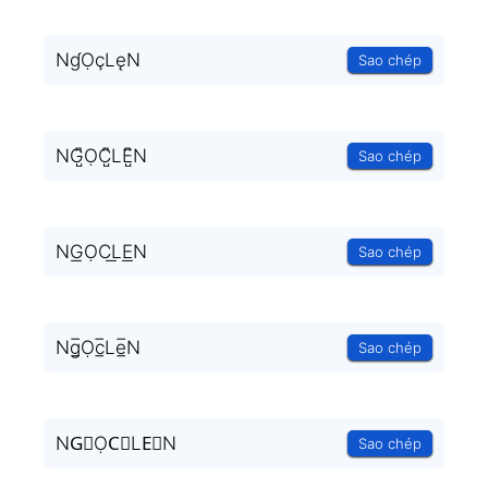
NɠỌçLęN
Sao chép
NG̺͆ỌC̺͆LE̺͆N
Sao chép
NG͟ỌC͟LE͟N
Sao chép
Ng̲̅Ọc̲̅Le̲̅N
Sao chép
NG⃣ỌC⃣LE⃣N
Sao chép