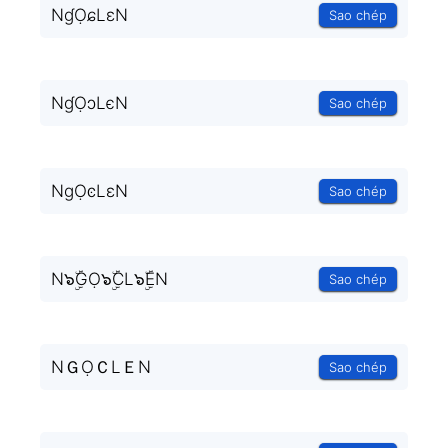
NɠỌɕLεN
Sao chép
NɠỌɔLєN
Sao chép
NɡỌͼLɛN
Sao chép
N๖ۣۜGỌ๖ۣۜCL๖ۣۜEN
Sao chép
NＧỌＣLＥN
Sao chép