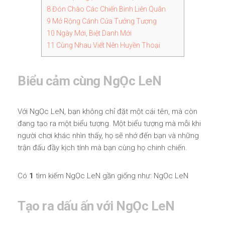
8
Đón Chào Các Chiến Binh Liên Quân
9
Mở Rộng Cánh Cửa Tưởng Tượng
10
Ngày Mới, Biệt Danh Mới
11
Cùng Nhau Viết Nên Huyền Thoại
Biểu cảm cùng NgỌc LeN
Với NgỌc LeN, bạn không chỉ đặt một cái tên, mà còn
đang tạo ra một biểu tượng. Một biểu tượng mà mỗi khi
người chơi khác nhìn thấy, họ sẽ nhớ đến bạn và những
trận đấu đầy kịch tính mà bạn cùng họ chinh chiến.
Có
1
tìm kiếm NgỌc LeN gần giống như: NgỌc LeN
Tạo ra dấu ấn với NgỌc LeN