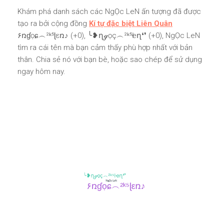
Khám phá danh sách các NgỌc LeN ấn tượng đã được
tạo ra bởi cộng đồng
Kí tự đặc biệt Liên Quân
۶ռɠọɕ︵²ᵏ⁵ɭεռ♪ (+0), ╰❥ղℊọç︵²ᵏ⁵Ӏҽղ❛❜ (+0), NgỌc LeN
tìm ra cái tên mà bạn cảm thấy phù hợp nhất với bản
thân. Chia sẻ nó với bạn bè, hoặc sao chép để sử dụng
ngay hôm nay.