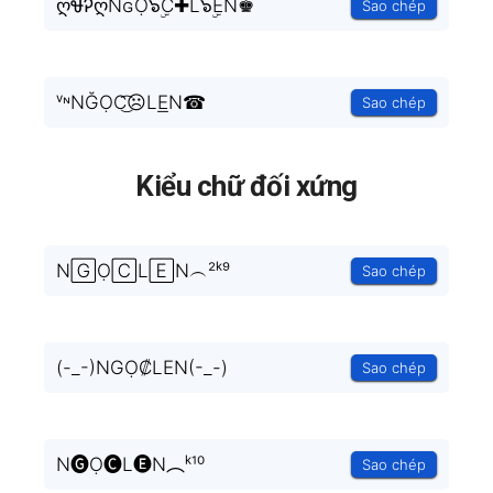
ღᏠᎮღNɢỌ๖ۣۜC✚L๖ۣۜEN♚
Sao chép
ᵛᶰNĞỌC͜͡☹LE͟N☎
Sao chép
Kiểu chữ đối xứng
N🄶Ọ🄲L🄴N︵²ᵏ⁹
Sao chép
(-_-)NGỌ₡LEN(-_-)
Sao chép
N🅖Ọ🅒L🅔N︵ᵏ¹⁰
Sao chép