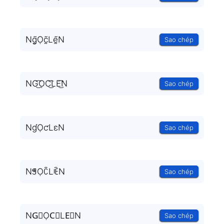
Ng̰̃Ọc̰̃Lḛ̃N
Sao chép
NG͜͡ỌC͜͡LE͜͡N
Sao chép
NɠỌƈLɛN
Sao chép
NꁅỌꉓLꍟN
Sao chép
NG⃟ỌC⃟LE⃟N
Sao chép