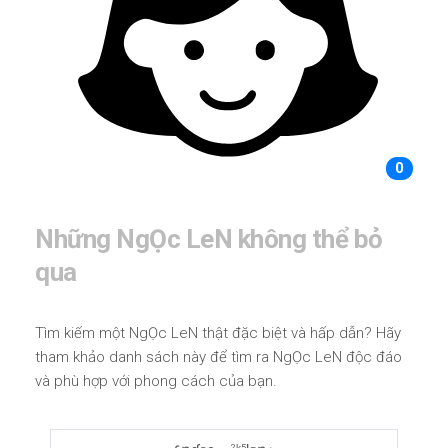
0
Những NgỌc LeN không thể bỏ
qua
Tìm kiếm một NgỌc LeN thật đặc biệt và hấp dẫn? Hãy
tham khảo danh sách này để tìm ra NgỌc LeN độc đáo
và phù hợp với phong cách của bạn.