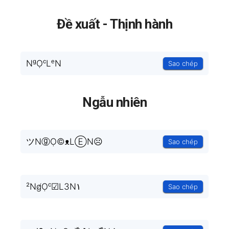
Đề xuất - Thịnh hành
NᵍỌᶜLᵉN
Sao chép
Ngẫu nhiên
ツNⓖỌ©ᴥLⒺN☹
Sao chép
²Ng̸Ọᶜ☑L3N۱
Sao chép