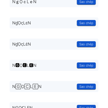
NｇỌｃLｅN
Sao chép
NɠỌςLεN
Sao chép
NɠỌςLέN
Sao chép
N🅶Ọ🅲L🅴N
Sao chép
N🄶Ọ🄲L🄴N
Sao chép
NGỌᑕLEN
Sao chép