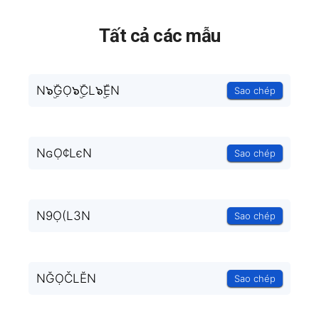
Tất cả các mẫu
N๖ۣۜGỌ๖ۣۜCL๖ۣۜEN
Sao chép
NɢỌ¢LєN
Sao chép
N9Ọ(L3N
Sao chép
NĞỌČLĔN
Sao chép