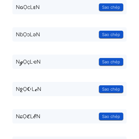
NԍỌcLᴇN
Sao chép
NɓỌɔLǝN
Sao chép
NℊỌçLҽN
Sao chép
NջỌ☪LℯN
Sao chép
NɕỌℭLℰN
Sao chép