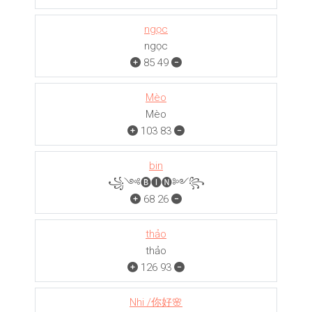
ngọc
ngọc
85
49
Mèo
Mèo
103
83
bin
꧁༺🅑🅘🅝༻꧂
68
26
thảo
thảo
126
93
Nhi /你好🌸