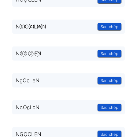
N⒢Ọ⒞L⒠N
Sao chép
NG꙰ỌC꙰LE꙰N
Sao chép
Ng̫Ọc̫Le̫N
Sao chép
NɢỌc̫LєN
Sao chép
NG͙ỌC͙LE͙N
Sao chép