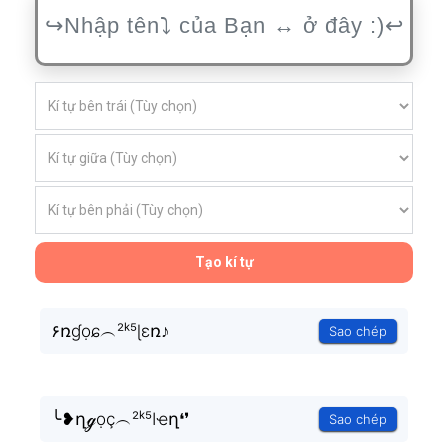
Tạo kí tự
۶ռɠọɕ︵²ᵏ⁵ɭεռ♪
Sao chép
╰❥ղℊọç︵²ᵏ⁵Ӏҽղ❛❜
Sao chép