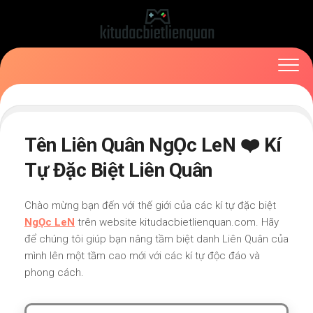
Skip
to
content
Tên Liên Quân NgỌc LeN ❤️ Kí
Tự Đặc Biệt Liên Quân
Chào mừng bạn đến với thế giới của các kí tự đặc biệt
NgỌc LeN
trên website kitudacbietlienquan.com. Hãy
để chúng tôi giúp bạn nâng tầm biệt danh Liên Quân của
mình lên một tầm cao mới với các kí tự độc đáo và
phong cách.