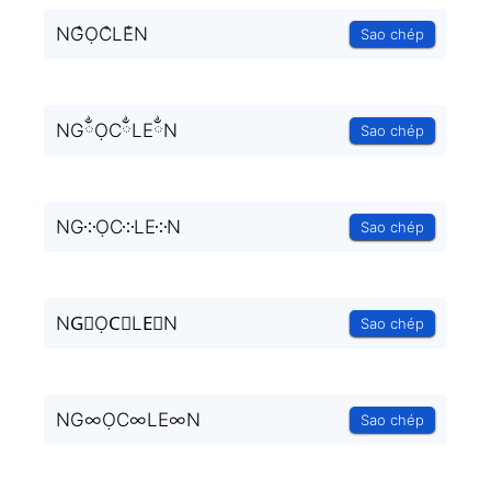
NG̐ỌC̐LE̐N
Sao chép
NGྂỌCྂLEྂN
Sao chép
NG༶ỌC༶LE༶N
Sao chép
NG⃒ỌC⃒LE⃒N
Sao chép
NG∞ỌC∞LE∞N
Sao chép