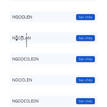
NG҉ỌC҉LE҉N
Sao chép
Ng͎͚̥͎͔͕ͥ̿Ọc͔ͣͦ́́͂ͅLe̮̟͈̣̖̰̩̹͈̾ͨ̑͑N
Sao chép
NG⃗ỌC⃗LE⃗N
Sao chép
NG͛ỌC͛LE͛N
Sao chép
NG⃒ỌC⃒LE⃒N
Sao chép