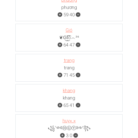
phương
phương
59
40
Gió
❦G͜͡I͜͡ó︵³⁶
64
47
trang
trang
71
45
khang
khang
65
41
huy×.×
꧁༺ⒽⓊⓎ༻꧂
3
0