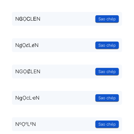
NᎶỌᏟLᎬN
Sao chép
Ng̸Ọc̸Le̸N
Sao chép
NGỌ₡LEN
Sao chép
NցỌϲLҽN
Sao chép
NᴳỌᶜLᴱN
Sao chép