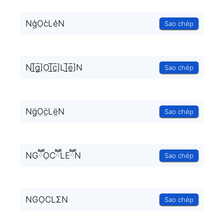
Ng̾Ọc̾Le̾N
Sao chép
N[̲̅g̲̅]Ọ[̲̅c̲̅]L[̲̅e̲̅]N
Sao chép
Ng̤̈Ọc̤̈Lë̤N
Sao chép
NGཽỌCཽLEཽN
Sao chép
NGỌCLΣN
Sao chép