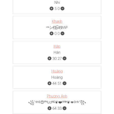
Nhi
5
0
Khanh
ᵛᶰシK҉h̲̅áN҉h№
0
0
Hân
Hân
30
27
Hoàng
Hoàng
44
51
Phương Anh
꧁༺😍ᴾᴴươᴺᴳ❦❤️ᴬᴺᴴ❦💋༻꧂
64
33