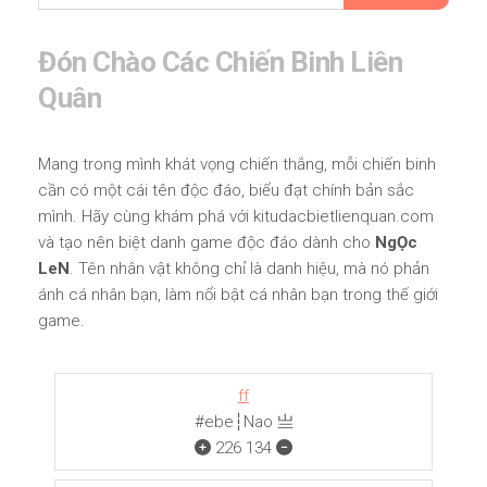
Đón Chào Các Chiến Binh Liên
Quân
Mang trong mình khát vọng chiến thắng, mỗi chiến binh
cần có một cái tên độc đáo, biểu đạt chính bản sắc
mình. Hãy cùng khám phá với kitudacbietlienquan.com
và tạo nên biệt danh game độc đáo dành cho
NgỌc
LeN
. Tên nhân vật không chỉ là danh hiệu, mà nó phản
ánh cá nhân bạn, làm nổi bật cá nhân bạn trong thế giới
game.
ff
#ebe┆Nao 亗
226
134