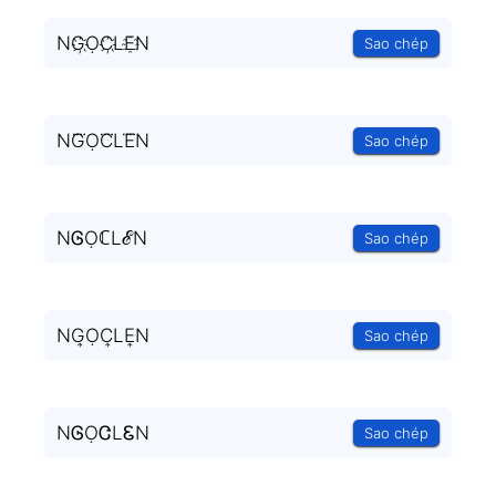
NG҉ỌC҉LE҈N
Sao chép
NG⃜ỌC⃜LE⃜N
Sao chép
NᎶỌℂLℰN
Sao chép
NG͎ỌC͎LE͎N
Sao chép
NᎶỌᏣLᏋN
Sao chép