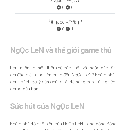
۶ռɠọɕ︵²ᵏ⁵ɭεռ♪
0
0
╰❥ղℊọç︵²ᵏ⁵Ӏҽղ❛❜
0
1
NgỌc LeN và thế giới game thủ
Bạn muốn tìm hiểu thêm về các nhân vật hoặc các tên
gọi đặc biệt khác liên quan đến NgỌc LeN? Khám phá
danh sách gợi ý của chúng tôi để nâng cao trải nghiệm
game của bạn.
Sức hút của NgỌc LeN
Khám phá độ phổ biến của NgỌc LeN trong cộng đồng