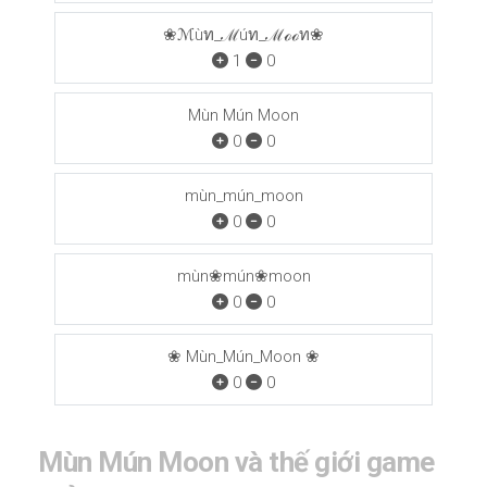
❀ℳùท_ℳúท_ℳℴℴท❀
1
0
Mùn Mún Moon
0
0
mùn_mún_moon
0
0
mùn❀mún❀moon
0
0
❀ Mùn_Mún_Moon ❀
0
0
Mùn Mún Moon và thế giới game