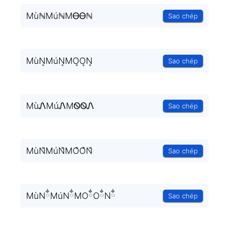
MùℕMúℕMᎾᎾℕ
Sao chép
MùN͎MúN͎MO͎O͎N͎
Sao chép
MùᏁMúᏁMᏫᏫᏁ
Sao chép
MùN̐MúN̐MO̐O̐N̐
Sao chép
MùNྂMúNྂMOྂOྂNྂ
Sao chép