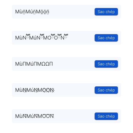
Mùn̤̈Mún̤̈Mö̤ö̤n̤̈
Sao chép
MùNཽMúNཽMOཽOཽNཽ
Sao chép
MùΠMúΠMΩΩΠ
Sao chép
MùN҉MúN҉MO҉O҉N҉
Sao chép
MùN⃜MúN⃜MO⃜O⃜N⃜
Sao chép