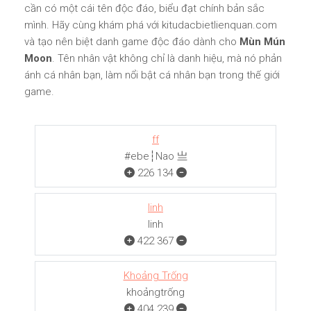
cần có một cái tên độc đáo, biểu đạt chính bản sắc
mình. Hãy cùng khám phá với kitudacbietlienquan.com
và tạo nên biệt danh game độc đáo dành cho
Mùn Mún
Moon
. Tên nhân vật không chỉ là danh hiệu, mà nó phản
ánh cá nhân bạn, làm nổi bật cá nhân bạn trong thế giới
game.
ff
#ebe┆Nao 亗
226
134
linh
linh
422
367
Khoảng Trống
khoảngㅤㅤㅤtrống
404
239