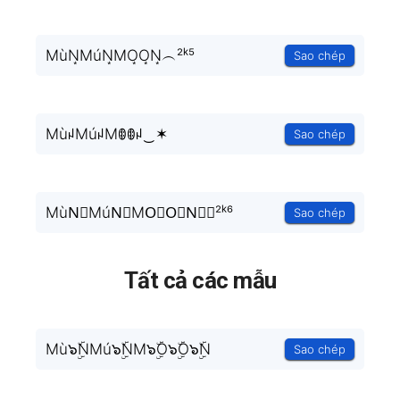
MùN͙MúN͙MO͙O͙N͙︵²ᵏ⁵
Sao chép
MùꈤMúꈤMꂦꂦꈤ‿✶
Sao chép
MùN⃘MúN⃘MO⃘O⃘N⃘︵²ᵏ⁶
Sao chép
Tất cả các mẫu
Mù๖ۣۜNMú๖ۣۜNM๖ۣۜO๖ۣۜO๖ۣۜN
Sao chép