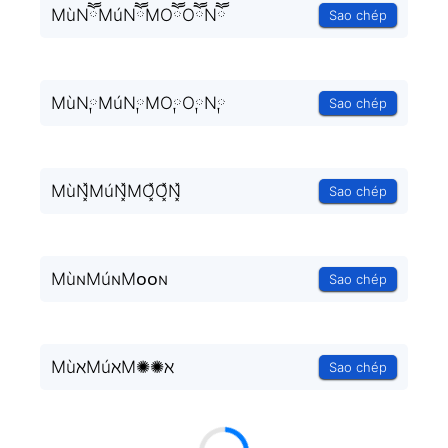
MùNཽMúNཽMOཽOཽNཽ
Sao chép
MùN༙MúN༙MO༙O༙N༙
Sao chép
MùN͓̽MúN͓̽MO͓̽O͓̽N͓̽
Sao chép
MùɴMúɴMᴏᴏɴ
Sao chép
MùℵMúℵM✺✺ℵ
Sao chép