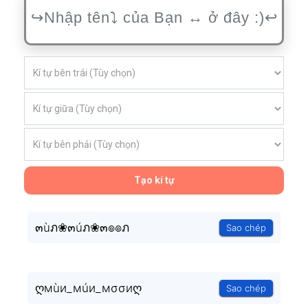
Tạo kí tự
๓ùภ❀๓úภ❀๓๏๏ภ
Sao chép
ღмùи_мúи_мσσиღ
Sao chép