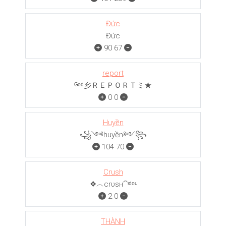
Đức
Đức
90
67
report
ᴳᵒᵈ乡ＲＥＰＯＲＴミ★
0
0
Huyền
꧁༺huyền༻꧂
104
70
Crush
❖︵crυѕн⁀ᶦᵈᵒᶫ
2
0
THÀNH