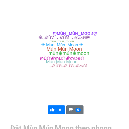
0
0
Đặt Mùn Mún Moon theo phong