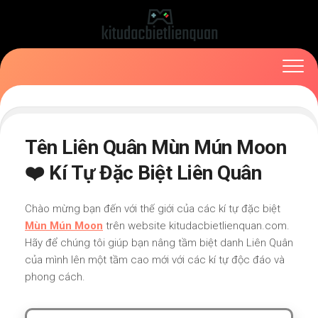
Skip
to
content
Tên Liên Quân Mùn Mún Moon
❤️ Kí Tự Đặc Biệt Liên Quân
Chào mừng bạn đến với thế giới của các kí tự đặc biệt
Mùn Mún Moon
trên website kitudacbietlienquan.com.
Hãy để chúng tôi giúp bạn nâng tầm biệt danh Liên Quân
của mình lên một tầm cao mới với các kí tự độc đáo và
phong cách.