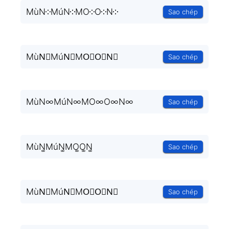
MùN༶MúN༶MO༶O༶N༶
Sao chép
MùN⃒MúN⃒MO⃒O⃒N⃒
Sao chép
MùN∞MúN∞MO∞O∞N∞
Sao chép
MùN͚MúN͚MO͚O͚N͚
Sao chép
MùN⃒MúN⃒MO⃒O⃒N⃒
Sao chép