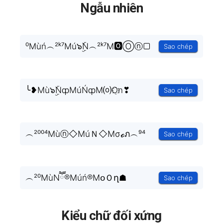
Ngẫu nhiên
⁰Mùń︵²ᵏ⁷Mú๖ۣۜN︵²ᵏ⁷M🅾Ⓞⓝ▢
Sao chép
╰❥Mù๖ۣۜNȹMúŃȹM⒪O҈n❣
Sao chép
︵²⁰⁰⁴Mùⓝ◇MúＮ◇Mσℴภ︵⁹⁴
Sao chép
︵²⁰MùNཽ®Múń®MօＯղ☗
Sao chép
Kiểu chữ đối xứng