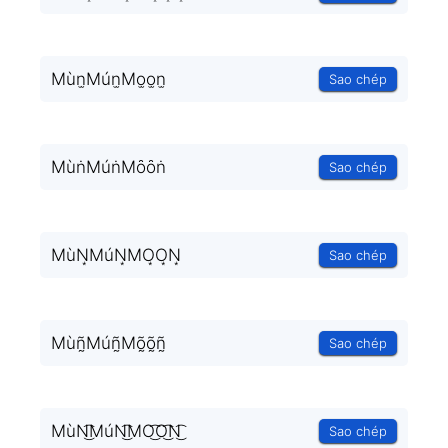
Mùn̫Mún̫Mo̫o̫n̫
Sao chép
MùṅMúṅMȏȏṅ
Sao chép
MùN͙MúN͙MO͙O͙N͙
Sao chép
Mùñ̰Múñ̰Mõ̰õ̰ñ̰
Sao chép
MùN͜͡MúN͜͡MO͜͡O͜͡N͜͡
Sao chép