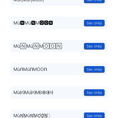
Mù🅽Mú🅽M🅾🅾🅽
Sao chép
Mù🄽Mú🄽M🄾🄾🄽
Sao chép
MùᑎMúᑎMOOᑎ
Sao chép
Mù⒩Mú⒩M⒪⒪⒩
Sao chép
MùN꙰MúN꙰MO꙰O꙰N꙰
Sao chép