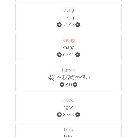
trang
trang
71
45
khang
khang
65
41
huy×.×
꧁༺ⒽⓊⓎ༻꧂
3
0
ngọc
ngọc
85
49
Mèo