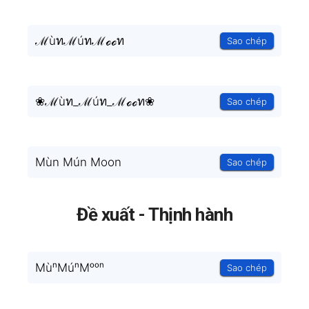
ℳùทℳúทℳℴℴท
Sao chép
❀ℳùท_ℳúท_ℳℴℴท❀
Sao chép
Mùn Mún Moon
Sao chép
Đề xuất - Thịnh hành
MùⁿMúⁿMᵒᵒⁿ
Sao chép