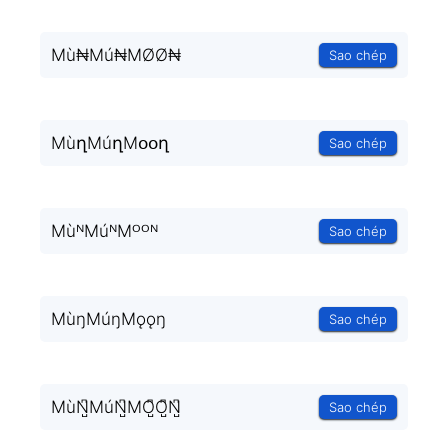
Mù₦Mú₦MØØ₦
Sao chép
MùղMúղMօօղ
Sao chép
MùᴺMúᴺMᴼᴼᴺ
Sao chép
MùŋMúŋMǫǫŋ
Sao chép
MùN̺͆MúN̺͆MO̺͆O̺͆N̺͆
Sao chép