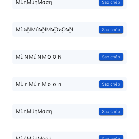
MùɳMúɳMσσɳ
Sao chép
Mù๖ۣۜNMú๖ۣۜNM๖ۣۜO๖ۣۜO๖ۣۜN
Sao chép
MùＮMúＮMＯＯＮ
Sao chép
MùｎMúｎMｏｏｎ
Sao chép
MùηMúηMσση
Sao chép
MùήMúήMόόή
Sao chép