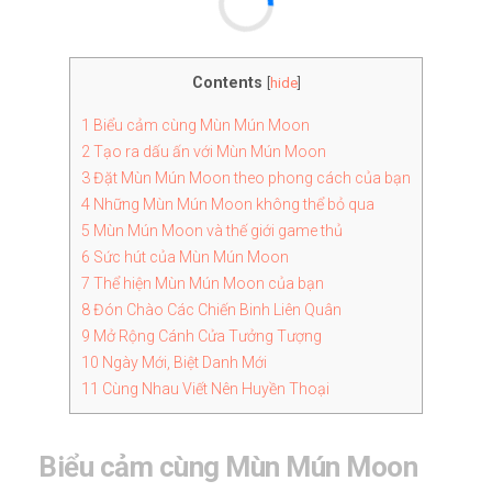
Contents
[
hide
]
1
Biểu cảm cùng Mùn Mún Moon
2
Tạo ra dấu ấn với Mùn Mún Moon
3
Đặt Mùn Mún Moon theo phong cách của bạn
4
Những Mùn Mún Moon không thể bỏ qua
5
Mùn Mún Moon và thế giới game thủ
6
Sức hút của Mùn Mún Moon
7
Thể hiện Mùn Mún Moon của bạn
8
Đón Chào Các Chiến Binh Liên Quân
9
Mở Rộng Cánh Cửa Tưởng Tượng
10
Ngày Mới, Biệt Danh Mới
11
Cùng Nhau Viết Nên Huyền Thoại
Biểu cảm cùng Mùn Mún Moon