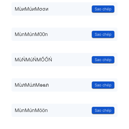
MùиMúиMσσи
Sao chép
MùnMúnM00n
Sao chép
MùŃMúŃMŐŐŃ
Sao chép
MùภMúภM๏๏ภ
Sao chép
MùnMúnMöön
Sao chép