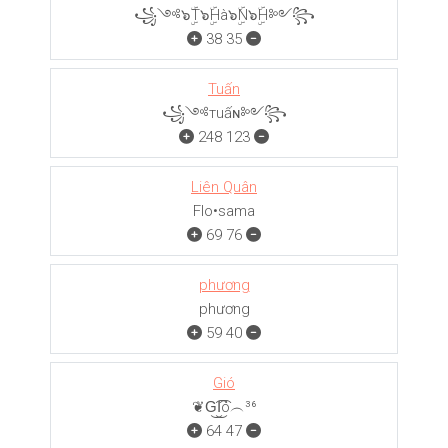
꧁༺๖ۣۜT๖ۣۜHà๖ۣۜN๖ۣۜH༻꧂
38
35
Tuấn
꧁༺тuấɴ༻꧂
248
123
Liên Quân
Flo•sama
69
76
phương
phương
59
40
Gió
❦G͜͡I͜͡ó︵³⁶
64
47