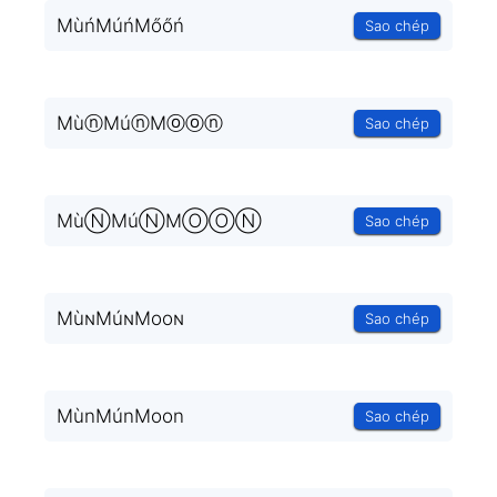
MùńMúńMőőń
Sao chép
MùⓝMúⓝMⓞⓞⓝ
Sao chép
MùⓃMúⓃMⓄⓄⓃ
Sao chép
MùɴMúɴMooɴ
Sao chép
MùnMúnMoon
Sao chép