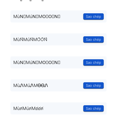
MùN⃗MúN⃗MO⃗O⃗N⃗
Sao chép
MùN͛MúN͛MO͛O͛N͛
Sao chép
MùN⃒MúN⃒MO⃒O⃒N⃒
Sao chép
MùᏁMúᏁMᎾᎾᏁ
Sao chép
Mùn̸Mún̸Mo̸o̸n̸
Sao chép