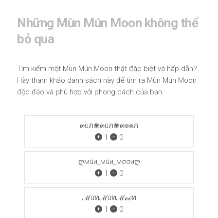
Những Mùn Mún Moon không thể
bỏ qua
Tìm kiếm một Mùn Mún Moon thật đặc biệt và hấp dẫn?
Hãy tham khảo danh sách này để tìm ra Mùn Mún Moon
độc đáo và phù hợp với phong cách của bạn.
๓ùภ❀๓úภ❀๓๏๏ภ
1
0
ღмùи_мúи_мσσиღ
1
0
ℳùทℳúทℳℴℴท
1
0