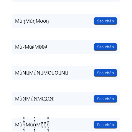
MùŋMúŋMơơŋ
Sao chép
MùꈤMúꈤMꂦꂦꈤ
Sao chép
MùN⃟MúN⃟MO⃟O⃟N⃟
Sao chép
MùN҉MúN҉MO҉O҉N҉
Sao chép
Mùn͉̠̙͉̗̺̋̋̔ͧ̊Mún͉̠̙͉̗̺̋̋̔ͧ̊Mo͎̜̓̇ͫ̉͊ͨ͊o͎̜̓̇ͫ̉͊ͨ͊n͉̠̙͉̗̺̋̋̔ͧ̊
Sao chép