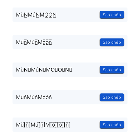
MùN͟MúN͟MO͟O͟N͟
Sao chép
Mùn̲̅Mún̲̅Mo̲̅o̲̅n̲̅
Sao chép
MùN⃣MúN⃣MO⃣O⃣N⃣
Sao chép
Mùn̾Mún̾Mo̾o̾n̾
Sao chép
Mù[̲̅n̲̅]Mú[̲̅n̲̅]M[̲̅o̲̅][̲̅o̲̅][̲̅n̲̅]
Sao chép