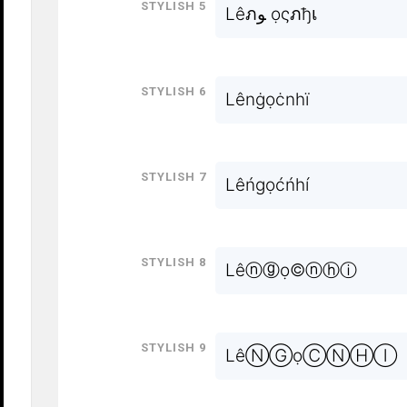
Stylish 5
Lêภﻮ ọςภђเ
Stylish 6
Lênġọċnhï
Stylish 7
Lêńgọćńhí
Stylish 8
Lêⓝⓖọ©ⓝⓗⓘ
Stylish 9
LêⓃⒼọⒸⓃⒽⒾ