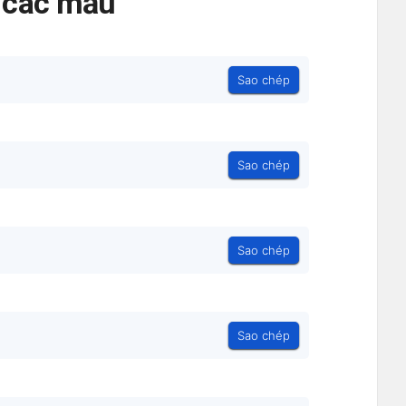
ả các mẫu
Sao chép
Sao chép
Sao chép
Sao chép