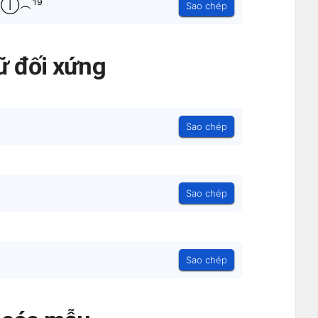
ۜHⒾ︵¹⁹
Sao chép
ữ đối xứng
Sao chép
Sao chép
Sao chép