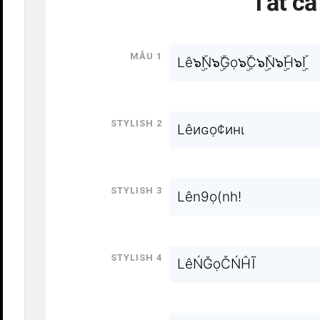
Tất c
Mẫu 1
Lê๖ۣۜN๖ۣۜGọ๖ۣۜC๖ۣۜN๖ۣۜH๖ۣۜI
Stylish 2
Lêиɢọ¢инι
Stylish 3
Lên9ọ(nh!
Stylish 4
LêŃĞọČŃĤĨ