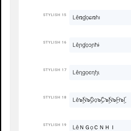
Stylish 15
Lêռɠọɕռɦı
Stylish 16
Lêɲɠọɔɲħɨ
Stylish 17
Lêɳɡọͼɳɧɩ
Stylish 18
Lê๖ۣۜN๖ۣۜGọ๖ۣۜC๖ۣۜN๖ۣۜH๖ۣۜI
Stylish 19
LêＮＧọＣＮＨＩ