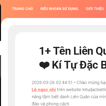
TRANG CHỦ
ĐIỀU KHOẢN SỬ DỤNG
GIỚI THIỆU
1+ Tên Liên Q
❤️ Kí Tự Đặc 
2026-03-26 02:44:51 • Chào mừng bạn đ
Lê ngọc nhi
trên website kitudacbiet
nâng tầm biệt danh Liên Quân của mìn
đáo và phong cách.