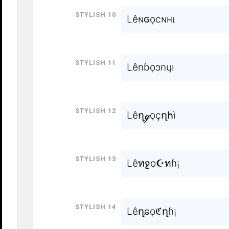
Stylish 10
Lêɴԍọcɴнι
Stylish 11
Lênɓọɔnɥı
Stylish 12
Lêղℊọçղհì
Stylish 13
Lêทջọ☪ทɦ¡
Stylish 14
Lêղɕọℭղɦ¡