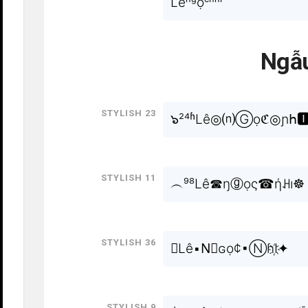
Lêⁿᵍọᶜⁿʰⁱ
Ngẫu
Stylish 23
๖²⁴ʱLê◎⒩Ⓖọℭ◎ɲհ
Stylish 11
︵⁹⁸Lê☎ŋⓖọς☎ήꃅı☸
Stylish 36
☤Lê▪N⃣ɢọ¢▪ⓃɦI҉✦
Stylish 9