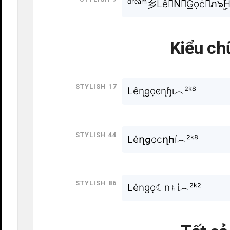
ᵈʳᵉᵃᵐ乡Lê♜N⃒G͟ọċ♜ภ๖ۣ
Kiểu ch
Stylish 17
Lêɳɡọͼɳɧɩ︵²ᵏ⁸
Stylish 44
Lêղցọϲղհí︵²ᵏ⁸
Stylish 86
Lêngọ☾n♄ί︵²ᵏ²