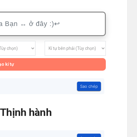
o kí tự
Sao chép
- Thịnh hành