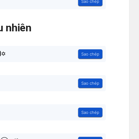
Sao chép
 nhiên
✡
Sao chép
Sao chép
Sao chép