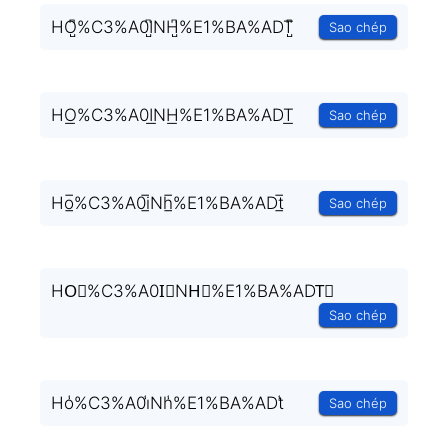
HO̺͆%C3%A0I̺͆NH̺͆%E1%BA%ADT̺͆
Sao chép
HO͟%C3%A0I͟NH͟%E1%BA%ADT͟
Sao chép
Ho̲̅%C3%A0i̲̅Nh̲̅%E1%BA%ADt̲̅
Sao chép
HO⃣%C3%A0I⃣NH⃣%E1%BA%ADT⃣
Sao chép
Ho̾%C3%A0i̾Nh̾%E1%BA%ADt̾
Sao chép