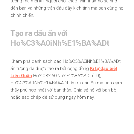
tượng mà mỗi khi người chơi khác nhìn thấy, họ sẽ nhớ
đến bạn và những trận đấu đầy kịch tính mà bạn cùng họ
chinh chiến.
Tạo ra dấu ấn với
Ho%C3%A0iNh%E1%BA%ADt
Khám phá danh sách các Ho%C3%A0iNh%E1%BA%ADt
ấn tượng đã được tạo ra bởi cộng đồng
Kí tự đặc biệt
Liên Quân
Ho%C3%A0iNh%E1%BA%ADt (+0),
Ho%C3%A0iNh%E1%BA%ADt tìm ra cái tên mà bạn cảm
thấy phù hợp nhất với bản thân. Chia sẻ nó với bạn bè,
hoặc sao chép để sử dụng ngay hôm nay.