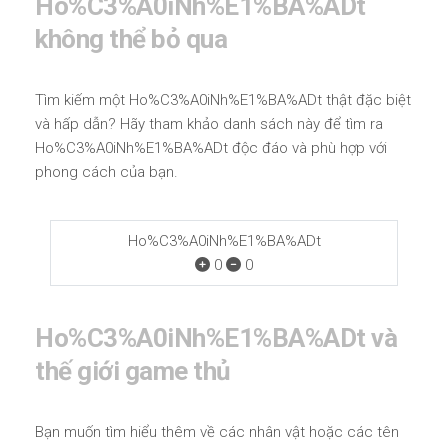
Ho%C3%A0iNh%E1%BA%ADt
không thể bỏ qua
Tìm kiếm một Ho%C3%A0iNh%E1%BA%ADt thật đặc biệt
và hấp dẫn? Hãy tham khảo danh sách này để tìm ra
Ho%C3%A0iNh%E1%BA%ADt độc đáo và phù hợp với
phong cách của bạn.
Ho%C3%A0iNh%E1%BA%ADt
0
0
Ho%C3%A0iNh%E1%BA%ADt và
thế giới game thủ
Bạn muốn tìm hiểu thêm về các nhân vật hoặc các tên