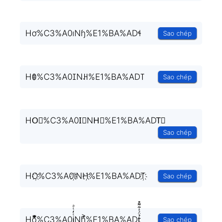
Hơ%C3%A0ıNɧ%E1%BA%ADɬ
Sao chép
Hꂦ%C3%A0ꀤNꃅ%E1%BA%AD꓄
Sao chép
HO⃟%C3%A0I⃟NH⃟%E1%BA%ADT⃟
Sao chép
HO҉%C3%A0I҉NH҉%E1%BA%ADT҉
Sao chép
Ho͎̜̓̇ͫ̉͊ͨ͊%C3%A0i̞̟̫̺ͭ̒ͭͣNh͚̖̜̍̃͐%E1%BA%ADt̘̟̼̉̈́͐͋͌̊
Sao chép