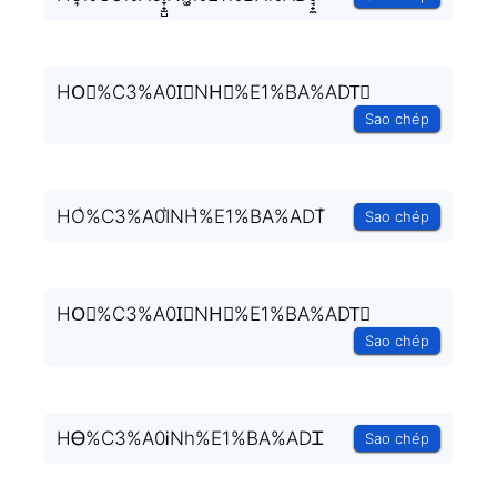
HO⃗%C3%A0I⃗NH⃗%E1%BA%ADT⃗
Sao chép
HO͛%C3%A0I͛NH͛%E1%BA%ADT͛
Sao chép
HO⃒%C3%A0I⃒NH⃒%E1%BA%ADT⃒
Sao chép
HᎾ%C3%A0ᎥNh%E1%BA%ADᏆ
Sao chép