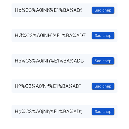
Ho̸%C3%A0i̸Nh̸%E1%BA%ADt̸
Sao chép
HØ%C3%A0łNҤ%E1%BA%ADŦ
Sao chép
Hօ%C3%A0íNհ%E1%BA%ADԵ
Sao chép
Hᴼ%C3%A0ᴵNᴴ%E1%BA%ADᵀ
Sao chép
Hǫ%C3%A0įNђ%E1%BA%ADţ
Sao chép