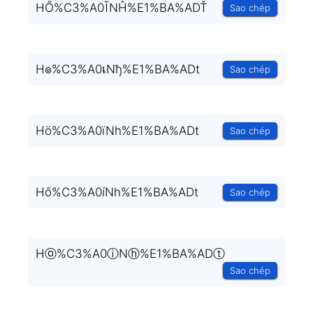
HŐ%C3%A0ĨNĤ%E1%BA%ADŤ
Sao chép
H๏%C3%A0เNђ%E1%BA%ADt
Sao chép
Hö%C3%A0ïNh%E1%BA%ADt
Sao chép
Hő%C3%A0íNh%E1%BA%ADt
Sao chép
Hⓞ%C3%A0ⓘNⓗ%E1%BA%ADⓣ
Sao chép