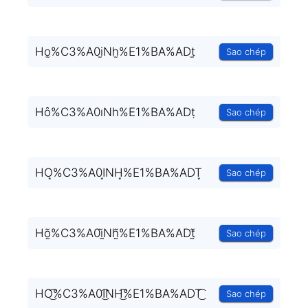
Ho̫%C3%A0i̫Nh̫%E1%BA%ADt̫
Sao chép
Hȏ%C3%A0ıNһ%E1%BA%ADṭ
Sao chép
HO͙%C3%A0I͙NH͙%E1%BA%ADT͙
Sao chép
Hõ̰%C3%A0ḭ̃Nh̰̃%E1%BA%ADt̰̃
Sao chép
HO͜͡%C3%A0I͜͡NH͜͡%E1%BA%ADT͜͡
Sao chép