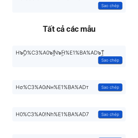
Sao chép
Tất cả các mẫu
H๖ۣۜO%C3%A0๖ۣۜIN๖ۣۜH%E1%BA%AD๖ۣۜT
Sao chép
Hσ%C3%A0ιNн%E1%BA%ADт
Sao chép
H0%C3%A0!Nh%E1%BA%AD7
Sao chép