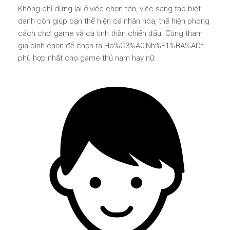
Không chỉ dừng lại ở việc chọn tên, việc sáng tạo biệt
danh còn giúp bạn thể hiện cá nhân hóa, thể hiện phong
cách chơi game và cả tinh thần chiến đấu. Cùng tham
gia bình chọn để chọn ra Ho%C3%A0iNh%E1%BA%ADt
phù hợp nhất cho game thủ nam hay nữ.