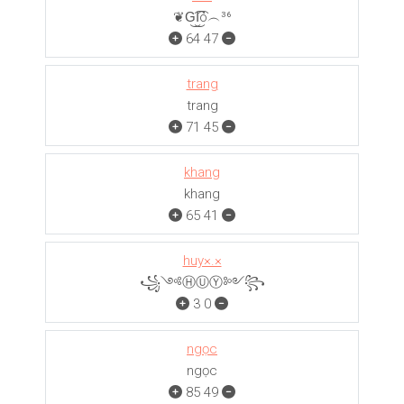
❦G͜͡I͜͡ó︵³⁶
64
47
trang
trang
71
45
khang
khang
65
41
huy×.×
꧁༺ⒽⓊⓎ༻꧂
3
0
ngọc
ngọc
85
49