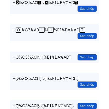
H🅾%C3%A0🅸N🅷%E1%BA%AD🆃
Sao chép
H🄾%C3%A0🄸N🄷%E1%BA%AD🅃
Sao chép
HO%C3%A0INᕼ%E1%BA%ADT
Sao chép
H⒪%C3%A0⒤N⒣%E1%BA%AD⒯
Sao chép
HO꙰%C3%A0I꙰NH꙰%E1%BA%ADT꙰
Sao chép