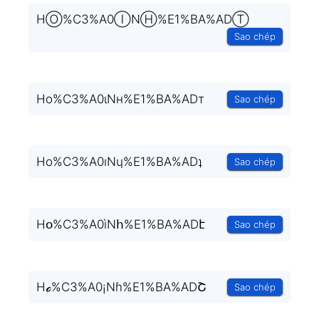
HⓄ%C3%A0ⒾNⒽ%E1%BA%ADⓉ
Sao chép
Ho%C3%A0ιNн%E1%BA%ADт
Sao chép
Ho%C3%A0ıNɥ%E1%BA%ADʇ
Sao chép
Hօ%C3%A0ìNհ%E1%BA%ADէ
Sao chép
Hℴ%C3%A0¡Nɦ%E1%BA%ADՇ
Sao chép