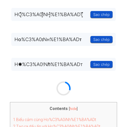
HO͓̽%C3%A0I͓̽NH͓̽%E1%BA%ADT͓̽
Sao chép
Hᴏ%C3%A0ɪNʜ%E1%BA%ADᴛ
Sao chép
H✺%C3%A0!Nℏ%E1%BA%ADт
Sao chép
Contents
[
hide
]
1
Biểu cảm cùng Ho%C3%A0iNh%E1%BA%ADt
2
Tạo ra dấu ấn với Ho%C3%A0iNh%E1%BA%ADt