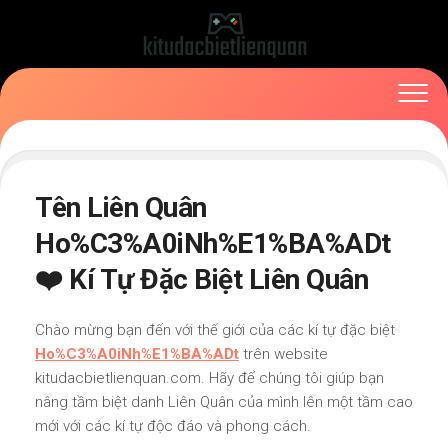
Skip
to
content
Tên Liên Quân
Ho%C3%A0iNh%E1%BA%ADt
❤️ Kí Tự Đặc Biệt Liên Quân
Chào mừng bạn đến với thế giới của các kí tự đặc biệt
Ho%C3%A0iNh%E1%BA%ADt
trên website
kitudacbietlienquan.com. Hãy để chúng tôi giúp bạn
nâng tầm biệt danh Liên Quân của mình lên một tầm cao
mới với các kí tự độc đáo và phong cách.