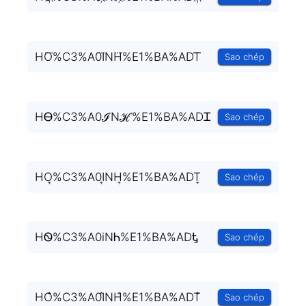
HO⃜%C3%A0I⃜NH⃜%E1%BA%ADT⃜
Sao chép
HᎾ%C3%A0ℐNℋ%E1%BA%ADᏆ
Sao chép
HO͎%C3%A0I͎NH͎%E1%BA%ADT͎
Sao chép
HᏫ%C3%A0iNᏂ%E1%BA%ADᎿ
Sao chép
HO̐%C3%A0I̐NH̐%E1%BA%ADT̐
Sao chép