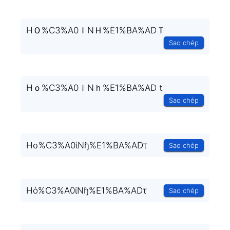
HＯ%C3%A0ＩNＨ%E1%BA%ADＴ
Sao chép
Hｏ%C3%A0ｉNｈ%E1%BA%ADｔ
Sao chép
Hσ%C3%A0ίNɧ%E1%BA%ADτ
Sao chép
Hό%C3%A0ίNɧ%E1%BA%ADτ
Sao chép