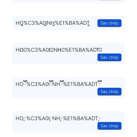
HO͚%C3%A0I͚NH͚%E1%BA%ADT͚
Sao chép
HO⃒%C3%A0I⃒NH⃒%E1%BA%ADT⃒
Sao chép
HOཽ%C3%A0IཽNHཽ%E1%BA%ADTཽ
Sao chép
HO༙%C3%A0I༙NH༙%E1%BA%ADT༙
Sao chép