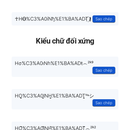
☥HᎾ%C3%A0íNђ%E1%BA%ADT꙰⚷
Sao chép
Kiểu chữ đối xứng
Hσ%C3%A0ıNɦ%E1%BA%ADŧ︵²ᵏ⁹
Sao chép
HO̬̤̯%C3%A0I̬̤̯NH̬̤̯%E1%BA%ADT̬̤̯ᵛᶰシ
Sao chép
HO᷈%C3%A0I᷈NH᷈%E1%BA%ADT᷈︵²ᵏ²