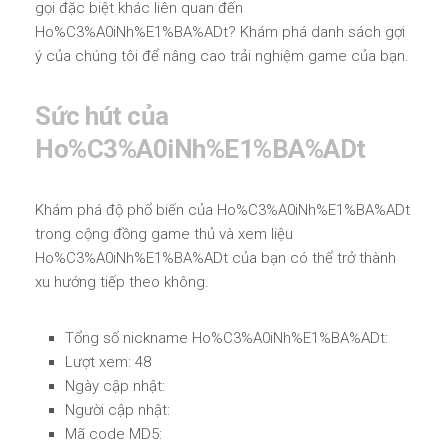
gọi đặc biệt khác liên quan đến
Ho%C3%A0iNh%E1%BA%ADt? Khám phá danh sách gợi
ý của chúng tôi để nâng cao trải nghiệm game của bạn.
Sức hút của
Ho%C3%A0iNh%E1%BA%ADt
Khám phá độ phổ biến của Ho%C3%A0iNh%E1%BA%ADt
trong cộng đồng game thủ và xem liệu
Ho%C3%A0iNh%E1%BA%ADt của bạn có thể trở thành
xu hướng tiếp theo không.
Tổng số nickname Ho%C3%A0iNh%E1%BA%ADt:
Lượt xem: 48
Ngày cập nhật:
Người cập nhật:
Mã code MD5: