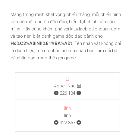
Mang trong mình khát vọng chiến thắng, mỗi chiến binh
cần có một cái tên độc đáo, biểu đạt chính bản sắc
mình. Hãy cùng khám phá với kitudacbietlienquan.com
và tạo nên biệt danh game độc đáo dành cho
Ho%C3%A0iNh%E1%BA%ADt
. Tên nhân vật không chỉ
là danh hiệu, mà nó phản ánh cá nhân bạn, làm nổi bật
cá nhân bạn trong thế giới game.
ff
#ebe┆Nao 亗
226
134
linh
linh
422
367