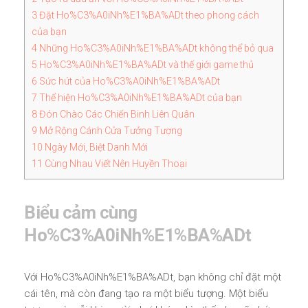
3
Đặt Ho%C3%A0iNh%E1%BA%ADt theo phong cách
của bạn
4
Những Ho%C3%A0iNh%E1%BA%ADt không thể bỏ qua
5
Ho%C3%A0iNh%E1%BA%ADt và thế giới game thủ
6
Sức hút của Ho%C3%A0iNh%E1%BA%ADt
7
Thể hiện Ho%C3%A0iNh%E1%BA%ADt của bạn
8
Đón Chào Các Chiến Binh Liên Quân
9
Mở Rộng Cánh Cửa Tưởng Tượng
10
Ngày Mới, Biệt Danh Mới
11
Cùng Nhau Viết Nên Huyền Thoại
Biểu cảm cùng
Ho%C3%A0iNh%E1%BA%ADt
Với Ho%C3%A0iNh%E1%BA%ADt, bạn không chỉ đặt một
cái tên, mà còn đang tạo ra một biểu tượng. Một biểu