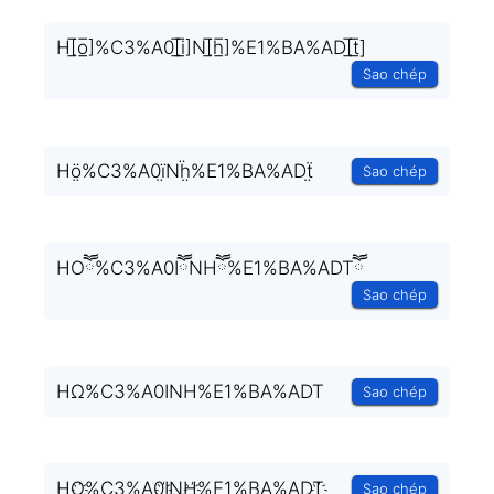
H[̲̅o̲̅]%C3%A0[̲̅i̲̅]N[̲̅h̲̅]%E1%BA%AD[̲̅t̲̅]
Sao chép
Hö̤%C3%A0ï̤Nḧ̤%E1%BA%ADẗ̤
Sao chép
HOཽ%C3%A0IཽNHཽ%E1%BA%ADTཽ
Sao chép
HΩ%C3%A0INH%E1%BA%ADT
Sao chép
HO҉%C3%A0I҉NH҉%E1%BA%ADT҉
Sao chép