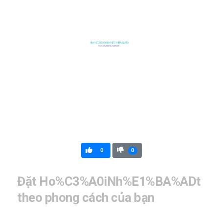
0
0
Đặt Ho%C3%A0iNh%E1%BA%ADt
theo phong cách của bạn