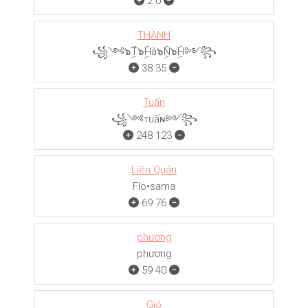
2
0
THÀNH
꧁༺๖ۣۜT๖ۣۜHà๖ۣۜN๖ۣۜH༻꧂
38
35
Tuấn
꧁༺тuấɴ༻꧂
248
123
Liên Quân
Flo•sama
69
76
phương
phương
59
40
Gió