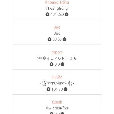
Khoảng Trống
khoảngㅤㅤㅤtrống
404
239
Đức
Đức
90
67
report
ᴳᵒᵈ乡ＲＥＰＯＲＴミ★
0
0
Huyền
꧁༺huyền༻꧂
104
70
Crush
❖︵crυѕн⁀ᶦᵈᵒᶫ