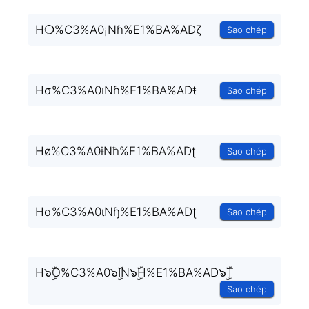
H❍%C3%A0¡Nɦ%E1%BA%ADζ
Sao chép
Hσ%C3%A0ıNɦ%E1%BA%ADŧ
Sao chép
Hø%C3%A0ɨNħ%E1%BA%ADʈ
Sao chép
Hσ%C3%A0ɩNɧ%E1%BA%ADʈ
Sao chép
H๖ۣۜO%C3%A0๖ۣۜIN๖ۣۜH%E1%BA%AD๖ۣۜT
Sao chép