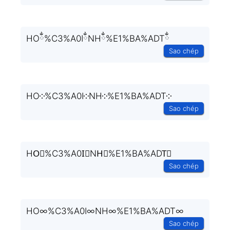
HOྂ%C3%A0IྂNHྂ%E1%BA%ADTྂ
Sao chép
HO༶%C3%A0I༶NH༶%E1%BA%ADT༶
Sao chép
HO⃒%C3%A0I⃒NH⃒%E1%BA%ADT⃒
Sao chép
HO∞%C3%A0I∞NH∞%E1%BA%ADT∞
Sao chép