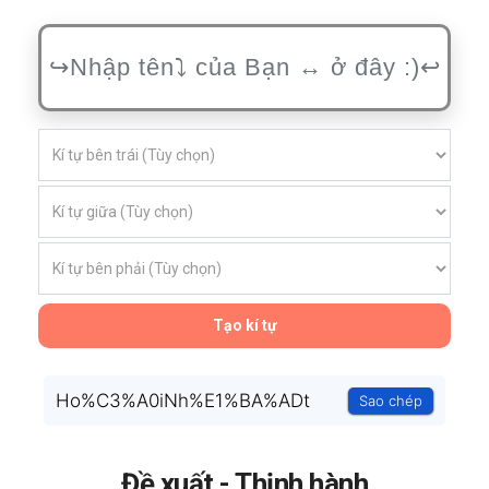
Tạo kí tự
Ho%C3%A0iNh%E1%BA%ADt
Sao chép
Đề xuất - Thịnh hành