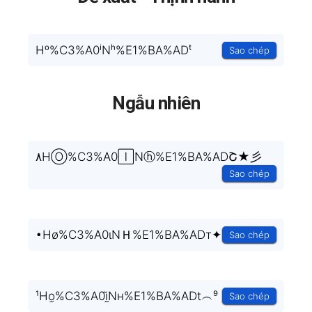
Hᵒ%C3%A0ⁱNʰ%E1%BA%ADᵗ
Sao chép
Ngẫu nhiên
۸HⓄ%C3%A0🄸Nⓗ%E1%BA%ADՇ★彡
Sao chép
•Hø%C3%A0ɩNＨ%E1%BA%ADт✦
Sao chép
¹Ho̫%C3%A0ḭ̃Nн%E1%BA%ADt︵⁹
Sao chép