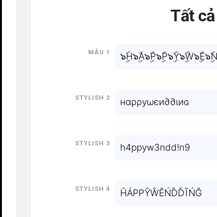
Tất c
Mẫu 1
๖ۣۜH๖ۣۜA๖ۣۜP๖ۣۜP๖ۣۜY๖ۣۜW๖ۣۜE๖ۣۜN
Stylish 2
нαρρуωєи∂∂ιиɢ
Stylish 3
h4ppyw3ndd!n9
Stylish 4
ĤÁPPŶŴĔŃĎĎĨŃĞ