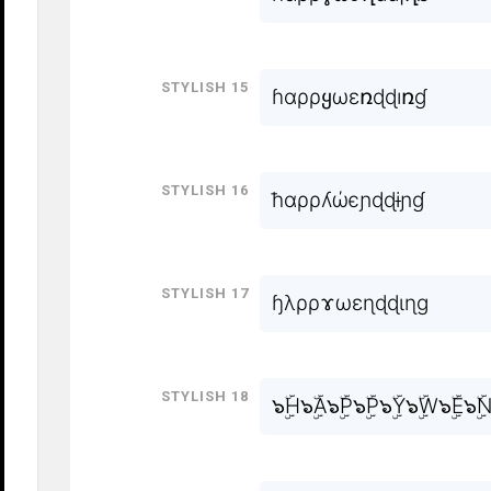
Stylish 15
ɦɑρρყωεռɖɖıռɠ
Stylish 16
ħɑρρʎώєɲɖɖɨɲɠ
Stylish 17
ɧλρρɤωɛɳɖɖɩɳɡ
Stylish 18
๖ۣۜH๖ۣۜA๖ۣۜP๖ۣۜP๖ۣۜY๖ۣۜW๖ۣۜE๖ۣۜN