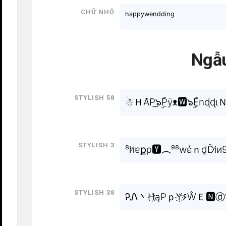
Chữ nhỏ
ʰᵃᵖᵖʸʷᵉⁿᵈᵈⁱⁿᵍ
Ngẫu
Stylish 58
☃ＨA̐P͟๖ۣۜPÿᴥ🆆๖ۣۜEnɖɖι
Stylish 3
⁸h̸ɐքρ🆈︵⁹⁸wέｎd̫Ďi̸и
Stylish 38
ᎮᏁ丶H҉ąPｐY҉۶ŴＥ🅽ⓓ๖ۣۜ