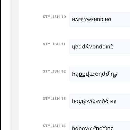
Stylish 10
нᴀᴘᴘʏwᴇɴᴅᴅιɴԍ
Stylish 11
ɥɐddʎʍǝnddınɓ
Stylish 12
հąքքվധҽղժժìղℊ
Stylish 13
ɦα℘℘ƴώℯทðð¡ทջ
Stylish 14
ɦɑρρɣωℰղɗɗ¡ղɕ