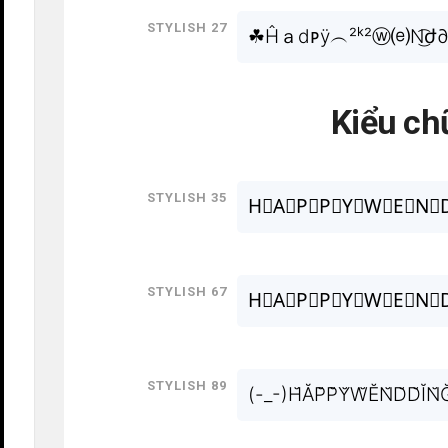
Stylish 27
☘Ĥａdᴘÿ︵²ᵏ²ⓦ⒠N͜͡ժ∂
Kiểu ch
Stylish 35
H⃟A⃟P⃟P⃟Y⃟W⃟E⃟N⃟D
Stylish 67
H⃒A⃒P⃒P⃒Y⃒W⃒E⃒N⃒D
Stylish 89
(-_-)H̆ĂP̆P̆Y̆W̆ĔN̆D̆D̆ĬN̆