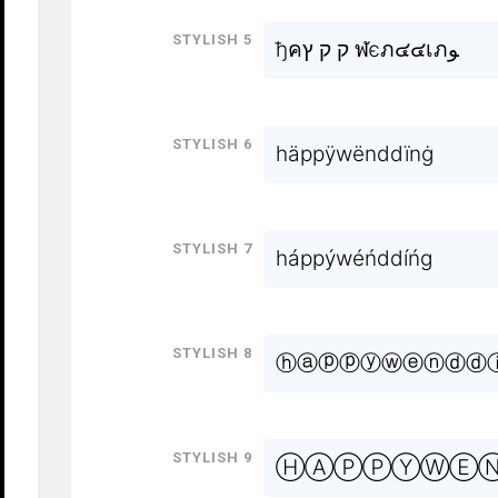
Stylish 5
ђคק ק ץ ฬєภ๔๔เภﻮ
Stylish 6
häppÿwënddïnġ
Stylish 7
háppýwéńddíńg
Stylish 8
ⓗⓐⓟⓟⓨⓦⓔⓝⓓⓓ
Stylish 9
ⒽⒶⓅⓅⓎⓌⒺ