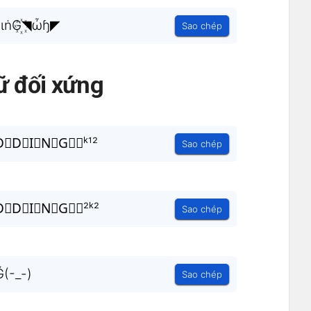
ɩṅG꙰◥ὦɧ◤
Sao chép
ữ đối xứng
⃟D⃟I⃟N⃟G⃟︵ᵏ¹²
Sao chép
⃒D⃒I⃒N⃒G⃒︵²ᵏ²
Sao chép
Ğ(-_-)
Sao chép