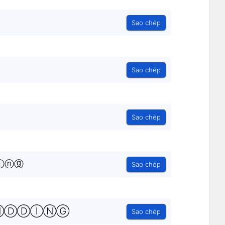
Sao chép
Sao chép
Sao chép
ⓘⓝⓖ
Sao chép
ⓃⒹⒹⒾⓃⒼ
Sao chép