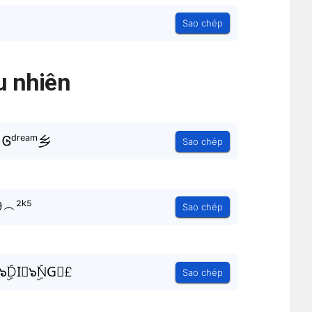
Sao chép
 nhiên
ＮᎶᵈʳᵉᵃᵐ乡
Sao chép
9︵²ᵏ⁵
Sao chép
DI⃟๖ۣۜNG⃗£
Sao chép