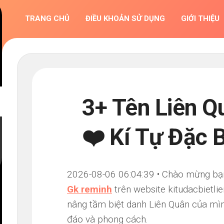
TRANG CHỦ
ĐIỀU KHOẢN SỬ DỤNG
GIỚI THIỆU
3+ Tên Liên Q
❤️ Kí Tự Đặc 
2026-08-06 06:04:39 • Chào mừng bạn đ
Gk reminh
trên website kitudacbietli
nâng tầm biệt danh Liên Quân của mìn
đáo và phong cách.