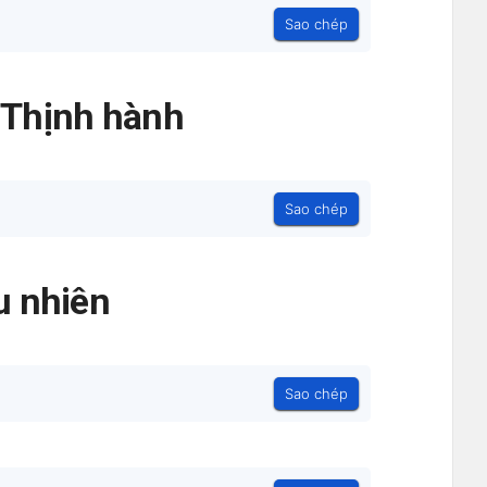
Sao chép
- Thịnh hành
Sao chép
 nhiên
Sao chép