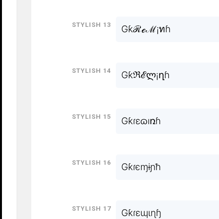
Stylish 13
Gƙℛℯℳ¡ทɦ
Stylish 14
Gƙℜℰლ¡ղɦ
Stylish 15
Gƙɾεɷıռɦ
Stylish 16
Gƙɾєɱɨɲħ
Stylish 17
Gƙɾɛɰɩɳɧ