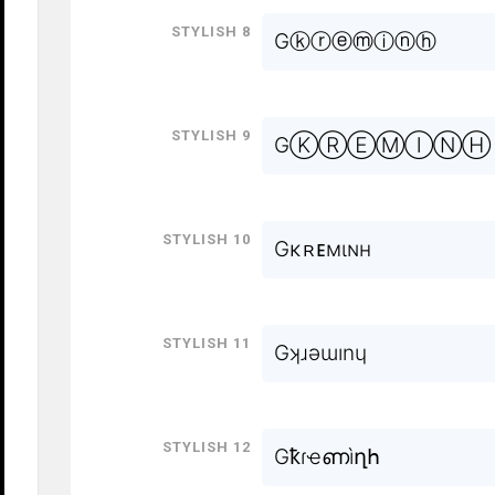
Stylish 8
Gⓚⓡⓔⓜⓘⓝⓗ
Stylish 9
GⓀⓇⒺⓂⒾⓃⒽ
Stylish 10
Gκʀᴇмιɴн
Stylish 11
Gʞɹǝɯınɥ
Stylish 12
Gҟɾҽണìղհ