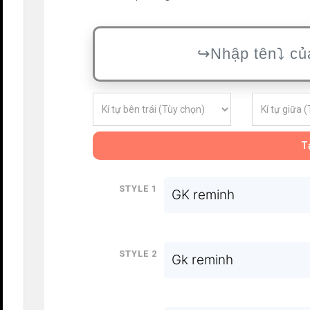
Tạ
Style 1
GK reminh
Style 2
Gk reminh