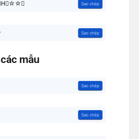
⃒H⃒☆☆╮
Sao chép
ৣ✞
Sao chép
ả các mẫu
Sao chép
Sao chép