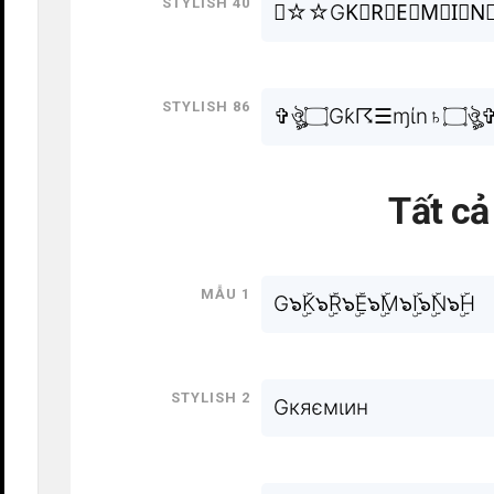
Stylish 40
╰☆☆GK⃒R⃒E⃒M⃒I⃒N
Stylish 86
✞ঔৣ۝Gƙ☈☰ɱίn♄۝ঔ
Tất c
Mẫu 1
G๖ۣۜK๖ۣۜR๖ۣۜE๖ۣۜM๖ۣۜI๖ۣۜN๖ۣۜH
Stylish 2
Gкяємιин