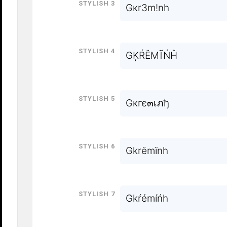
Stylish 3
Gкr3m!nh
Stylish 4
GĶŔĔMĨŃĤ
Stylish 5
Gкгє๓เภђ
Stylish 6
Gkrëmïnh
Stylish 7
Gkŕémíńh