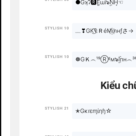
●GʞɁ🆁E̺͆ɯì๖ۣۜNH͙☜
Stylish 10
﹏❣GK͜͡₠ＲéM꙰ιnнƒさ→
Stylish 10
☸GＫ︵¹⁹Ⓡᴱм๖ۣۜInн︵³
Kiểu ch
Stylish 21
✭Gκɾεɱίηɧ☆