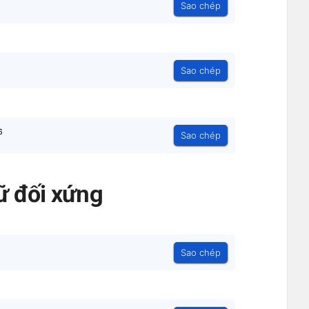
Sao chép
Sao chép
⁶
Sao chép
ữ đối xứng
Sao chép