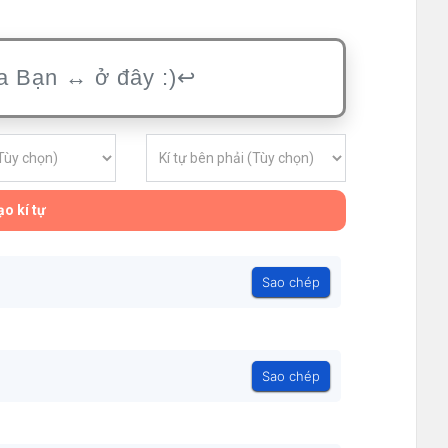
o kí tự
Sao chép
Sao chép