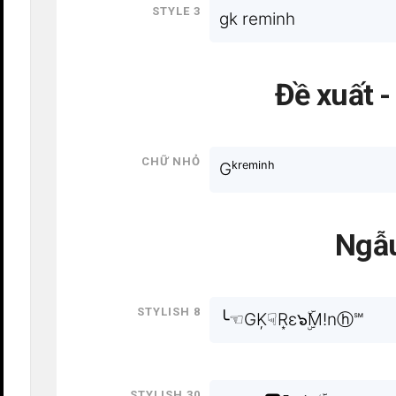
Style 3
gk reminh
Đề xuất 
Chữ nhỏ
Gᵏʳᵉᵐⁱⁿʰ
Ngẫu
Stylish 8
╰☜GĶ☟R͙ε๖ۣۜM!nⓗ℠
Stylish 30