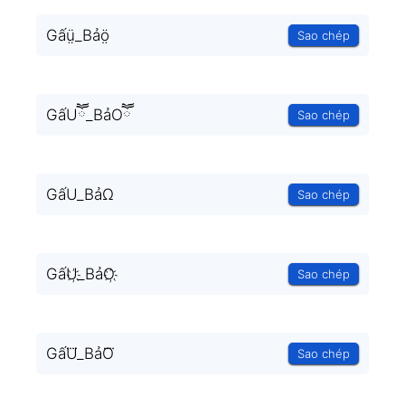
Gấṳ̈_Bảö̤
Sao chép
GấUཽ_BảOཽ
Sao chép
GấU_BảΩ
Sao chép
GấU҉_BảO҉
Sao chép
GấU⃜_BảO⃜
Sao chép