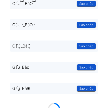
GấUཽ_BảOཽ
Sao chép
GấU༙_BảO༙
Sao chép
GấU͓̽_BảO͓̽
Sao chép
Gấᴜ_Bảᴏ
Sao chép
Gấṳ_Bả✺
Sao chép