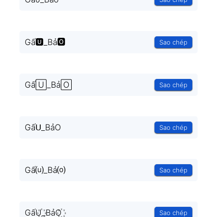
Gấ🆄_Bả🅾
Sao chép
Gấ🅄_Bả🄾
Sao chép
Gấᑌ_BảO
Sao chép
Gấ⒰_Bả⒪
Sao chép
GấU꙰_BảO꙰
Sao chép