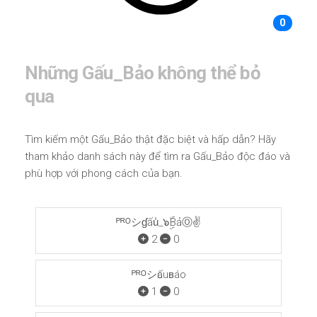
0
Những Gấu_Bảo không thể bỏ
qua
Tìm kiếm một Gấu_Bảo thật đặc biệt và hấp dẫn? Hãy
tham khảo danh sách này để tìm ra Gấu_Bảo độc đáo và
phù hợp với phong cách của bạn.
ᴾᴿᴼシɠấu̾_๖ۣۜBảⓄ✌
2
0
ᴾᴿᴼシԍấuʙáo
1
0