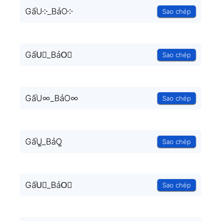
GấU༶_BảO༶
Sao chép
GấU⃒_BảO⃒
Sao chép
GấU∞_BảO∞
Sao chép
GấU͚_BảO͚
Sao chép
GấU⃒_BảO⃒
Sao chép