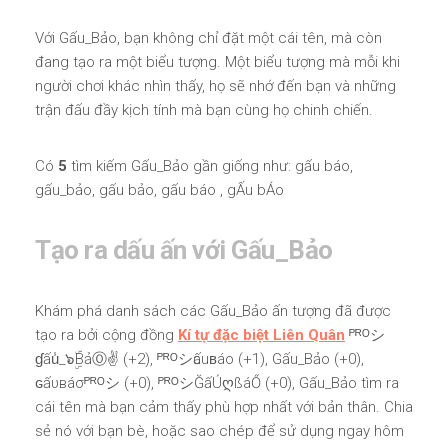
Với Gấu_Bảo, bạn không chỉ đặt một cái tên, mà còn
đang tạo ra một biểu tượng. Một biểu tượng mà mỗi khi
người chơi khác nhìn thấy, họ sẽ nhớ đến bạn và những
trận đấu đầy kịch tính mà bạn cùng họ chinh chiến.
Có
5
tìm kiếm Gấu_Bảo gần giống như: gấu báo,
gấu_bảo, gấu bảo, gấu báo , gẤu bÁo
Tạo ra dấu ấn với Gấu_Bảo
Khám phá danh sách các Gấu_Bảo ấn tượng đã được
tạo ra bởi cộng đồng
Kí tự đặc biệt Liên Quân
ᴾᴿᴼシ
ɠấu̾_๖ۣۜBảⓄ✌ (+2), ᴾᴿᴼシԍấuʙáo (+1), Gấu_Bảo (+0),
ɢấυвáσᴾᴿᴼシ (+0), ᴾᴿᴼシĞấÚღßáŐ (+0), Gấu_Bảo tìm ra
cái tên mà bạn cảm thấy phù hợp nhất với bản thân. Chia
sẻ nó với bạn bè, hoặc sao chép để sử dụng ngay hôm