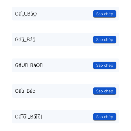
GấU͟_BảO͟
Sao chép
Gấu̲̅_Bảo̲̅
Sao chép
GấU⃣_BảO⃣
Sao chép
Gấu̾_Bảo̾
Sao chép
Gấ[̲̅u̲̅]_Bả[̲̅o̲̅]
Sao chép