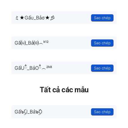
ミ★Gấυ_Bảσ★彡
Sao chép
Gấ⒰_Bả⒪︵ᵏ¹²
Sao chép
GấUྂ_BảOྂ︵²ᵏ⁸
Sao chép
Tất cả các mẫu
Gấ๖ۣۜU_Bả๖ۣۜO
Sao chép