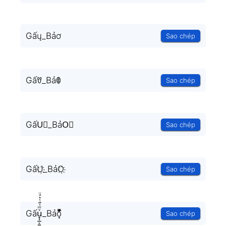
Gấų_Bảơ
Sao chép
Gấꀎ_Bảꂦ
Sao chép
GấU⃟_BảO⃟
Sao chép
GấU҉_BảO҉
Sao chép
Gấu̟͎̲͕̼̳͉̲ͮͫͭ̋ͭ͛ͣ̈_Bảo͎̜̓̇ͫ̉͊ͨ͊
Sao chép