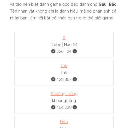
và tạo nên biệt danh game độc đáo dành cho
Gấu_Bảo
.
Tên nhân vật không chỉ là danh hiệu, mà nó phản ánh cá
nhân bạn, làm nổi bật cá nhân bạn trong thế giới game.
ff
#ebe┆Nao 亗
226
134
linh
linh
422
367
Khoảng Trống
khoảngㅤㅤㅤtrống
404
239
Đức