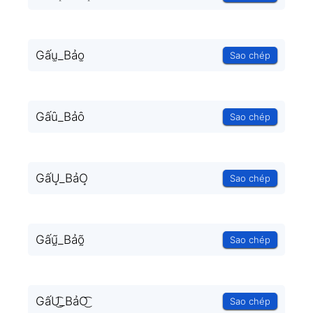
Gấu̫_Bảo̫
Sao chép
Gấȗ_Bảȏ
Sao chép
GấU͙_BảO͙
Sao chép
Gấṵ̃_Bảõ̰
Sao chép
GấU͜͡_BảO͜͡
Sao chép