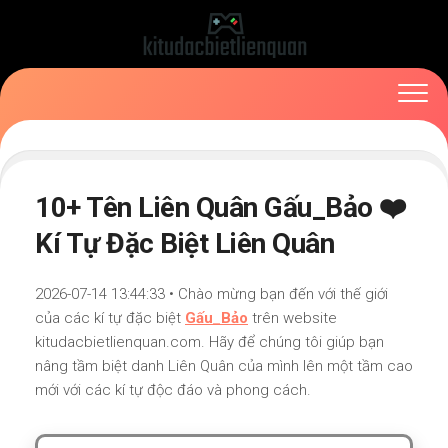
Skip
to
content
10+ Tên Liên Quân Gấu_Bảo ❤️
Kí Tự Đặc Biệt Liên Quân
2026-07-14 13:44:33 • Chào mừng bạn đến với thế giới
của các kí tự đặc biệt
Gấu_Bảo
trên website
kitudacbietlienquan.com. Hãy để chúng tôi giúp bạn
nâng tầm biệt danh Liên Quân của mình lên một tầm cao
mới với các kí tự độc đáo và phong cách.