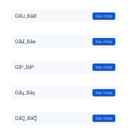
GấU_BảØ
Sao chép
Gấմ_Bảօ
Sao chép
Gấᵁ_Bảᴼ
Sao chép
Gấų_Bảǫ
Sao chép
GấU̺͆_BảO̺͆
Sao chép