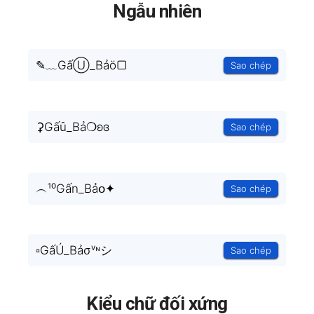
Ngẫu nhiên
✎﹏GấⓊ_Bảö▢
Sao chép
⚳Gấȗ_Bả❍ʚɞ
Sao chép
︵¹⁰Gấn_Bảօ✦
Sao chép
▫GấÚ_Bảσᵛᶰシ
Sao chép
Kiểu chữ đối xứng