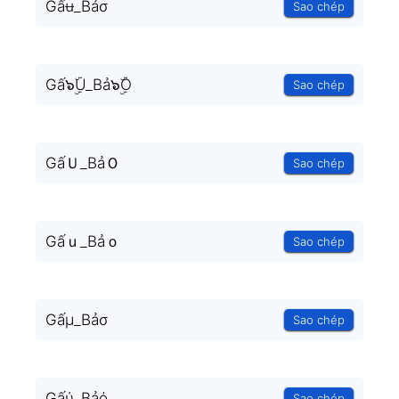
Gấʉ_Bảσ
Sao chép
Gấ๖ۣۜU_Bả๖ۣۜO
Sao chép
GấＵ_BảＯ
Sao chép
Gấｕ_Bảｏ
Sao chép
Gấμ_Bảσ
Sao chép
Gấύ_Bảό
Sao chép