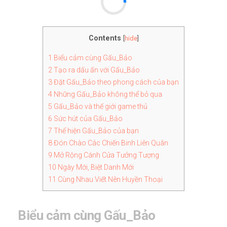
Contents
[
hide
]
1
Biểu cảm cùng Gấu_Bảo
2
Tạo ra dấu ấn với Gấu_Bảo
3
Đặt Gấu_Bảo theo phong cách của bạn
4
Những Gấu_Bảo không thể bỏ qua
5
Gấu_Bảo và thế giới game thủ
6
Sức hút của Gấu_Bảo
7
Thể hiện Gấu_Bảo của bạn
8
Đón Chào Các Chiến Binh Liên Quân
9
Mở Rộng Cánh Cửa Tưởng Tượng
10
Ngày Mới, Biệt Danh Mới
11
Cùng Nhau Viết Nên Huyền Thoại
Biểu cảm cùng Gấu_Bảo