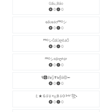
Gấu_Bảo
0
0
ɢấυвáσᴾᴿᴼシ
0
0
ᴾᴿᴼシĞấÚღßáŐ
0
0
ᴾᴿᴼシᵍấᵘღᵇáᵒ
0
0
₠🅶ấ๖ۣۜU☤๖ۣۜBảⓄ➻
0
0
ミ★ＧấＵ×͜×ＢảＯ༻꧂
0
0