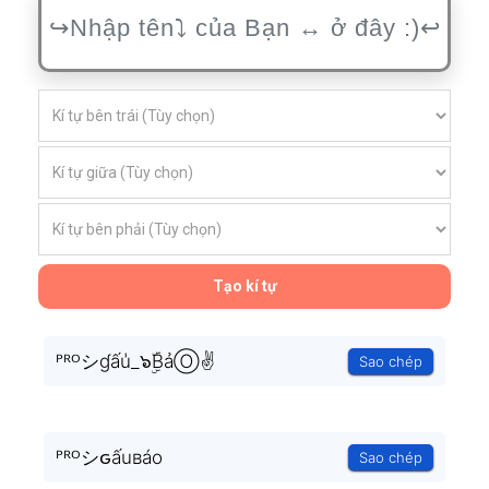
Tạo kí tự
ᴾᴿᴼシɠấu̾_๖ۣۜBảⓄ✌
Sao chép
ᴾᴿᴼシԍấuʙáo
Sao chép