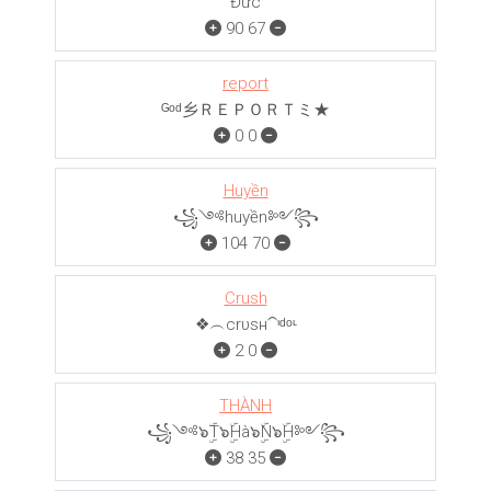
Đức
90
67
report
ᴳᵒᵈ乡ＲＥＰＯＲＴミ★
0
0
Huyền
꧁༺huyền༻꧂
104
70
Crush
❖︵crυѕн⁀ᶦᵈᵒᶫ
2
0
THÀNH
꧁༺๖ۣۜT๖ۣۜHà๖ۣۜN๖ۣۜH༻꧂
38
35