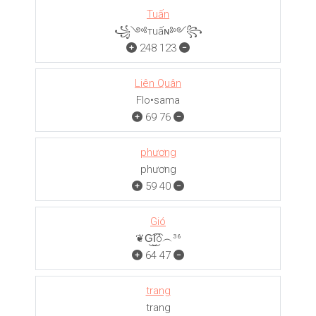
Tuấn
꧁༺тuấɴ༻꧂
248
123
Liên Quân
Flo•sama
69
76
phương
phương
59
40
Gió
❦G͜͡I͜͡ó︵³⁶
64
47
trang
trang