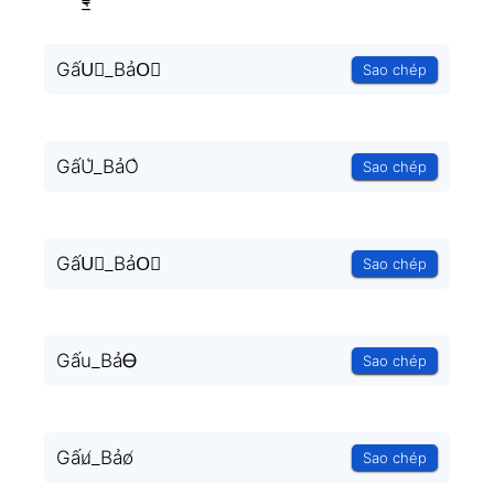
GấU⃗_BảO⃗
Sao chép
GấU͛_BảO͛
Sao chép
GấU⃒_BảO⃒
Sao chép
Gấu_BảᎾ
Sao chép
Gấu̸_Bảo̸
Sao chép