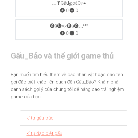
﹏❣GấմஐbáO༙◕
0
0
🅖ấ🅤×͜×🅑ả🅞︵ᵏ¹²
0
0
Gấu_Bảo và thế giới game thủ
Bạn muốn tìm hiểu thêm về các nhân vật hoặc các tên
gọi đặc biệt khác liên quan đến Gấu_Bảo? Khám phá
danh sách gợi ý của chúng tôi để nâng cao trải nghiệm
game của bạn.
kí tự gấu trúc
kí tự đặc biệt gấu