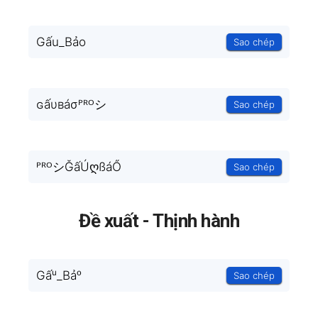
Gấu_Bảo
Sao chép
ɢấυвáσᴾᴿᴼシ
Sao chép
ᴾᴿᴼシĞấÚღßáŐ
Sao chép
Đề xuất - Thịnh hành
Gấᵘ_Bảᵒ
Sao chép