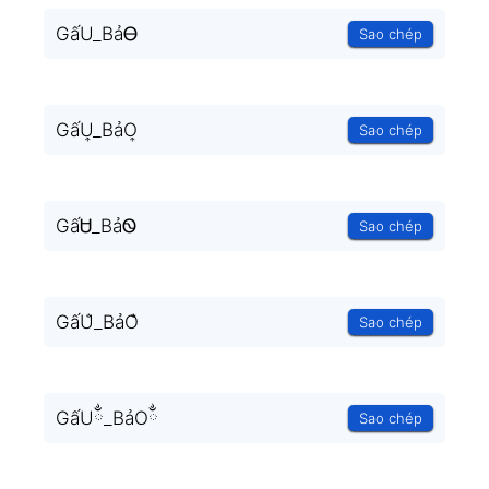
GấU_BảᎾ
Sao chép
GấU͎_BảO͎
Sao chép
GấᏌ_BảᏫ
Sao chép
GấU̐_BảO̐
Sao chép
GấUྂ_BảOྂ
Sao chép