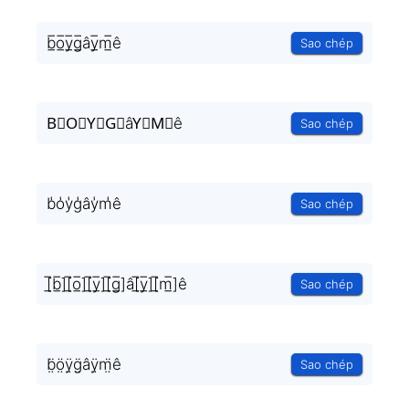
b̲̅o̲̅y̲̅g̲̅ây̲̅m̲̅ê
Sao chép
B⃣O⃣Y⃣G⃣âY⃣M⃣ê
Sao chép
b̾o̾y̾g̾ây̾m̾ê
Sao chép
[̲̅b̲̅][̲̅o̲̅][̲̅y̲̅][̲̅g̲̅]â[̲̅y̲̅][̲̅m̲̅]ê
Sao chép
b̤̈ö̤ÿ̤g̤̈âÿ̤m̤̈ê
Sao chép