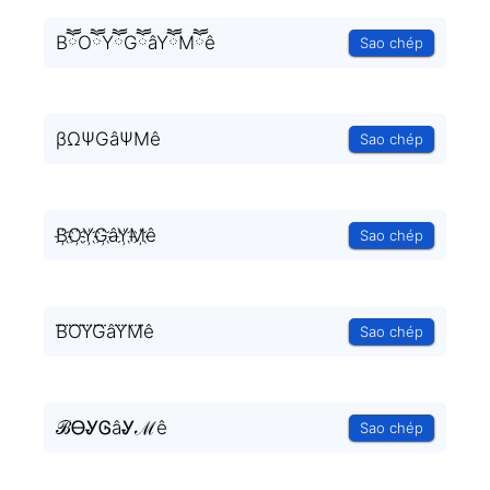
BཽOཽYཽGཽâYཽMཽê
Sao chép
βΩΨGâΨMê
Sao chép
B҉O҉Y҉G҉âY҉M҉ê
Sao chép
B⃜O⃜Y⃜G⃜âY⃜M⃜ê
Sao chép
ℬᎾᎽᎶâᎽℳê
Sao chép