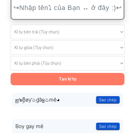
Tạo kí tự
ஐ๖ۣۜBøƴ♨ɠâყ♨mê◕
Sao chép
Boy gay mê
Sao chép