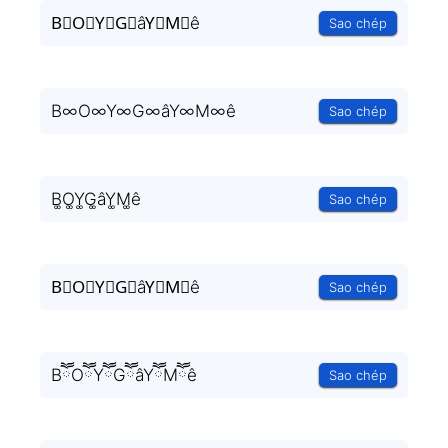
B⃒O⃒Y⃒G⃒âY⃒M⃒ê
Sao chép
B∞O∞Y∞G∞âY∞M∞ê
Sao chép
B͚O͚Y͚G͚âY͚M͚ê
Sao chép
B⃒O⃒Y⃒G⃒âY⃒M⃒ê
Sao chép
BཽOཽYཽGཽâYཽMཽê
Sao chép