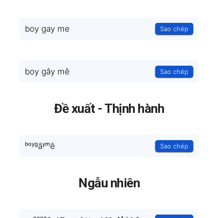
boy gay me
Sao chép
boy gây mê
Sao chép
Đề xuất - Thịnh hành
ᵇᵒʸᵍâʸᵐê
Sao chép
Ngẫu nhiên