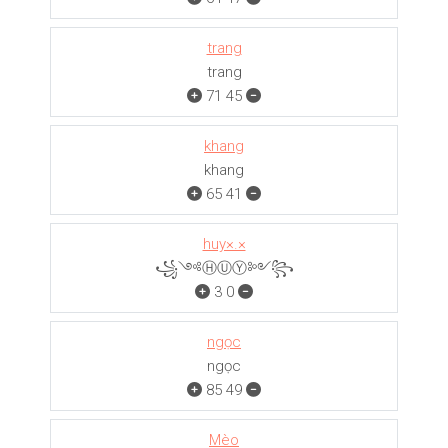
trang
trang
71
45
khang
khang
65
41
huy×.×
꧁༺ⒽⓊⓎ༻꧂
3
0
ngọc
ngọc
85
49
Mèo