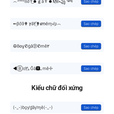
︵²⁰⁰²ßσY͜͡☻ｇâＹ☻M҉ê꧁༺
Sao chép
➻βőץ ✟9âY꙰✟ണêɱ√ρ︵
Sao chép
☮8օɣ✆ġâⓨ✆mê۲
Sao chép
◄ⒷoY҉｡Ğâ🆈｡mê☩
Sao chép
Kiểu chữ đối xứng
(-_-)ɓǫƴɠâƴɱê(-_-)
Sao chép