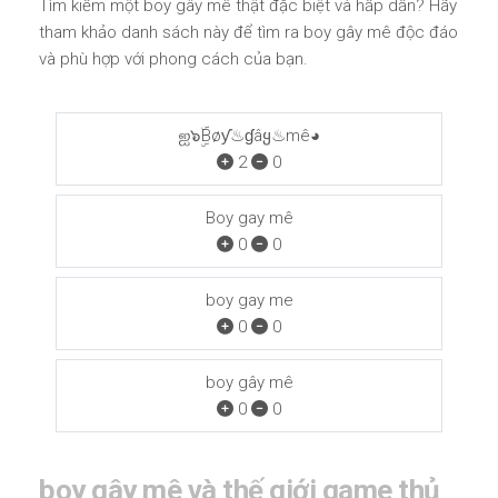
Tìm kiếm một boy gây mê thật đặc biệt và hấp dẫn? Hãy
tham khảo danh sách này để tìm ra boy gây mê độc đáo
và phù hợp với phong cách của bạn.
ஐ๖ۣۜBøƴ♨ɠâყ♨mê◕
2
0
Boy gay mê
0
0
boy gay me
0
0
boy gây mê
0
0
boy gây mê và thế giới game thủ