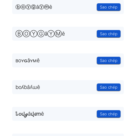
ⓑⓞⓨⓖâⓨⓜê
Sao chép
ⒷⓄⓎⒼâⓎⓂê
Sao chép
ʙoʏԍâʏмê
Sao chép
boʎɓâʎɯê
Sao chép
ҍօվℊâվണê
Sao chép