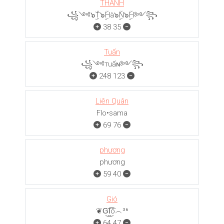
THÀNH
꧁༺๖ۣۜT๖ۣۜHà๖ۣۜN๖ۣۜH༻꧂
38
35
Tuấn
꧁༺тuấɴ༻꧂
248
123
Liên Quân
Flo•sama
69
76
phương
phương
59
40
Gió
❦G͜͡I͜͡ó︵³⁶
64
47