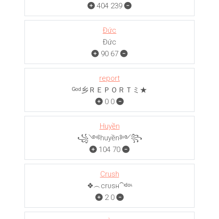
404
239
Đức
Đức
90
67
report
ᴳᵒᵈ乡ＲＥＰＯＲＴミ★
0
0
Huyền
꧁༺huyền༻꧂
104
70
Crush
❖︵crυѕн⁀ᶦᵈᵒᶫ
2
0