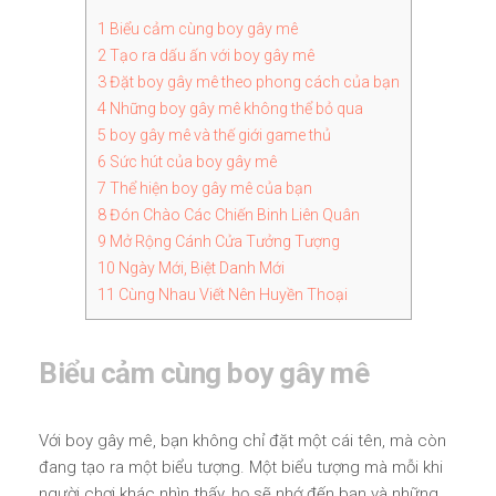
1
Biểu cảm cùng boy gây mê
2
Tạo ra dấu ấn với boy gây mê
3
Đặt boy gây mê theo phong cách của bạn
4
Những boy gây mê không thể bỏ qua
5
boy gây mê và thế giới game thủ
6
Sức hút của boy gây mê
7
Thể hiện boy gây mê của bạn
8
Đón Chào Các Chiến Binh Liên Quân
9
Mở Rộng Cánh Cửa Tưởng Tượng
10
Ngày Mới, Biệt Danh Mới
11
Cùng Nhau Viết Nên Huyền Thoại
Biểu cảm cùng boy gây mê
Với boy gây mê, bạn không chỉ đặt một cái tên, mà còn
đang tạo ra một biểu tượng. Một biểu tượng mà mỗi khi
người chơi khác nhìn thấy, họ sẽ nhớ đến bạn và những