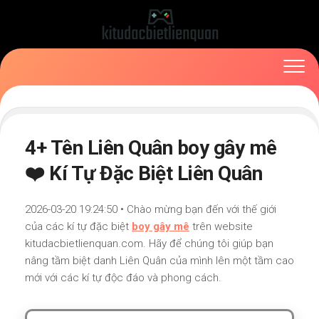
Skip
to
content
4+ Tên Liên Quân boy gây mê
❤️ Kí Tự Đặc Biệt Liên Quân
2026-03-20 19:24:50 • Chào mừng bạn đến với thế giới
của các kí tự đặc biệt
boy gây mê
trên website
kitudacbietlienquan.com. Hãy để chúng tôi giúp bạn
nâng tầm biệt danh Liên Quân của mình lên một tầm cao
mới với các kí tự độc đáo và phong cách.