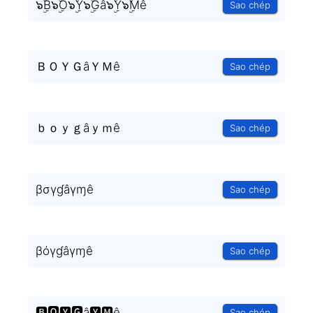
๖ۣۜB๖ۣۜO๖ۣۜY๖ۣۜGâ๖ۣۜY๖ۣۜMê
Sao chép
ＢＯＹＧâＹＭê
Sao chép
ｂｏｙｇâｙｍê
Sao chép
βσγɠâγɱê
Sao chép
βόγɠâγɱê
Sao chép
🅱🅾🆈🅶â🆈🅼ê
Sao chép