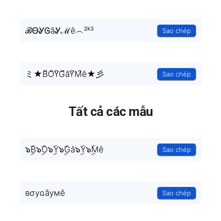
ℬᎾᎽᎶâᎽℳê︵²ᵏ³
Sao chép
ミ★B͆O͆Y͆G͆âY͆M͆ê★彡
Sao chép
Tất cả các mẫu
๖ۣۜB๖ۣۜO๖ۣۜY๖ۣۜGâ๖ۣۜY๖ۣۜMê
Sao chép
вσуɢâумê
Sao chép