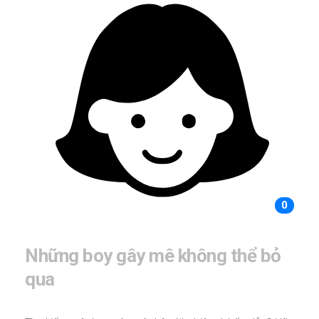
0
Những boy gây mê không thể bỏ
qua