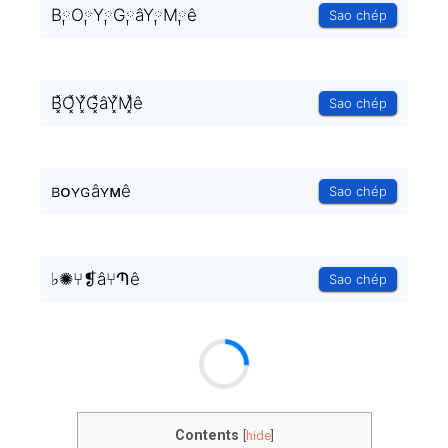
B༙O༙Y༙G༙âY༙M༙ê
Sao chép
B͓̽O͓̽Y͓̽G͓̽âY͓̽M͓̽ê
Sao chép
ʙᴏʏɢâʏᴍê
Sao chép
♭✺⑂❡â⑂Պê
Sao chép
Contents
[
hide
]