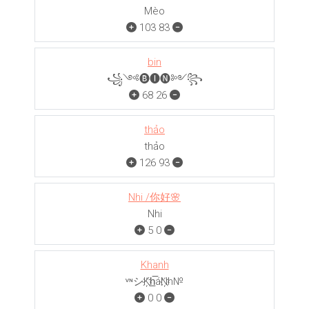
Mèo
103
83
bin
꧁༺🅑🅘🅝༻꧂
68
26
thảo
thảo
126
93
Nhi /你好🌸
Nhi
5
0
Khanh
ᵛᶰシK҉h̲̅áN҉h№
0
0