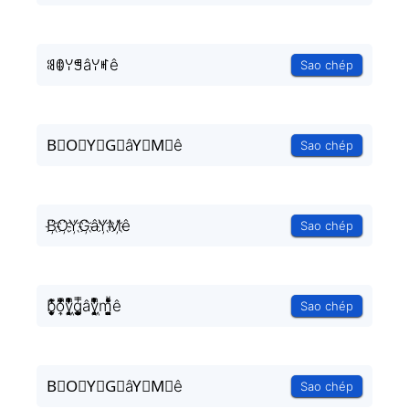
ꌃꂦꌩꁅâꌩꎭê
Sao chép
B⃟O⃟Y⃟G⃟âY⃟M⃟ê
Sao chép
B҉O҉Y҉G҉âY҉M҉ê
Sao chép
b͎̣̫͈̥̗͒͌̃͑̔̾ͅo͎̜̓̇ͫ̉͊ͨ͊y͉̝͖̻̯ͮ̒̂ͮ͋ͫͨg͎͚̥͎͔͕ͥ̿ây͉̝͖̻̯ͮ̒̂ͮ͋ͫͨm̘͈̺̪͓ͩ͂̾ͪ̀̋ê
Sao chép
B⃗O⃗Y⃗G⃗âY⃗M⃗ê
Sao chép