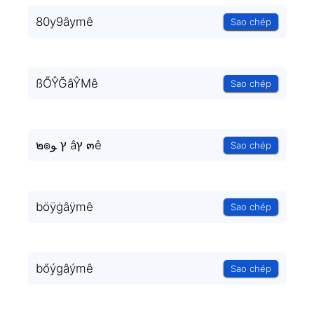
80y9âymê
Sao chép
ßŐŶĞâŶMê
Sao chép
๒๏ץ ﻮ âץ ๓ê
Sao chép
böÿġâÿmê
Sao chép
bőýgâýmê
Sao chép