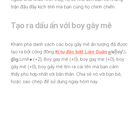
trận đấu đầy kịch tính mà bạn cùng họ chinh chiến.
Tạo ra dấu ấn với boy gây mê
Khám phá danh sách các boy gây mê ấn tượng đã được
tạo ra bởi cộng đồng
Kí tự đặc biệt Liên Quân
ஐ๖ۣۜBøƴ♨
ɠâყ♨mê◕ (+2), Boy gay mê (+0), boy gay me (+0), boy
gây mê (+0), boy gây mê tìm ra cái tên mà bạn cảm
thấy phù hợp nhất với bản thân. Chia sẻ nó với bạn bè,
hoặc sao chép để sử dụng ngay hôm nay.