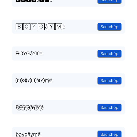
🄱🄾🅈🄶â🅈🄼ê
Sao chép
ᗷOYGâYᗰê
Sao chép
⒝⒪⒴⒢â⒴⒨ê
Sao chép
B꙰O꙰Y꙰G꙰âY꙰M꙰ê
Sao chép
b̫o̫y̫g̫ây̫m̫ê
Sao chép