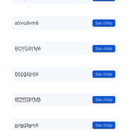
ɞȏʏɢâʏṃê
Sao chép
B͙O͙Y͙G͙âY͙M͙ê
Sao chép
b̰̃õ̰ỹ̰g̰̃âỹ̰m̰̃ê
Sao chép
B͜͡O͜͡Y͜͡G͜͡âY͜͡M͜͡ê
Sao chép
ცơყɠâყɱê
Sao chép