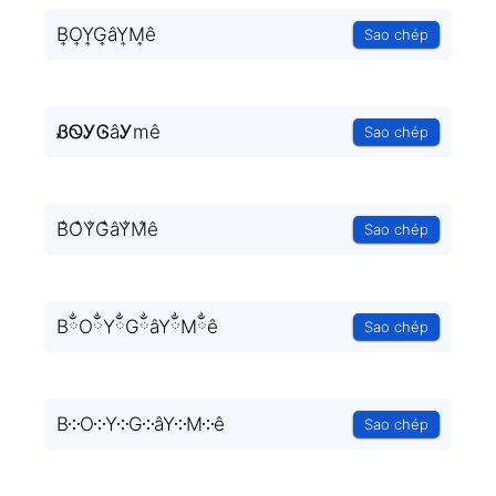
B͎O͎Y͎G͎âY͎M͎ê
Sao chép
ᏰᏫᎩᎶâᎩmê
Sao chép
B̐O̐Y̐G̐âY̐M̐ê
Sao chép
BྂOྂYྂGྂâYྂMྂê
Sao chép
B༶O༶Y༶G༶âY༶M༶ê
Sao chép