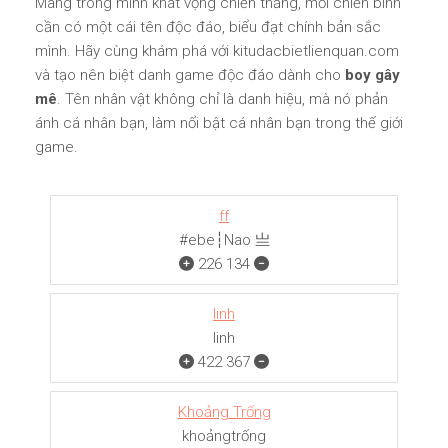
Mang trong mình khát vọng chiến thắng, mỗi chiến binh
cần có một cái tên độc đáo, biểu đạt chính bản sắc
mình. Hãy cùng khám phá với kitudacbietlienquan.com
và tạo nên biệt danh game độc đáo dành cho
boy gây
mê
. Tên nhân vật không chỉ là danh hiệu, mà nó phản
ánh cá nhân bạn, làm nổi bật cá nhân bạn trong thế giới
game.
ff
#ebe┆Nao 亗
226
134
linh
linh
422
367
Khoảng Trống
khoảngㅤㅤㅤtrống