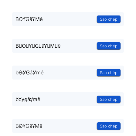
B͛O͛Y͛G͛âY͛M͛ê
Sao chép
B⃒O⃒Y⃒G⃒âY⃒M⃒ê
Sao chép
bᎾᎽᎶâᎽmê
Sao chép
b̸o̸y̸g̸ây̸m̸ê
Sao chép
BØ¥Gâ¥Mê
Sao chép