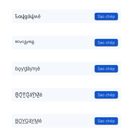
ҍօվցâվʍê
Sao chép
ᴮᴼᵞᴳâᵞᴹê
Sao chép
ɓǫƴɠâƴɱê
Sao chép
B̺͆O̺͆Y̺͆G̺͆âY̺͆M̺͆ê
Sao chép
B͟O͟Y͟G͟âY͟M͟ê
Sao chép