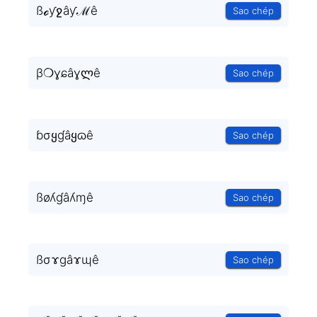
ßℴƴջâƴℳê
Sao chép
β❍ɣɕâɣლê
Sao chép
ɓσყɠâყɷê
Sao chép
ßøʎɠâʎɱê
Sao chép
ßσɤɡâɤɰê
Sao chép