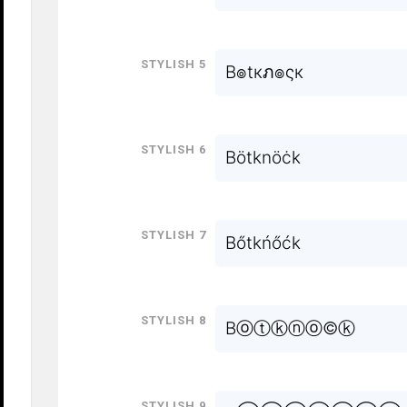
Stylish 5
B๏tкภ๏ςк
Stylish 6
Bötknöċk
Stylish 7
Bőtkńőćk
Stylish 8
Bⓞⓣⓚⓝⓞ©ⓚ
Stylish 9