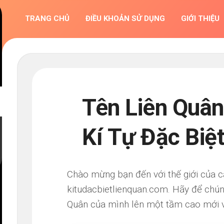
TRANG CHỦ
ĐIỀU KHOẢN SỬ DỤNG
GIỚI THIỆU
Tên Liên Quân
Kí Tự Đặc Biệ
Chào mừng bạn đến với thế giới của c
kitudacbietlienquan.com. Hãy để chún
Quân của mình lên một tầm cao mới v