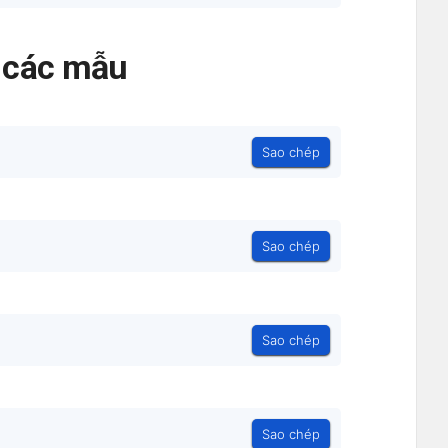
ả các mẫu
Sao chép
Sao chép
Sao chép
Sao chép