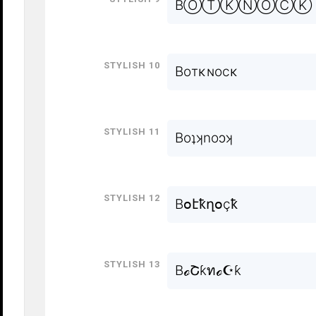
BⓄⓉⓀⓃⓄⒸⓀ
Stylish 10
Boтκɴocκ
Stylish 11
Boʇʞnoɔʞ
Stylish 12
Bօէҟղօçҟ
Stylish 13
BℴՇƙทℴ☪ƙ