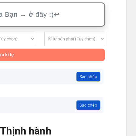
o kí tự
Sao chép
Sao chép
- Thịnh hành