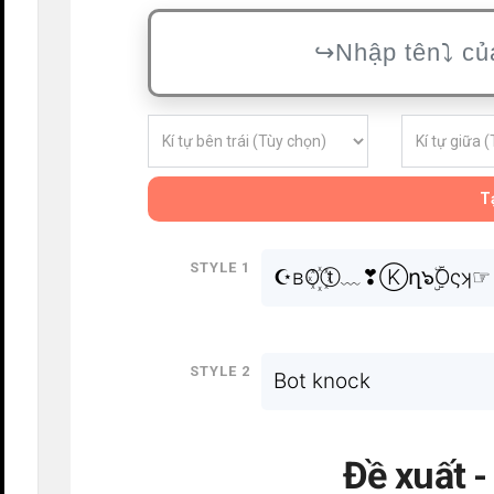
Tạ
Style 1
☪вO꙰ⓣ﹏❣Ⓚղ๖ۣۜOςʞ☞
Style 2
Bot knock
Đề xuất 