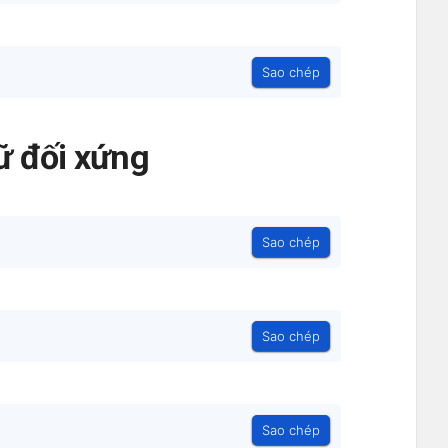
ʱ
Sao chép
ữ đối xứng
Sao chép
Sao chép
Sao chép