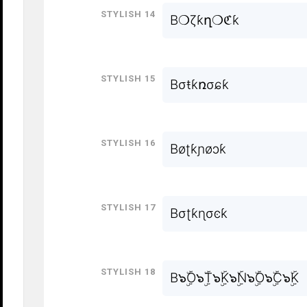
Stylish 14
B❍ζƙղ❍ℭƙ
Stylish 15
Bσŧƙռσɕƙ
Stylish 16
Bøʈƙɲøɔƙ
Stylish 17
Bσʈƙɳσͼƙ
Stylish 18
B๖ۣۜO๖ۣۜT๖ۣۜK๖ۣۜN๖ۣۜO๖ۣۜC๖ۣۜK