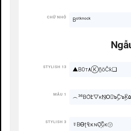
Chữ nhỏ
Bᵒᵗᵏⁿᵒᶜᵏ
Ngẫu
Stylish 13
▲B0т۸Ⓚñ̰öČƙ❑
Mẫu 1
︵³⁶BO͛է▽кN҉O⃗๖ۣۜC๖ۣۜK۵
Stylish 3
☿BᎾʈ₠κɴO꙰ꉓк㋡