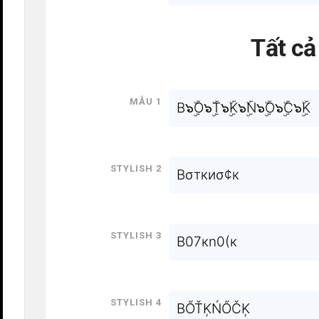
Tất c
Mẫu 1
B๖ۣۜO๖ۣۜT๖ۣۜK๖ۣۜN๖ۣۜO๖ۣۜC๖ۣۜK
Stylish 2
Bσткиσ¢к
Stylish 3
B07кn0(к
Stylish 4
BŐŤĶŃŐČĶ