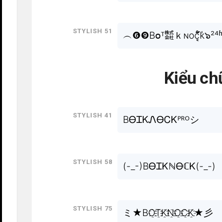
Stylish 51
︵❻❾Bօᵀ㍿ｋɴoc͔ͣͦ́́͂ͅk̾๖²⁴
Kiểu ch
Stylish 41
BᎾᏆᏦᏁᎾᏟᏦᴾᴿᴼシ
Stylish 58
(-_-)BᎾᏆᏦℕᎾℂᏦ(-_-)
Stylish 75
ミ★BO҈T҈K҈N҈O҈C҈K҈★彡