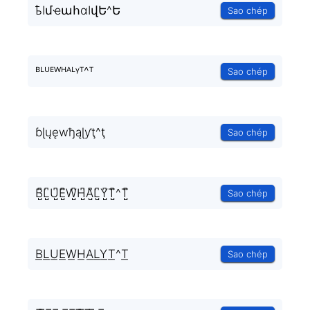
ҍӀմҽահɑӀվԵ^Ե
Sao chép
ᴮᴸᵁᴱᵂᴴᴬᴸᵞᵀ^ᵀ
Sao chép
ɓɭųęwђąɭƴţ^ţ
Sao chép
B̺͆L̺͆U̺͆E̺͆W̺͆H̺͆A̺͆L̺͆Y̺͆T̺͆^T̺͆
Sao chép
B͟L͟U͟E͟W͟H͟A͟L͟Y͟T͟^T͟
Sao chép