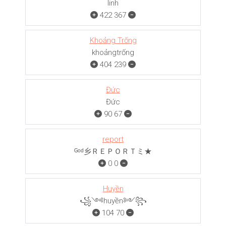
linh
422
367
Khoảng Trống
khoảngㅤㅤㅤtrống
404
239
Đức
Đức
90
67
report
ᴳᵒᵈ乡ＲＥＰＯＲＴミ★
0
0
Huyền
꧁༺huyền༻꧂
104
70