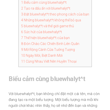
1
Biểu cảm cùng bluewhalyt^t
2
Tạo ra dấu ấn với bluewhalyt^t
3
Đặt bluewhalyt^t theo phong cách của bạn
4
Những bluewhalyt^t không thể bỏ qua
5
bluewhalyt^t và thế giới game thủ
6
Sức hút của bluewhalyt^t
7
Thể hiện bluewhalyt^t của bạn
8
Đón Chào Các Chiến Binh Liên Quân
9
Mở Rộng Cánh Cửa Tưởng Tượng
10
Ngày Mới, Biệt Danh Mới
11
Cùng Nhau Viết Nên Huyền Thoại
Biểu cảm cùng bluewhalyt^t
Với bluewhalyt^t, bạn không chỉ đặt một cái tên, mà còn
đang tạo ra một biểu tượng. Một biểu tượng mà mỗi khi
người chơi khác nhìn thấy, họ sẽ nhớ đến bạn và những