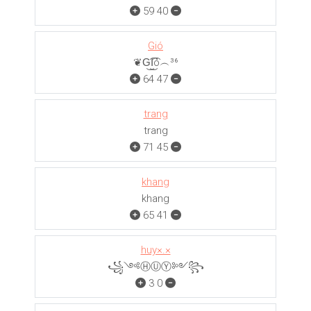
59
40
Gió
❦G͜͡I͜͡ó︵³⁶
64
47
trang
trang
71
45
khang
khang
65
41
huy×.×
꧁༺ⒽⓊⓎ༻꧂
3
0