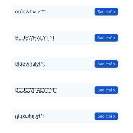
ɞʟȗєẇһѧʟʏṭ^ṭ
Sao chép
B͙L͙U͙E͙W͙H͙A͙L͙Y͙T͙^T͙
Sao chép
b̰̃l̰̃ṵ̃ḛ̃w̰̃h̰̃ã̰l̰̃ỹ̰t̰̃^t̰̃
Sao chép
B͜͡L͜͡U͜͡E͜͡W͜͡H͜͡A͜͡L͜͡Y͜͡T͜͡^T͜͡
Sao chép
ცƖųɛῳɧąƖყɬ^ɬ
Sao chép