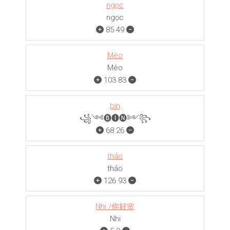
ngọc
ngọc
85
49
Mèo
Mèo
103
83
bin
꧁༺🅑🅘🅝༻꧂
68
26
thảo
thảo
126
93
Nhi /你好🌸
Nhi