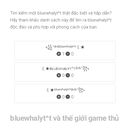
Tìm kiếm một bluewhalyt^t thật đặc biệt và hấp dẫn?
Hãy tham khảo danh sách này để tìm ra bluewhalyt^t
độc đáo và phù hợp với phong cách của bạn.
꧁༺ᵇˡᵘᵉʷʰᵃˡʸᵗ^ᵗミ★
1
0
ミ★ʙʟuᴇwнᴀʟʏт^т༻꧂
0
0
ミ★ᵇˡᵘᵉʷʰᵃˡʸᵗ^ᵗ༻꧂
0
0
bluewhalyt^t và thế giới game thủ