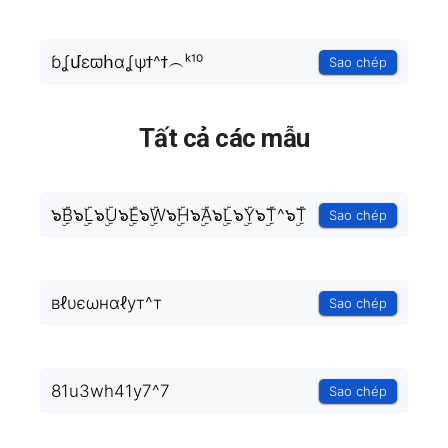
ɓʆմεϖհαʆψϯ^ϯ︵ᵏ¹⁰
Sao chép
Tất cả các mẫu
๖ۣۜB๖ۣۜL๖ۣۜU๖ۣۜE๖ۣۜW๖ۣۜH๖ۣۜA๖ۣۜL๖ۣۜY๖ۣۜT^๖ۣۜT
Sao chép
вℓυєωнαℓут^т
Sao chép
81u3wh41y7^7
Sao chép