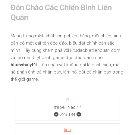
Đón Chào Các Chiến Binh Liên
Quân
Mang trong mình khát vọng chiến thắng, mỗi chiến binh
cần có một cái tên độc đáo, biểu đạt chính bản sắc
mình. Hãy cùng khám phá với kitudacbietlienquan.com
và tạo nên biệt danh game độc đáo dành cho
bluewhalyt^t
. Tên nhân vật không chỉ là danh hiệu, mà
nó phản ánh cá nhân bạn, làm nổi bật cá nhân bạn trong
thế giới game.
ff
#ebe┆Nao 亗
226
134
linh