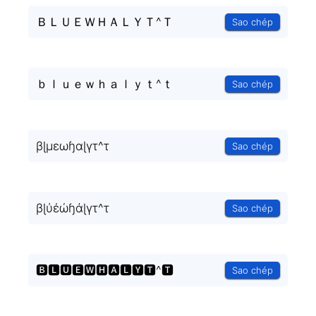
ＢＬＵＥＷＨＡＬＹＴ^Ｔ
Sao chép
ｂｌｕｅｗｈａｌｙｔ^ｔ
Sao chép
βɭμεωɧαɭγτ^τ
Sao chép
βɭύέώɧάɭγτ^τ
Sao chép
🅱🅻🆄🅴🆆🅷🅰🅻🆈🆃^🆃
Sao chép