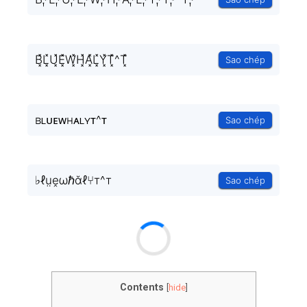
B͓̽L͓̽U͓̽E͓̽W͓̽H͓̽A͓̽L͓̽Y͓̽T͓̽^T͓̽
Sao chép
ʙʟᴜᴇᴡʜᴀʟʏᴛ^ᴛ
Sao chép
♭ℓṳḙωℏᾰℓ⑂т^т
Sao chép
Contents
[
hide
]