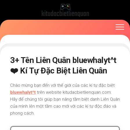
Skip
to
content
3+ Tên Liên Quân bluewhalyt^t
❤️ Kí Tự Đặc Biệt Liên Quân
Chào mừng bạn đến với thế giới của các kí tự đặc biệt
bluewhalyt^t
trên website kitudacbietlienquan.com.
Hãy để chúng tôi giúp bạn nâng tầm biệt danh Liên Quân
của mình lên một tầm cao mới với các kí tự độc đáo và
phong cách.