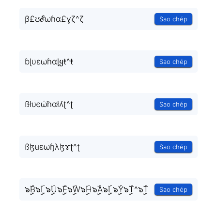
β£ʊℰωɦɑ£ɣζ^ζ
Sao chép
ɓɭυεωɦɑɭყŧ^ŧ
Sao chép
ßłυєώħɑłʎʈ^ʈ
Sao chép
ßɮʉɛωɧλɮɤʈ^ʈ
Sao chép
๖ۣۜB๖ۣۜL๖ۣۜU๖ۣۜE๖ۣۜW๖ۣۜH๖ۣۜA๖ۣۜL๖ۣۜY๖ۣۜT^๖ۣۜT
Sao chép