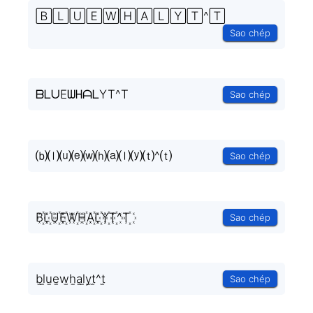
🄱🄻🅄🄴🅆🄷🄰🄻🅈🅃^🅃
Sao chép
ᗷᒪᑌEᗯᕼᗩᒪYT^T
Sao chép
⒝⒧⒰⒠⒲⒣⒜⒧⒴⒯^⒯
Sao chép
B꙰L꙰U꙰E꙰W꙰H꙰A꙰L꙰Y꙰T꙰^T꙰
Sao chép
b̫l̫u̫e̫w̫h̫a̫l̫y̫t̫^t̫
Sao chép