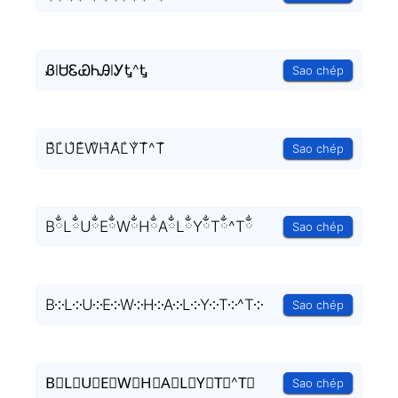
ᏰlᏌᏋᏯᏂᎯlᎩᎿ^Ꮏ
Sao chép
B̐L̐U̐E̐W̐H̐A̐L̐Y̐T̐^T̐
Sao chép
BྂLྂUྂEྂWྂHྂAྂLྂYྂTྂ^Tྂ
Sao chép
B༶L༶U༶E༶W༶H༶A༶L༶Y༶T༶^T༶
Sao chép
B⃒L⃒U⃒E⃒W⃒H⃒A⃒L⃒Y⃒T⃒^T⃒
Sao chép