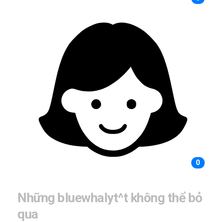
0
Những bluewhalyt^t không thể bỏ
qua