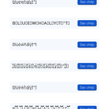
b̲̅l̲̅u̲̅e̲̅w̲̅h̲̅a̲̅l̲̅y̲̅t̲̅^t̲̅
Sao chép
B⃣L⃣U⃣E⃣W⃣H⃣A⃣L⃣Y⃣T⃣^T⃣
Sao chép
b̾l̾u̾e̾w̾h̾a̾l̾y̾t̾^t̾
Sao chép
[̲̅b̲̅][̲̅l̲̅][̲̅u̲̅][̲̅e̲̅][̲̅w̲̅][̲̅h̲̅][̲̅a̲̅][̲̅l̲̅][̲̅y̲̅][̲̅t̲̅]^[̲̅t̲̅]
Sao chép
b̤̈l̤̈ṳ̈ë̤ẅ̤ḧ̤ä̤l̤̈ÿ̤ẗ̤^ẗ̤
Sao chép
BཽLཽUཽEཽWཽHཽAཽLཽYཽTཽ^Tཽ
Sao chép