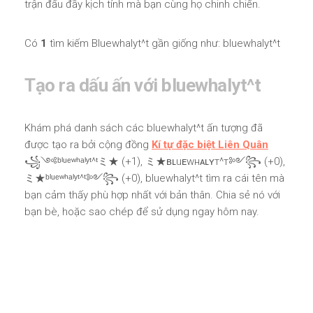
trận đấu đầy kịch tính mà bạn cùng họ chinh chiến.
Có
1
tìm kiếm Bluewhalyt^t gần giống như: bluewhalyt^t
Tạo ra dấu ấn với bluewhalyt^t
Khám phá danh sách các bluewhalyt^t ấn tượng đã
được tạo ra bởi cộng đồng
Kí tự đặc biệt Liên Quân
꧁༺ᵇˡᵘᵉʷʰᵃˡʸᵗ^ᵗミ★ (+1), ミ★ʙʟuᴇwнᴀʟʏт^т༻꧂ (+0),
ミ★ᵇˡᵘᵉʷʰᵃˡʸᵗ^ᵗ༻꧂ (+0), bluewhalyt^t tìm ra cái tên mà
bạn cảm thấy phù hợp nhất với bản thân. Chia sẻ nó với
bạn bè, hoặc sao chép để sử dụng ngay hôm nay.