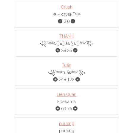
Crush
❖︵crυѕн⁀ᶦᵈᵒᶫ
2
0
THÀNH
꧁༺๖ۣۜT๖ۣۜHà๖ۣۜN๖ۣۜH༻꧂
38
35
Tuấn
꧁༺тuấɴ༻꧂
248
123
Liên Quân
Flo•sama
69
76
phương
phương