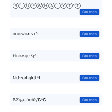
ⒷⓁⓊⒺⓌⒽⒶⓁⓎⓉ^Ⓣ
Sao chép
ʙʟuᴇwнᴀʟʏт^т
Sao chép
blnǝʍɥɐlʎʇ^ʇ
Sao chép
ҍӀմҽധհąӀվէ^է
Sao chép
ßℒųℯώɦαℒƴՇ^Շ
Sao chép