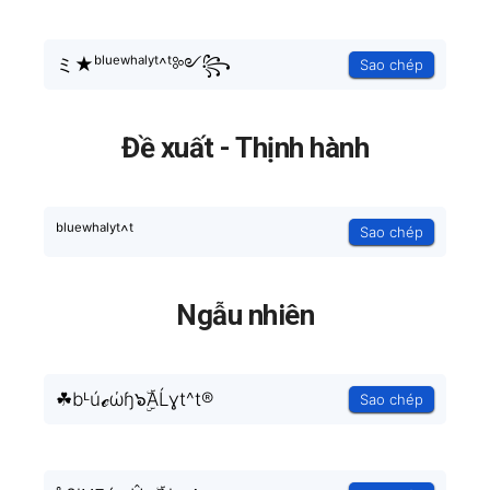
ミ★ᵇˡᵘᵉʷʰᵃˡʸᵗ^ᵗ༻꧂
Sao chép
Đề xuất - Thịnh hành
ᵇˡᵘᵉʷʰᵃˡʸᵗ^ᵗ
Sao chép
Ngẫu nhiên
☘bᴸúℯώɧ๖ۣۜAĹɣt^t®
Sao chép