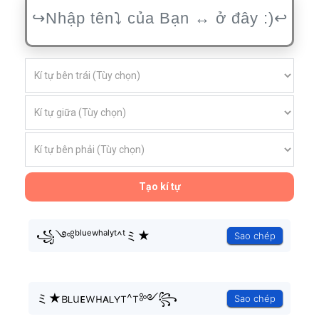
Tạo kí tự
꧁༺ᵇˡᵘᵉʷʰᵃˡʸᵗ^ᵗミ★
Sao chép
ミ★ʙʟuᴇwнᴀʟʏт^т༻꧂
Sao chép