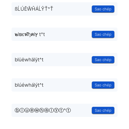
ßĹÚĔŴĤÁĹŶŤ^Ť
Sao chép
๒lยєฬђคlץ t^t
Sao chép
blüëwhälÿt^t
Sao chép
blúéwhálýt^t
Sao chép
ⓑⓛⓤⓔⓦⓗⓐⓛⓨⓣ^ⓣ
Sao chép