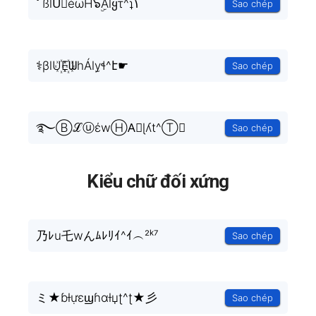
ﾟßlU⃗éωĤ๖ۣۜAlყτ^ʇ۱
Sao chép
⚕βlU꙰E꙰ᗯhÁly̫ɬ^է☛
Sao chép
࿐ⒷℒⓤέwⒽA⃟ɭʎt^Ⓣ❑
Sao chép
Kiểu chữ đối xứng
乃ﾚu乇wんﾑﾚﾘｲ^ｲ︵²ᵏ⁷
Sao chép
ミ★ɓƚựɛϣɦɑƚџʈ^ʈ★彡
Sao chép