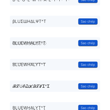
βLUΣШHΔLΨT^T
Sao chép
B҉L҉U҉E҈W҉H҉A҉L҉Y҉T҉^T҉
Sao chép
B⃜L⃜U⃜E⃜W⃜H⃜A⃜L⃜Y⃜T⃜^T⃜
Sao chép
ℬℒUℰᏇℋᎯℒᎽᏆ^Ꮖ
Sao chép
B͎L͎U͎E͎W͎H͎A͎L͎Y͎T͎^T͎
Sao chép