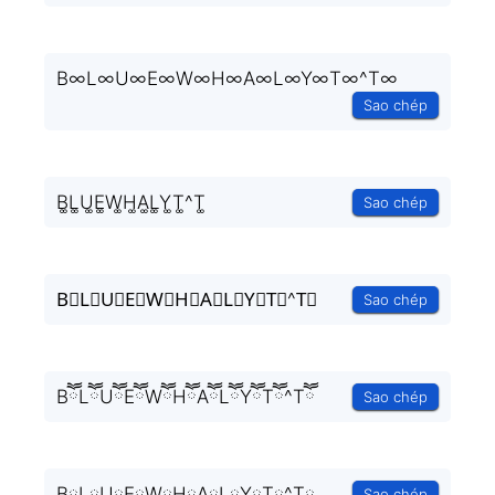
B∞L∞U∞E∞W∞H∞A∞L∞Y∞T∞^T∞
Sao chép
B͚L͚U͚E͚W͚H͚A͚L͚Y͚T͚^T͚
Sao chép
B⃒L⃒U⃒E⃒W⃒H⃒A⃒L⃒Y⃒T⃒^T⃒
Sao chép
BཽLཽUཽEཽWཽHཽAཽLཽYཽTཽ^Tཽ
Sao chép
B༙L༙U༙E༙W༙H༙A༙L༙Y༙T༙^T༙
Sao chép