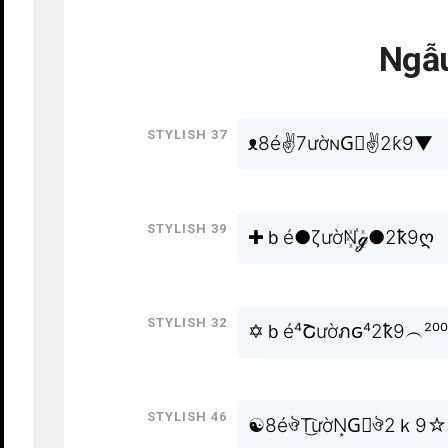
Ngẫu
Stylish 37
ᴥ8é✌7ườɴG⃟✌2ƙ9▼
Stylish 39
✚ｂé●ζườN꙰ℊ●2ҟ9ღ
Stylish 32
✡ｂé⁴Շườภԍ⁴2ҟ9︵²⁰⁰
Stylish 46
☯8éঔT͜͡ườN͙G⃒ঔ2ｋ9☆