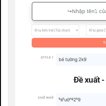
Tạ
Style 1
bé tường 2k9
Đề xuất 
Chữ nhỏ
ᵇéᵗườⁿᵍ2ᵏ9