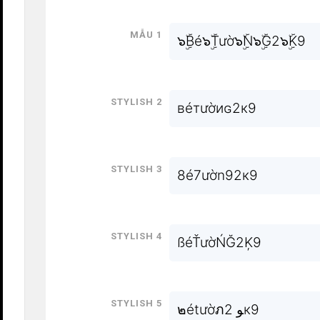
Mẫu 1
๖ۣۜBé๖ۣۜTườ๖ۣۜN๖ۣۜG2๖ۣۜK9
Stylish 2
вéтườиɢ2к9
Stylish 3
8é7ườn92к9
Stylish 4
ßéŤườŃĞ2Ķ9
Stylish 5
๒étườภﻮ 2к9