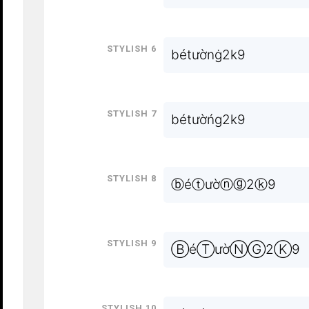
Stylish 6
bétườnġ2k9
Stylish 7
bétườńg2k9
Stylish 8
ⓑéⓣườⓝⓖ2ⓚ9
Stylish 9
ⒷéⓉườⓃⒼ2Ⓚ9
Stylish 10