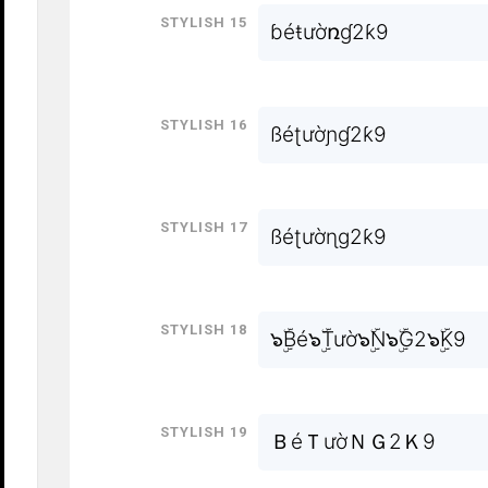
Stylish 15
ɓéŧườռɠ2ƙ9
Stylish 16
ßéʈườɲɠ2ƙ9
Stylish 17
ßéʈườɳɡ2ƙ9
Stylish 18
๖ۣۜBé๖ۣۜTườ๖ۣۜN๖ۣۜG2๖ۣۜK9
Stylish 19
ＢéＴườＮＧ2Ｋ9