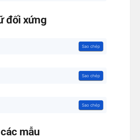
ữ đối xứng
Sao chép
Sao chép
Sao chép
ả các mẫu