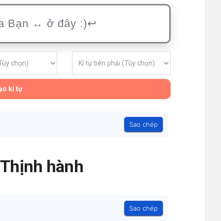
o kí tự
Sao chép
- Thịnh hành
Sao chép