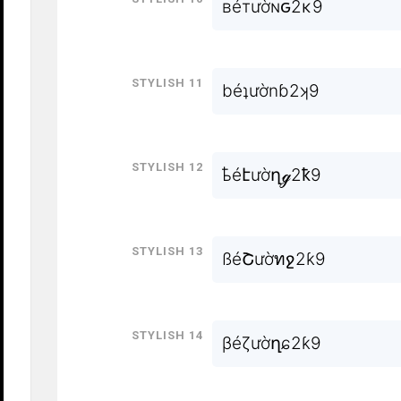
ʙéтườɴԍ2κ9
Stylish 11
béʇườnɓ2ʞ9
Stylish 12
ҍéէườղℊ2ҟ9
Stylish 13
ßéՇườทջ2ƙ9
Stylish 14
βéζườղɕ2ƙ9