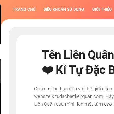
TRANG CHỦ
ĐIỀU KHOẢN SỬ DỤNG
GIỚI THIỆU
Tên Liên Quân
❤️ Kí Tự Đặc 
Chào mừng bạn đến với thế giới của c
website kitudacbietlienquan.com. Hãy
Liên Quân của mình lên một tầm cao m