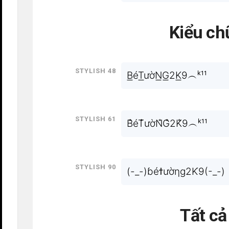
Kiểu ch
Stylish 48
B͟éT͟ườN͟G͟2K͟9︵ᵏ¹¹
Stylish 61
B̐éT̐ườN̐G̐2K̐9︵ᵏ¹¹
Stylish 90
(-_-)ɓéϯườηɡ2Ƙ9(-_-)
Tất c