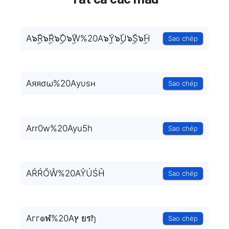
A๖ۣۜR๖ۣۜR๖ۣۜO๖ۣۜW%20A๖ۣۜY๖ۣۜU๖ۣۜS๖ۣۜH
Sao chép
Aяяσω%20Aуυѕн
Sao chép
Arr0w%20Ayu5h
Sao chép
AŔŔŐŴ%20AŶÚŚĤ
Sao chép
Aгг๏ฬ%20Aץ ยรђ
Sao chép