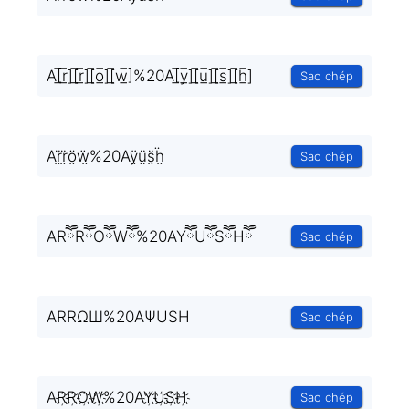
A[̲̅r̲̅][̲̅r̲̅][̲̅o̲̅][̲̅w̲̅]%20A[̲̅y̲̅][̲̅u̲̅][̲̅s̲̅][̲̅h̲̅]
Sao chép
Ar̤̈r̤̈ö̤ẅ̤%20Aÿ̤ṳ̈s̤̈ḧ̤
Sao chép
ARཽRཽOཽWཽ%20AYཽUཽSཽHཽ
Sao chép
ARRΩШ%20AΨUSH
Sao chép
AR҉R҉O҉W҉%20AY҉U҉S҉H҉
Sao chép