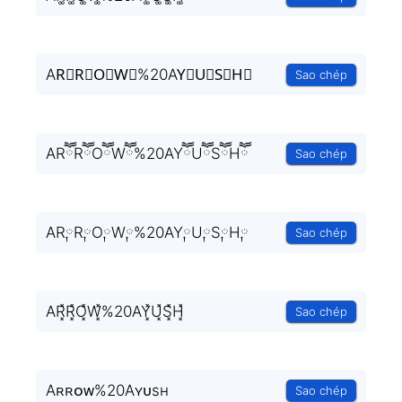
AR⃒R⃒O⃒W⃒%20AY⃒U⃒S⃒H⃒
Sao chép
ARཽRཽOཽWཽ%20AYཽUཽSཽHཽ
Sao chép
AR༙R༙O༙W༙%20AY༙U༙S༙H༙
Sao chép
AR͓̽R͓̽O͓̽W͓̽%20AY͓̽U͓̽S͓̽H͓̽
Sao chép
Aʀʀᴏᴡ%20Aʏᴜsʜ
Sao chép