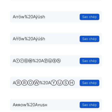
Arröw%20Aÿüsh
Sao chép
Aŕŕőw%20Aýúśh
Sao chép
Aⓡⓡⓞⓦ%20Aⓨⓤⓢⓗ
Sao chép
AⓇⓇⓄⓌ%20AⓎⓊⓈⒽ
Sao chép
Aʀʀow%20Aʏusн
Sao chép