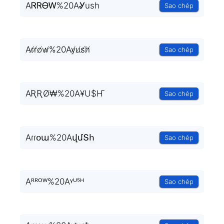
AᏒᏒᎾᎳ%20AᎽush
Sao chép
Ar̸r̸o̸w̸%20Ay̸u̸s̸h̸
Sao chép
AƦƦØ₩%20A¥U$Ҥ
Sao chép
Aɾɾօա%20AվմՏհ
Sao chép
Aᴿᴿᴼᵂ%20Aᵞᵁˢᴴ
Sao chép