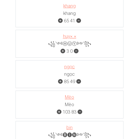
khang
khang
65
41
huy×.×
꧁༺ⒽⓊⓎ༻꧂
3
0
ngọc
ngọc
85
49
Mèo
Mèo
103
83
bin
꧁༺🅑🅘🅝༻꧂