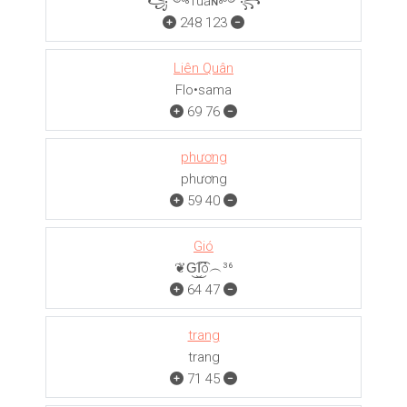
꧁༺тuấɴ༻꧂
248
123
Liên Quân
Flo•sama
69
76
phương
phương
59
40
Gió
❦G͜͡I͜͡ó︵³⁶
64
47
trang
trang
71
45