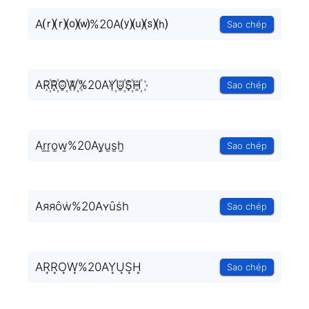
A⒭⒭⒪⒲%20A⒴⒰⒮⒣
Sao chép
AR꙰R꙰O꙰W꙰%20AY꙰U꙰S꙰H꙰
Sao chép
Ar̫r̫o̫w̫%20Ay̫u̫s̫h̫
Sao chép
Aяяȏẇ%20Aʏȗṡһ
Sao chép
AR͙R͙O͙W͙%20AY͙U͙S͙H͙
Sao chép