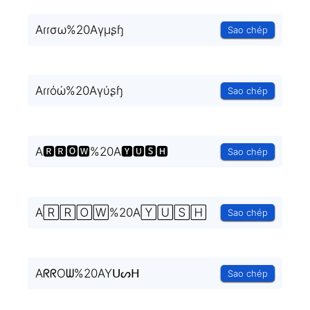
Aɾɾσω%20Aγμʂɧ
Sao chép
Aɾɾόώ%20Aγύʂɧ
Sao chép
A🆁🆁🅾🆆%20A🆈🆄🆂🅷
Sao chép
A🅁🅁🄾🅆%20A🅈🅄🅂🄷
Sao chép
AᖇᖇOᗯ%20AYᑌᔕᕼ
Sao chép