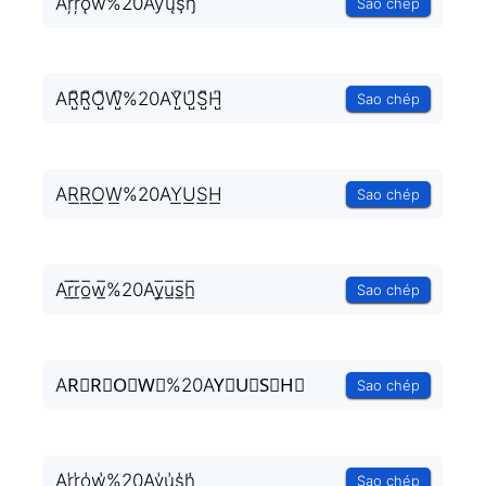
Aŗŗǫw%20Aƴųşђ
Sao chép
AR̺͆R̺͆O̺͆W̺͆%20AY̺͆U̺͆S̺͆H̺͆
Sao chép
AR͟R͟O͟W͟%20AY͟U͟S͟H͟
Sao chép
Ar̲̅r̲̅o̲̅w̲̅%20Ay̲̅u̲̅s̲̅h̲̅
Sao chép
AR⃣R⃣O⃣W⃣%20AY⃣U⃣S⃣H⃣
Sao chép
Ar̾r̾o̾w̾%20Ay̾u̾s̾h̾
Sao chép