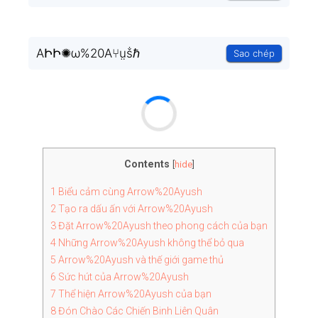
AԻԻ✺ω%20A⑂ṳṧℏ
Sao chép
Contents
[
hide
]
1
Biểu cảm cùng Arrow%20Ayush
2
Tạo ra dấu ấn với Arrow%20Ayush
3
Đặt Arrow%20Ayush theo phong cách của bạn
4
Những Arrow%20Ayush không thể bỏ qua
5
Arrow%20Ayush và thế giới game thủ
6
Sức hút của Arrow%20Ayush
7
Thể hiện Arrow%20Ayush của bạn
8
Đón Chào Các Chiến Binh Liên Quân