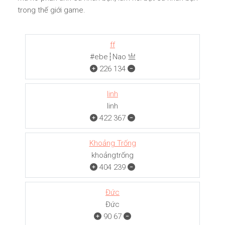
trong thế giới game.
ff
#ebe┆Nao 亗
226
134
linh
linh
422
367
Khoảng Trống
khoảngㅤㅤㅤtrống
404
239
Đức
Đức
90
67