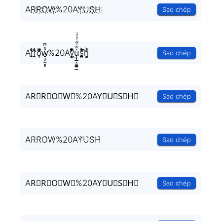
AR҉R҉O҉W҉%20AY҉U҉S҉H҉
Sao chép
Ar̼̯̤̈ͭ̃ͨ̆r̼̯̤̈ͭ̃ͨ̆o͎̜̓̇ͫ̉͊ͨ͊w̠̘̗͖̮̥ͣ̽ͫ͂%20Ay͉̝͖̻̯ͮ̒̂ͮ͋ͫͨu̟͎̲͕̼̳͉̲ͮͫͭ̋ͭ͛ͣ̈s̪̭̱̼̼̉̈́ͪ͋̽̚h͚̖̜̍̃͐
Sao chép
AR⃗R⃗O⃗W⃗%20AY⃗U⃗S⃗H⃗
Sao chép
AR͛R͛O͛W͛%20AY͛U͛S͛H͛
Sao chép
AR⃒R⃒O⃒W⃒%20AY⃒U⃒S⃒H⃒
Sao chép