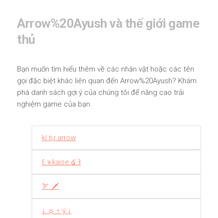
Arrow%20Ayush và thế giới game
thủ
Bạn muốn tìm hiểu thêm về các nhân vật hoặc các tên
gọi đặc biệt khác liên quan đến Arrow%20Ayush? Khám
phá danh sách gợi ý của chúng tôi để nâng cao trải
nghiệm game của bạn.
kí tự arrow
꒰ ঌ kaise ໒ ꒱
🏹 🗡
↓ ☼ ↑ ý ↓