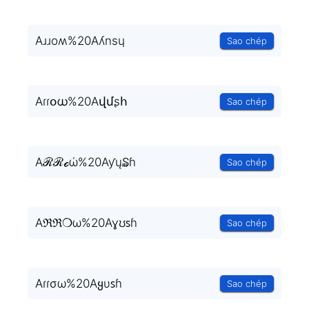
Aɹɹoʍ%20Aʎnsɥ
Sao chép
Aɾɾօധ%20Aվմʂհ
Sao chép
Aℛℛℴώ%20Aƴų₷ɦ
Sao chép
Aℜℜ❍ω%20Aɣʊꜱɦ
Sao chép
Aɾɾσω%20Aყυꜱɦ
Sao chép