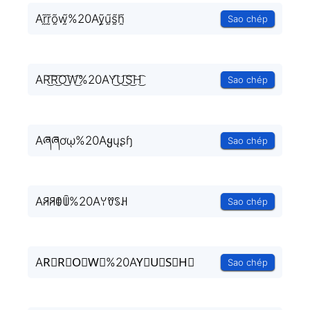
Ar̰̃r̰̃õ̰w̰̃%20Aỹ̰ṵ̃s̰̃h̰̃
Sao chép
AR͜͡R͜͡O͜͡W͜͡%20AY͜͡U͜͡S͜͡H͜͡
Sao chép
Aཞཞơῳ%20Aყųʂɧ
Sao chép
Aꋪꋪꂦꅏ%20Aꌩꀎꌗꃅ
Sao chép
AR⃟R⃟O⃟W⃟%20AY⃟U⃟S⃟H⃟
Sao chép