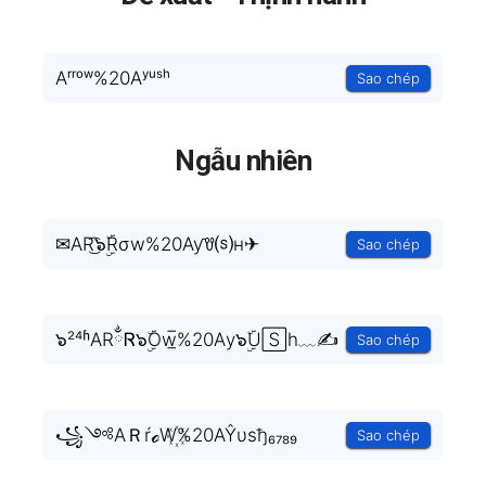
Aʳʳᵒʷ%20Aʸᵘˢʰ
Sao chép
Ngẫu nhiên
✉AR͜͡๖ۣۜRσw%20Aƴꀎ⒮н✈
Sao chép
๖²⁴ʱARྂᏒ๖ۣۜOw̲̅%20Aу๖ۣۜU🅂h﹏✍
Sao chép
꧁༺AＲŕℴW꙰%20AŶυsђ₆₇₈₉
Sao chép