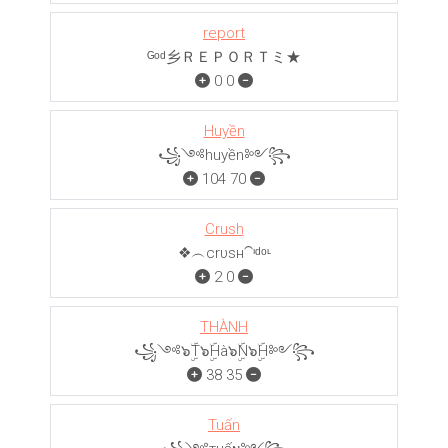
report
ᴳᵒᵈ乡ＲＥＰＯＲＴミ★
0
0
Huyền
꧁༺huyền༻꧂
104
70
Crush
❖︵crυѕн⁀ᶦᵈᵒᶫ
2
0
THÀNH
꧁༺๖ۣۜT๖ۣۜHà๖ۣۜN๖ۣۜH༻꧂
38
35
Tuấn