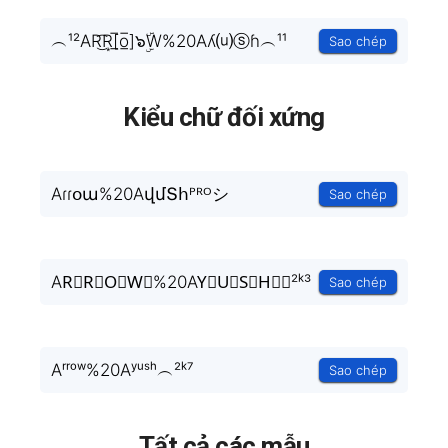
︵¹²AR͜͡R͙[̲̅o̲̅]๖ۣۜW%20Aʎ⒰ⓢɦ︵¹¹
Sao chép
Kiểu chữ đối xứng
Aɾɾօա%20AվմՏհᴾᴿᴼシ
Sao chép
AR⃒R⃒O⃒W⃒%20AY⃒U⃒S⃒H⃒︵²ᵏ³
Sao chép
Aʳʳᵒʷ%20Aʸᵘˢʰ︵²ᵏ⁷
Sao chép
Tất cả các mẫu