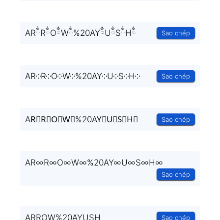
ARྂRྂOྂWྂ%20AYྂUྂSྂHྂ
Sao chép
AR༶R༶O༶W༶%20AY༶U༶S༶H༶
Sao chép
AR⃒R⃒O⃒W⃒%20AY⃒U⃒S⃒H⃒
Sao chép
AR∞R∞O∞W∞%20AY∞U∞S∞H∞
Sao chép
AR͚R͚O͚W͚%20AY͚U͚S͚H͚
Sao chép