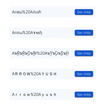
Aɾɾøώ%20Aʎυꜱħ
Sao chép
Aɾɾσω%20Aɤʉꜱɧ
Sao chép
A๖ۣۜR๖ۣۜR๖ۣۜO๖ۣۜW%20A๖ۣۜY๖ۣۜU๖ۣۜS๖ۣۜH
Sao chép
AＲＲＯＷ%20AＹＵＳＨ
Sao chép
Aｒｒｏｗ%20Aｙｕｓｈ
Sao chép