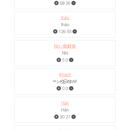
68
26
thảo
thảo
126
93
Nhi /你好🌸
Nhi
5
0
Khanh
ᵛᶰシK҉h̲̅áN҉h№
0
0
Hân
Hân
30
27