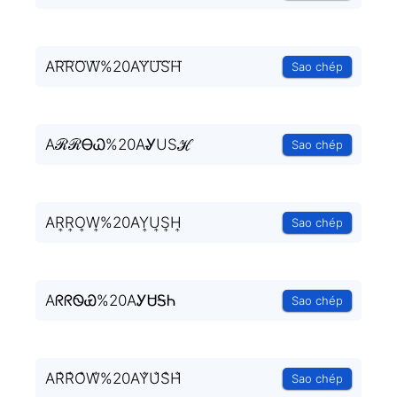
AR⃜R⃜O⃜W⃜%20AY⃜U⃜S⃜H⃜
Sao chép
AℛℛᎾᏇ%20AᎽUЅℋ
Sao chép
AR͎R͎O͎W͎%20AY͎U͎S͎H͎
Sao chép
AᖇᖇᏫᏯ%20AᎩᏌᎦᏂ
Sao chép
AR̐R̐O̐W̐%20AY̐U̐S̐H̐
Sao chép