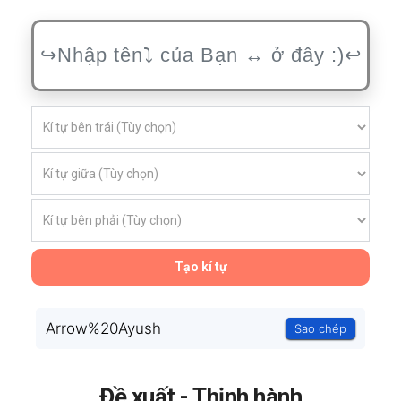
Tạo kí tự
Arrow%20Ayush
Sao chép
Đề xuất - Thịnh hành