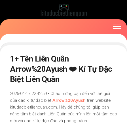
Skip
to
content
1+ Tên Liên Quân
Arrow%20Ayush ❤️ Kí Tự Đặc
Biệt Liên Quân
2026-04-17 22:42:59 • Chào mừng bạn đến với thế giới
của các kí tự đặc biệt
Arrow%20Ayush
trên website
kitudacbietlienquan.com. Hãy để chúng tôi giúp bạn
nâng tầm biệt danh Liên Quân của mình lên một tầm cao
mới với các kí tự độc đáo và phong cách.